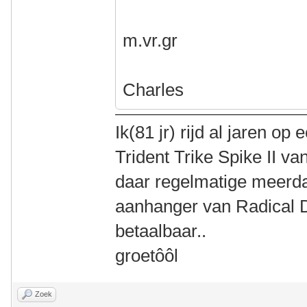
m.vr.gr
Charles
Ik(81 jr) rijd al jaren 
Trident Trike Spike II va
daar regelmatige meerd
aanhanger van Radical De
betaalbaar..
groetôôl
Zoek