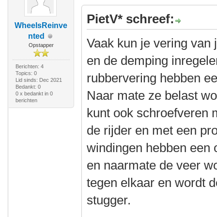
PietV* schreef:
WheelsReinve
nted
Vaak kun je vering van 
Opstapper
en de demping inregele
Berichten: 4
Topics: 0
rubbervering hebben ee
Lid sinds: Dec 2021
Bedankt: 0
Naar mate ze belast wo
0 x bedankt in 0
berichten
kunt ook schroefveren 
de rijder en met een pr
windingen hebben een o
en naarmate de veer w
tegen elkaar en wordt 
stugger.