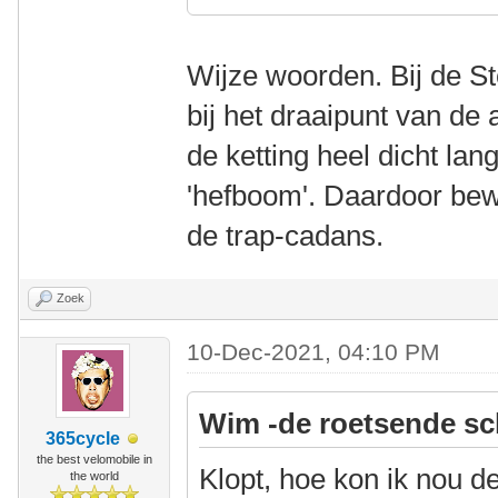
Wijze woorden. Bij de Ste
bij het draaipunt van de
de ketting heel dicht lan
'hefboom'. Daardoor bew
de trap-cadans.
Zoek
10-Dec-2021, 04:10 PM
Wim -de roetsende sc
365cycle
the best velomobile in
Klopt, hoe kon ik nou d
the world