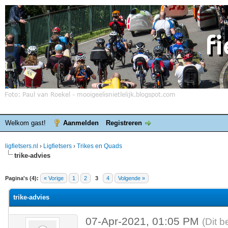
Welkom gast!
Aanmelden
Registreren
ligfietsers.nl
›
Ligfietsers
›
Trikes en Quads
trike-advies
elde waardering is 0
Pagina's (4):
« Vorige
1
2
3
4
Volgende »
trike-advies
07-Apr-2021, 01:05 PM
(Dit b