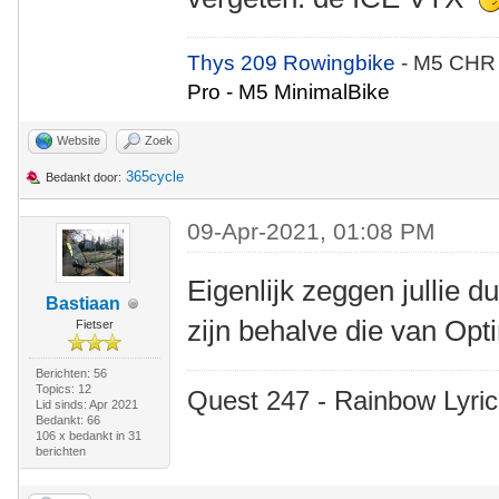
Thys 209 Rowingbike
- M5 CHR
Pro - M5 MinimalBike
Website
Zoek
365cycle
Bedankt door:
09-Apr-2021, 01:08 PM
Eigenlijk zeggen jullie d
Bastiaan
zijn behalve die van Op
Fietser
Berichten: 56
Topics: 12
Quest 247 - Rainbow Lyric
Lid sinds: Apr 2021
Bedankt: 66
106 x bedankt in 31
berichten