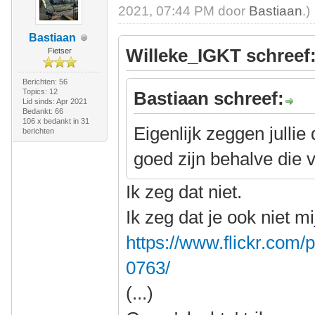
2021, 07:44 PM door
Bastiaan
.)
Bastiaan
Willeke_IGKT schreef
Fietser
Berichten: 56
Topics: 12
Bastiaan schreef:
Lid sinds: Apr 2021
Bedankt: 66
106 x bedankt in 31
Eigenlijk zeggen jullie
berichten
goed zijn behalve die
Ik zeg dat niet.
Ik zeg dat je ook niet m
https://www.flickr.co
0763/
(...)