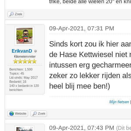
trike, beide alle wielen 20" en kn
Zoek
09-Apr-2021, 07:31 PM
Sinds kort zou ik hier aa
ErikvanD
de Hase Kettwiesel niet 
Kilometervreter
intussen erg gecharmeer
Berichten: 1.500
zeker zo lekker rijden a
Topics: 45
Lid sinds: May 2017
Bedankt: 16
heel blij mee ben!)
140 x bedankt in 120
berichten
Mijn fietsen
Website
Zoek
09-Apr-2021, 07:43 PM
(Dit b