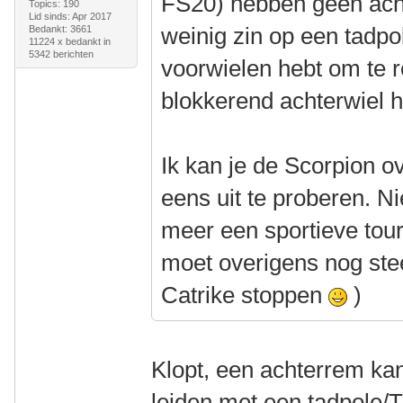
FS20) hebben geen acht
Topics: 190
Lid sinds: Apr 2017
weinig zin op een tadpo
Bedankt: 3661
11224 x bedankt in
5342 berichten
voorwielen hebt om te 
blokkerend achterwiel 
Ik kan je de Scorpion 
eens uit te proberen. Nie
meer een sportieve tour
moet overigens nog stee
Catrike stoppen
)
Klopt, een achterrem kan 
leiden met een tadpole/T