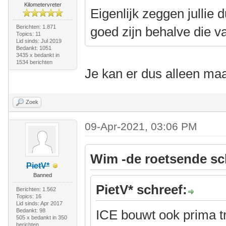
Kilometervreter
Eigenlijk zeggen jullie 
Berichten: 1.871
goed zijn behalve die 
Topics: 11
Lid sinds: Jul 2019
Bedankt: 1051
3435 x bedankt in
1534 berichten
Je kan er dus alleen ma
Zoek
09-Apr-2021, 03:06 PM
Wim -de roetsende sc
PietV*
Banned
PietV* schreef:
Berichten: 1.562
Topics: 16
Lid sinds: Apr 2017
Bedankt: 98
ICE bouwt ook prima t
505 x bedankt in 350
berichten