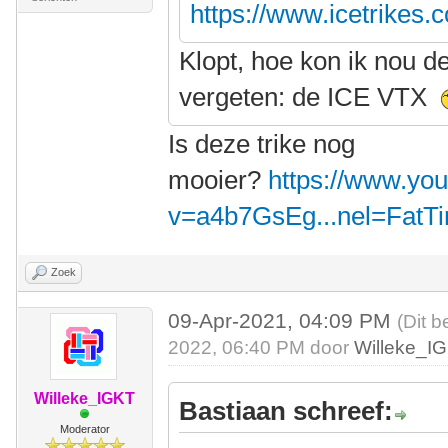
https://www.icetrikes.
Klopt, hoe kon ik nou d
vergeten: de ICE VTX
Is deze trike nog
mooier?
https://www.yo
v=a4b7GsEg...nel=FatT
Zoek
09-Apr-2021, 04:09 PM
(Dit b
2022, 06:40 PM door
Willeke_I
Willeke_IGKT
Bastiaan schreef:
Moderator