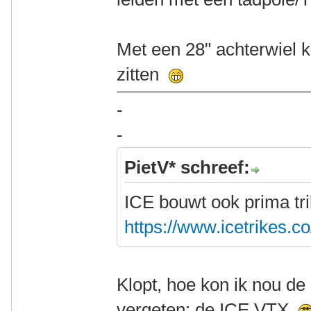
Met een 28" achterwiel k
zitten
-
-
PietV* schreef:
ICE bouwt ook prima tr
https://www.icetrikes.c
Klopt, hoe kon ik nou de
vergeten: de ICE VTX