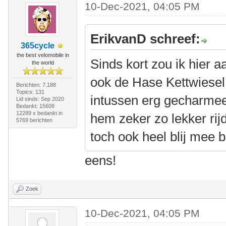
10-Dec-2021, 04:05 PM
ErikvanD schreef:
365cycle
the best velomobile in
Sinds kort zou ik hier a
the world
ook de Hase Kettwiesel 
Berichten: 7.188
Topics: 131
intussen erg gecharmeer
Lid sinds: Sep 2020
Bedankt: 15608
12289 x bedankt in
hem zeker zo lekker rij
5769 berichten
toch ook heel blij mee b
eens!
Zoek
10-Dec-2021, 04:05 PM