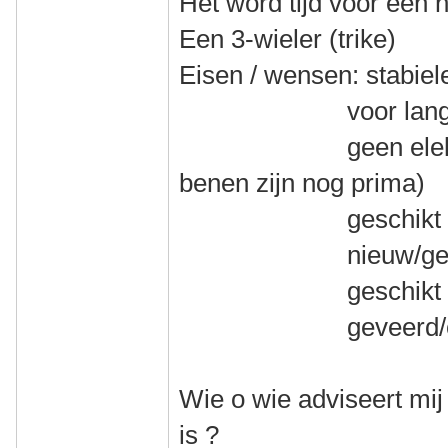
Het word tijd voor een 
Een 3-wieler (trike)
Eisen / wensen: stabiel
voor lange toer
geen elektrische
benen zijn nog prima)
geschikt voor mi
nieuw/gebruikt
geschikt voor v
geveerd/onge
Wie o wie adviseert mij
is ?