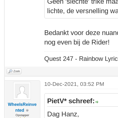
Geen 'slechte' trike ma
lichte, de versnelling w
Bedankt voor deze nuan
nog even bij de Rider!
Quest 247 - Rainbow Lyric
Zoek
10-Dec-2021, 03:52 PM
PietV* schreef:
WheelsReinve
nted
Dag Hanz,
Opstapper