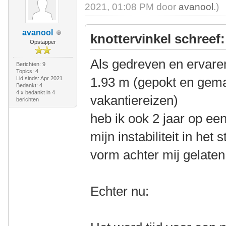
2021, 01:08 PM door
avanool
.)
avanool
knottervinkel schreef:
Opstapper
Als gedreven en ervaren
Berichten: 9
Topics: 4
1.93 m (gepokt en gema
Lid sinds: Apr 2021
Bedankt: 4
4 x bedankt in 4
vakantiereizen)
berichten
heb ik ook 2 jaar op ee
mijn instabiliteit in het
vorm achter mij gelaten
Echter nu: