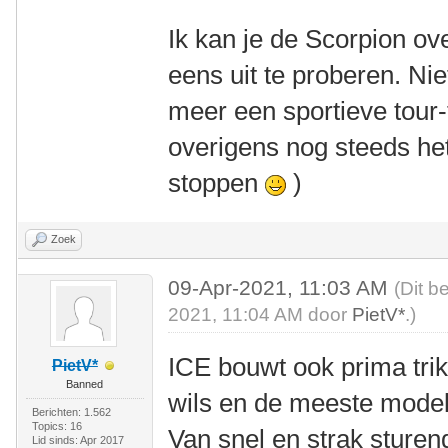
Ik kan je de Scorpion o
eens uit te proberen. Niet
meer een sportieve tour-
overigens nog steeds het
stoppen
)
Zoek
09-Apr-2021, 11:03 AM
(Dit b
2021, 11:04 AM door
PietV*
.)
ICE bouwt ook prima tri
PietV*
Banned
wils en de meeste modell
Berichten: 1.562
Topics: 16
Van snel en strak sturend
Lid sinds: Apr 2017