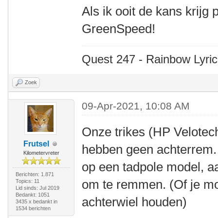
Als ik ooit de kans krijg
GreenSpeed!
Quest 247 - Rainbow Lyric
Zoek
09-Apr-2021, 10:08 AM
Onze trikes (HP Velote
Frutsel
hebben geen achterrem. D
Kilometervreter
op een tadpole model, a
Berichten: 1.871
om te remmen. (Of je m
Topics: 11
Lid sinds: Jul 2019
Bedankt: 1051
achterwiel houden)
3435 x bedankt in
1534 berichten