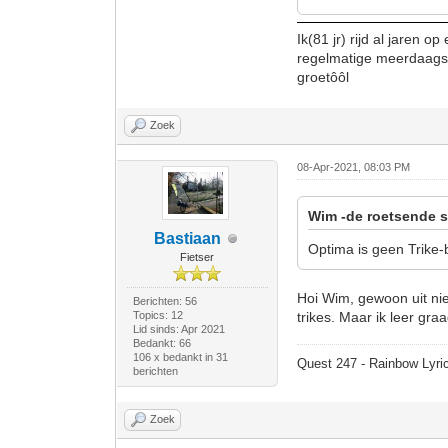
Ik(81 jr) rijd al jaren 
regelmatige meerdaagse
groetôôl
Zoek
08-Apr-2021, 08:03 PM
Wim -de roetsende s
Bastiaan
Optima is geen Trike-b
Fietser
Hoi Wim, gewoon uit nie
Berichten: 56
Topics: 12
trikes. Maar ik leer graag
Lid sinds: Apr 2021
Bedankt: 66
106 x bedankt in 31
Quest 247 - Rainbow Lyric
berichten
Zoek