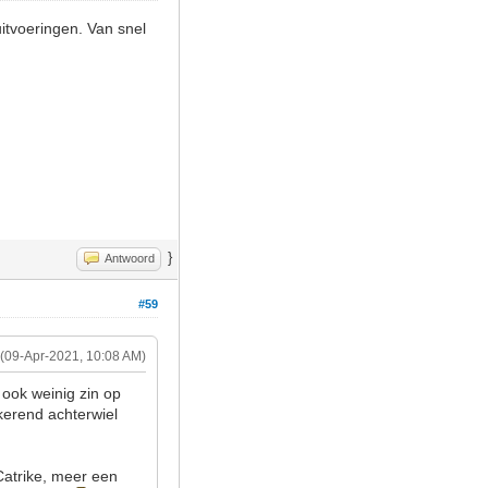
itvoeringen. Van snel
}
Antwoord
#59
(09-Apr-2021, 10:08 AM)
ook weinig zin op
kerend achterwiel
Catrike, meer een