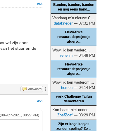
#55
Banden, banden, banden
en nog eens band...
Vandaag m'n nieuwe C...
datakneder
— 07:31 PM
Flevo-trike
restauratieprojectje
afgero...
bouwd zijn door
 van het stuur en de
Wow! ik ben wedero...
renehin
— 04:48 PM
Flevo-trike
restauratieprojectje
afgero...
Wow! ik ben wederom ...
tiemen
— 04:14 PM
}
Antwoord
vork Challenge Taifun
demonteren
#56
Kan haast niet ander...
ZoefZoef
— 03:29 PM
(08-Apr-2021, 08:27 PM)
Zijn er kogelkopjes
zonder speling? Zo ...