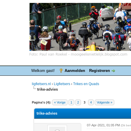
Welkom gast!
Aanmelden
Registreren
ligfietsers.nl
›
Ligfietsers
›
Trikes en Quads
trike-advies
0 stemmen - gemiddelde waardering is 0
1
2
3
4
5
Pagina's (4):
« Vorige
1
2
3
4
Volgende »
trike-advies
07-Apr-2021, 01:05 PM
(Dit be