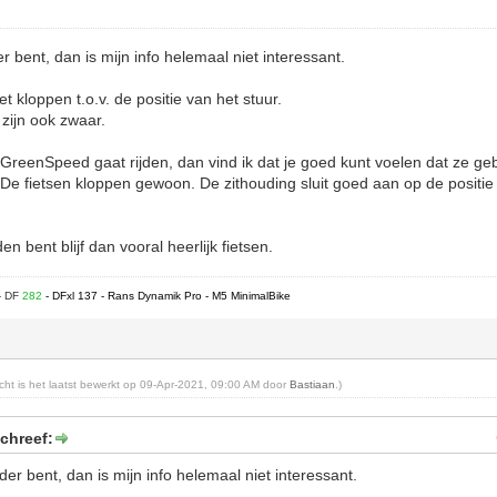
r bent, dan is mijn info helemaal niet interessant.
et kloppen t.o.v. de positie van het stuur.
 zijn ook zwaar.
f GreenSpeed gaat rijden, dan vind ik dat je goed kunt voelen dat ze ge
De fietsen kloppen gewoon. De zithouding sluit goed aan op de positie
n bent blijf dan vooral heerlijk fietsen.
- DF
282
- DFxl 137 - Rans Dynamik Pro - M5 MinimalBike
richt is het laatst bewerkt op 09-Apr-2021, 09:00 AM door
Bastiaan
.)
chreef:
der bent, dan is mijn info helemaal niet interessant.