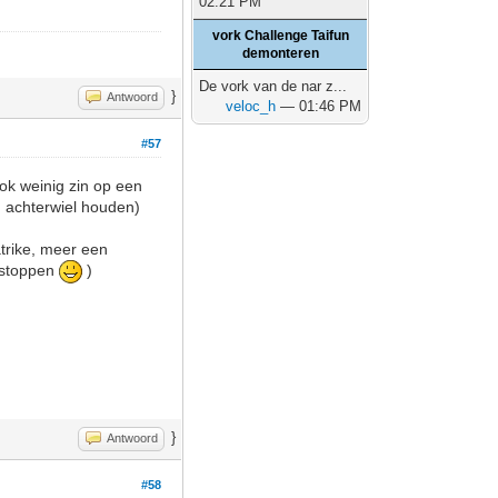
02:21 PM
vork Challenge Taifun
demonteren
De vork van de nar z...
}
Antwoord
veloc_h
— 01:46 PM
#57
ok weinig zin op een
 achterwiel houden)
atrike, meer een
e stoppen
)
}
Antwoord
#58