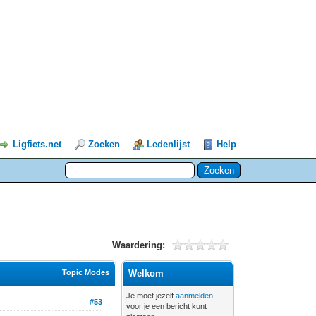
Ligfiets.net
Zoeken
Ledenlijst
Help
Waardering:
Topic Modes
Welkom
Je moet jezelf
aanmelden
#53
voor je een bericht kunt