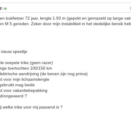
f:
en bukfietser 72 jaar, lengte 1.93 m (gepokt en gemazeld op lange vak
en M 5 gereden. Zeker door mijn instabiliteit in het stedelijke bereik h
 nieuw speeltje
le soepele trike (geen racer)
rtochten 100/150 km
aandrijving (de benen zijn nog prima)
mijn lichaamslengte
kt mag beide
vakantiebepakking
eveerd ?
j welke trike voor mij passend is ?