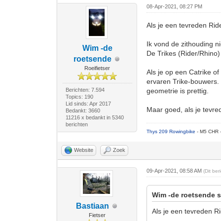
08-Apr-2021, 08:27 PM
Als je een tevreden Ride
Ik vond de zithouding ni
Wim -de
De Trikes (Rider/Rhino)
roetsende
Roeifietser
Als je op een Catrike o
ervaren Trike-bouwers. 
Berichten: 7.594
geometrie is prettig.
Topics: 190
Lid sinds: Apr 2017
Maar goed, als je tevrede
Bedankt: 3660
11216 x bedankt in 5340
berichten
Thys 209 Rowingbike
- M5 CHR 
Website
Zoek
09-Apr-2021, 08:58 AM
(Dit be
Wim -de roetsende s
Bastiaan
Als je een tevreden Ri
Fietser