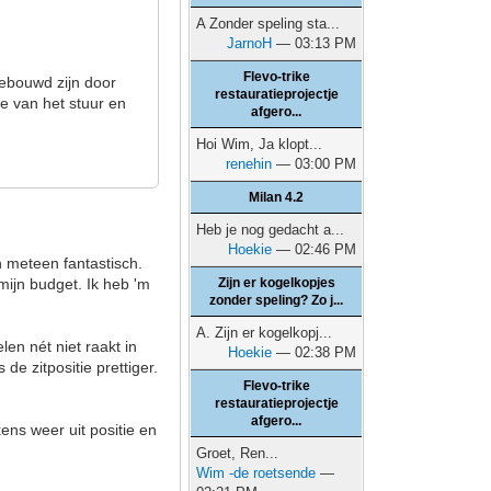
A Zonder speling sta...
JarnoH
— 03:13 PM
Flevo-trike
gebouwd zijn door
restauratieprojectje
e van het stuur en
afgero...
Hoi Wim, Ja klopt...
renehin
— 03:00 PM
Milan 4.2
Heb je nog gedacht a...
Hoekie
— 02:46 PM
n meteen fantastisch.
mijn budget. Ik heb 'm
Zijn er kogelkopjes
zonder speling? Zo j...
A. Zijn er kogelkopj...
len nét niet raakt in
Hoekie
— 02:38 PM
de zitpositie prettiger.
Flevo-trike
restauratieprojectje
afgero...
kens weer uit positie en
Groet, Ren...
Wim -de roetsende
—