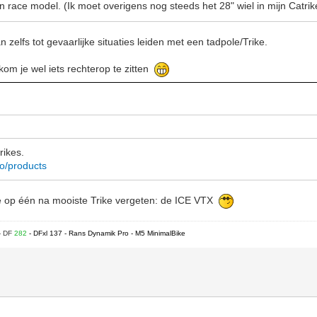
an race model. (Ik moet overigens nog steeds het 28" wiel in mijn Catr
 zelfs tot gevaarlijke situaties leiden met een tadpole/Trike.
kom je wel iets rechterop te zitten
rikes.
co/products
de op één na mooiste Trike vergeten: de ICE VTX
- DF
282
- DFxl 137 - Rans Dynamik Pro - M5 MinimalBike