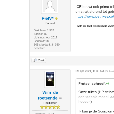
ICE bouwt ook prima tri
en strak sturend tot ge
https://www.icetrikes.co
PietV*
Banned
Heb in het verleden een
Berichten: 1.562
Topics: 16
Lid sinds: Apr 2017
Bedankt: 98
505 x bedankt in 350
berichten
Zoek
09-Apr-2021, 11:30 AM
(Dit be
Frutsel schreef:
Onze trikes (HP Velot
Wim -de
een tadpole model, aa
roetsende
houden)
Roeifietser
Ik kan je de Scorpion