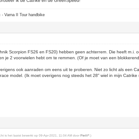
jg probeer ik de Catrike en de GreenSpeed!
 - Varna II Tour handbike
chnik Scorpion FS26 en FS20) hebben geen achterrem. Die heeft m.i. o
en je 2 voorwielen hebt om te remmen. (Of je moet van een blokkerend
verigens ook aanraden om eens uit te proberen. Niet zo licht als een C
n race model. (Ik moet overigens nog steeds het 28" wiel in mijn Catrik
richt is het laatst bewerkt op 09-Apr-2021, 11:04 AM door
PietV*
.)