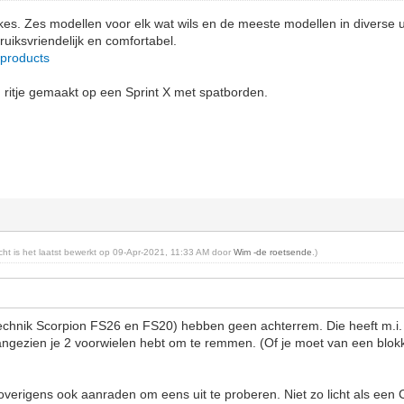
kes. Zes modellen voor elk wat wils en de meeste modellen in diverse u
bruiksvriendelijk en comfortabel.
/products
 ritje gemaakt op een Sprint X met spatborden.
richt is het laatst bewerkt op 09-Apr-2021, 11:33 AM door
Wim -de roetsende
.)
echnik Scorpion FS26 en FS20) hebben geen achterrem. Die heeft m.i. 
ngezien je 2 voorwielen hebt om te remmen. (Of je moet van een blok
 overigens ook aanraden om eens uit te proberen. Niet zo licht als een 