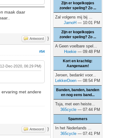
Zijn er kogelkopjes
zonder speling? Zo ...
n en maak daar
Zal volgens mij bij ...
aar..
JarnoH
— 10:01 PM
Zijn er kogelkopjes
zonder speling? Zo ...
}
Antwoord
A Geen voelbare spel...
Hoekie
— 09:48 PM
#54
Kort en krachtig:
Aangenaam!
(12-Dec-2020, 06:29 PM)
Jeroen, bedankt voor...
LekkerDoen
— 08:54 PM
Banden, banden, banden
g ervaring met andere
en nog eens band...
Tsja, met een heiste...
365cycle
— 07:44 PM
Spammers
In het Nederlands ...
}
Antwoord
365cycle
— 07:41 PM