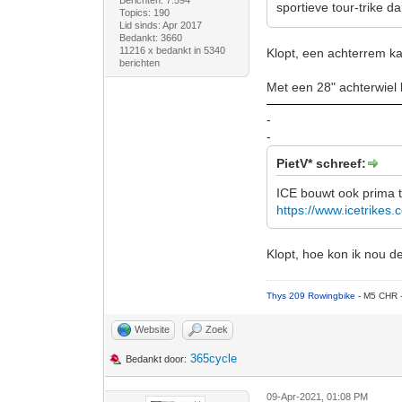
Berichten: 7.594
sportieve tour-trike d
Topics: 190
Lid sinds: Apr 2017
Bedankt: 3660
11216 x bedankt in 5340
Klopt, een achterrem kan
berichten
Met een 28" achterwiel 
-
-
PietV* schreef:
ICE bouwt ook prima t
https://www.icetrikes.
Klopt, hoe kon ik nou 
Thys 209 Rowingbike
- M5 CHR 
Website
Zoek
365cycle
Bedankt door:
09-Apr-2021, 01:08 PM