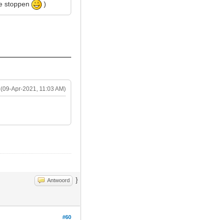
ike stoppen
)
(09-Apr-2021, 11:03 AM)
}
Antwoord
#60