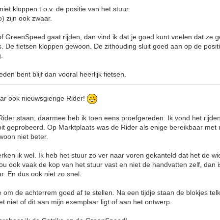
iet kloppen t.o.v. de positie van het stuur.
) zijn ook zwaar.
 of GreenSpeed gaat rijden, dan vind ik dat je goed kunt voelen dat ze 
. De fietsen kloppen gewoon. De zithouding sluit goed aan op de positi
g.
den bent blijf dan vooral heerlijk fietsen.
ar ook nieuwsgierige Rider!
Rider staan, daarmee heb ik toen eens proefgereden. Ik vond het rijde
oit geprobeerd. Op Marktplaats was de Rider als enige bereikbaar met 
woon niet beter.
rken ik wel. Ik heb het stuur zo ver naar voren gekanteld dat het de wie
u ook vaak de kop van het stuur vast en niet de handvatten zelf, dan is 
ar. En dus ook niet zo snel.
e om de achterrem goed af te stellen. Na een tijdje staan de blokjes tel
t niet of dit aan mijn exemplaar ligt of aan het ontwerp.