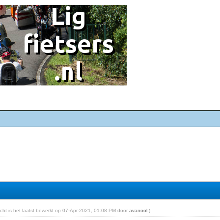
richt is het laatst bewerkt op 07-Apr-2021, 01:08 PM door
avanool
.)