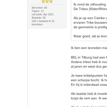
Ik vond de zithouding n
Berichten: 56
De Trikes (Rider/Rhino
Topics: 12
Lid sinds: Apr 2021
Als je op een Catrike
Bedankt: 66
106 x bedankt in 31
ervaren Trike-bouwers
berichten
de geometrie is pretti
Maar goed, als je tevre
Ik ben een tevreden ma
BEL in Tilburg had een 
Andere trikes heb ik no
al jaren en weet dus ge
Je twee kritiekpunten he
een scherpe bocht. Ik ho
En hij is inderdaad zwa
Als laatste heb ik moeit
loopt de rem aan. Ik wee