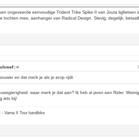
op een ongeveerde eenvoudige Trident Trike Spike II van Jouta ligfietse
 tochten mee, aanhanger van Radical Design. Stevig, degelijk, betaalb
chreef:
ouwer en dat merk je als je erop rijdt.
uwsgierigheid: waar merk je dat aan? Ik heb al jaren een Rider. Weini
 iets bij!
 - Varna II Tour handbike