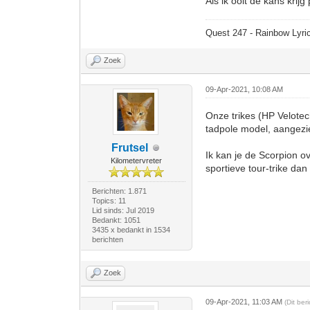
Als ik ooit de kans kri
Quest 247 - Rainbow Lyric
Zoek
09-Apr-2021, 10:08 AM
Onze trikes (HP Velote
tadpole model, aangezi
Frutsel
Ik kan je de Scorpion o
Kilometervreter
sportieve tour-trike da
Berichten: 1.871
Topics: 11
Lid sinds: Jul 2019
Bedankt: 1051
3435 x bedankt in 1534
berichten
Zoek
09-Apr-2021, 11:03 AM
(Dit be