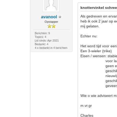
knottervinkel schree
Als gedreven en ervar
avanool
heb ik ook 2 jaar op e
Opstapper
mij gelaten.
Berichten: 9
Echter nu:
Topics: 4
Lid sinds: Apr 2021
Bedankt: 4
Het word tijd voor een
4 x bedankt in 4 berichten
Een 3-wieler (trike)
Eisen / wensen: stabie
voor lange toe
geen elektrische 
geschikt voor 
nieuw/gebrui
geschikt voor 
geveerd/ong
Wie o wie adviseert mi
m.vr.gr
Charles