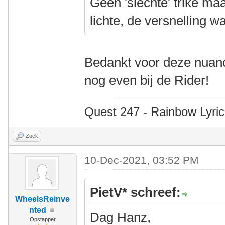
Geen 'slechte' trike ma
lichte, de versnelling w
Bedankt voor deze nuan
nog even bij de Rider!
Quest 247 - Rainbow Lyric
Zoek
10-Dec-2021, 03:52 PM
PietV* schreef:
WheelsReinve
nted
Dag Hanz,
Opstapper