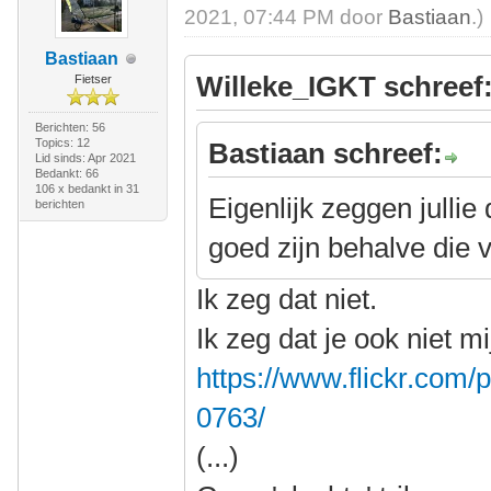
2021, 07:44 PM door
Bastiaan
.)
Bastiaan
Willeke_IGKT schreef
Fietser
Berichten: 56
Topics: 12
Bastiaan schreef:
Lid sinds: Apr 2021
Bedankt: 66
106 x bedankt in 31
Eigenlijk zeggen jullie
berichten
goed zijn behalve die
Ik zeg dat niet.
Ik zeg dat je ook niet m
https://www.flickr.co
0763/
(...)