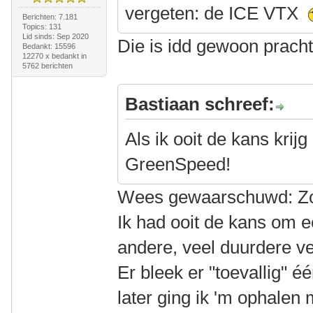
vergeten: de ICE VTX
Berichten: 7.181
Topics: 131
Lid sinds: Sep 2020
Die is idd gewoon pracht
Bedankt: 15596
12270 x bedankt in
5762 berichten
Bastiaan schreef:
Als ik ooit de kans krij
GreenSpeed!
Wees gewaarschuwd: Zo'n
Ik had ooit de kans om ee
andere, veel duurdere ve
Er bleek er "toevallig" 
later ging ik 'm ophalen 