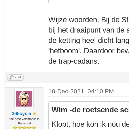
Wijze woorden. Bij de Ste
bij het draaipunt van de
de ketting heel dicht lan
'hefboom'. Daardoor bew
de trap-cadans.
Zoek
10-Dec-2021, 04:10 PM
Wim -de roetsende sc
365cycle
the best velomobile in
Klopt, hoe kon ik nou d
the world