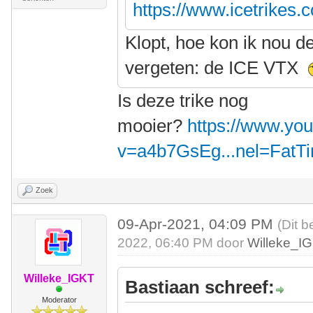
https://www.icetrikes.
Klopt, hoe kon ik nou d
vergeten: de ICE VTX
Is deze trike nog
mooier?
https://www.yo
v=a4b7GsEg...nel=FatT
Zoek
09-Apr-2021, 04:09 PM
(Dit b
2022, 06:40 PM door
Willeke_I
Willeke_IGKT
Bastiaan schreef:
Moderator