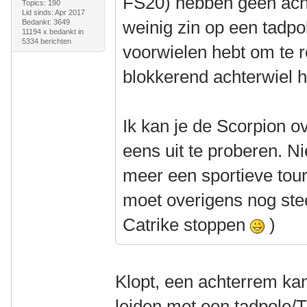
FS20) hebben geen acht
Topics: 190
Lid sinds: Apr 2017
weinig zin op een tadpo
Bedankt: 3649
11194 x bedankt in
5334 berichten
voorwielen hebt om te 
blokkerend achterwiel 
Ik kan je de Scorpion 
eens uit te proberen. Nie
meer een sportieve tour
moet overigens nog stee
Catrike stoppen
)
Klopt, een achterrem kan 
leiden met een tadpole/T