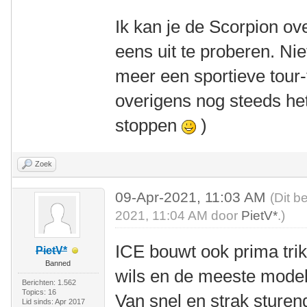
Ik kan je de Scorpion o
eens uit te proberen. Niet
meer een sportieve tour-
overigens nog steeds het
stoppen
)
Zoek
09-Apr-2021, 11:03 AM
(Dit b
2021, 11:04 AM door
PietV*
.)
ICE bouwt ook prima tri
PietV*
Banned
wils en de meeste modell
Berichten: 1.562
Topics: 16
Van snel en strak sturend
Lid sinds: Apr 2017