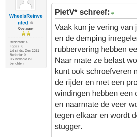
PietV* schreef:
WheelsReinve
nted
Vaak kun je vering van 
Opstapper
en de demping inregele
Berichten: 4
Topics: 0
rubbervering hebben ee
Lid sinds: Dec 2021
Bedankt: 0
Naar mate ze belast wo
0 x bedankt in 0
berichten
kunt ook schroefveren 
de rijder en met een pr
windingen hebben een o
en naarmate de veer w
tegen elkaar en wordt 
stugger.