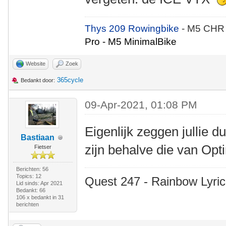
Thys 209 Rowingbike
- M5 CHR
Pro - M5 MinimalBike
Website
Zoek
365cycle
Bedankt door:
09-Apr-2021, 01:08 PM
Eigenlijk zeggen jullie d
Bastiaan
zijn behalve die van Op
Fietser
Berichten: 56
Topics: 12
Quest 247 - Rainbow Lyric
Lid sinds: Apr 2021
Bedankt: 66
106 x bedankt in 31
berichten