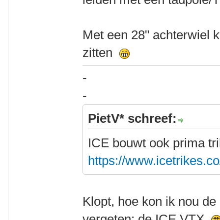
Met een 28" achterwiel k
zitten
-
-
PietV* schreef:
ICE bouwt ook prima tr
https://www.icetrikes.c
Klopt, hoe kon ik nou de
vergeten: de ICE VTX