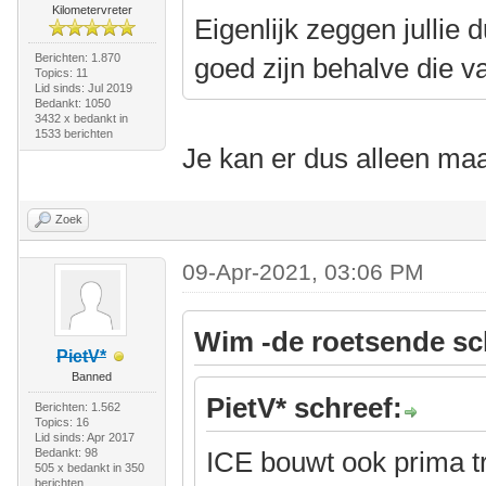
Kilometervreter
Eigenlijk zeggen jullie 
Berichten: 1.870
goed zijn behalve die 
Topics: 11
Lid sinds: Jul 2019
Bedankt: 1050
3432 x bedankt in
1533 berichten
Je kan er dus alleen ma
Zoek
09-Apr-2021, 03:06 PM
Wim -de roetsende sc
PietV*
Banned
PietV* schreef:
Berichten: 1.562
Topics: 16
Lid sinds: Apr 2017
Bedankt: 98
ICE bouwt ook prima t
505 x bedankt in 350
berichten