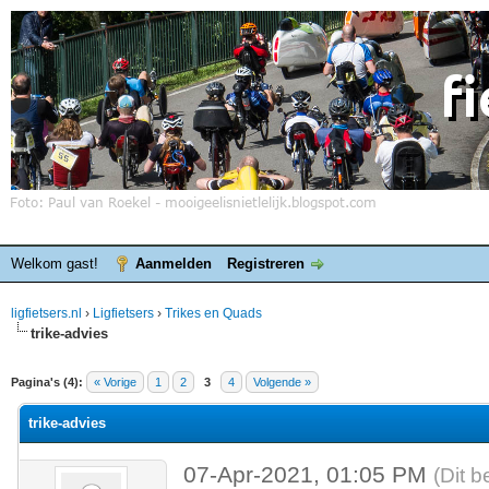
Welkom gast!
Aanmelden
Registreren
ligfietsers.nl
›
Ligfietsers
›
Trikes en Quads
trike-advies
elde waardering is 0
Pagina's (4):
« Vorige
1
2
3
4
Volgende »
trike-advies
07-Apr-2021, 01:05 PM
(Dit b