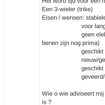
Het word tijd voor een 
Een 3-wieler (trike)
Eisen / wensen: stabiel
voor lange toer
geen elektrische
benen zijn nog prima)
geschikt voor mi
nieuw/gebruikt
geschikt voor v
geveerd/onge
Wie o wie adviseert mij
is ?