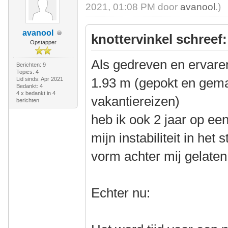
2021, 01:08 PM door
avanool
.)
avanool
knottervinkel schreef:
Opstapper
Als gedreven en ervaren
Berichten: 9
Topics: 4
1.93 m (gepokt en gema
Lid sinds: Apr 2021
Bedankt: 4
4 x bedankt in 4
vakantiereizen)
berichten
heb ik ook 2 jaar op ee
mijn instabiliteit in het
vorm achter mij gelaten
Echter nu: