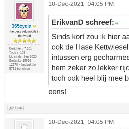
10-Dec-2021, 04:05 PM
ErikvanD schreef:
365cycle
the best velomobile in
Sinds kort zou ik hier a
the world
ook de Hase Kettwiesel 
Berichten: 7.181
Topics: 131
intussen erg gecharmeer
Lid sinds: Sep 2020
Bedankt: 15596
12270 x bedankt in
hem zeker zo lekker rij
5762 berichten
toch ook heel blij mee b
eens!
Zoek
10-Dec-2021, 04:05 PM