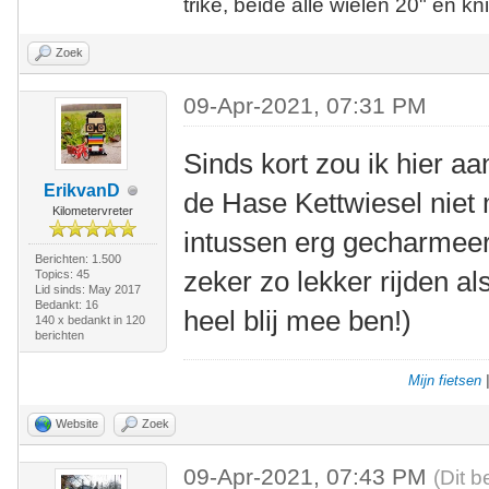
trike, beide alle wielen 20" en kn
Zoek
09-Apr-2021, 07:31 PM
Sinds kort zou ik hier aa
ErikvanD
de Hase Kettwiesel niet 
Kilometervreter
intussen erg gecharmeer
Berichten: 1.500
zeker zo lekker rijden a
Topics: 45
Lid sinds: May 2017
Bedankt: 16
heel blij mee ben!)
140 x bedankt in 120
berichten
Mijn fietsen
Website
Zoek
09-Apr-2021, 07:43 PM
(Dit b