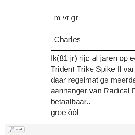
m.vr.gr
Charles
Ik(81 jr) rijd al jaren 
Trident Trike Spike II va
daar regelmatige meerd
aanhanger van Radical De
betaalbaar..
groetôôl
Zoek