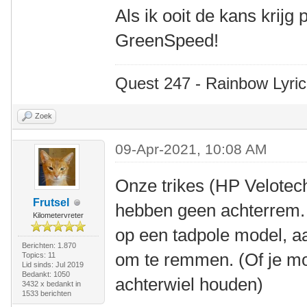
Als ik ooit de kans krijg
GreenSpeed!
Quest 247 - Rainbow Lyric
Zoek
09-Apr-2021, 10:08 AM
Onze trikes (HP Velote
Frutsel
hebben geen achterrem. D
Kilometervreter
op een tadpole model, a
Berichten: 1.870
om te remmen. (Of je m
Topics: 11
Lid sinds: Jul 2019
Bedankt: 1050
achterwiel houden)
3432 x bedankt in
1533 berichten