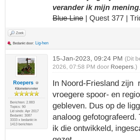
verander ik mijn mening
Blue Line
| Quest 377 | Tri
Zoek
Lig-hen
Bedankt door:
15-Jan-2023, 09:24 PM
(Dit 
2026, 07:58 PM door
Roepers
.)
In Noord-Friesland zijn r
Roepers
Kilometervreter
vroegere spoor- en regi
Berichten: 2.883
gebleven. Dus op de lig
Topics: 90
Lid sinds: Apr 2017
analoog gefotografeerd. 
Bedankt: 3087
3333 x bedankt in
1413 berichten
ik die ontwikkeld, inge
gezet.