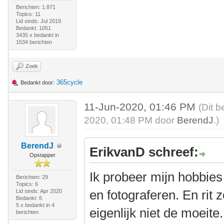
Berichten: 1.871
Topics: 11
Lid sinds: Jul 2019
Bedankt: 1051
3435 x bedankt in
1534 berichten
Zoek
365cycle
Bedankt door:
11-Jun-2020, 01:46 PM
(Dit b
2020, 01:48 PM door
BerendJ
.)
BerendJ
ErikvanD schreef:
Opstapper
Ik probeer mijn hobbies
Berichten: 29
Topics: 6
en fotograferen. En rit 
Lid sinds: Apr 2020
Bedankt: 6
5 x bedankt in 4
eigenlijk niet de moeit
berichten