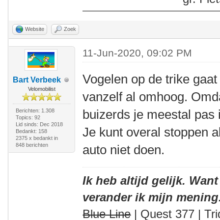
Website
Zoek
11-Jun-2020, 09:02 PM
Vogelen op de trike gaat 
Bart Verbeek
Velomobilist
vanzelf al omhoog. Omdat
buizerds je meestal pas i
Berichten: 1.308
Topics: 92
Lid sinds: Dec 2018
Je kunt overal stoppen als
Bedankt: 158
2375 x bedankt in
848 berichten
auto niet doen.
Ik heb altijd gelijk. Want
verander ik mijn mening
Blue Line
| Quest 377 | Tri