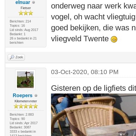
elnuar
onderweg naar werk kwam
Fietser
vogel, oh wacht vliegtuig,
Berichten: 214
goed bekijken, die was 
Topics: 16
Lid sinds: Aug 2017
Bedankt: 1
vliegveld Twente
26 x bedankt in 21
berichten
Zoek
03-Oct-2020, 08:10 PM
Gisteren op de ligfiets d
Roepers
Kilometervreter
Berichten: 2.883
Topics: 90
Lid sinds: Apr 2017
Bedankt: 3087
3333 x bedankt in
1413 berichten