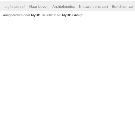
Ligfietsers.nl
Naar boven
Archiefmodus
Nieuwe berichten
Berichten va
Aangedreven door
MyBB
, © 2002-2026
MyBB Group
.