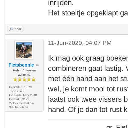
inrijden.
Het stoeltje opgeklapt ga
Zoek
11-Jun-2020, 04:07 PM
Ik mag ook graag boeken
Fietsbennie
combineren gaat lastig. 
Fiets m'n voeten
achterna
met één hand aan het stu
wel, je komt mooi tot rus
Berichten: 1.879
Topics: 45
Lid sinds: May 2018
laatst ook twee vissers b
Bedankt: 3123
2715 x bedankt in
hand. Of je dan tot rust 
989 berichten
gr. Fi