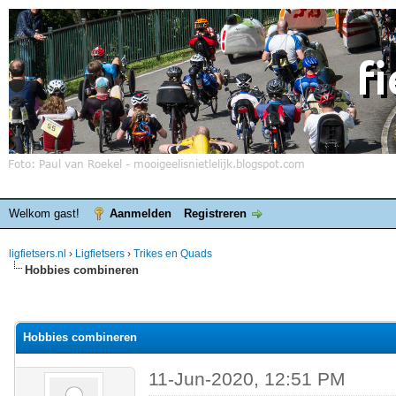
Welkom gast!
Aanmelden
Registreren
ligfietsers.nl
›
Ligfietsers
›
Trikes en Quads
Hobbies combineren
elde waardering is 0
Hobbies combineren
11-Jun-2020, 12:51 PM