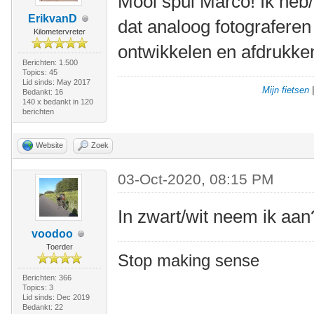
Mooi spul Marco! Ik heb/
ErikvanD
dat analoog fotograferen 
Kilometervreter
ontwikkelen en afdrukke
Berichten: 1.500
Topics: 45
Lid sinds: May 2017
Mijn fietsen
Bedankt: 16
140 x bedankt in 120
berichten
Website
Zoek
03-Oct-2020, 08:15 PM
In zwart/wit neem ik aan
voodoo
Toerder
Stop making sense
Berichten: 366
Topics: 3
Lid sinds: Dec 2019
Bedankt: 22