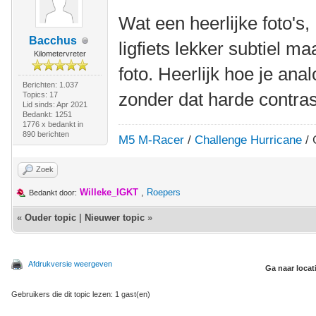
Wat een heerlijke foto's
Bacchus
ligfiets lekker subtiel m
Kilometervreter
foto. Heerlijk hoe je ana
Berichten: 1.037
zonder dat harde contrast 
Topics: 17
Lid sinds: Apr 2021
Bedankt: 1251
1776 x bedankt in
890 berichten
M5 M-Racer
/
Challenge Hurricane
/ 
Zoek
Willeke_IGKT
,
Roepers
Bedankt door:
«
Ouder topic
|
Nieuwer topic
»
Afdrukversie weergeven
Ga naar locat
Gebruikers die dit topic lezen: 1 gast(en)