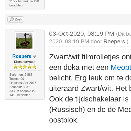
215 x bedankt in 128
berichten
Zoek
03-Oct-2020, 08:19 PM
(Dit b
2020, 08:19 PM door
Roepers
.)
Zwart/wit filmrolletjes on
Roepers
Kilometervreter
een doka met een
Meopta
Berichten: 2.883
belicht. Erg leuk om te 
Topics: 90
Lid sinds: Apr 2017
uiteraard Zwart/wit. Het 
Bedankt: 3087
3333 x bedankt in
1413 berichten
Ook de tijdschakelaar is
(Russisch) en de de Meop
oostblok.