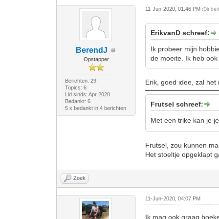
11-Jun-2020, 01:46 PM
(Dit be
ErikvanD schreef:
Ik probeer mijn hobbie
BerendJ
de moeite. Ik heb ook
Opstapper
Berichten: 29
Erik, goed idee, zal he
Topics: 6
Lid sinds: Apr 2020
Bedankt: 6
Frutsel schreef:
5 x bedankt in 4 berichten
Met een trike kan je 
Frutsel, zou kunnen maar
Het stoeltje opgeklapt ga
Zoek
11-Jun-2020, 04:07 PM
Ik mag ook graag boeke