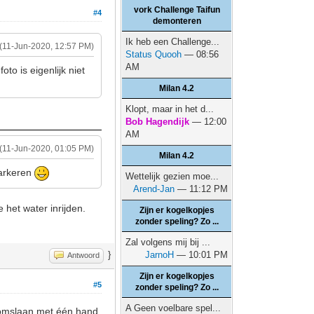
vork Challenge Taifun
#4
demonteren
Ik heb een Challenge...
(11-Jun-2020, 12:57 PM)
Status Quooh
— 08:56
AM
to is eigenlijk niet
Milan 4.2
Klopt, maar in het d...
Bob Hagendijk
— 12:00
AM
(11-Jun-2020, 01:05 PM)
Milan 4.2
parkeren
Wettelijk gezien moe...
Arend-Jan
— 11:12 PM
 het water inrijden.
Zijn er kogelkopjes
zonder speling? Zo ...
Zal volgens mij bij ...
}
JarnoH
— 10:01 PM
Antwoord
Zijn er kogelkopjes
#5
zonder speling? Zo ...
A Geen voelbare spel...
n omslaan met één hand