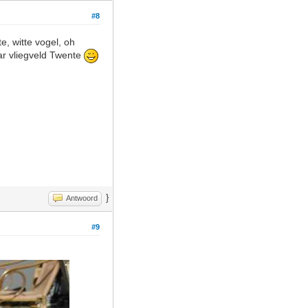
#8
, witte vogel, oh
aar vliegveld Twente
}
Antwoord
#9