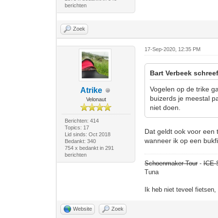
berichten
Zoek
17-Sep-2020, 12:35 PM
Bart Verbeek schreef
Vogelen op de trike ga
Atrike
buizerds je meestal pas
Velonaut
niet doen.
Berichten: 414
Topics: 17
Dat geldt ook voor een t
Lid sinds: Oct 2018
wanneer ik op een bukfie
Bedankt: 340
754 x bedankt in 291
berichten
Schoenmaker Tour
-
ICE 
Tuna
Ik heb niet teveel fietsen
Website
Zoek