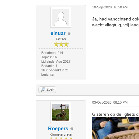
18-Sep-2020, 10:58 AM
Ja, had vanochtend ook 
wacht vliegtuig, vrij l
elnuar
Fietser
Berichten: 214
Topics: 16
Lid sinds: Aug 2017
Bedankt: 1
26 x bedankt in 21
berichten
Zoek
03-Oct-2020, 08:10 PM
Gisteren op de ligfiets 
Roepers
Kilometervreter