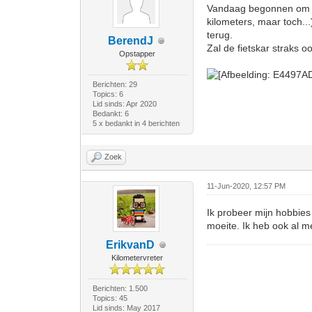
Vandaag begonnen om 2 h
kilometers, maar toch..
terug.
BerendJ
Zal de fietskar straks 
Opstapper
Berichten: 29
Topics: 6
Lid sinds: Apr 2020
Bedankt: 6
5 x bedankt in 4 berichten
Zoek
11-Jun-2020, 12:57 PM
Ik probeer mijn hobbies 
moeite. Ik heb ook al m
ErikvanD
Kilometervreter
Berichten: 1.500
Topics: 45
Lid sinds: May 2017