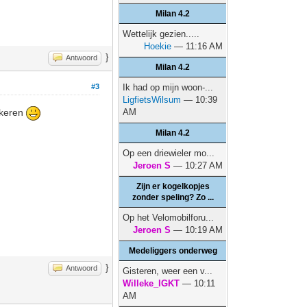
Milan 4.2
Wettelijk gezien.....
Hoekie
— 11:16 AM
}
Antwoord
Milan 4.2
#3
Ik had op mijn woon-...
LigfietsWilsum
— 10:39
AM
rkeren
Milan 4.2
Op een driewieler mo...
Jeroen S
— 10:27 AM
Zijn er kogelkopjes
zonder speling? Zo ...
Op het Velomobilforu...
Jeroen S
— 10:19 AM
Medeliggers onderweg
}
Antwoord
Gisteren, weer een v...
Willeke_IGKT
— 10:11
AM