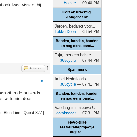
Hoekie
— 09:48 PM
t ook twee vissers bij
Kort en krachtig:
Aangenaam!
Jeroen, bedankt voor...
LekkerDoen
— 08:54 PM
Banden, banden, banden
en nog eens band...
Tsja, met een heiste...
365cycle
— 07:44 PM
}
Antwoord
Spammers
In het Nederlands ...
#6
365cycle
— 07:41 PM
bben zittende buizerds
Banden, banden, banden
een auto niet doen.
en nog eens band...
Vandaag m'n nieuwe C...
e Blue Line
| Quest 377 |
datakneder
— 07:31 PM
Flevo-trike
restauratieprojectje
afgero...