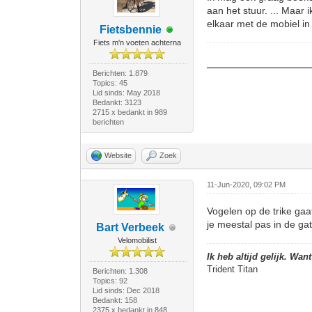
aan het stuur. ... Maar 
elkaar met de mobiel in 
Fietsbennie
Fiets m'n voeten achterna
Berichten: 1.879
Topics: 45
Lid sinds: May 2018
Bedankt: 3123
2715 x bedankt in 989
berichten
Website
Zoek
11-Jun-2020, 09:02 PM
Vogelen op de trike gaat
je meestal pas in de gate
Bart Verbeek
Velomobilist
Ik heb altijd gelijk. Wan
Trident Titan
Berichten: 1.308
Topics: 92
Lid sinds: Dec 2018
Bedankt: 158
2375 x bedankt in 848