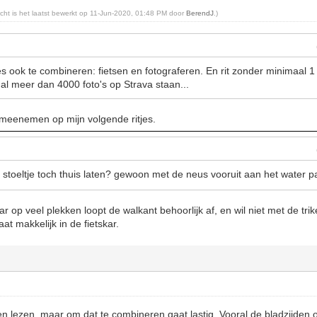
richt is het laatst bewerkt op 11-Jun-2020, 01:48 PM door
BerendJ
.)
s ook te combineren: fietsen en fotograferen. En rit zonder minimaal 1 fo
 al meer dan 4000 foto's op Strava staan...
t meenemen op mijn volgende ritjes.
je stoeltje toch thuis laten? gewoon met de neus vooruit aan het water 
 op veel plekken loopt de walkant behoorlijk af, en wil niet met de trike
at makkelijk in de fietskar.
n lezen, maar om dat te combineren gaat lastig. Vooral de bladzijde