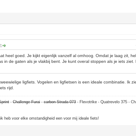
:
at heel goed. Je kijkt eigenlijk vanzelf al omhoog. Omdat je laag zit, h
 in de gaten als je vlakbij bent. Je kunt overal stoppen als je iets ziet.
weewielige ligfiets. Vogelen en ligfietsen is een ideale combinatie. Ik z
ts rijd.
Sprint
-
Challenge Furai
-
carbon Strada 073
- Flevotrike - Quatrevelo 375 - Ch
, ik heb voor elke omstandigheid een voor mij ideale fiets!