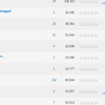
70
135.817
La
gelogged
2
16.435
20
38.354
11
31.543
4
18.939
r...
1
14.346
1
14.777
102
60.644
2
15.827
La
7
24.213