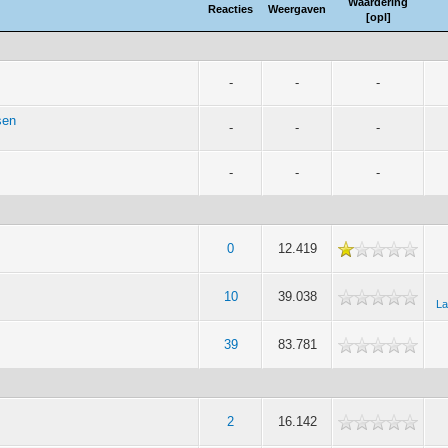
Waardering
Reacties
Weergaven
[
opl
]
-
-
-
sen
-
-
-
-
-
-
0
12.419
10
39.038
La
39
83.781
2
16.142