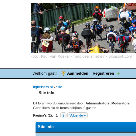
Welkom gast!
Aanmelden
Registreren
ligfietsers.nl
›
Site
Site info
Dit forum wordt gemodereerd door:
Administrators, Moderators
Gebruikers die dit forum bekijken: 9 gasten
Pagina's (2):
1
2
Volgende »
Site info