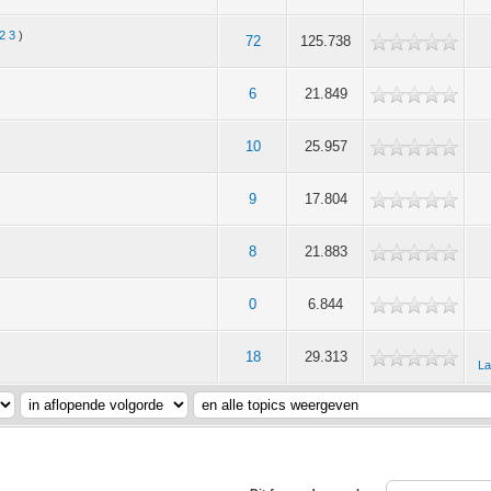
2
3
)
72
125.738
6
21.849
10
25.957
9
17.804
8
21.883
0
6.844
18
29.313
La