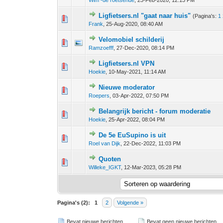
Wim -de roetsende
,
23-Feb-2020, 12:13 PM
Ligfietsers.nl "gaat naar huis"
(Pagina's:
1
0 stem - 0 van 5 gemiddeld
1
2
3
4
5
Frank
,
25-Aug-2020, 08:40 AM
Velomobiel schilderij
0 stem - 0 van 5 gemiddeld
1
2
3
4
5
Ramzoefff
,
27-Dec-2020, 08:14 PM
Ligfietsers.nl VPN
0 stem - 0 van 5 gemiddeld
1
2
3
4
5
Hoekie
,
10-May-2021, 11:14 AM
Nieuwe moderator
0 stem - 0 van 5 gemiddeld
1
2
3
4
5
Roepers
,
03-Apr-2022, 07:50 PM
Belangrijk bericht - forum moderatie
0 stem - 0 van 5 gemiddeld
1
2
3
4
5
Hoekie
,
25-Apr-2022, 08:04 PM
De 5e EuSupino is uit
0 stem - 0 van 5 gemiddeld
1
2
3
4
5
Roel van Dijk
,
22-Dec-2022, 11:03 PM
Quoten
0 stem - 0 van 5 gemiddeld
1
2
3
4
5
Willeke_IGKT
,
12-Mar-2023, 05:28 PM
Pagina's (2):
1
2
Volgende »
Bevat nieuwe berichten
Bevat geen nieuwe berichten