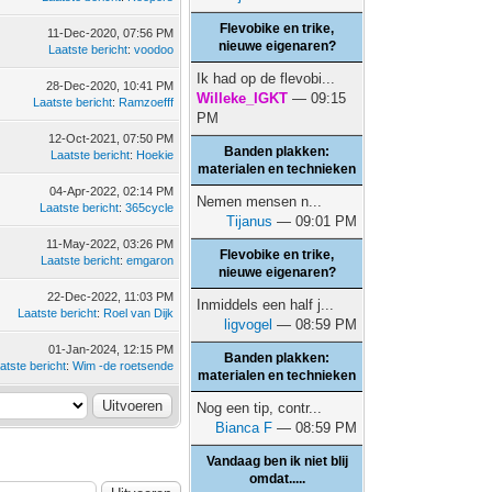
Flevobike en trike,
11-Dec-2020, 07:56 PM
nieuwe eigenaren?
Laatste bericht
:
voodoo
Ik had op de flevobi...
28-Dec-2020, 10:41 PM
Willeke_IGKT
— 09:15
Laatste bericht
:
Ramzoefff
PM
12-Oct-2021, 07:50 PM
Banden plakken:
Laatste bericht
:
Hoekie
materialen en technieken
04-Apr-2022, 02:14 PM
Nemen mensen n...
Laatste bericht
:
365cycle
Tijanus
— 09:01 PM
11-May-2022, 03:26 PM
Flevobike en trike,
Laatste bericht
:
emgaron
nieuwe eigenaren?
22-Dec-2022, 11:03 PM
Inmiddels een half j...
Laatste bericht
:
Roel van Dijk
ligvogel
— 08:59 PM
01-Jan-2024, 12:15 PM
Banden plakken:
atste bericht
:
Wim -de roetsende
materialen en technieken
Nog een tip, contr...
Bianca F
— 08:59 PM
Vandaag ben ik niet blij
omdat.....