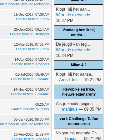
Milan 4.2
atste bericht
:
Wim -de roetsende
Klopt, bij het aan...
31-Dec-2017, 07:36 AM
Wim -de roetsende
—
Laatste bericht
:
Frank
10:27 PM
25-Jun-2023, 09:14 AM
Vandaag ben ik blij
Laatste bericht
:
Hardloper
omdat.....
De jeugd van teg...
12-Apr-2018, 07:02 PM
Laatste bericht
:
Frank
Wim -de roetsende
—
10:24 PM
14-Apr-2018, 07:20 AM
Laatste bericht
:
Roepers
Milan 4.2
Klopt, bij het aanze...
01-Jul-2018, 08:49 AM
Laatste bericht
:
ErikvanD
Arend-Jan
— 10:21 PM
Flevobike en trike,
14-Nov-2018, 07:56 AM
Laatste bericht
:
ErikvanD
nieuwe eigenaren?
Als je knieën beginn...
, 08:25 AM
martinus
— 09:35 PM
Laatste bericht
:
qv-tester
vork Challenge Taifun
05-Jan-2020, 06:35 PM
demonteren
atste bericht
:
Wim -de roetsende
Volgen mij noemde Ch...
23-Feb-2020, 11:59 PM
Tijanus
— 09:21 PM
Laatste bericht
:
Roepers