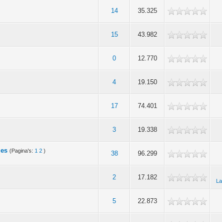
14
35.325
15
43.982
0
12.770
4
19.150
17
74.401
3
19.338
ies
(Pagina's:
1
2
)
38
96.299
2
17.182
La
5
22.873