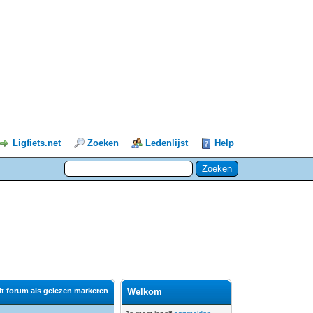
Ligfiets.net
Zoeken
Ledenlijst
Help
it forum als gelezen markeren
Welkom