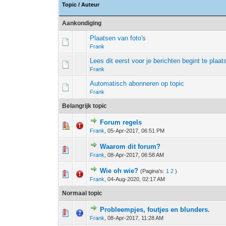
Topic
/
Auteur
Aankondiging
Plaatsen van foto's
Frank
Lees dit eerst voor je berichten begint te plaat
Frank
Automatisch abonneren op topic
Frank
Belangrijk topic
Forum regels
1 stem - 1 van 5 gemiddeld
1
2
3
4
5
Frank
,
05-Apr-2017, 06:51 PM
Waarom dit forum?
0 stem - 0 van 5 gemiddeld
1
2
3
4
5
Frank
,
08-Apr-2017, 06:58 AM
Wie oh wie?
(Pagina's:
1
2
)
0 stem - 0 van 5 gemiddeld
1
2
3
4
5
Frank
,
04-Aug-2020, 02:17 AM
Normaal topic
Probleempjes, foutjes en blunders.
0 stem - 0 van 5 gemiddeld
1
2
3
4
5
Frank
,
08-Apr-2017, 11:28 AM