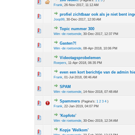
(Pagina's:
1
2
3
)
0 stem - 0 van 5 gemiddeld
1
2
3
4
5
Frank
,
26-Nov-2017, 11:12 AM
profiel zichtbaar ook als je niet bent in
0 stem - 0 van 5 gemiddeld
1
2
3
4
5
Joop99
,
30-Dec-2017, 12:00 AM
Topic nummer 300
0 stem - 0 van 5 gemiddeld
1
2
3
4
5
Wim -de roetsende
,
30-Dec-2017, 12:37 PM
Gasten?!
0 stem - 0 van 5 gemiddeld
1
2
3
4
5
Wim -de roetsende
,
08-Apr-2018, 10:06 PM
Videotagsprobelemen
0 stem - 0 van 5 gemiddeld
1
2
3
4
5
Roepers
,
11-Apr-2018, 06:35 PM
even een kort berichtje van de admin hie
0 stem - 0 van 5 gemiddeld
1
2
3
4
5
Frank
,
01-Jul-2018, 08:46 AM
SPAM
0 stem - 0 van 5 gemiddeld
1
2
3
4
5
Wim -de roetsende
,
14-Nov-2018, 07:48 AM
Spammers
(Pagina's:
1
2
3
4
)
0 stem - 0 van 5 gemiddeld
1
2
3
4
5
Frank
,
22-Jan-2019, 04:07 PM
'Kopfoto'
0 stem - 0 van 5 gemiddeld
1
2
3
4
5
Wim -de roetsende
,
30-Dec-2019, 12:34 AM
Kopje 'Welkom'
0 stem - 0 van 5 gemiddeld
1
2
3
4
5