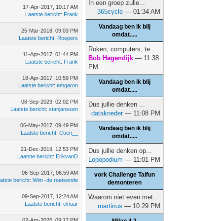
In een groep zulle...
17-Apr-2017, 10:17 AM
365cycle
— 01:34 AM
Laatste bericht
:
Frank
Vandaag ben ik blij
25-Mar-2018, 09:03 PM
omdat.....
Laatste bericht
:
Roepers
Roken, computers, te...
11-Apr-2017, 01:44 PM
Bob Hagendijk
— 11:38
Laatste bericht
:
Frank
PM
18-Apr-2017, 10:59 PM
Vandaag ben ik blij
Laatste bericht
:
emgaron
omdat.....
08-Sep-2023, 02:02 PM
Dus jullie denken ...
Laatste bericht
:
stanjanssen
datakneder
— 11:08 PM
06-May-2017, 09:49 PM
Vandaag ben ik blij
Laatste bericht
:
Coen__
omdat.....
21-Dec-2019, 12:53 PM
Dus jullie denken op...
Laatste bericht
:
ErikvanD
Lopopodium
— 11:01 PM
06-Sep-2017, 06:59 AM
vork Challenge Taifun
atste bericht
:
Wim -de roetsende
demonteren
09-Sep-2017, 12:24 AM
Waarom niet even met...
Laatste bericht
:
elnuar
martinus
— 10:29 PM
02-Apr-2026, 09:17 PM