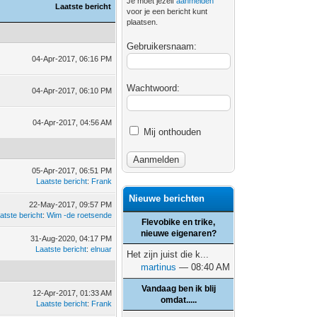
Je moet jezelf
aanmelden
Laatste bericht
voor je een bericht kunt
plaatsen.
Gebruikersnaam:
04-Apr-2017, 06:16 PM
Wachtwoord:
04-Apr-2017, 06:10 PM
04-Apr-2017, 04:56 AM
Mij onthouden
05-Apr-2017, 06:51 PM
Laatste bericht
:
Frank
Nieuwe berichten
22-May-2017, 09:57 PM
atste bericht
:
Wim -de roetsende
Flevobike en trike,
nieuwe eigenaren?
31-Aug-2020, 04:17 PM
Laatste bericht
:
elnuar
Het zijn juist die k...
martinus
— 08:40 AM
Vandaag ben ik blij
12-Apr-2017, 01:33 AM
omdat.....
Laatste bericht
:
Frank