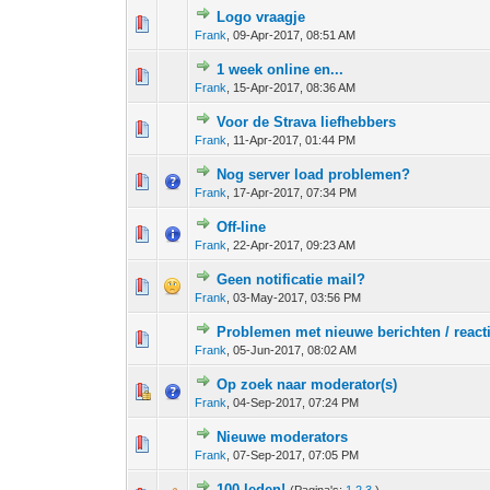
Logo vraagje
0 stem - 0 van 5 gemiddeld
1
2
3
4
5
Frank
,
09-Apr-2017, 08:51 AM
1 week online en...
0 stem - 0 van 5 gemiddeld
1
2
3
4
5
Frank
,
15-Apr-2017, 08:36 AM
Voor de Strava liefhebbers
0 stem - 0 van 5 gemiddeld
1
2
3
4
5
Frank
,
11-Apr-2017, 01:44 PM
Nog server load problemen?
0 stem - 0 van 5 gemiddeld
1
2
3
4
5
Frank
,
17-Apr-2017, 07:34 PM
Off-line
0 stem - 0 van 5 gemiddeld
1
2
3
4
5
Frank
,
22-Apr-2017, 09:23 AM
Geen notificatie mail?
0 stem - 0 van 5 gemiddeld
1
2
3
4
5
Frank
,
03-May-2017, 03:56 PM
Problemen met nieuwe berichten / react
0 stem - 0 van 5 gemiddeld
1
2
3
4
5
Frank
,
05-Jun-2017, 08:02 AM
Op zoek naar moderator(s)
0 stem - 0 van 5 gemiddeld
1
2
3
4
5
Frank
,
04-Sep-2017, 07:24 PM
Nieuwe moderators
0 stem - 0 van 5 gemiddeld
1
2
3
4
5
Frank
,
07-Sep-2017, 07:05 PM
100 leden!