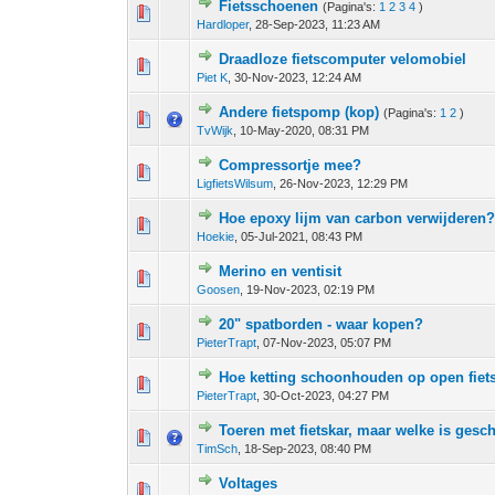
Fietsschoenen
(Pagina's:
1
2
3
4
)
0 stem - 0 van 5 gemiddeld
1
2
3
4
5
Hardloper
,
28-Sep-2023, 11:23 AM
Draadloze fietscomputer velomobiel
0 stem - 0 van 5 gemiddeld
1
2
3
4
5
Piet K
,
30-Nov-2023, 12:24 AM
Andere fietspomp (kop)
(Pagina's:
1
2
)
0 stem - 0 van 5 gemiddeld
1
2
3
4
5
TvWijk
,
10-May-2020, 08:31 PM
Compressortje mee?
0 stem - 0 van 5 gemiddeld
1
2
3
4
5
LigfietsWilsum
,
26-Nov-2023, 12:29 PM
Hoe epoxy lijm van carbon verwijderen
0 stem - 0 van 5 gemiddeld
1
2
3
4
5
Hoekie
,
05-Jul-2021, 08:43 PM
Merino en ventisit
0 stem - 0 van 5 gemiddeld
1
2
3
4
5
Goosen
,
19-Nov-2023, 02:19 PM
20" spatborden - waar kopen?
0 stem - 0 van 5 gemiddeld
1
2
3
4
5
PieterTrapt
,
07-Nov-2023, 05:07 PM
Hoe ketting schoonhouden op open fiets
0 stem - 0 van 5 gemiddeld
1
2
3
4
5
PieterTrapt
,
30-Oct-2023, 04:27 PM
Toeren met fietskar, maar welke is gesch
0 stem - 0 van 5 gemiddeld
1
2
3
4
5
TimSch
,
18-Sep-2023, 08:40 PM
Voltages
0 stem - 0 van 5 gemiddeld
1
2
3
4
5