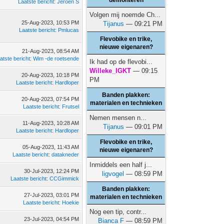
demonteren
Laatste bericht
:
Jeroen S
Volgen mij noemde Ch...
25-Aug-2023, 10:53 PM
Tijanus
— 09:21 PM
Laatste bericht
:
Pmlucas
Flevobike en trike,
nieuwe eigenaren?
21-Aug-2023, 08:54 AM
atste bericht
:
Wim -de roetsende
Ik had op de flevobi...
Willeke_IGKT
— 09:15
20-Aug-2023, 10:18 PM
PM
Laatste bericht
:
Hardloper
Banden plakken:
20-Aug-2023, 07:54 PM
materialen en technieken
Laatste bericht
:
Frutsel
Nemen mensen n...
11-Aug-2023, 10:28 AM
Tijanus
— 09:01 PM
Laatste bericht
:
Hardloper
Flevobike en trike,
05-Aug-2023, 11:43 AM
nieuwe eigenaren?
Laatste bericht
:
datakneder
Inmiddels een half j...
30-Jul-2023, 12:24 PM
ligvogel
— 08:59 PM
Laatste bericht
:
CCGimmick
Banden plakken:
27-Jul-2023, 03:01 PM
materialen en technieken
Laatste bericht
:
Hoekie
Nog een tip, contr...
23-Jul-2023, 04:54 PM
Bianca F
— 08:59 PM