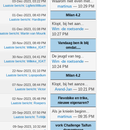
Waarom niet even met...
03-Dec-2023, 03:22 PM
Laatste bericht
:
LigfietsWilsum
martinus
— 10:29 PM
Milan 4.2
01-Dec-2023, 08:43 PM
Laatste bericht
:
Hardloper
Klopt, bij het aan...
Wim -de roetsende
—
01-Dec-2023, 01:08 PM
aatste bericht
:
Martin van Mourik
10:27 PM
Vandaag ben ik blij
30-Nov-2023, 08:49 PM
Laatste bericht
:
Willeke_IGKT
omdat.....
De jeugd van teg...
30-Nov-2023, 04:41 PM
Wim -de roetsende
—
Laatste bericht
:
Willeke_IGKT
10:24 PM
22-Nov-2023, 01:10 PM
Laatste bericht
:
Lopopodium
Milan 4.2
Klopt, bij het aanze...
07-Nov-2023, 08:44 PM
Arend-Jan
— 10:21 PM
Laatste bericht
:
Victor
Flevobike en trike,
02-Nov-2023, 05:48 PM
nieuwe eigenaren?
Laatste bericht
:
Roepers
Als je knieën beginn...
20-Sep-2023, 07:50 PM
martinus
— 09:35 PM
Laatste bericht
:
TvWijk
vork Challenge Taifun
09-Sep-2023, 10:32 AM