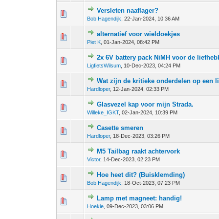
Versleten naaflager?
0 stem - 0 van 5 gemiddeld
1
2
3
4
5
Bob Hagendijk
,
22-Jan-2024, 10:36 AM
alternatief voor wieldoekjes
0 stem - 0 van 5 gemiddeld
1
2
3
4
5
Piet K
,
01-Jan-2024, 08:42 PM
2x 6V battery pack NiMH voor de liefheb
0 stem - 0 van 5 gemiddeld
1
2
3
4
5
LigfietsWilsum
,
10-Dec-2023, 04:24 PM
Wat zijn de kritieke onderdelen op een l
0 stem - 0 van 5 gemiddeld
1
2
3
4
5
Hardloper
,
12-Jan-2024, 02:33 PM
Glasvezel kap voor mijn Strada.
0 stem - 0 van 5 gemiddeld
1
2
3
4
5
Willeke_IGKT
,
02-Jan-2024, 10:39 PM
Casette smeren
0 stem - 0 van 5 gemiddeld
1
2
3
4
5
Hardloper
,
18-Dec-2023, 03:26 PM
M5 Tailbag raakt achtervork
0 stem - 0 van 5 gemiddeld
1
2
3
4
5
Victor
,
14-Dec-2023, 02:23 PM
Hoe heet dit? (Buisklemding)
0 stem - 0 van 5 gemiddeld
1
2
3
4
5
Bob Hagendijk
,
18-Oct-2023, 07:23 PM
Lamp met magneet: handig!
0 stem - 0 van 5 gemiddeld
1
2
3
4
5
Hoekie
,
09-Dec-2023, 03:06 PM