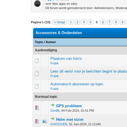
over fiets apps en sites
Dit forum wordt gemodereerd door: Administrators, Modera
Pagina's (10):
« Vorige
1
2
3
4
5
6
7
8
9
Accessoires & Onderdelen
Topic
/
Auteur
Aankondiging
Plaatsen van foto's
Frank
Lees dit eerst voor je berichten begint te plaat
Frank
Automatisch abonneren op topic
Frank
Normaal topic
GPS probleem
0 stem - 0 van 5 gemiddeld
1
2
3
4
5
GertBr
,
04-Feb-2024, 01:51 PM
Helm met vizier
0 stem - 0 van 5 gemiddeld
1
2
3
4
5
GHOOGEN
,
31-Jan-2024, 11:13 AM