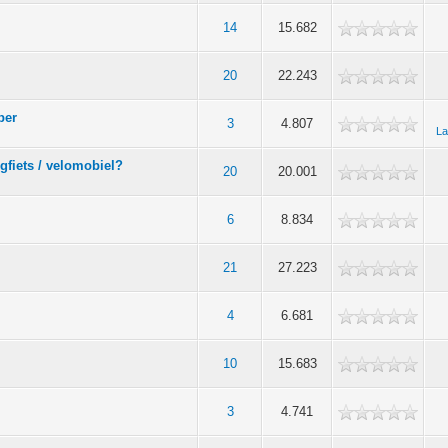
14
15.682
20
22.243
ber
3
4.807
La
igfiets / velomobiel?
20
20.001
6
8.834
21
27.223
4
6.681
10
15.683
3
4.741