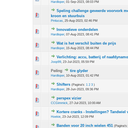
Hardloper
,
01-Sep-2023, 08:03 PM
Speling challenge geveerde voorvork me
0 stem - 0 van 5 gemiddeld
1
2
3
4
5
kroon en stuurbuis
Pmlucas
,
25-Aug-2023, 02:46 PM
Innovatieve onderdelen
0 stem - 0 van 5 gemiddeld
1
2
3
4
5
Hardloper
,
07-Aug-2023, 08:41 PM
Wat is het verschil buiten de prijs
0 stem - 0 van 5 gemiddeld
1
2
3
4
5
Hardloper
,
15-Aug-2023, 08:44 PM
Verlichting: accu, batterij of naafdynam
0 stem - 0 van 5 gemiddeld
1
2
3
4
5
Joop99
,
23-Jul-2023, 05:59 PM
Peiling:
tire glyder
0 stem - 0 van 5 gemiddeld
1
2
3
4
5
Hardloper
,
10-Aug-2023, 01:42 PM
Shifters
(Pagina's:
1
2
3
)
0 stem - 0 van 5 gemiddeld
1
2
3
4
5
Hardloper
,
28-Jun-2023, 09:36 PM
perspex vizier
0 stem - 0 van 5 gemiddeld
1
2
3
4
5
CCGimmick
,
27-Jul-2023, 10:00 AM
Kortere cranks - Instellingen? Tandwiel
0 stem - 0 van 5 gemiddeld
1
2
3
4
5
Hoekie
,
23-Jul-2023, 12:09 PM
Banden voor 20 inch wielen 451
(Pagina's
0 stem - 0 van 5 gemiddeld
1
2
3
4
5