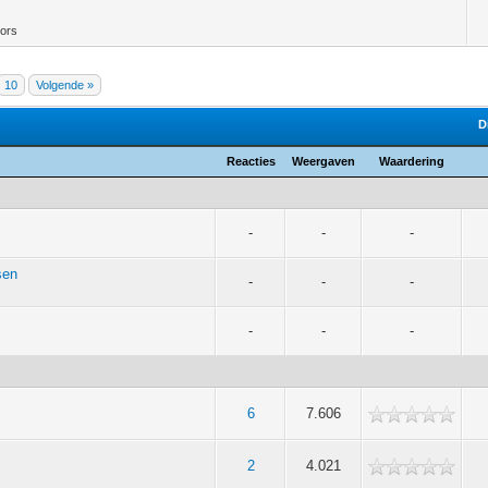
tors
10
Volgende »
D
Reacties
Weergaven
Waardering
-
-
-
sen
-
-
-
-
-
-
6
7.606
2
4.021