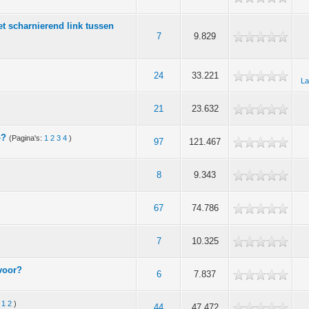
t scharnierend link tussen
7
9.829
24
33.221
La
21
23.632
o?
(Pagina's:
1
2
3
4
)
97
121.467
8
9.343
67
74.786
7
10.325
 voor?
6
7.837
:
1
2
)
44
47.472