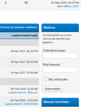
4
38
02-May-2025, 09:03 PM
door
Willeke_IGKT
it forum als gelezen markeren
Welkom
Je moet jezelf
aanmelden
Laatste bericht
[
opl
]
voor je een bericht kunt
plaatsen.
Gebruikersnaam:
04-Apr-2017, 06:16 PM
04-Apr-2017, 06:10 PM
Wachtwoord:
04-Apr-2017, 04:56 AM
Mij onthouden
05-Feb-2024, 11:06 AM
Laatste bericht
:
365cycle
01-Feb-2024, 12:02 AM
Nieuwe berichten
Laatste bericht
:
GHOOGEN