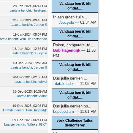
Vandaag ben ik blij
28-Jan-2024, 06:47 PM
omdat.....
Laatste bericht
:
Hardloper
In een groep zulle...
21-Jan-2024, 09:45 PM
365cycle
— 01:34 AM
Laatste bericht
:
Jeroen S
Vandaag ben ik blij
19-Jan-2024, 05:07 PM
omdat.....
atste bericht
:
Wim -de roetsende
Roken, computers, te...
16-Jan-2024, 12:36 PM
Bob Hagendijk
— 11:38
Laatste bericht
:
365cycle
PM
03-Jan-2024, 09:51 AM
Vandaag ben ik blij
Laatste bericht
:
Jeroen S
omdat.....
20-Dec-2023, 02:36 PM
Dus jullie denken ...
Laatste bericht
:
twilwel
datakneder
— 11:08 PM
18-Dec-2023, 10:39 AM
Vandaag ben ik blij
Laatste bericht
:
Victor
omdat.....
10-Dec-2023, 03:08 PM
Dus jullie denken op...
Laatste bericht
:
Bob Hagendijk
Lopopodium
— 11:01 PM
09-Dec-2023, 06:41 PM
vork Challenge Taifun
Laatste bericht
:
Willeke_IGKT
demonteren