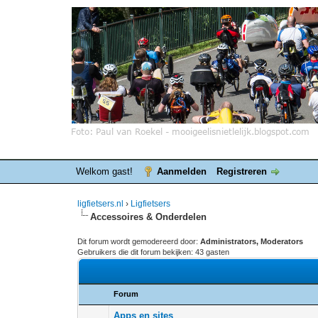
Welkom gast!
Aanmelden
Registreren
ligfietsers.nl
›
Ligfietsers
Accessoires & Onderdelen
Dit forum wordt gemodereerd door:
Administrators, Moderators
Gebruikers die dit forum bekijken: 43 gasten
Forum
Apps en sites