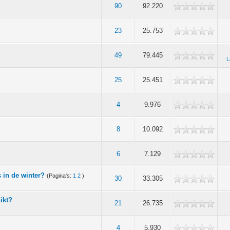
90
92.220
23
25.753
49
79.445
L
25
25.451
?
4
9.976
8
10.092
6
7.129
 in de winter?
(Pagina's:
1
2
)
30
33.305
ikt?
21
26.735
4
5.930