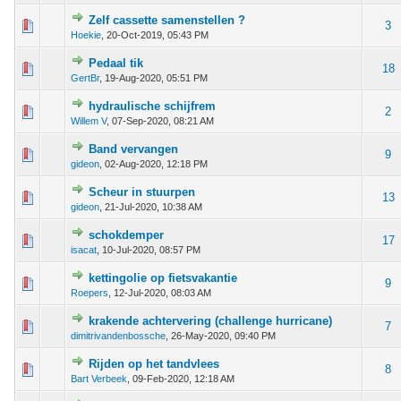
Zelf cassette samenstellen ?
 - 0 van 5 gemiddeld
1
2
3
4
5
3
Hoekie
,
20-Oct-2019, 05:43 PM
Pedaal tik
 - 0 van 5 gemiddeld
1
2
3
4
5
18
GertBr
,
19-Aug-2020, 05:51 PM
hydraulische schijfrem
 - 0 van 5 gemiddeld
1
2
3
4
5
2
Willem V
,
07-Sep-2020, 08:21 AM
Band vervangen
 - 0 van 5 gemiddeld
1
2
3
4
5
9
gideon
,
02-Aug-2020, 12:18 PM
Scheur in stuurpen
 - 0 van 5 gemiddeld
1
2
3
4
5
13
gideon
,
21-Jul-2020, 10:38 AM
schokdemper
 - 0 van 5 gemiddeld
1
2
3
4
5
17
isacat
,
10-Jul-2020, 08:57 PM
kettingolie op fietsvakantie
 - 0 van 5 gemiddeld
1
2
3
4
5
9
Roepers
,
12-Jul-2020, 08:03 AM
krakende achtervering (challenge hurricane)
 - 0 van 5 gemiddeld
1
2
3
4
5
7
dimitrivandenbossche
,
26-May-2020, 09:40 PM
Rijden op het tandvlees
 - 0 van 5 gemiddeld
1
2
3
4
5
8
Bart Verbeek
,
09-Feb-2020, 12:18 AM