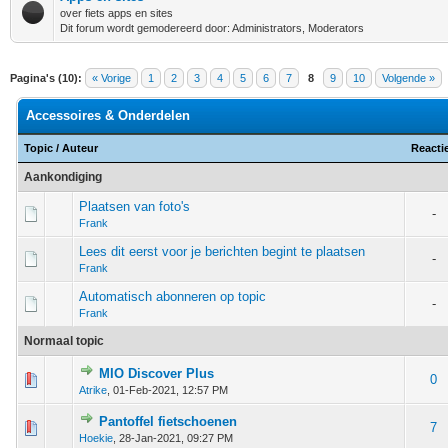
over fiets apps en sites
Dit forum wordt gemodereerd door: Administrators, Moderators
Pagina's (10):
« Vorige
1
2
3
4
5
6
7
8
9
10
Volgende »
Accessoires & Onderdelen
Topic
/
Auteur
Reacti
Aankondiging
Plaatsen van foto's
-
Frank
Lees dit eerst voor je berichten begint te plaatsen
-
Frank
Automatisch abonneren op topic
-
Frank
Normaal topic
MIO Discover Plus
 - 0 van 5 gemiddeld
1
2
3
4
5
0
Atrike
,
01-Feb-2021, 12:57 PM
Pantoffel fietschoenen
 - 0 van 5 gemiddeld
1
2
3
4
5
7
Hoekie
,
28-Jan-2021, 09:27 PM