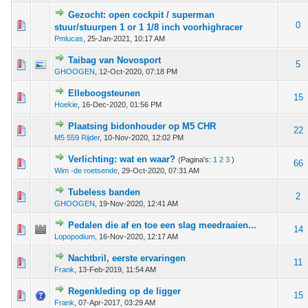
Gezocht: open cockpit / superman
 - 0 van 5 gemiddeld
1
2
3
4
5
0
stuur/stuurpen 1 or 1 1/8 inch voorhighracer
Pmlucas
,
25-Jan-2021, 10:17 AM
Taibag van Novosport
em - 2 van 5 gemiddeld
1
2
3
4
5
5
GHOOGEN
,
12-Oct-2020, 07:18 PM
Elleboogsteunen
 - 0 van 5 gemiddeld
1
2
3
4
5
15
Hoekie
,
16-Dec-2020, 01:56 PM
Plaatsing bidonhouder op M5 CHR
 stem - 4 van 5 gemiddeld
1
2
3
4
5
22
M5 559 Rijder
,
10-Nov-2020, 12:02 PM
Verlichting: wat en waar?
(Pagina's:
1
2
3
)
 - 0 van 5 gemiddeld
1
2
3
4
5
66
Wim -de roetsende
,
29-Oct-2020, 07:31 AM
Tubeless banden
 - 0 van 5 gemiddeld
1
2
3
4
5
2
GHOOGEN
,
19-Nov-2020, 12:41 AM
Pedalen die af en toe een slag meedraaien...
 - 0 van 5 gemiddeld
1
2
3
4
5
14
Lopopodium
,
16-Nov-2020, 12:17 AM
Nachtbril, eerste ervaringen
 - 0 van 5 gemiddeld
1
2
3
4
5
11
Frank
,
13-Feb-2019, 11:54 AM
Regenkleding op de ligger
 - 0 van 5 gemiddeld
1
2
3
4
5
15
Frank
,
07-Apr-2017, 03:29 AM