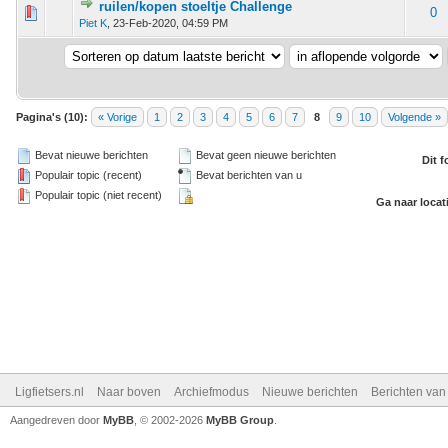
ruilen/kopen stoeltje Challenge
 - 0 van 5 gemiddeld
1
2
3
4
5
0
Piet K
,
23-Feb-2020, 04:59 PM
Pagina's (10):
« Vorige
1
2
3
4
5
6
7
8
9
10
Volgende »
Bevat nieuwe berichten
Bevat geen nieuwe berichten
Dit 
Populair topic (recent)
Bevat berichten van u
Populair topic (niet recent)
Ga naar locat
Ligfietsers.nl
Naar boven
Archiefmodus
Nieuwe berichten
Berichten va
Aangedreven door
MyBB
, © 2002-2026
MyBB Group
.