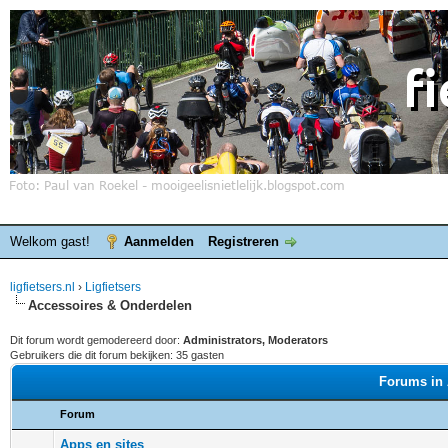
Welkom gast!
Aanmelden
Registreren
ligfietsers.nl
›
Ligfietsers
Accessoires & Onderdelen
Dit forum wordt gemodereerd door:
Administrators, Moderators
Gebruikers die dit forum bekijken: 35 gasten
Forums in 
Forum
Apps en sites