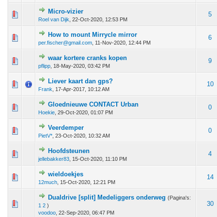
Micro-vizier
 - 0 van 5 gemiddeld
1
2
3
4
5
5
Roel van Dijk
,
22-Oct-2020, 12:53 PM
How to mount Mirrycle mirror
 - 0 van 5 gemiddeld
1
2
3
4
5
6
per.fischer@gmail.com
,
11-Nov-2020, 12:44 PM
waar kortere cranks kopen
1 stem - 5 van 5 gemiddeld
1
2
3
4
5
9
pflipp
,
18-May-2020, 03:42 PM
Liever kaart dan gps?
 - 0 van 5 gemiddeld
1
2
3
4
5
10
Frank
,
17-Apr-2017, 10:12 AM
Gloednieuwe CONTACT Urban
 - 0 van 5 gemiddeld
1
2
3
4
5
0
Hoekie
,
29-Oct-2020, 01:07 PM
Veerdemper
 - 0 van 5 gemiddeld
1
2
3
4
5
0
PietV*
,
23-Oct-2020, 10:32 AM
Hoofdsteunen
 - 0 van 5 gemiddeld
1
2
3
4
5
4
jellebakker83
,
15-Oct-2020, 11:10 PM
wieldoekjes
 - 0 van 5 gemiddeld
1
2
3
4
5
14
12much
,
15-Oct-2020, 12:21 PM
Dualdrive [split] Medeliggers onderweg
(Pagina's:
 - 0 van 5 gemiddeld
1
2
3
4
5
30
1
2
)
voodoo
,
22-Sep-2020, 06:47 PM