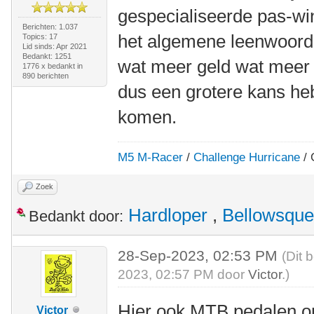
gespecialiseerde pas-wink
Berichten: 1.037
het algemene leenwoord te
Topics: 17
Lid sinds: Apr 2021
Bedankt: 1251
wat meer geld wat meer
1776 x bedankt in
890 berichten
dus een grotere kans heb
komen.
M5 M-Racer
/
Challenge Hurricane
/ 
Zoek
Hardloper
,
Bellowsque
Bedankt door:
28-Sep-2023, 02:53 PM
(Dit 
2023, 02:57 PM door
Victor
.)
Hier ook MTB pedalen o
Victor