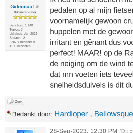
Gideonaut
pedalen op al mijn fietsen.
Kilometervreter
voornamelijk gewoon crui
Berichten: 1.140
huppelen met de gewoonl
Topics: 7
Lid sinds: Jun 2023
Bedankt: 2
irritant en gênant dus v
2207 x bedankt in
1109 berichten
perfect! MAAR! op de Ra
de neiging om de wind t
dat mn voeten iets tevee
snelheidsduivels is dit d
Zoek
Hardloper
,
Bellowsque
Bedankt door:
28-Sep-2023, 12:30 PM
(Dit 