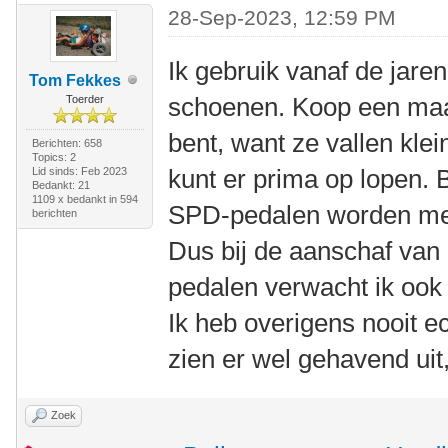
28-Sep-2023, 12:59 PM
Ik gebruik vanaf de jar
Tom Fekkes
schoenen. Koop een maa
Toerder
bent, want ze vallen klein
Berichten: 658
Topics: 2
kunt er prima op lopen. 
Lid sinds: Feb 2023
Bedankt: 21
1109 x bedankt in 594
SPD-pedalen worden mees
berichten
Dus bij de aanschaf van
pedalen verwacht ik ook 
Ik heb overigens nooit ec
zien er wel gehavend ui
Zoek