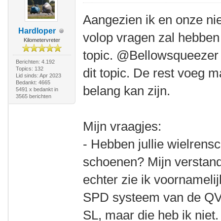
Aangezien ik en onze ni
Hardloper
volop vragen zal hebben 
Kilometervreter
topic. @Bellowsqueezer s
Berichten: 4.192
Topics: 132
dit topic. De rest voeg 
Lid sinds: Apr 2023
Bedankt: 4665
belang kan zijn.
5491 x bedankt in
3565 berichten
Mijn vraagjes:
- Hebben jullie wielrens
schoenen? Mijn verstand
echter zie ik voornamelij
SPD systeem van de QV.
SL, maar die heb ik niet.