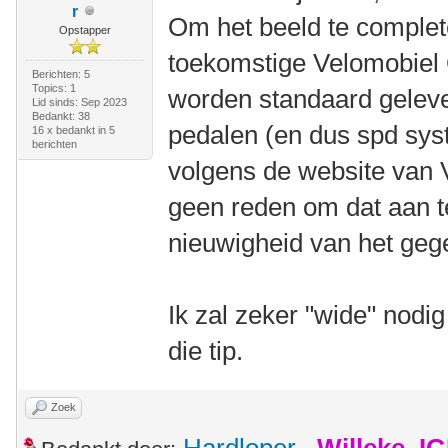
r
Om het beeld te complet
Opstapper
toekomstige Velomobiel 
Berichten: 5
Topics: 1
worden standaard gele
Lid sinds: Sep 2023
Bedankt: 38
pedalen (en dus spd syst
16 x bedankt in 5
berichten
volgens de website van V
geen reden om dat aan 
nieuwigheid van het geg
Ik zal zeker "wide" nodi
die tip.
Zoek
Hardloper
,
Willeke_I