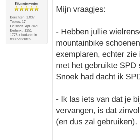
Kilometervreter
Mijn vraagjes:
Berichten: 1.037
Topics: 17
Lid sinds: Apr 2021
- Hebben jullie wielrens
Bedankt: 1251
1776 x bedankt in
890 berichten
mountainbike schoenen?
exemplaren, echter zie 
met het gebruikte SPD
Snoek had dacht ik SPD-
- Ik las iets van dat je
vervangen, is dat zinv
(en dus zal gebruiken).