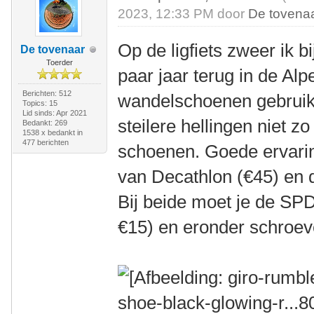
2023, 12:33 PM door
De tovena
Op de ligfiets zweer ik
De tovenaar
Toerder
paar jaar terug in de Al
Berichten: 512
wandelschoenen gebruikt
Topics: 15
Lid sinds: Apr 2021
steilere hellingen niet z
Bedankt: 269
1538 x bedankt in
477 berichten
schoenen. Goede ervari
van Decathlon (€45) en
Bij beide moet je de SPD 
€15) en eronder schroev