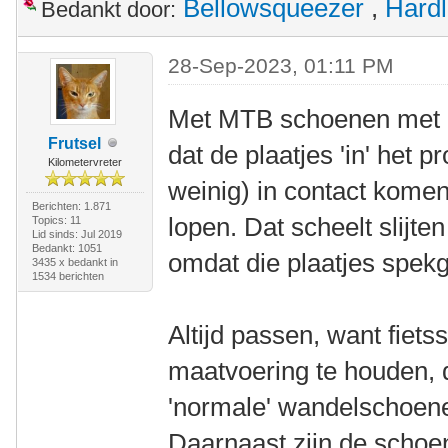
Bellowsqueezer
,
Hardl
Bedankt door:
28-Sep-2023, 01:11 PM
Met MTB schoenen met S
Frutsel
dat de plaatjes 'in' het pr
Kilometervreter
weinig) in contact komen
Berichten: 1.871
lopen. Dat scheelt slijten
Topics: 11
Lid sinds: Jul 2019
Bedankt: 1051
omdat die plaatjes spekgl
3435 x bedankt in
1534 berichten
Altijd passen, want fiet
maatvoering te houden, 
'normale' wandelschoenen.
Daarnaast zijn de schoe