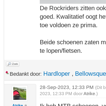
De Rockriders zitten ook
goed. Kwalitatief oogt h
toe voldoen ze prima.
Beide schoenen zaten me
te lopen/fietsen.
Zoek
Hardloper
,
Bellowsque
Bedankt door:
28-Sep-2023, 12:33 PM
(Dit 
2023, 12:33 PM door
Atrike
.)
Ik heb MTB schoenen, vo
Atrike