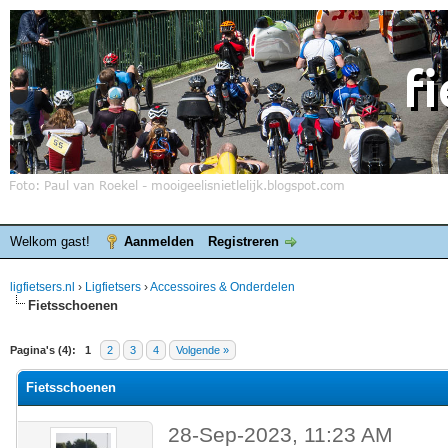
Welkom gast!
Aanmelden
Registreren
ligfietsers.nl
›
Ligfietsers
›
Accessoires & Onderdelen
Fietsschoenen
elde waardering is 0
Pagina's (4):
1
2
3
4
Volgende »
Fietsschoenen
28-Sep-2023, 11:23 AM