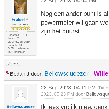
28-Sep-2023, 04:04 PM
Nog een ander punt is a
Frutsel
powermeter wil gaan we
Kilometervreter
zijn het duurst...
Berichten: 1.871
Topics: 11
Lid sinds: Jul 2019
Bedankt: 1051
3435 x bedankt in
1534 berichten
Zoek
Bellowsqueezer
,
Will
Bedankt door:
28-Sep-2023, 04:11 PM
(Dit 
2023, 05:23 PM door
Bellowsqu
Ik lees vrolijk mee, dan
Bellowsqueeze