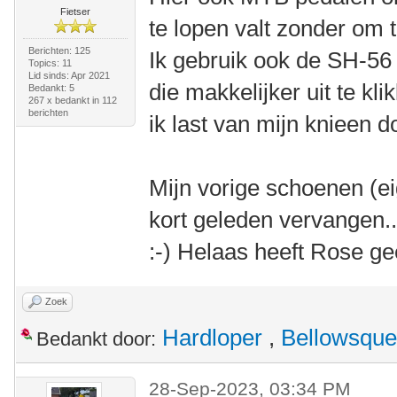
Fietser
te lopen valt zonder om 
Berichten: 125
Ik gebruik ook de SH-56 
Topics: 11
Lid sinds: Apr 2021
die makkelijker uit te kl
Bedankt: 5
267 x bedankt in 112
berichten
ik last van mijn knieen d
Mijn vorige schoenen (e
kort geleden vervangen.
:-) Helaas heeft Rose 
Zoek
Hardloper
,
Bellowsque
Bedankt door:
28-Sep-2023, 03:34 PM