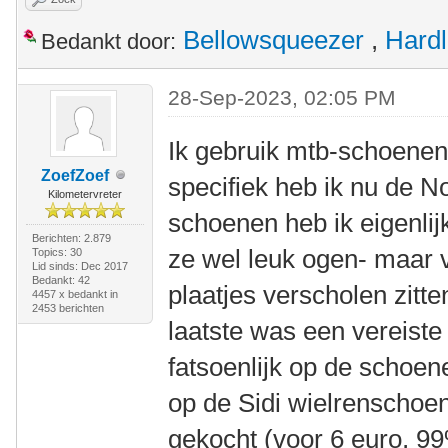
Bellowsqueezer
,
Hardl
Bedankt door:
28-Sep-2023, 02:05 PM
Ik gebruik mtb-schoenen
ZoefZoef
specifiek heb ik nu de 
Kilometervreter
schoenen heb ik eigenlijk
Berichten: 2.879
ze wel leuk ogen- maar 
Topics: 30
Lid sinds: Dec 2017
Bedankt: 42
plaatjes verscholen zitt
4457 x bedankt in
2453 berichten
laatste was een vereiste
fatsoenlijk op de schoe
op de Sidi wielrenschoen
gekocht (voor 6 euro, 9