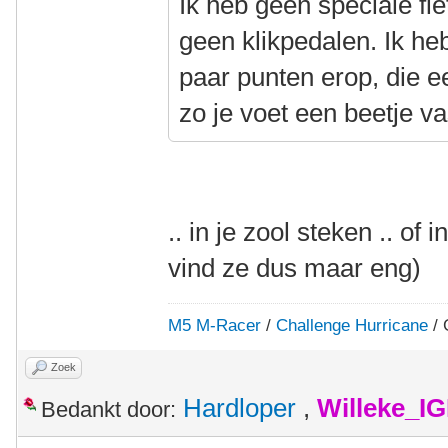
Ik heb geen speciale fi
geen klikpedalen. Ik h
paar punten erop, die ee
zo je voet een beetje v
.. in je zool steken .. of 
vind ze dus maar eng)
M5 M-Racer
/
Challenge Hurricane
/ 
Zoek
Hardloper
,
Willeke_I
Bedankt door: