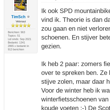
Ik ook SPD mountainbike
TimSch
vind ik. Theorie is dan 
Velonaut
zou gaan en niet verlore
Berichten: 963
schoenen. En stijver bet
Topics: 51
Lid sinds: Sep 2021
Bedankt: 1341
gezien.
2865 x bedankt in
913 berichten
Ik heb 2 paar: zomers fie
over te spreken ben. Ze 
stijve zolen, maar daar h
Voor de winter heb ik w
winterfietsschoenen van S
koude voeten :-) De Scot