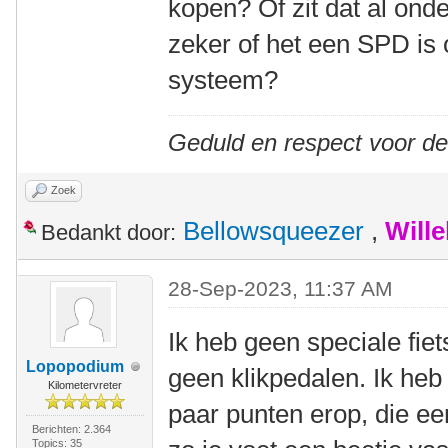
kopen? Of zit dat al on
zeker of het een SPD is 
systeem?
Geduld en respect voor d
Zoek
Bellowsqueezer
,
Will
Bedankt door:
28-Sep-2023, 11:37 AM
Ik heb geen speciale fie
Lopopodium
geen klikpedalen. Ik he
Kilometervreter
paar punten erop, die een
Berichten: 2.364
Topics: 35