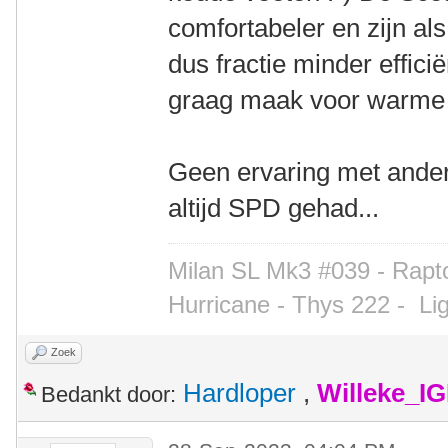
comfortabeler en zijn als
dus fractie minder effici
graag maak voor warme 
Geen ervaring met ander
altijd SPD gehad...
Milan SL Mk3 #039 - Rapto
Hurricane - Thys 222 -
Li
Zoek
Hardloper
,
Willeke_I
Bedankt door: