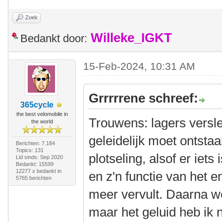
Zoek
Willeke_IGKT
Bedankt door:
15-Feb-2024, 10:31 AM
Grrrrrene schreef:
365cycle
the best velomobile in
Trouwens: lagers verslet
the world
geleidelijk moet ontstaa
Berichten: 7.184
Topics: 131
plotseling, alsof er iet
Lid sinds: Sep 2020
Bedankt: 15599
12277 x bedankt in
en z'n functie van het 
5765 berichten
meer vervult. Daarna we
maar het geluid heb ik 