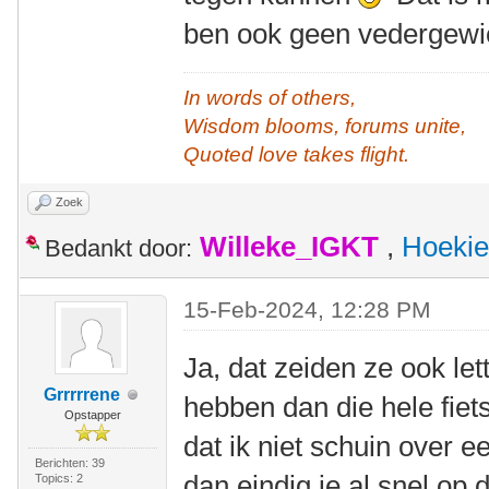
ben ook geen vedergewic
In words of others,
Wisdom blooms, forums unite,
Quoted love takes flight.
Zoek
Willeke_IGKT
,
Hoekie
Bedankt door:
15-Feb-2024, 12:28 PM
Ja, dat zeiden ze ook let
Grrrrrene
hebben dan die hele fiet
Opstapper
dat ik niet schuin over 
Berichten: 39
dan eindig je al snel op 
Topics: 2