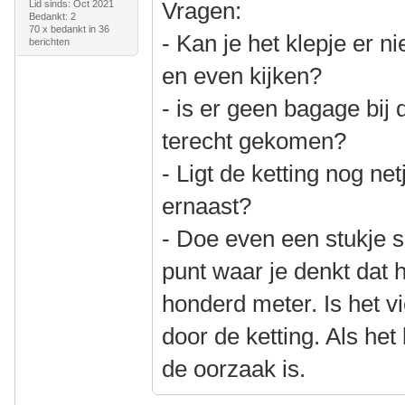
Vragen:
Lid sinds: Oct 2021
Bedankt: 2
70 x bedankt in 36
- Kan je het klepje er 
berichten
en even kijken?
- is er geen bagage bij 
terecht gekomen?
- Ligt de ketting nog net
ernaast?
- Doe even een stukje s
punt waar je denkt dat h
honderd meter. Is het v
door de ketting. Als het
de oorzaak is.