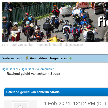
Welkom gast!
Aanmelden
Registreren
ligfietsers.nl
›
Ligfietsers
›
Velomobielen
Ratelend geluid van achterin Strada
elde waardering is 0
Ratelend geluid van achterin Strada
14-Feb-2024, 12:12 PM
(Dit 