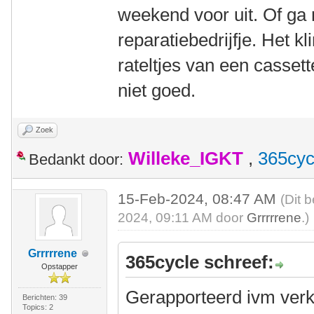
weekend voor uit. Of ga
reparatiebedrijfje. Het k
rateltjes van een cassett
niet goed.
Zoek
Willeke_IGKT
,
365cyc
Bedankt door:
15-Feb-2024, 08:47 AM
(Dit 
2024, 09:11 AM door
Grrrrrene
.)
Grrrrrene
365cycle schreef:
Opstapper
Gerapporteerd ivm ver
Berichten: 39
Topics: 2