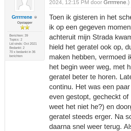
2024, 12:15 PM door
Grrrrrene
.)
Toen ik gisteren in het sc
Grrrrrene
Opstapper
ik op een gegeven moment 
achteruit mijn Strada kwam
Berichten: 39
Topics: 2
Lid sinds: Oct 2021
hield het geratel ook op, d
Bedankt: 2
70 x bedankt in 36
maken hebben, vermoed ik. 
berichten
het begin weer weg, met h
geratel beter te horen. Lat
continu. Het was een paar 
even gestopt, gecheckt of 
weet het niet he?) en doo
geratel steeds erger. Na 
daarna snel weer terug. Al