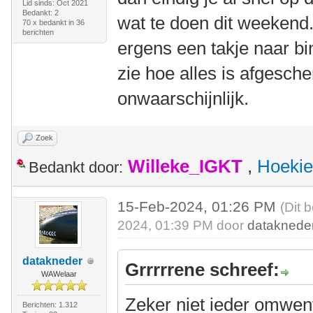
Lid sinds: Oct 2021
Bedankt: 2
wat te doen dit weekend.
70 x bedankt in 36
berichten
ergens een takje naar bi
zie hoe alles is afgesche
onwaarschijnlijk.
Zoek
Willeke_IGKT
,
Hoekie
Bedankt door:
15-Feb-2024, 01:26 PM
(Dit 
2024, 01:39 PM door
dataknede
datakneder
Grrrrrene schreef:
WAWelaar
Zeker niet ieder omwent
Berichten: 1.312