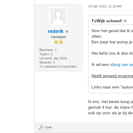
14-Apr-2019, 12:19 AM
TvWijk schreef:
Voor het geval dat i
rederik
zitten.
Opstapper
Een paar bar pomp je 
Berichten: 1
Het liefst zou ik dan
Topics: 0
Lid sinds: Apr 2019
Bedankt: 0
Ik wil een
slang van e
0 x bedankt in 0 berichten
Heeft iemand ervaring
Links naar een "autov
hi eric, het beste koop
gemak 4 bar. de mijne h
ook op voor als je bij 
Zoek