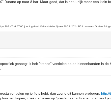
" Durano op naar 8 bar. Maar goed, dat is natuurlijk maar een klein b
 Thys 209 - Trek X500 || ooit gehad: Velomobiel.nl Quest 706 & 202 - M5 Lowracer - Optima Stinge
et specifiek genoeg: ik heb "franse" ventielen op de binnenbanden in de 
.
l presta ventielen op je fiets hebt, dan zou je dit kunnen proberen:
http:/
bij huis wilt kopen, zoek dan even op 'presta naar schrader', dan vind je