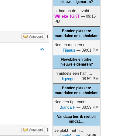
nieuwe eigenaren?
Ik had op de flevobi...
Willeke_IGKT
— 09:15
PM
Banden plakken:
materialen en technieken
}
Antwoord
Nemen mensen n...
#5
Tijanus
— 09:01 PM
Flevobike en trike,
nieuwe eigenaren?
Inmiddels een half j...
ligvogel
— 08:59 PM
Banden plakken:
materialen en technieken
Nog een tip, contr...
Bianca F
— 08:59 PM
Vandaag ben ik niet blij
omdat.....
}
Antwoord
Je plakt met h...
LigfietsWilsum
— 08:45