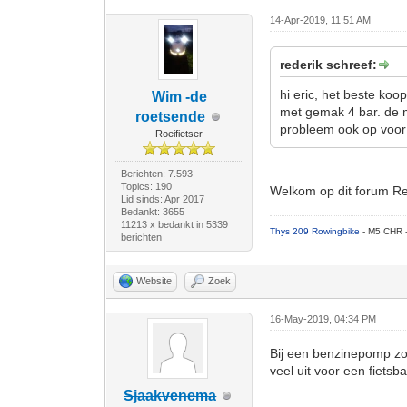
14-Apr-2019, 11:51 AM
rederik schreef:
hi eric, het beste ko
Wim -de
met gemak 4 bar. de m
roetsende
probleem ook op voor 
Roeifietser
Berichten: 7.593
Topics: 190
Welkom op dit forum Red
Lid sinds: Apr 2017
Bedankt: 3655
11213 x bedankt in 5339
Thys 209 Rowingbike
- M5 CHR 
berichten
Website
Zoek
16-May-2019, 04:34 PM
Bij een benzinepomp zou
veel uit voor een fietsb
Sjaakvenema