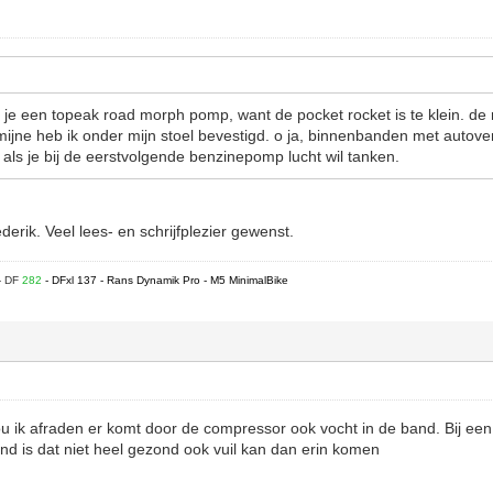
op je een topeak road morph pomp, want de pocket rocket is te klein. d
ijne heb ik onder mijn stoel bevestigd. o ja, binnenbanden met autoven
als je bij de eerstvolgende benzinepomp lucht wil tanken.
erik. Veel lees- en schrijfplezier gewenst.
- DF
282
- DFxl 137 - Rans Dynamik Pro - M5 MinimalBike
 ik afraden er komt door de compressor ook vocht in de band. Bij een
and is dat niet heel gezond ook vuil kan dan erin komen