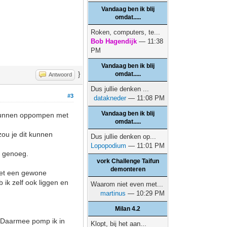
Vandaag ben ik blij
omdat.....
Roken, computers, te...
Bob Hagendijk
— 11:38
PM
Vandaag ben ik blij
omdat.....
}
Antwoord
Dus jullie denken ...
#3
datakneder
— 11:08 PM
Vandaag ben ik blij
ze kunnen oppompen met
omdat.....
zou je dit kunnen
Dus jullie denken op...
Lopopodium
— 11:01 PM
er genoeg.
vork Challenge Taifun
demonteren
e met een gewone
ik zelf ook liggen en
Waarom niet even met...
martinus
— 10:29 PM
Milan 4.2
. Daarmee pomp ik in
Klopt, bij het aan...