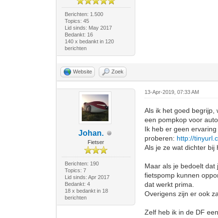
Berichten: 1.500
Topics: 45
Lid sinds: May 2017
Bedankt: 16
140 x bedankt in 120
berichten
Website
Zoek
13-Apr-2019, 07:33 AM
Als ik het goed begrijp
een pompkop voor autov
Ik heb er geen ervaring 
Johan.
proberen:
http://tinyur
Fietser
Als je ze wat dichter bi
Berichten: 190
Maar als je bedoelt dat 
Topics: 7
fietspomp kunnen oppomp
Lid sinds: Apr 2017
dat werkt prima.
Bedankt: 4
18 x bedankt in 18
Overigens zijn er ook z
berichten
Zelf heb ik in de DF ee