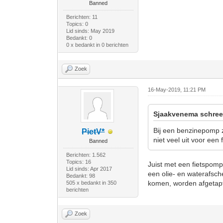
Banned
Berichten: 11
Topics: 0
Lid sinds: May 2019
Bedankt: 0
0 x bedankt in 0 berichten
Zoek
16-May-2019, 11:21 PM
Sjaakvenema schree
Bij een benzinepomp z
PietV*
niet veel uit voor een
Banned
Berichten: 1.562
Topics: 16
Juist met een fietspo
Lid sinds: Apr 2017
een olie- en waterafsch
Bedankt: 98
komen, worden afgetapt
505 x bedankt in 350
berichten
Zoek