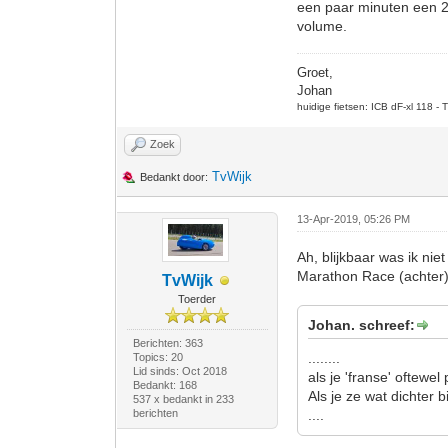
een paar minuten een 20
volume.
Groet,
Johan
huidige fietsen: ICB dF-xl 118 -
Zoek
TvWijk
Bedankt door:
13-Apr-2019, 05:26 PM
Ah, blijkbaar was ik ni
Marathon Race (achter)
TvWijk
Toerder
Johan. schreef:
Berichten: 363
........
Topics: 20
Lid sinds: Oct 2018
als je 'franse' oftewe
Bedankt: 168
Als je ze wat dichter 
537 x bedankt in 233
berichten
....