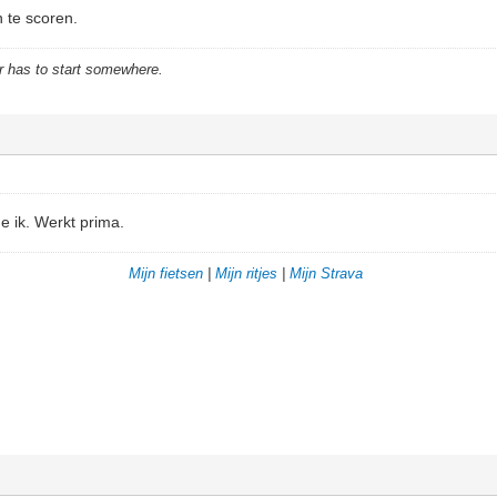
n te scoren.
r has to start somewhere.
e ik. Werkt prima.
Mijn fietsen
|
Mijn ritjes
|
Mijn Strava