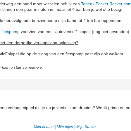
onderweg een band moet wisselen heb ik een
Topeak Pocket Rocket pom
 binnen een paar minuten in, maar tot 4 bar ben je wel effe bezig.
ij de eerstvolgende benzinepomp mijn band tot 4,5-5 bar oppompen.
 fietspomp
voorzien van een "autoventiel"-nippel. (nog niet gevonden)
met een dergelijke verloopslang
oplossing?
tiel"nippel die op de slang van een fietspomp past zijn ook welkom.
r has to start somewhere.
een verloop nippel die je op je ventiel kunt draaien? Werkt prima en n
Mijn fietsen
|
Mijn ritjes
|
Mijn Strava