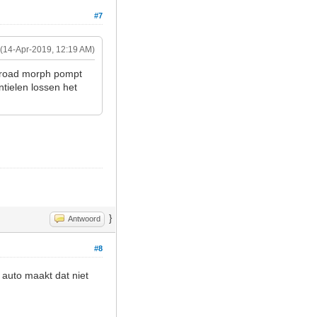
#7
(14-Apr-2019, 12:19 AM)
e road morph pompt
tielen lossen het
}
Antwoord
#8
 auto maakt dat niet