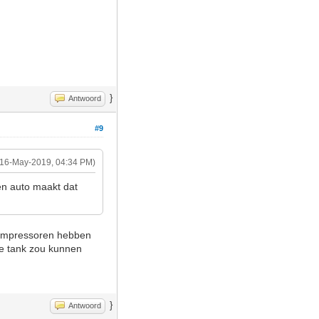
}
Antwoord
#9
(16-May-2019, 04:34 PM)
en auto maakt dat
compressoren hebben
de tank zou kunnen
}
Antwoord