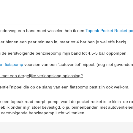
k onderweg een band moet wisselen heb ik een
Topeak Pocket Rocket p
er binnen een paar minuten in, maar tot 4 bar ben je wel effe bezig.
 bij de eerstvolgende benzinepomp mijn band tot 4,5-5 bar oppompen.
en fietspomp
voorzien van een "autoventiel"-nippel. (nog niet gevonden
 met een dergelijke verloopslang
oplossing?
entiel"nippel die op de slang van een fietspomp past zijn ook welkom.
 je een topeak road morph pomp, want de pocket rocket is te klein. de
eb ik onder mijn stoel bevestigd. o ja, binnenbanden met autoventiele
de eerstvolgende benzinepomp lucht wil tanken.