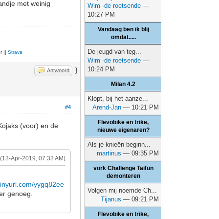
andje met weinig
Wim -de roetsende
—
10:27 PM
Vandaag ben ik blij
omdat.....
De jeugd van teg...
r ||
Strava
Wim -de roetsende
—
10:24 PM
}
Antwoord
Milan 4.2
Klopt, bij het aanze...
Arend-Jan
— 10:21 PM
#4
Flevobike en trike,
Kojaks (voor) en de
nieuwe eigenaren?
Als je knieën beginn...
martinus
— 09:35 PM
(13-Apr-2019, 07:33 AM)
vork Challenge Taifun
demonteren
/tinyurl.com/yygq82ee
Volgen mij noemde Ch...
 er genoeg.
Tijanus
— 09:21 PM
Flevobike en trike,