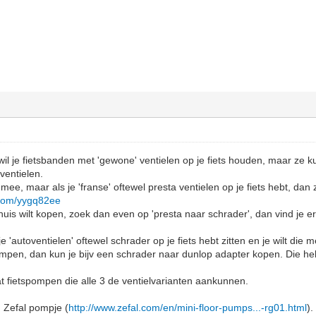
, wil je fietsbanden met 'gewone' ventielen op je fiets houden, maar 
entielen.
mee, maar als je 'franse' oftewel presta ventielen op je fiets hebt, dan 
l.com/yygq82ee
j huis wilt kopen, zoek dan even op 'presta naar schrader', dan vind je 
je 'autoventielen' oftewel schrader op je fiets hebt zitten en je wilt di
en, dan kun je bijv een schrader naar dunlop adapter kopen. Die heb 
at fietspompen die alle 3 de ventielvarianten aankunnen.
n Zefal pompje (
http://www.zefal.com/en/mini-floor-pumps...-rg01.html
)