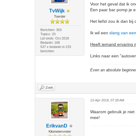
Voor het geval dat ik 
Een paar bar pomp je er
TvWijk
Toerder
Het liefst zou ik dan b
Berichten: 363
Ik wil een
slang van een
Topics: 20
Lid sinds: Oct 2018
Bedankt: 168
Heeft iemand ervaring 
537 x bedankt in 233
berichten
Links naar een "autoven
Even an absolute beginne
Zoek
13-Apr-2019, 07:28 AM
Waarom gebruik je niet 
mee!
ErikvanD
Kilometervreter