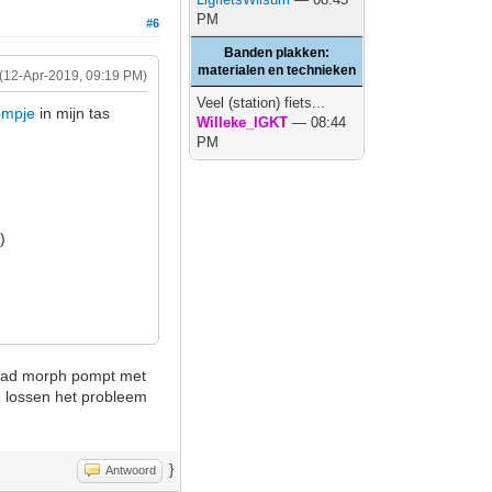
PM
#6
Banden plakken:
materialen en technieken
(12-Apr-2019, 09:19 PM)
Veel (station) fiets...
ompje
in mijn tas
Willeke_IGKT
— 08:44
PM
)
 road morph pompt met
n lossen het probleem
}
Antwoord