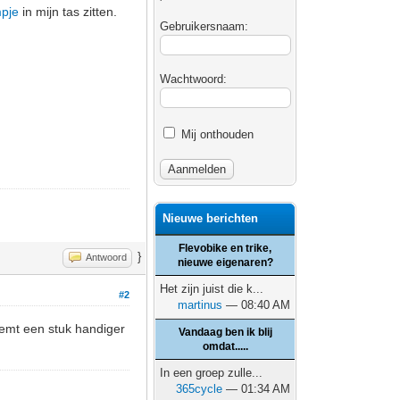
pje
in mijn tas zitten.
Gebruikersnaam:
Wachtwoord:
Mij onthouden
Nieuwe berichten
Flevobike en trike,
}
Antwoord
nieuwe eigenaren?
Het zijn juist die k...
#2
martinus
— 08:40 AM
eemt een stuk handiger
Vandaag ben ik blij
omdat.....
In een groep zulle...
365cycle
— 01:34 AM