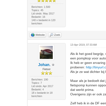
Berichten: 1.500
Topics: 45
Lid sinds: May 2017
Bedankt: 16
140 x bedankt in 120
berichten
Website
Zoek
13-Apr-2019, 07:33 AM
Als ik het goed begrijp
een pompkop voor autov
Ik heb er geen ervaring 
Johan.
proberen:
http://tinyur
Fietser
Als je ze wat dichter bi
Berichten: 190
Maar als je bedoelt dat 
Topics: 7
fietspomp kunnen oppomp
Lid sinds: Apr 2017
dat werkt prima.
Bedankt: 4
18 x bedankt in 18
Overigens zijn er ook z
berichten
Zelf heb ik in de DF ee