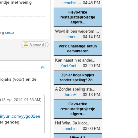
andje met weinig
renehin
— 04:48 PM
Flevo-trike
restauratieprojectje
afgero...
Wow! ik ben wederom ...
r ||
Strava
tiemen
— 04:14 PM
}
Antwoord
vork Challenge Taifun
demonteren
Kan haast niet ander...
ZoefZoef
— 03:29 PM
#4
Zijn er kogelkopjes
Kojaks (voor) en de
zonder speling? Zo ...
A Zonder speling sta...
JarnoH
— 03:13 PM
(13-Apr-2019, 07:33 AM)
Flevo-trike
restauratieprojectje
afgero...
/tinyurl.com/yygq82ee
 er genoeg.
Hoi Wim, Ja klopt...
renehin
— 03:00 PM