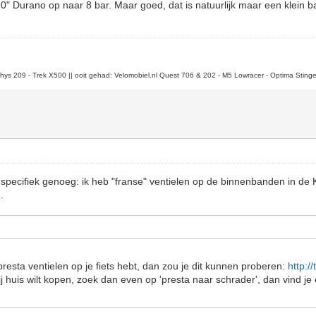
" Durano op naar 8 bar. Maar goed, dat is natuurlijk maar een klein b
 Thys 209 - Trek X500 || ooit gehad: Velomobiel.nl Quest 706 & 202 - M5 Lowracer - Optima Stinge
et specifiek genoeg: ik heb "franse" ventielen op de binnenbanden in de 
.
l presta ventielen op je fiets hebt, dan zou je dit kunnen proberen:
http:/
bij huis wilt kopen, zoek dan even op 'presta naar schrader', dan vind je