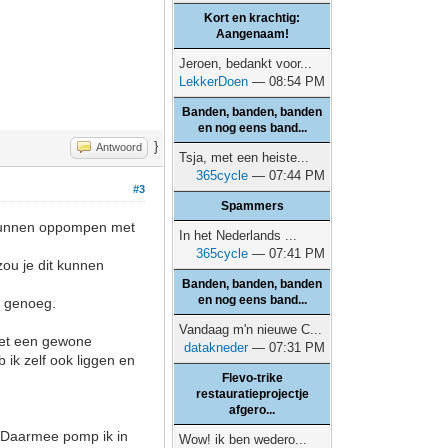
Kort en krachtig:
Aangenaam!
Jeroen, bedankt voor...
LekkerDoen
— 08:54 PM
Banden, banden, banden
en nog eens band...
}
Antwoord
Tsja, met een heiste...
365cycle
— 07:44 PM
#3
Spammers
ze kunnen oppompen met
In het Nederlands ...
365cycle
— 07:41 PM
zou je dit kunnen
Banden, banden, banden
en nog eens band...
er genoeg.
Vandaag m'n nieuwe C...
e met een gewone
datakneder
— 07:31 PM
ik zelf ook liggen en
Flevo-trike
restauratieprojectje
afgero...
. Daarmee pomp ik in
Wow! ik ben wedero...