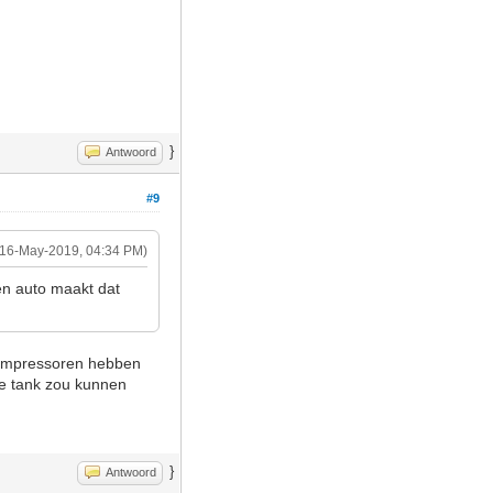
}
Antwoord
#9
(16-May-2019, 04:34 PM)
en auto maakt dat
compressoren hebben
de tank zou kunnen
}
Antwoord