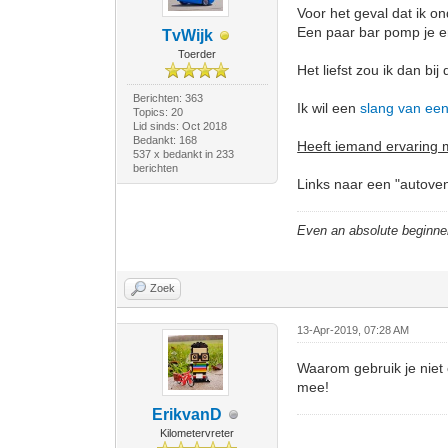
Voor het geval dat ik 
Een paar bar pomp je er
TvWijk
Toerder
Het liefst zou ik dan b
Berichten: 363
Ik wil een
slang van een
Topics: 20
Lid sinds: Oct 2018
Bedankt: 168
Heeft iemand ervaring 
537 x bedankt in 233
berichten
Links naar een "autoven
Even an absolute beginne
Zoek
13-Apr-2019, 07:28 AM
Waarom gebruik je niet 
mee!
ErikvanD
Kilometervreter