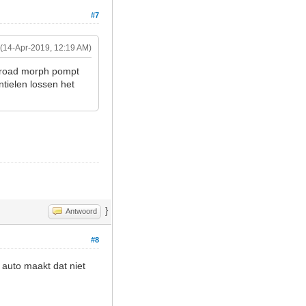
#7
(14-Apr-2019, 12:19 AM)
e road morph pompt
tielen lossen het
}
Antwoord
#8
 auto maakt dat niet