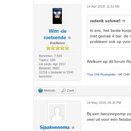
14-Apr-2019, 11:51 AM
rederik schreef:
hi eric, het beste ko
Wim -de
met gemak 4 bar. de m
roetsende
probleem ook op voor 
Roeifietser
Berichten: 7.594
Topics: 190
Welkom op dit forum Red
Lid sinds: Apr 2017
Bedankt: 3660
11216 x bedankt in 5340
Thys 209 Rowingbike
- M5 CHR 
berichten
Website
Zoek
16-May-2019, 04:34 PM
Bij een benzinepomp zou
veel uit voor een fietsb
Sjaakvenema