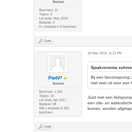
Banned
Berichten: 11
Topics: 0
Lid sinds: May 2019
Bedankt: 0
0 x bedankt in 0 berichten
Zoek
16-May-2019, 11:21 PM
Sjaakvenema schree
Bij een benzinepomp z
PietV*
niet veel uit voor een
Banned
Berichten: 1.562
Topics: 16
Juist met een fietspo
Lid sinds: Apr 2017
een olie- en waterafsch
Bedankt: 98
komen, worden afgetapt
505 x bedankt in 350
berichten
Zoek