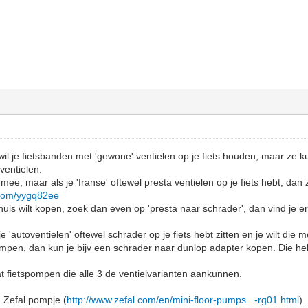
, wil je fietsbanden met 'gewone' ventielen op je fiets houden, maar 
entielen.
mee, maar als je 'franse' oftewel presta ventielen op je fiets hebt, dan 
l.com/yygq82ee
j huis wilt kopen, zoek dan even op 'presta naar schrader', dan vind je 
je 'autoventielen' oftewel schrader op je fiets hebt zitten en je wilt di
en, dan kun je bijv een schrader naar dunlop adapter kopen. Die heb 
at fietspompen die alle 3 de ventielvarianten aankunnen.
n Zefal pompje (
http://www.zefal.com/en/mini-floor-pumps...-rg01.html
)