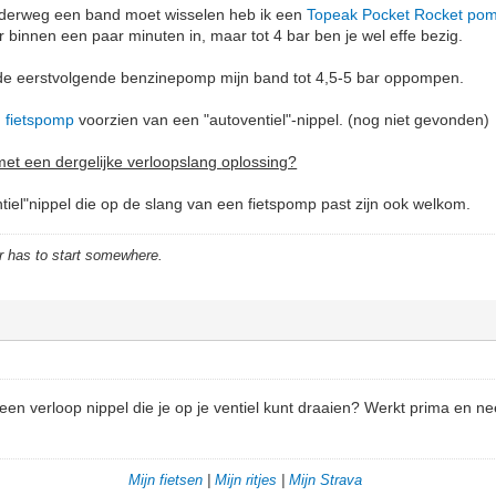
onderweg een band moet wisselen heb ik een
Topeak Pocket Rocket pom
 binnen een paar minuten in, maar tot 4 bar ben je wel effe bezig.
ij de eerstvolgende benzinepomp mijn band tot 4,5-5 bar oppompen.
 fietspomp
voorzien van een "autoventiel"-nippel. (nog niet gevonden)
met een dergelijke verloopslang
oplossing?
tiel"nippel die op de slang van een fietspomp past zijn ook welkom.
r has to start somewhere.
een verloop nippel die je op je ventiel kunt draaien? Werkt prima en n
Mijn fietsen
|
Mijn ritjes
|
Mijn Strava