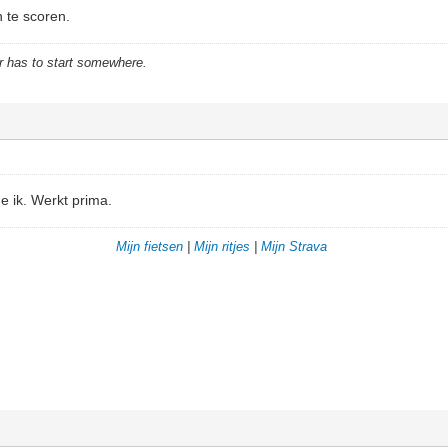
n te scoren.
r has to start somewhere.
e ik. Werkt prima.
Mijn fietsen
|
Mijn ritjes
|
Mijn Strava