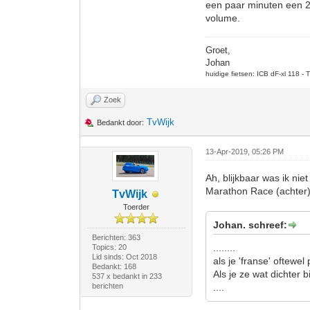
een paar minuten een 20
volume.
Groet,
Johan
huidige fietsen: ICB dF-xl 118 -
Zoek
TvWijk
Bedankt door:
13-Apr-2019, 05:26 PM
Ah, blijkbaar was ik ni
Marathon Race (achter)
TvWijk
Toerder
Johan. schreef:
Berichten: 363
........
Topics: 20
Lid sinds: Oct 2018
als je 'franse' oftewe
Bedankt: 168
Als je ze wat dichter 
537 x bedankt in 233
berichten
....