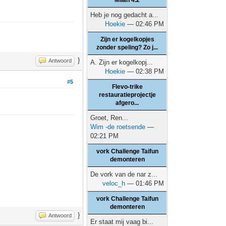
Milan 4.2
Heb je nog gedacht a...
Hoekie
— 02:46 PM
Zijn er kogelkopjes
zonder speling? Zo j...
}
Antwoord
A. Zijn er kogelkopj...
Hoekie
— 02:38 PM
#5
Flevo-trike
restauratieprojectje
afgero...
Groet, Ren...
Wim -de roetsende
—
02:21 PM
vork Challenge Taifun
demonteren
De vork van de nar z...
veloc_h
— 01:46 PM
vork Challenge Taifun
demonteren
}
Antwoord
Er staat mij vaag bi...