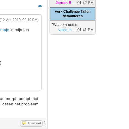
Jeroen S
— 01:42 PM
#6
vork Challenge Taifun
demonteren
(12-Apr-2019, 09:19 PM)
"Waarom niet e...
ompje
in mijn tas
veloc_h
— 01:41 PM
)
 road morph pompt met
n lossen het probleem
}
Antwoord