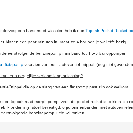
k onderweg een band moet wisselen heb ik een
Topeak Pocket Rocket p
er binnen een paar minuten in, maar tot 4 bar ben je wel effe bezig.
 bij de eerstvolgende benzinepomp mijn band tot 4,5-5 bar oppompen.
en fietspomp
voorzien van een "autoventiel"-nippel. (nog niet gevonden
 met een dergelijke verloopslang
oplossing?
entiel"nippel die op de slang van een fietspomp past zijn ook welkom.
 je een topeak road morph pomp, want de pocket rocket is te klein. de
eb ik onder mijn stoel bevestigd. o ja, binnenbanden met autoventiele
de eerstvolgende benzinepomp lucht wil tanken.