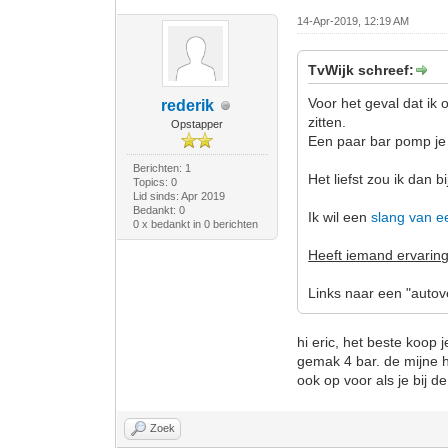
14-Apr-2019, 12:19 AM
TvWijk schreef:
Voor het geval dat i
rederik
zitten.
Opstapper
Een paar bar pomp je 
Berichten: 1
Het liefst zou ik dan
Topics: 0
Lid sinds: Apr 2019
Bedankt: 0
Ik wil een
slang van e
0 x bedankt in 0 berichten
Heeft iemand ervaring
Links naar een "autov
hi eric, het beste koop
gemak 4 bar. de mijne h
ook op voor als je bij 
Zoek