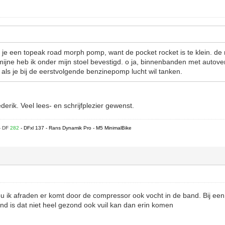
op je een topeak road morph pomp, want de pocket rocket is te klein. d
ijne heb ik onder mijn stoel bevestigd. o ja, binnenbanden met autoven
als je bij de eerstvolgende benzinepomp lucht wil tanken.
erik. Veel lees- en schrijfplezier gewenst.
- DF
282
- DFxl 137 - Rans Dynamik Pro - M5 MinimalBike
 ik afraden er komt door de compressor ook vocht in de band. Bij een
and is dat niet heel gezond ook vuil kan dan erin komen