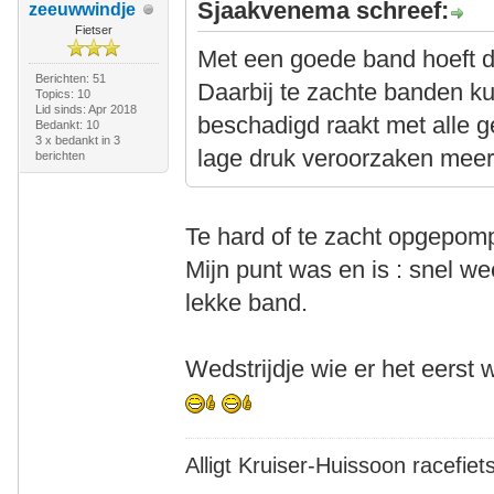
Sjaakvenema schreef:
zeeuwwindje
Fietser
Met een goede band hoeft dit 
Berichten: 51
Daarbij te zachte banden k
Topics: 10
Lid sinds: Apr 2018
beschadigd raakt met alle 
Bedankt: 10
3 x bedankt in 3
lage druk veroorzaken meer s
berichten
Te hard of te zacht opgepomp
Mijn punt was en is : snel w
lekke band.
Wedstrijdje wie er het eers
Alligt Kruiser-Huissoon racefiet