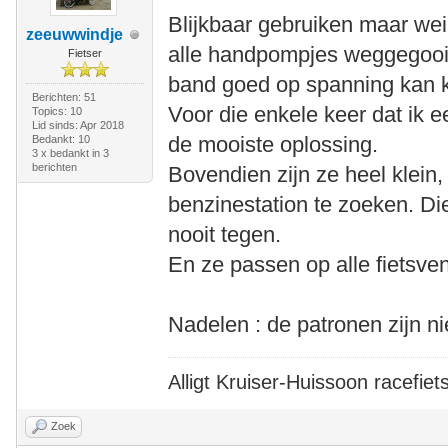
Blijkbaar gebruiken maar we
zeeuwwindje
alle handpompjes weggegooid
Fietser
band goed op spanning kan k
Berichten: 51
Voor die enkele keer dat ik ee
Topics: 10
Lid sinds: Apr 2018
de mooiste oplossing.
Bedankt: 10
3 x bedankt in 3
berichten
Bovendien zijn ze heel klein,
benzinestation te zoeken. Di
nooit tegen.
En ze passen op alle fietsven
Nadelen : de patronen zijn n
Alligt Kruiser-Huissoon racefiet
Zoek