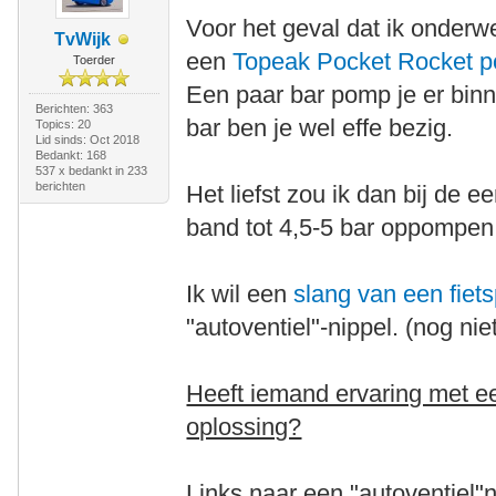
Voor het geval dat ik onder
TvWijk
een
Topeak Pocket Rocket 
Toerder
Een paar bar pomp je er binn
Berichten: 363
bar ben je wel effe bezig.
Topics: 20
Lid sinds: Oct 2018
Bedankt: 168
537 x bedankt in 233
berichten
Het liefst zou ik dan bij de
band tot 4,5-5 bar oppompen
Ik wil een
slang van een fie
"autoventiel"-nippel. (nog ni
Heeft iemand ervaring met ee
oplossing?
Links naar een "autoventiel"