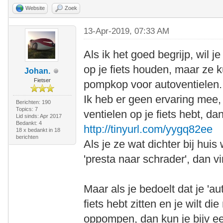
Website
Zoek
13-Apr-2019, 07:33 AM
Als ik het goed begrijp, wil 
op je fiets houden, maar z
Johan.
Fietser
pompkop voor autoventielen.
Ik heb er geen ervaring mee, 
Berichten: 190
Topics: 7
ventielen op je fiets hebt, d
Lid sinds: Apr 2017
Bedankt: 4
http://tinyurl.com/yygq82ee
18 x bedankt in 18
berichten
Als je ze wat dichter bij hui
'presta naar schrader', dan v
Maar als je bedoelt dat je 'au
fiets hebt zitten en je wilt 
oppompen, dan kun je bijv e