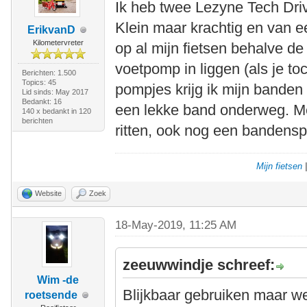
Ik heb twee Lezyne Tech Dri
Klein maar krachtig en van ee
ErikvanD
Kilometervreter
op al mijn fietsen behalve d
voetpomp in liggen (als je to
Berichten: 1.500
Topics: 45
pompjes krijg ik mijn banden
Lid sinds: May 2017
Bedankt: 16
een lekke band onderweg. Me
140 x bedankt in 120
berichten
ritten, ook nog een bandens
Mijn fietsen
Website
Zoek
18-May-2019, 11:25 AM
zeeuwwindje schreef:
Wim -de
Blijkbaar gebruiken maar w
roetsende