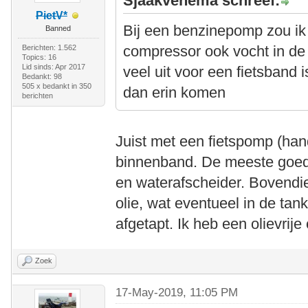
Sjaakvenema schreef:
PietV*
Bij een benzinepomp zou ik
Banned
compressor ook vocht in de 
Berichten: 1.562
Topics: 16
Lid sinds: Apr 2017
veel uit voor een fietsband 
Bedankt: 98
505 x bedankt in 350
dan erin komen
berichten
Juist met een fietspomp (ha
binnenband. De meeste goed
en waterafscheider. Bovendi
olie, wat eventueel in de t
afgetapt. Ik heb een olievri
Zoek
17-May-2019, 11:05 PM