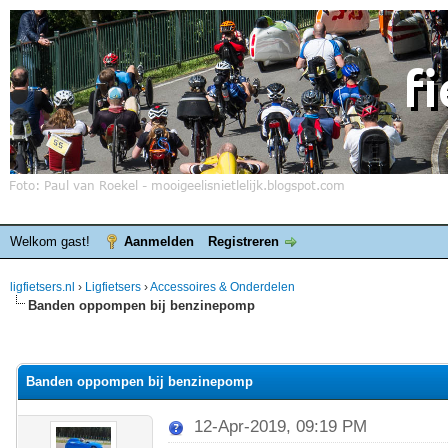
Welkom gast!
Aanmelden
Registreren
ligfietsers.nl
›
Ligfietsers
›
Accessoires & Onderdelen
Banden oppompen bij benzinepomp
elde waardering is 0
Banden oppompen bij benzinepomp
12-Apr-2019, 09:19 PM