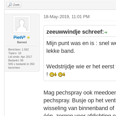
Zoek
18-May-2019, 11:01 PM
zeeuwwindje schreef:
PietV*
Mijn punt was en is : snel 
Banned
lekke band.
Berichten: 1.562
Topics: 16
Lid sinds: Apr 2017
Bedankt: 98
505 x bedankt in 350
Wedstrijdje wie er het ee
berichten
!
Mag pechspray ook meedoen m
pechspray. Busje op het vent
wisseling van binnenband of 
één, zorgen voor afdichting 