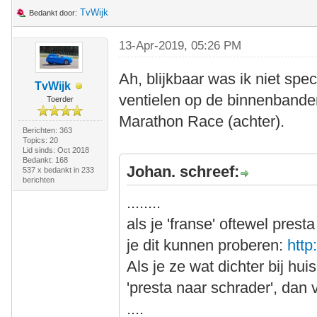
TvWijk
Bedankt door:
13-Apr-2019, 05:26 PM
Ah, blijkbaar was ik niet spec
TvWijk
ventielen op de binnenbanden
Toerder
Marathon Race (achter).
Berichten: 363
Topics: 20
Lid sinds: Oct 2018
Bedankt: 168
Johan. schreef:
537 x bedankt in 233
berichten
........
als je 'franse' oftewel prest
je dit kunnen proberen:
http
Als je ze wat dichter bij hu
'presta naar schrader', dan 
....