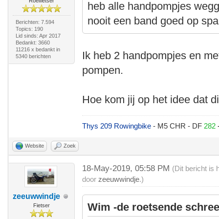
Roeifietser
heb alle handpompjes wegg
nooit een band goed op spa
Berichten: 7.594
Topics: 190
Lid sinds: Apr 2017
Bedankt: 3660
11216 x bedankt in
Ik heb 2 handpompjes en met
5340 berichten
pompen.
Hoe kom jij op het idee dat d
Thys 209 Rowingbike
- M5 CHR - DF
282
Website
Zoek
18-May-2019, 05:58 PM
(Dit bericht i
door
zeeuwwindje
.)
zeeuwwindje
Wim -de roetsende schree
Fietser