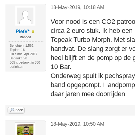
18-May-2019, 10:18 AM
Voor nood is een CO2 patroon
circa 2 euro stuk. Ik heb een
PietV*
Banned
Topeak Turbo Morph. Met sl
Berichten: 1.562
handvat. De slang zorgt er vo
Topics: 16
Lid sinds: Apr 2017
heel blijft en de pomp op de 
Bedankt: 98
505 x bedankt in 350
10 Bar.
berichten
Onderweg spuit ik pechspray
band opgepompt. Handpompje 
daar jaren mee doorrijden.
Zoek
18-May-2019, 10:50 AM