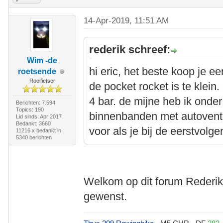
14-Apr-2019, 11:51 AM
rederik schreef:
Wim -de
hi eric, het beste koop je 
roetsende
Roeifietser
de pocket rocket is te kle
4 bar. de mijne heb ik onder 
Berichten: 7.594
Topics: 190
binnenbanden met autoventi
Lid sinds: Apr 2017
Bedankt: 3660
voor als je bij de eerstvol
11216 x bedankt in
5340 berichten
Welkom op dit forum Rederik. 
gewenst.