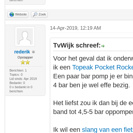
berichten
Website
Zoek
14-Apr-2019, 12:19 AM
TvWijk schreef:
rederik
Voor het geval dat ik onde
Opstapper
ik een
Topeak Pocket Rock
Berichten: 1
Een paar bar pomp je er bin
Topics: 0
Lid sinds: Apr 2019
Bedankt: 0
4 bar ben je wel effe bezig.
0 x bedankt in 0
berichten
Het liefst zou ik dan bij d
band tot 4,5-5 bar oppompe
Ik wil een
slang van een fi