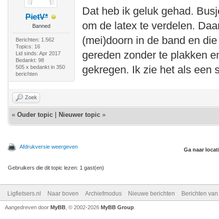
Dat heb ik geluk gehad. Busj
PietV*
om de latex te verdelen. Daar
Banned
(mei)doorn in de band en die i
Berichten: 1.562
Topics: 16
gereden zonder te plakken e
Lid sinds: Apr 2017
Bedankt: 98
gekregen. Ik zie het als een
505 x bedankt in 350
berichten
Zoek
«
Ouder topic
|
Nieuwer topic
»
Afdrukversie weergeven
Ga naar locat
Gebruikers die dit topic lezen: 1 gast(en)
Ligfietsers.nl
Naar boven
Archiefmodus
Nieuwe berichten
Berichten va
Aangedreven door
MyBB
, © 2002-2026
MyBB Group
.