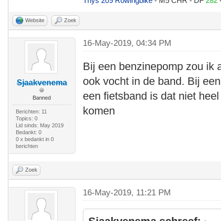
Thys 209 Rowingbike
- M5 CHR - DF
282
Website
Zoek
16-May-2019, 04:34 PM
Bij een benzinepomp zou ik 
ook vocht in de band. Bij een
Sjaakvenema
een fietsband is dat niet hee
Banned
komen
Berichten: 11
Topics: 0
Lid sinds: May 2019
Bedankt: 0
0 x bedankt in 0
berichten
Zoek
16-May-2019, 11:21 PM