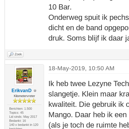
10 Bar.
Onderweg spuit ik pechs
dicht en de band opgep
druk. Soms blijf ik daar 
Zoek
18-May-2019, 10:50 AM
Ik heb twee Lezyne Tec
ErikvanD
slangetje. Klein maar kr
Kilometervreter
kwaliteit. Die gebruik ik
Berichten: 1.500
Mango. Daar heb ik een 
Topics: 45
Lid sinds: May 2017
Bedankt: 16
(als je toch de ruimte h
140 x bedankt in 120
berichten