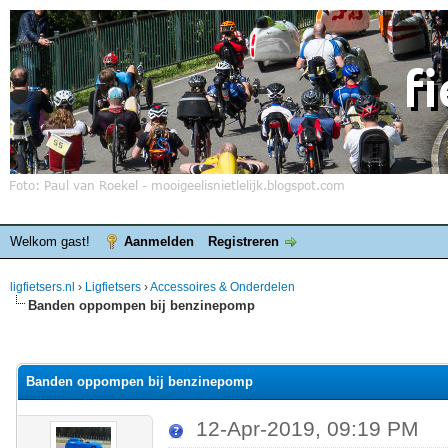
Welkom gast!
Aanmelden
Registreren
ligfietsers.nl
›
Ligfietsers
›
Accessoires & Onderdelen
Banden oppompen bij benzinepomp
elde waardering is 0
Banden oppompen bij benzinepomp
12-Apr-2019, 09:19 PM