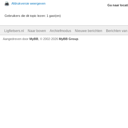
Afdrukversie weergeven
Ga naar locat
Gebruikers die dit topic lezen: 1 gast(en)
Ligfietsers.nl
Naar boven
Archiefmodus
Nieuwe berichten
Berichten va
Aangedreven door
MyBB
, © 2002-2026
MyBB Group
.