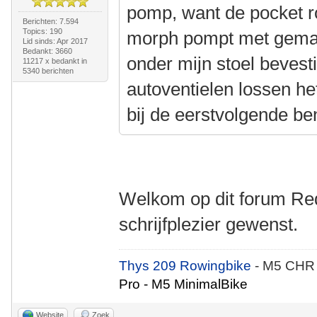
pomp, want de pocket ro
Berichten: 7.594
Topics: 190
morph pompt met gemak 
Lid sinds: Apr 2017
Bedankt: 3660
onder mijn stoel bevest
11217 x bedankt in
5340 berichten
autoventielen lossen he
bij de eerstvolgende be
Welkom op dit forum Red
schrijfplezier gewenst.
Thys 209 Rowingbike
- M5 CHR
Pro - M5 MinimalBike
Website
Zoek