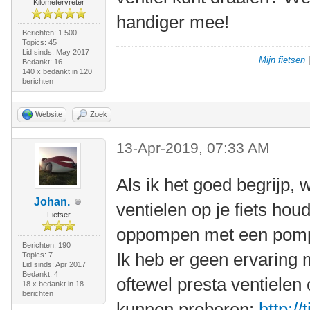
Kilometervreter
handiger mee!
Berichten: 1.500
Topics: 45
Lid sinds: May 2017
Mijn fietsen
Bedankt: 16
140 x bedankt in 120
berichten
Website
Zoek
13-Apr-2019, 07:33 AM
Als ik het goed begrijp, 
Johan.
ventielen op je fiets ho
Fietser
oppompen met een pompk
Berichten: 190
Ik heb er geen ervaring m
Topics: 7
Lid sinds: Apr 2017
Bedankt: 4
oftewel presta ventielen o
18 x bedankt in 18
berichten
kunnen proberen:
http:/