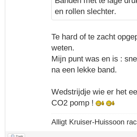
Banden met te lage dru
en rollen slechter.
Te hard of te zacht opge
weten.
Mijn punt was en is : sn
na een lekke band.
Wedstrijdje wie er het 
CO2 pomp !
Alligt Kruiser-Huissoon rac
Zoek