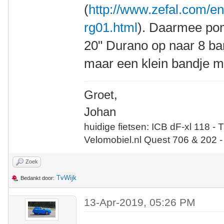
(
http://www.zefal.com/en
rg01.html
). Daarmee pom
20" Durano op naar 8 bar
maar een klein bandje m
Groet,
Johan
huidige fietsen: ICB dF-xl 118 - 
Velomobiel.nl Quest 706 & 202 -
Zoek
TvWijk
Bedankt door:
13-Apr-2019, 05:26 PM