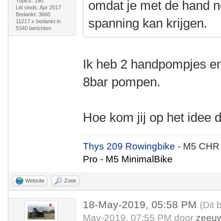
Topics: 190
omdat je met de hand n
Lid sinds: Apr 2017
Bedankt: 3660
spanning kan krijgen.
11217 x bedankt in
5340 berichten
Ik heb 2 handpompjes en
8bar pompen.
Hoe kom jij op het idee 
Thys 209 Rowingbike
- M5 CHR
Pro - M5 MinimalBike
Website
Zoek
18-May-2019, 05:58 PM
(Dit 
May-2019, 07:55 PM door
zeeu