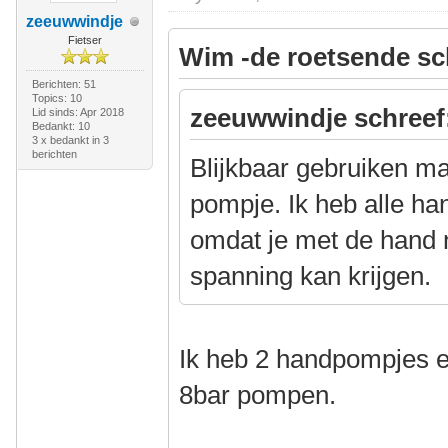
zeeuwwindje
Fietser
Wim -de roetsende sc
Berichten: 51
Topics: 10
zeeuwwindje schreef
Lid sinds: Apr 2018
Bedankt: 10
3 x bedankt in 3
berichten
Blijkbaar gebruiken m
pompje. Ik heb alle h
omdat je met de hand 
spanning kan krijgen.
Ik heb 2 handpompjes e
8bar pompen.