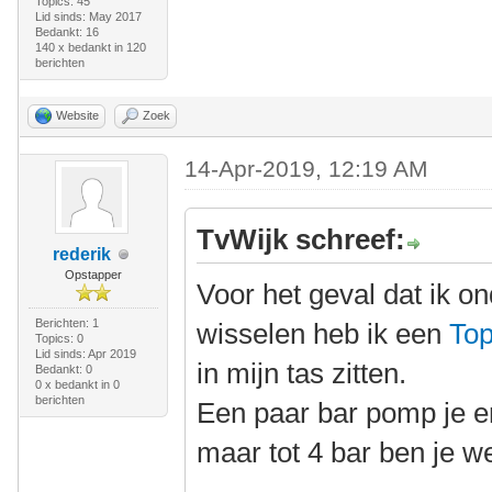
Topics: 45
Lid sinds: May 2017
Bedankt: 16
140 x bedankt in 120
berichten
Website
Zoek
14-Apr-2019, 12:19 AM
TvWijk schreef:
rederik
Opstapper
Voor het geval dat ik 
Berichten: 1
wisselen heb ik een
Top
Topics: 0
Lid sinds: Apr 2019
in mijn tas zitten.
Bedankt: 0
0 x bedankt in 0
berichten
Een paar bar pomp je e
maar tot 4 bar ben je we