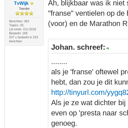
Ah, blijkbaar was ik niet
TvWijk
Toerder
"franse" ventielen op de
(voor) en de Marathon R
Berichten: 363
Topics: 20
Lid sinds: Oct 2018
Bedankt: 168
537 x bedankt in 233
berichten
Johan. schreef:
........
als je 'franse' oftewel p
hebt, dan zou je dit ku
http://tinyurl.com/yygq
Als je ze wat dichter bi
even op 'presta naar sch
genoeg.