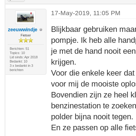
17-May-2019, 11:05 PM
Blijkbaar gebruiken maa
zeeuwwindje
Fietser
pompje. Ik heb alle ha
je met de hand nooit ee
Berichten: 51
Topics: 10
Lid sinds: Apr 2018
krijgen.
Bedankt: 10
3 x bedankt in 3
berichten
Voor die enkele keer dat i
voor mij de mooiste oplo
Bovendien zijn ze heel kl
benzinestation te zoeken
polder bijna nooit tegen.
En ze passen op alle fie