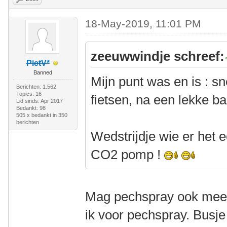
18-May-2019, 11:01 PM
zeeuwwindje schreef:
PietV*
Banned
Mijn punt was en is : s
Berichten: 1.562
Topics: 16
fietsen, na een lekke b
Lid sinds: Apr 2017
Bedankt: 98
505 x bedankt in 350
berichten
Wedstrijdje wie er het
CO2 pomp !
Mag pechspray ook meed
ik voor pechspray. Busje