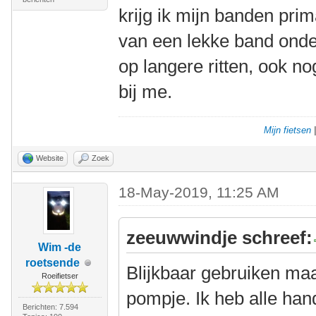
krijg ik mijn banden pri
van een lekke band onde
op langere ritten, ook 
bij me.
Mijn fietsen
Website
Zoek
18-May-2019, 11:25 AM
zeeuwwindje schreef:
Wim -de
roetsende
Blijkbaar gebruiken ma
Roeifietser
pompje. Ik heb alle h
Berichten: 7.594