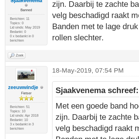
Sjaakvenema
zijn. Daarbij te zachte 
Banned
velg beschadigd raakt me
Berichten: 11
Topics: 0
Banden met te lage druk
Lid sinds: May 2019
Bedankt: 0
rollen slechter.
0 x bedankt in 0
berichten
Zoek
18-May-2019, 07:54 PM
zeeuwwindje
Sjaakvenema schreef:
Fietser
Met een goede band hoeft
Berichten: 51
Topics: 10
zijn. Daarbij te zachte
Lid sinds: Apr 2018
Bedankt: 10
3 x bedankt in 3
velg beschadigd raakt m
berichten