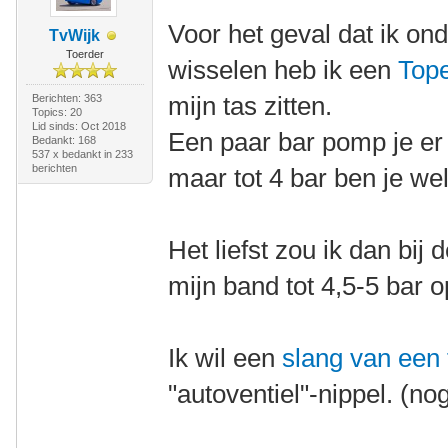
Voor het geval dat ik o
TvWijk
Toerder
wisselen heb ik een
Top
mijn tas zitten.
Berichten: 363
Topics: 20
Lid sinds: Oct 2018
Een paar bar pomp je er
Bedankt: 168
537 x bedankt in 233
berichten
maar tot 4 bar ben je wel
Het liefst zou ik dan bi
mijn band tot 4,5-5 bar
Ik wil een
slang van een
"autoventiel"-nippel. (no