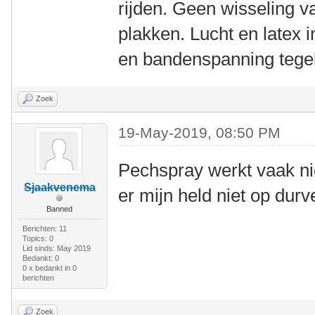
rijden. Geen wisseling 
plakken. Lucht en latex i
en bandenspanning tegel
Zoek
19-May-2019, 08:50 PM
Pechspray werkt vaak nie
Sjaakvenema
er mijn held niet op durv
Banned
Berichten: 11
Topics: 0
Lid sinds: May 2019
Bedankt: 0
0 x bedankt in 0
berichten
Zoek