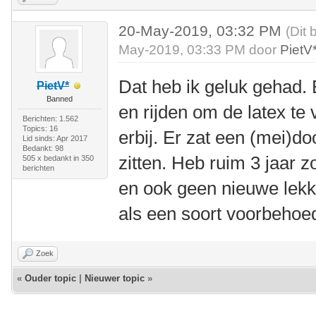
20-May-2019, 03:32 PM
(Dit 
May-2019, 03:33 PM door
PietV
Dat heb ik geluk gehad. 
PietV*
Banned
en rijden om de latex te
Berichten: 1.562
Topics: 16
erbij. Er zat een (mei)do
Lid sinds: Apr 2017
Bedankt: 98
zitten. Heb ruim 3 jaar 
505 x bedankt in 350
berichten
en ook geen nieuwe lekke
als een soort voorbehoe
Zoek
«
Ouder topic
|
Nieuwer topic
»