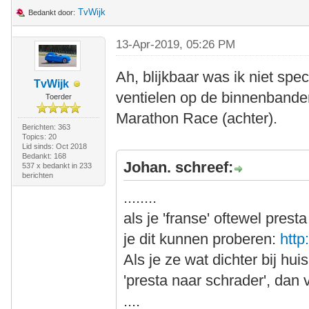
TvWijk
Bedankt door:
13-Apr-2019, 05:26 PM
Ah, blijkbaar was ik niet spec
TvWijk
ventielen op de binnenbanden
Toerder
Marathon Race (achter).
Berichten: 363
Topics: 20
Lid sinds: Oct 2018
Bedankt: 168
Johan. schreef:
537 x bedankt in 233
berichten
........
als je 'franse' oftewel prest
je dit kunnen proberen:
http
Als je ze wat dichter bij hu
'presta naar schrader', dan 
....