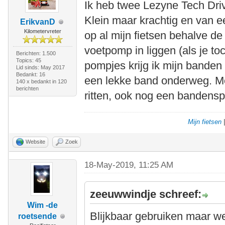
Ik heb twee Lezyne Tech Dri
Klein maar krachtig en van ee
ErikvanD
Kilometervreter
op al mijn fietsen behalve d
voetpomp in liggen (als je to
Berichten: 1.500
Topics: 45
pompjes krijg ik mijn banden
Lid sinds: May 2017
Bedankt: 16
een lekke band onderweg. Me
140 x bedankt in 120
berichten
ritten, ook nog een bandens
Mijn fietsen
Website
Zoek
18-May-2019, 11:25 AM
zeeuwwindje schreef:
Wim -de
Blijkbaar gebruiken maar w
roetsende