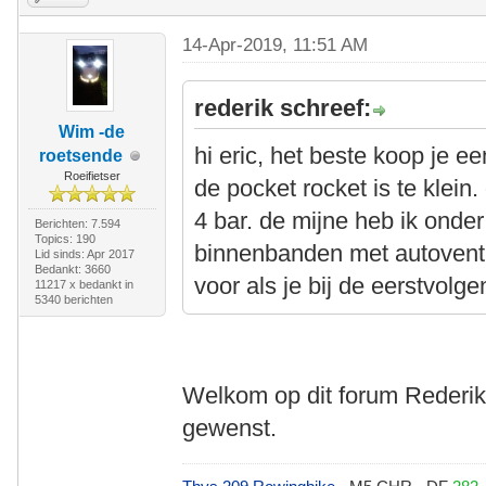
14-Apr-2019, 11:51 AM
rederik schreef:
Wim -de
hi eric, het beste koop je 
roetsende
Roeifietser
de pocket rocket is te kle
4 bar. de mijne heb ik onder 
Berichten: 7.594
Topics: 190
binnenbanden met autoventi
Lid sinds: Apr 2017
Bedankt: 3660
voor als je bij de eerstvol
11217 x bedankt in
5340 berichten
Welkom op dit forum Rederik. 
gewenst.