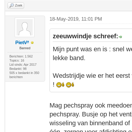
Zoek
18-May-2019, 11:01 PM
zeeuwwindje schreef:
PietV*
Mijn punt was en is : snel 
Banned
lekke band.
Berichten: 1.562
Topics: 16
Lid sinds: Apr 2017
Bedankt: 98
505 x bedankt in 350
Wedstrijdje wie er het ee
berichten
!
Mag pechspray ook meedoen m
pechspray. Busje op het vent
wisseling van binnenband of 
één, zorgen voor afdichting 