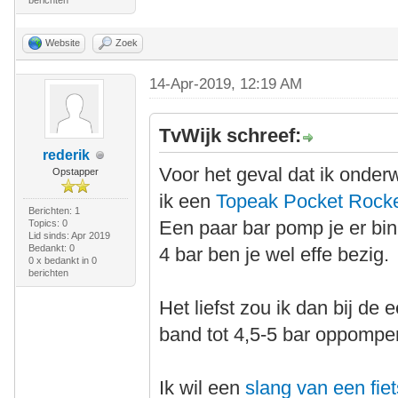
berichten
Website
Zoek
14-Apr-2019, 12:19 AM
TvWijk schreef:
rederik
Voor het geval dat ik onde
Opstapper
ik een
Topeak Pocket Rock
Berichten: 1
Een paar bar pomp je er bin
Topics: 0
Lid sinds: Apr 2019
Bedankt: 0
4 bar ben je wel effe bezig.
0 x bedankt in 0
berichten
Het liefst zou ik dan bij d
band tot 4,5-5 bar oppompe
Ik wil een
slang van een fi