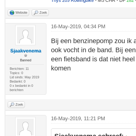
Thys 209 Rowingbike
- M5 CHR - DF
282
Website
Zoek
16-May-2019, 04:34 PM
Bij een benzinepomp zou ik 
ook vocht in de band. Bij een
Sjaakvenema
een fietsband is dat niet hee
Banned
komen
Berichten: 11
Topics: 0
Lid sinds: May 2019
Bedankt: 0
0 x bedankt in 0
berichten
Zoek
16-May-2019, 11:21 PM