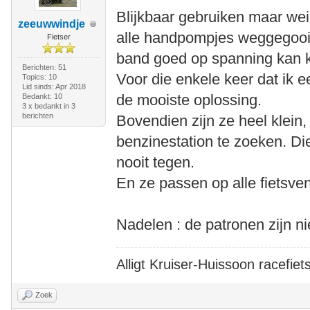
Blijkbaar gebruiken maar we
zeeuwwindje
alle handpompjes weggegooid
Fietser
band goed op spanning kan k
Berichten: 51
Voor die enkele keer dat ik ee
Topics: 10
Lid sinds: Apr 2018
de mooiste oplossing.
Bedankt: 10
3 x bedankt in 3
berichten
Bovendien zijn ze heel klein,
benzinestation te zoeken. Di
nooit tegen.
En ze passen op alle fietsven
Nadelen : de patronen zijn n
Alligt Kruiser-Huissoon racefiet
Zoek