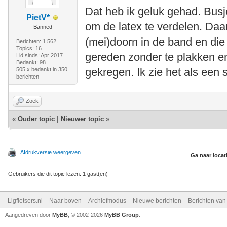
Dat heb ik geluk gehad. Busj
PietV*
om de latex te verdelen. Daar
Banned
(mei)doorn in de band en die i
Berichten: 1.562
Topics: 16
gereden zonder te plakken e
Lid sinds: Apr 2017
Bedankt: 98
gekregen. Ik zie het als een
505 x bedankt in 350
berichten
Zoek
«
Ouder topic
|
Nieuwer topic
»
Afdrukversie weergeven
Ga naar locat
Gebruikers die dit topic lezen: 1 gast(en)
Ligfietsers.nl
Naar boven
Archiefmodus
Nieuwe berichten
Berichten va
Aangedreven door
MyBB
, © 2002-2026
MyBB Group
.