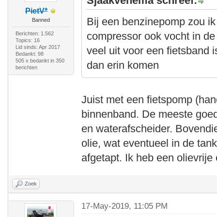
Sjaakvenema schreef:
PietV*
Bij een benzinepomp zou ik
Banned
compressor ook vocht in de 
Berichten: 1.562
Topics: 16
Lid sinds: Apr 2017
veel uit voor een fietsband 
Bedankt: 98
505 x bedankt in 350
dan erin komen
berichten
Juist met een fietspomp (ha
binnenband. De meeste goed
en waterafscheider. Bovendi
olie, wat eventueel in de t
afgetapt. Ik heb een olievri
Zoek
17-May-2019, 11:05 PM