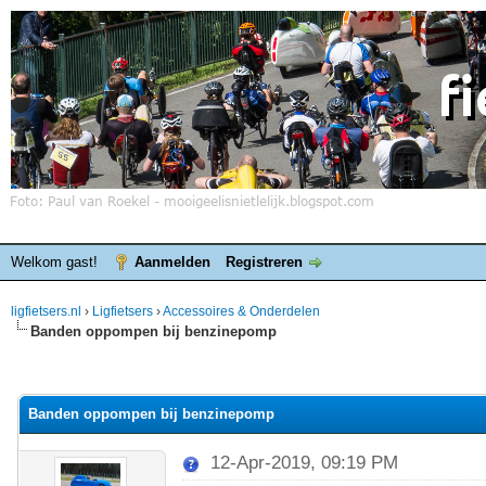
Welkom gast!
Aanmelden
Registreren
ligfietsers.nl
›
Ligfietsers
›
Accessoires & Onderdelen
Banden oppompen bij benzinepomp
elde waardering is 0
Banden oppompen bij benzinepomp
12-Apr-2019, 09:19 PM