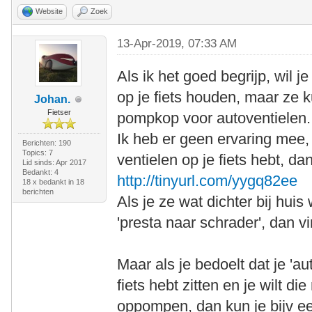
Website
Zoek
13-Apr-2019, 07:33 AM
Als ik het goed begrijp, wil 
op je fiets houden, maar z
Johan.
Fietser
pompkop voor autoventielen.
Ik heb er geen ervaring mee, 
Berichten: 190
Topics: 7
ventielen op je fiets hebt, d
Lid sinds: Apr 2017
Bedankt: 4
http://tinyurl.com/yygq82ee
18 x bedankt in 18
berichten
Als je ze wat dichter bij hui
'presta naar schrader', dan v
Maar als je bedoelt dat je 'au
fiets hebt zitten en je wilt 
oppompen, dan kun je bijv e