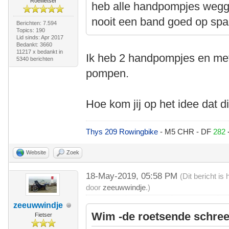
Roeifietser
heb alle handpompjes wegg
nooit een band goed op spa
Berichten: 7.594
Topics: 190
Lid sinds: Apr 2017
Bedankt: 3660
11217 x bedankt in
Ik heb 2 handpompjes en met
5340 berichten
pompen.
Hoe kom jij op het idee dat d
Thys 209 Rowingbike
- M5 CHR - DF
282
Website
Zoek
18-May-2019, 05:58 PM
(Dit bericht i
door
zeeuwwindje
.)
zeeuwwindje
Wim -de roetsende schree
Fietser