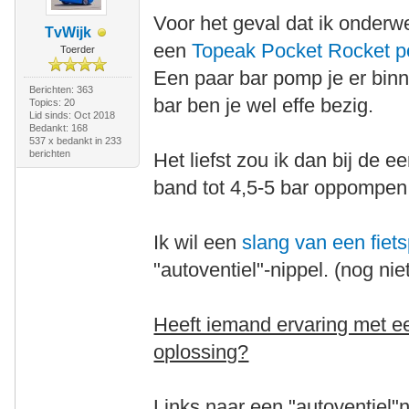
Voor het geval dat ik onder
TvWijk
een
Topeak Pocket Rocket 
Toerder
Een paar bar pomp je er binn
Berichten: 363
bar ben je wel effe bezig.
Topics: 20
Lid sinds: Oct 2018
Bedankt: 168
537 x bedankt in 233
berichten
Het liefst zou ik dan bij de
band tot 4,5-5 bar oppompen
Ik wil een
slang van een fie
"autoventiel"-nippel. (nog ni
Heeft iemand ervaring met ee
oplossing?
Links naar een "autoventiel"