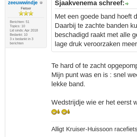
Sjaakvenema schreef:
zeeuwwindje
Fietser
Met een goede band hoeft dit 
Berichten: 51
Daarbij te zachte banden k
Topics: 10
Lid sinds: Apr 2018
beschadigd raakt met alle 
Bedankt: 10
3 x bedankt in 3
lage druk veroorzaken meer s
berichten
Te hard of te zacht opgepomp
Mijn punt was en is : snel w
lekke band.
Wedstrijdje wie er het eers
Alligt Kruiser-Huissoon racefiet