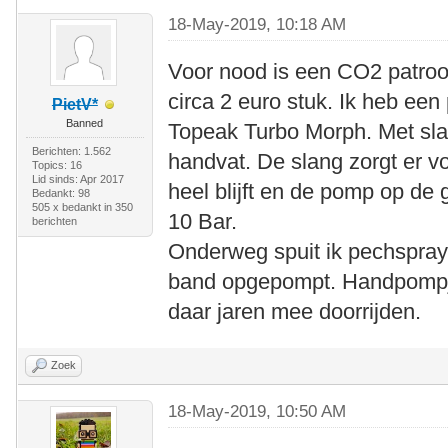
18-May-2019, 10:18 AM
Voor nood is een CO2 patroon
circa 2 euro stuk. Ik heb een
PietV*
Banned
Topeak Turbo Morph. Met sl
Berichten: 1.562
handvat. De slang zorgt er vo
Topics: 16
Lid sinds: Apr 2017
heel blijft en de pomp op de 
Bedankt: 98
505 x bedankt in 350
10 Bar.
berichten
Onderweg spuit ik pechspray
band opgepompt. Handpompje 
daar jaren mee doorrijden.
Zoek
18-May-2019, 10:50 AM