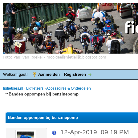
Welkom gast!
Aanmelden
Registreren
ligfietsers.nl
›
Ligfietsers
›
Accessoires & Onderdelen
Banden oppompen bij benzinepomp
elde waardering is 0
Banden oppompen bij benzinepomp
12-Apr-2019, 09:19 PM