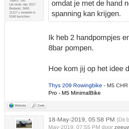
Topics: 190
omdat je met de hand n
Lid sinds: Apr 2017
Bedankt: 3660
spanning kan krijgen.
11217 x bedankt in
5340 berichten
Ik heb 2 handpompjes en
8bar pompen.
Hoe kom jij op het idee 
Thys 209 Rowingbike
- M5 CHR
Pro - M5 MinimalBike
Website
Zoek
18-May-2019, 05:58 PM
(Dit 
May-2019, 07:55 PM door
zeeu