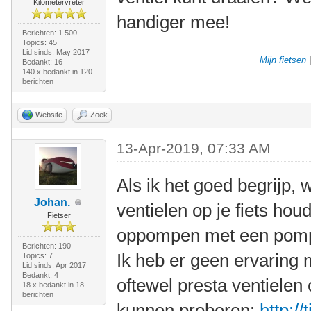
Kilometervreter
handiger mee!
Berichten: 1.500
Topics: 45
Lid sinds: May 2017
Mijn fietsen
Bedankt: 16
140 x bedankt in 120
berichten
Website
Zoek
13-Apr-2019, 07:33 AM
Als ik het goed begrijp, 
Johan.
ventielen op je fiets ho
Fietser
oppompen met een pompk
Berichten: 190
Ik heb er geen ervaring m
Topics: 7
Lid sinds: Apr 2017
Bedankt: 4
oftewel presta ventielen o
18 x bedankt in 18
berichten
kunnen proberen:
http:/