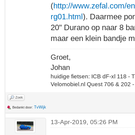
(
http://www.zefal.com/en
rg01.html
). Daarmee pom
20" Durano op naar 8 bar
maar een klein bandje m
Groet,
Johan
huidige fietsen: ICB dF-xl 118 - 
Velomobiel.nl Quest 706 & 202 -
Zoek
TvWijk
Bedankt door:
13-Apr-2019, 05:26 PM