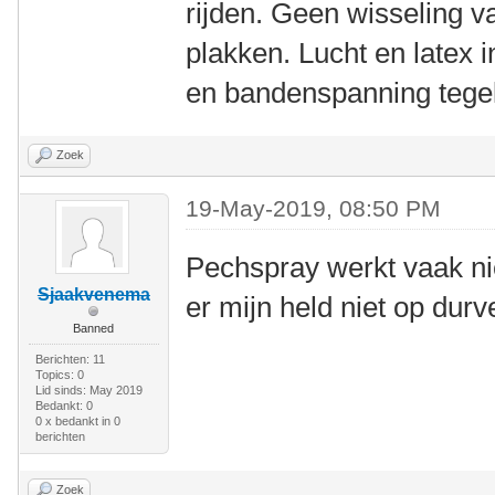
rijden. Geen wisseling 
plakken. Lucht en latex i
en bandenspanning tegel
Zoek
19-May-2019, 08:50 PM
Pechspray werkt vaak nie
Sjaakvenema
er mijn held niet op durv
Banned
Berichten: 11
Topics: 0
Lid sinds: May 2019
Bedankt: 0
0 x bedankt in 0
berichten
Zoek