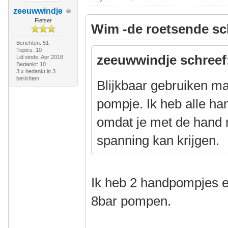
zeeuwwindje
Fietser
Wim -de roetsende sc
Berichten: 51
Topics: 10
zeeuwwindje schreef
Lid sinds: Apr 2018
Bedankt: 10
3 x bedankt in 3
berichten
Blijkbaar gebruiken m
pompje. Ik heb alle h
omdat je met de hand 
spanning kan krijgen.
Ik heb 2 handpompjes e
8bar pompen.