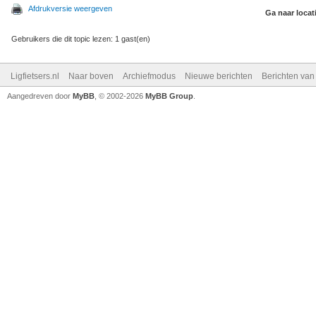
Afdrukversie weergeven
Ga naar locat
Gebruikers die dit topic lezen: 1 gast(en)
Ligfietsers.nl
Naar boven
Archiefmodus
Nieuwe berichten
Berichten va
Aangedreven door
MyBB
, © 2002-2026
MyBB Group
.