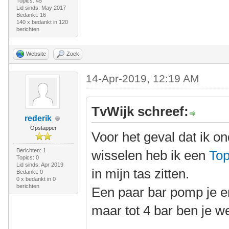
Topics: 45
Lid sinds: May 2017
Bedankt: 16
140 x bedankt in 120
berichten
Website
Zoek
14-Apr-2019, 12:19 AM
TvWijk schreef:
rederik
Opstapper
Voor het geval dat ik 
Berichten: 1
wisselen heb ik een
Top
Topics: 0
Lid sinds: Apr 2019
in mijn tas zitten.
Bedankt: 0
0 x bedankt in 0
berichten
Een paar bar pomp je e
maar tot 4 bar ben je we