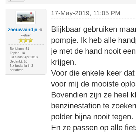
17-May-2019, 11:05 PM
Blijkbaar gebruiken maa
zeeuwwindje
Fietser
pompje. Ik heb alle ha
je met de hand nooit ee
Berichten: 51
Topics: 10
Lid sinds: Apr 2018
krijgen.
Bedankt: 10
3 x bedankt in 3
berichten
Voor die enkele keer dat i
voor mij de mooiste oplo
Bovendien zijn ze heel kl
benzinestation te zoeken
polder bijna nooit tegen.
En ze passen op alle fie