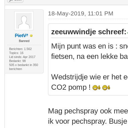
18-May-2019, 11:01 PM
zeeuwwindje schreef:
PietV*
Banned
Mijn punt was en is : s
Berichten: 1.562
Topics: 16
fietsen, na een lekke b
Lid sinds: Apr 2017
Bedankt: 98
505 x bedankt in 350
berichten
Wedstrijdje wie er het
CO2 pomp !
Mag pechspray ook meed
ik voor pechspray. Busje