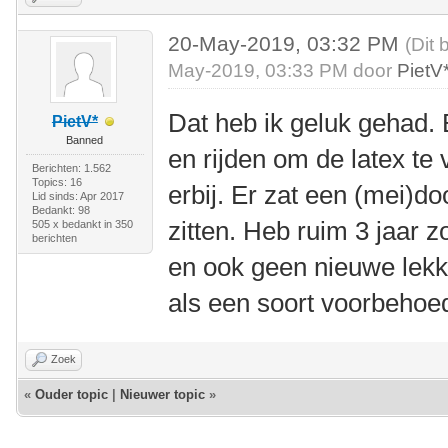
20-May-2019, 03:32 PM
(Dit 
May-2019, 03:33 PM door
PietV
Dat heb ik geluk gehad. 
PietV*
Banned
en rijden om de latex te
Berichten: 1.562
Topics: 16
erbij. Er zat een (mei)do
Lid sinds: Apr 2017
Bedankt: 98
zitten. Heb ruim 3 jaar 
505 x bedankt in 350
berichten
en ook geen nieuwe lekke
als een soort voorbehoe
Zoek
«
Ouder topic
|
Nieuwer topic
»