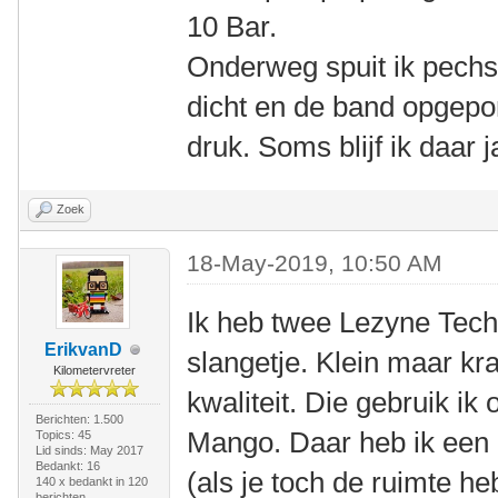
10 Bar.
Onderweg spuit ik pechs
dicht en de band opgep
druk. Soms blijf ik daar 
Zoek
18-May-2019, 10:50 AM
Ik heb twee Lezyne Tec
ErikvanD
slangetje. Klein maar kr
Kilometervreter
kwaliteit. Die gebruik ik
Berichten: 1.500
Mango. Daar heb ik een 
Topics: 45
Lid sinds: May 2017
Bedankt: 16
(als je toch de ruimte h
140 x bedankt in 120
berichten