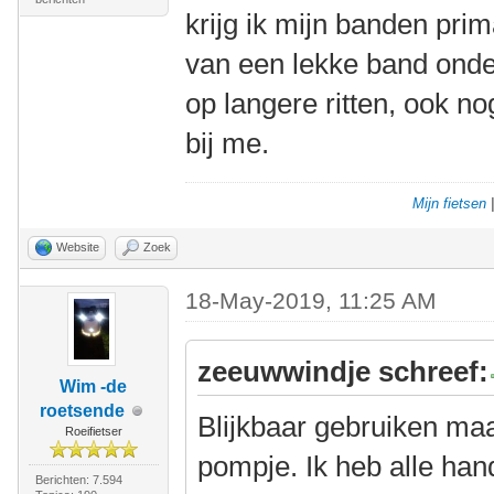
krijg ik mijn banden pri
van een lekke band onde
op langere ritten, ook 
bij me.
Mijn fietsen
Website
Zoek
18-May-2019, 11:25 AM
zeeuwwindje schreef:
Wim -de
roetsende
Blijkbaar gebruiken ma
Roeifietser
pompje. Ik heb alle h
Berichten: 7.594