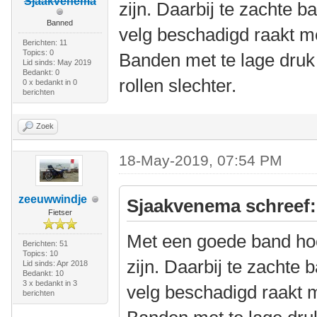
Sjaakvenema
zijn. Daarbij te zachte 
Banned
velg beschadigd raakt me
Berichten: 11
Topics: 0
Banden met te lage druk
Lid sinds: May 2019
Bedankt: 0
rollen slechter.
0 x bedankt in 0
berichten
Zoek
18-May-2019, 07:54 PM
zeeuwwindje
Sjaakvenema schreef:
Fietser
Met een goede band hoeft
Berichten: 51
Topics: 10
zijn. Daarbij te zachte
Lid sinds: Apr 2018
Bedankt: 10
3 x bedankt in 3
velg beschadigd raakt m
berichten