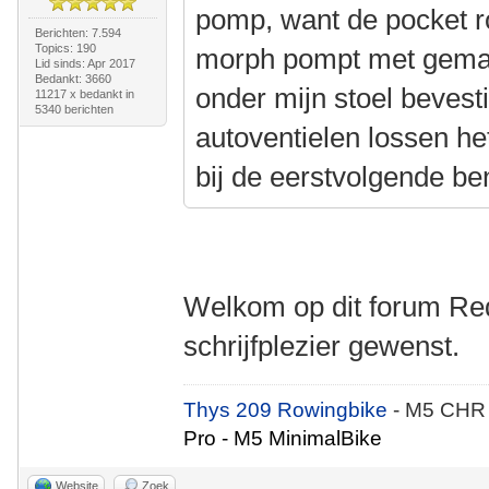
pomp, want de pocket ro
Berichten: 7.594
Topics: 190
morph pompt met gemak 
Lid sinds: Apr 2017
Bedankt: 3660
onder mijn stoel bevest
11217 x bedankt in
5340 berichten
autoventielen lossen he
bij de eerstvolgende be
Welkom op dit forum Red
schrijfplezier gewenst.
Thys 209 Rowingbike
- M5 CHR
Pro - M5 MinimalBike
Website
Zoek