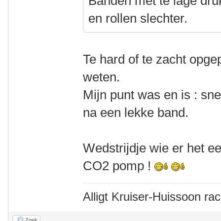
Banden met te lage dru
en rollen slechter.
Te hard of te zacht opge
weten.
Mijn punt was en is : sn
na een lekke band.
Wedstrijdje wie er het 
CO2 pomp !
Alligt Kruiser-Huissoon rac
Zoek