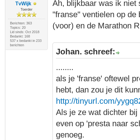
Ah, blijkbaar was ik niet
TvWijk
Toerder
"franse" ventielen op de
(voor) en de Marathon R
Berichten: 363
Topics: 20
Lid sinds: Oct 2018
Bedankt: 168
537 x bedankt in 233
berichten
Johan. schreef:
........
als je 'franse' oftewel p
hebt, dan zou je dit ku
http://tinyurl.com/yygq
Als je ze wat dichter bi
even op 'presta naar sch
genoeg.