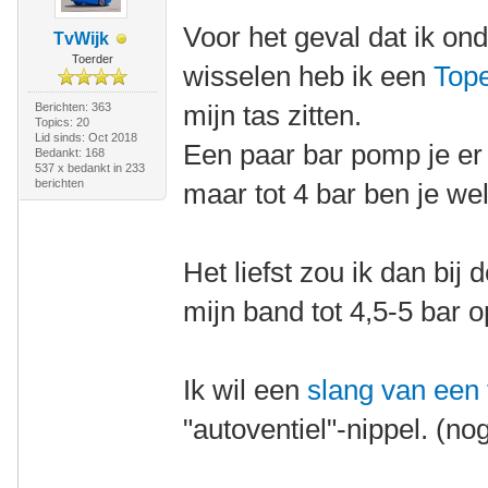
Voor het geval dat ik o
TvWijk
Toerder
wisselen heb ik een
Top
mijn tas zitten.
Berichten: 363
Topics: 20
Lid sinds: Oct 2018
Een paar bar pomp je er
Bedankt: 168
537 x bedankt in 233
berichten
maar tot 4 bar ben je wel
Het liefst zou ik dan bi
mijn band tot 4,5-5 bar
Ik wil een
slang van een
"autoventiel"-nippel. (no