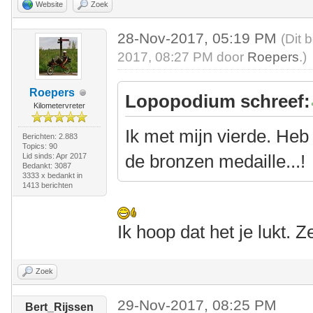
Website
Zoek
28-Nov-2017, 05:19 PM
(Dit 
2017, 08:27 PM door
Roepers
.)
Roepers
Lopopodium schreef:
Kilometervreter
Ik met mijn vierde. Heb
Berichten: 2.883
Topics: 90
de bronzen medaille...!
Lid sinds: Apr 2017
Bedankt: 3087
3333 x bedankt in
1413 berichten
Ik hoop dat het je lukt. 
Zoek
29-Nov-2017, 08:25 PM
Bert_Rijssen