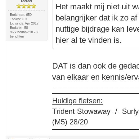
Toerder
Het maakt mij niet uit w
Berichten: 650
belangrijker dat ik zo a
Topics: 107
Lid sinds: Apr 2017
nuttige bijdrage kan lev
Bedankt: 58
96 x bedankt in 73
berichten
hier al te vinden is.
DAT is dan ook de gedac
van elkaar en kennis/er
Huidige fietsen:
Trident Stowaway -/- Surly
(M5) 28/20