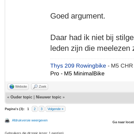
Goed argument.
Daar had ik niet bij stil
leden zijn die meelezen z
Thys 209 Rowingbike
- M5 CHR
Pro - M5 MinimalBike
Website
Zoek
«
Ouder topic
|
Nieuwer topic
»
Pagina's (3):
1
2
3
Volgende »
Afdrukversie weergeven
Ga naar locat
Gebruikers die dit topic lezen: 1 gast(en)