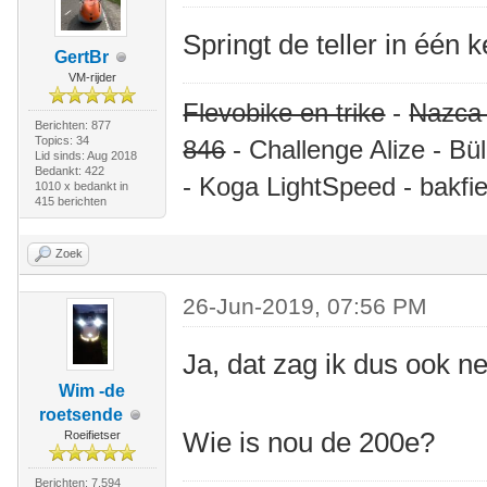
Springt de teller in één 
GertBr
VM-rijder
Flevobike en trike
-
Nazca
Berichten: 877
Topics: 34
846
- Challenge Alize - Bü
Lid sinds: Aug 2018
Bedankt: 422
- Koga LightSpeed - bakfie
1010 x bedankt in
415 berichten
Zoek
26-Jun-2019, 07:56 PM
Ja, dat zag ik dus ook ne
Wim -de
roetsende
Wie is nou de 200e?
Roeifietser
Berichten: 7.594