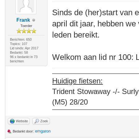
Sinds de (her)start van 
Frank
april dit jaar, hebben w
Toerder
leden bereikt.
Berichten: 650
Topics: 107
Lid sinds: Apr 2017
Bedankt: 58
Welkom aan lid nr 100: 
96 x bedankt in 73
berichten
Huidige fietsen:
Trident Stowaway -/- Surly
(M5) 28/20
Website
Zoek
emgaron
Bedankt door: