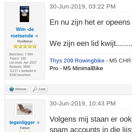
30-Jun-2019, 03:22 PM
En nu zijn het er opeens
Wim -de
roetsende
We zijn een lid kwijt........
Roeifietser
Berichten: 7.594
Topics: 190
Thys 209 Rowingbike
- M5 CHR
Lid sinds: Apr 2017
Bedankt: 3660
Pro - M5 MinimalBike
11217 x bedankt in
5340 berichten
Website
Zoek
30-Jun-2019, 10:43 PM
Volgens mij staan er ook
tegenligger
spam accounts in die lijs
Fietser