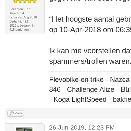
Berichten: 877
Topics: 34
“Het hoogste aantal gebr
Lid sinds: Aug 2018
Bedankt: 422
1010 x bedankt in
op 10-Apr-2018 om 06:
415 berichten
Ik kan me voorstellen da
spammers/trollen waren.
Flevobike en trike
-
Nazca
846
- Challenge Alize - Bü
- Koga LightSpeed - bakfie
Zoek
26-Jun-2019, 12:23 PM