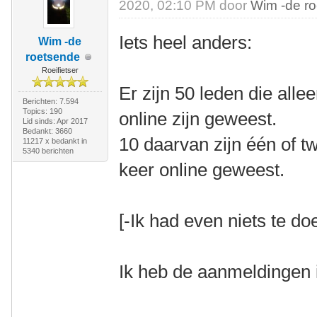
2020, 02:10 PM door
Wim -de r
Iets heel anders:
Wim -de
roetsende
Roeifietser
Er zijn 50 leden die all
Berichten: 7.594
Topics: 190
online zijn geweest.
Lid sinds: Apr 2017
Bedankt: 3660
10 daarvan zijn één of 
11217 x bedankt in
5340 berichten
keer online geweest.
[-Ik had even niets te doe
Ik heb de aanmeldingen 