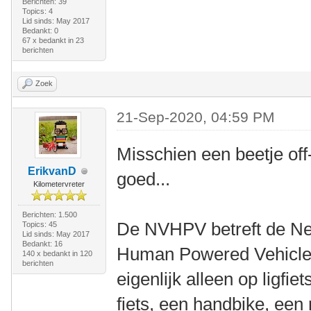
Berichten: 39
Topics: 4
Lid sinds: May 2017
Bedankt: 0
67 x bedankt in 23
berichten
Zoek
21-Sep-2020, 04:59 PM
Misschien een beetje off
ErikvanD
goed...
Kilometervreter
Berichten: 1.500
De NVHPV betreft de Ne
Topics: 45
Lid sinds: May 2017
Bedankt: 16
Human Powered Vehicles
140 x bedankt in 120
berichten
eigenlijk alleen op ligfi
fiets, een handbike, een r