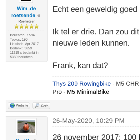
Echt een geweldig goed 
Wim -de
roetsende
Roeifietser
Ik tel er drie. Dan zou d
Berichten: 7.594
Topics: 190
nieuwe leden kunnen.
Lid sinds: Apr 2017
Bedankt: 3659
11215 x bedankt in
5339 berichten
Frank, kan dat?
Thys 209 Rowingbike
- M5 CHR
Pro - M5 MinimalBike
Website
Zoek
26-May-2020, 10:29 PM
26 november 2017: 100 