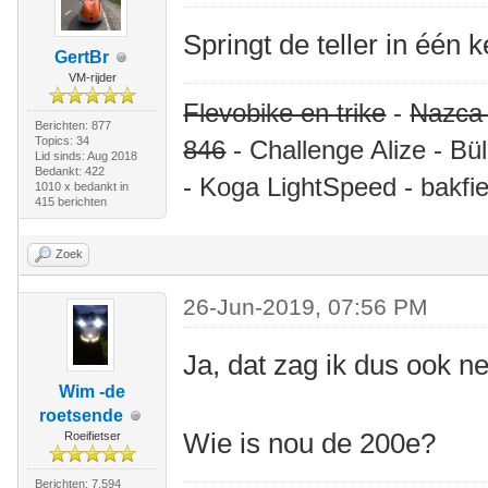
Springt de teller in één 
GertBr
VM-rijder
Flevobike en trike
-
Nazca
Berichten: 877
Topics: 34
846
- Challenge Alize - Bü
Lid sinds: Aug 2018
Bedankt: 422
- Koga LightSpeed - bakfie
1010 x bedankt in
415 berichten
Zoek
26-Jun-2019, 07:56 PM
Ja, dat zag ik dus ook ne
Wim -de
roetsende
Wie is nou de 200e?
Roeifietser
Berichten: 7.594