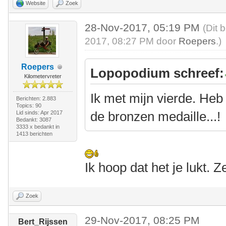
Website
Zoek
28-Nov-2017, 05:19 PM
(Dit 
2017, 08:27 PM door
Roepers
.)
Roepers
Lopopodium schreef:
Kilometervreter
Ik met mijn vierde. Heb
Berichten: 2.883
Topics: 90
de bronzen medaille...!
Lid sinds: Apr 2017
Bedankt: 3087
3333 x bedankt in
1413 berichten
Ik hoop dat het je lukt. 
Zoek
29-Nov-2017, 08:25 PM
Bert_Rijssen