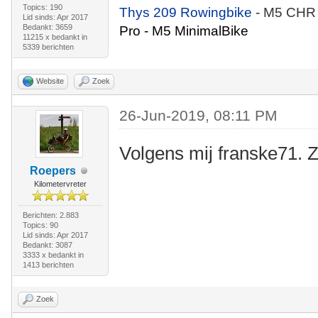
Topics: 190
Thys 209 Rowingbike
- M5 CHR
Lid sinds: Apr 2017
Bedankt: 3659
Pro - M5 MinimalBike
11215 x bedankt in
5339 berichten
Website
Zoek
26-Jun-2019, 08:11 PM
Volgens mij franske71. 
Roepers
Kilometervreter
Berichten: 2.883
Topics: 90
Lid sinds: Apr 2017
Bedankt: 3087
3333 x bedankt in
1413 berichten
Zoek