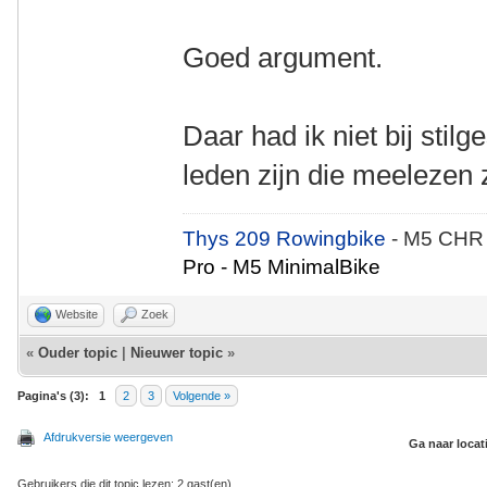
Goed argument.
Daar had ik niet bij stil
leden zijn die meelezen z
Thys 209 Rowingbike
- M5 CHR
Pro - M5 MinimalBike
Website
Zoek
«
Ouder topic
|
Nieuwer topic
»
Pagina's (3):
1
2
3
Volgende »
Afdrukversie weergeven
Ga naar locat
Gebruikers die dit topic lezen: 2 gast(en)