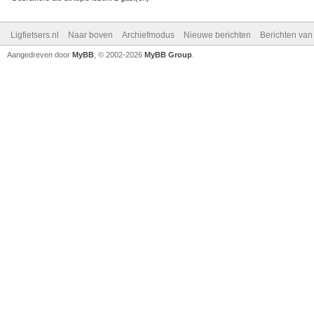
Ligfietsers.nl
Naar boven
Archiefmodus
Nieuwe berichten
Berichten va
Aangedreven door
MyBB
, © 2002-2026
MyBB Group
.