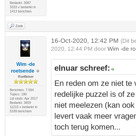
Bedankt: 3087
3333 x bedankt in
1413 berichten
Zoek
16-Oct-2020, 12:42 PM
(Dit b
2020, 12:44 PM door
Wim -de r
Wim -de
elnuar schreef:
roetsende
Roeifietser
En reden om ze niet te v
Berichten: 7.594
redelijke puzzel is of ze 
Topics: 190
Lid sinds: Apr 2017
niet meelezen (kan ook 
Bedankt: 3659
11215 x bedankt in
5339 berichten
levert vaak meer vragen
toch terug komen...