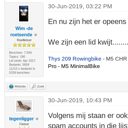
30-Jun-2019, 03:22 PM
En nu zijn het er opeens
Wim -de
roetsende
We zijn een lid kwijt........
Roeifietser
Berichten: 7.594
Topics: 190
Thys 209 Rowingbike
- M5 CHR
Lid sinds: Apr 2017
Bedankt: 3659
Pro - M5 MinimalBike
11215 x bedankt in
5339 berichten
Website
Zoek
30-Jun-2019, 10:43 PM
Volgens mij staan er ook
tegenligger
spam accounts in die lijs
Fietser