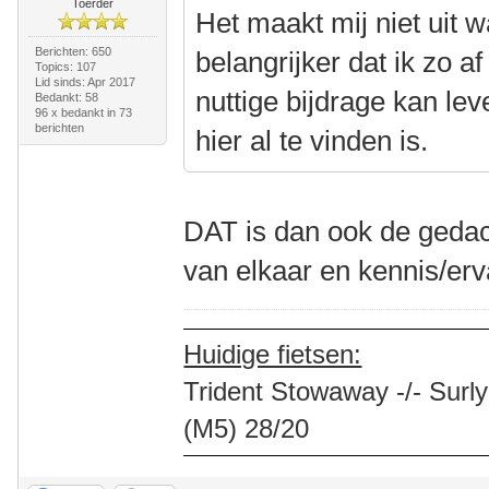
Toerder
Het maakt mij niet uit w
Berichten: 650
belangrijker dat ik zo a
Topics: 107
Lid sinds: Apr 2017
nuttige bijdrage kan lev
Bedankt: 58
96 x bedankt in 73
berichten
hier al te vinden is.
DAT is dan ook de gedac
van elkaar en kennis/er
Huidige fietsen:
Trident Stowaway -/- Surly
(M5) 28/20