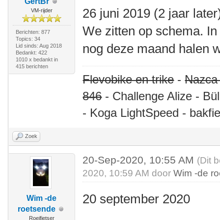
GertBr
26 juni 2019 (2 jaar later
VM-rijder
We zitten op schema. In 
Berichten: 877
Topics: 34
nog deze maand halen w
Lid sinds: Aug 2018
Bedankt: 422
1010 x bedankt in
415 berichten
Flevobike en trike
-
Nazca
846
- Challenge Alize - Bü
- Koga LightSpeed - bakfie
Zoek
20-Sep-2020, 10:55 AM
(Dit 
2020, 10:59 AM door
Wim -de r
20 september 2020
Wim -de
roetsende
Roeifietser