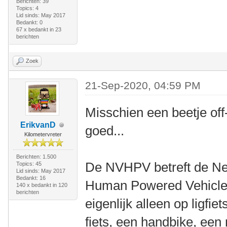
Berichten: 39
Topics: 4
Lid sinds: May 2017
Bedankt: 0
67 x bedankt in 23
berichten
Zoek
21-Sep-2020, 04:59 PM
Misschien een beetje off
ErikvanD
goed...
Kilometervreter
Berichten: 1.500
De NVHPV betreft de Ne
Topics: 45
Lid sinds: May 2017
Bedankt: 16
Human Powered Vehicles
140 x bedankt in 120
berichten
eigenlijk alleen op ligfi
fiets, een handbike, een r