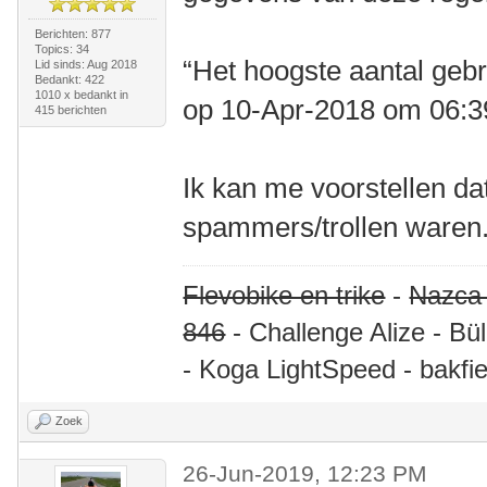
Berichten: 877
Topics: 34
“Het hoogste aantal gebr
Lid sinds: Aug 2018
Bedankt: 422
1010 x bedankt in
op 10-Apr-2018 om 06:
415 berichten
Ik kan me voorstellen da
spammers/trollen waren.
Flevobike en trike
-
Nazca
846
- Challenge Alize - Bü
- Koga LightSpeed - bakfie
Zoek
26-Jun-2019, 12:23 PM