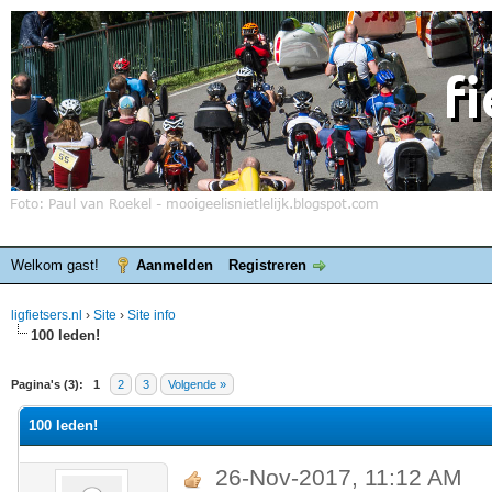
Welkom gast!
Aanmelden
Registreren
ligfietsers.nl
›
Site
›
Site info
100 leden!
elde waardering is 0
Pagina's (3):
1
2
3
Volgende »
100 leden!
26-Nov-2017, 11:12 AM