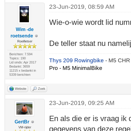
23-Jun-2019, 08:59 AM
Wie-o-wie wordt lid nu
Wim -de
roetsende
De teller staat nu nameli
Roeifietser
Berichten: 7.594
Topics: 190
Thys 209 Rowingbike
- M5 CHR
Lid sinds: Apr 2017
Bedankt: 3659
Pro - M5 MinimalBike
11215 x bedankt in
5339 berichten
Website
Zoek
23-Jun-2019, 09:25 AM
En als die er is vraag ik
GertBr
gegevens van deze regel 
VM-rijder