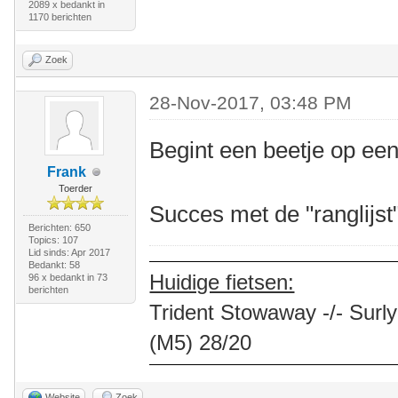
2089 x bedankt in
1170 berichten
Zoek
28-Nov-2017, 03:48 PM
Begint een beetje op een
Frank
Toerder
Succes met de "ranglijs
Berichten: 650
Topics: 107
Lid sinds: Apr 2017
Bedankt: 58
Huidige fietsen:
96 x bedankt in 73
berichten
Trident Stowaway -/- Surly
(M5) 28/20
Website
Zoek