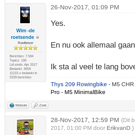
26-Nov-2017, 01:09 PM
Yes.
Wim -de
roetsende
En nu ook allemaal gaan
Roeifietser
Berichten: 7.594
Topics: 190
Ik sta al veel te lang bov
Lid sinds: Apr 2017
Bedankt: 3659
11215 x bedankt in
5339 berichten
Thys 209 Rowingbike
- M5 CHR
Pro - M5 MinimalBike
Website
Zoek
28-Nov-2017, 12:59 PM
(Dit 
2017, 01:00 PM door
ErikvanD
.)