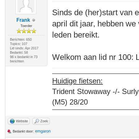
Sinds de (her)start van 
Frank
april dit jaar, hebben w
Toerder
leden bereikt.
Berichten: 650
Topics: 107
Lid sinds: Apr 2017
Bedankt: 58
Welkom aan lid nr 100: 
96 x bedankt in 73
berichten
Huidige fietsen:
Trident Stowaway -/- Surly
(M5) 28/20
Website
Zoek
emgaron
Bedankt door: