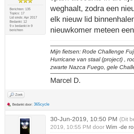
weghaalt, zodra een nieu
Berichten: 135
Topics: 17
elk nieuw lid binnenhalen
Lid sinds: Apr 2017
Bedankt: 12
9 x bedankt in 9
nieuwkomer meteen een b
berichten
Mijn fietsen: Rode Challenge Fuji
Hurricane van staal (project) , r
zwarte Nazca Fuego, gele Chall
Marcel D.
Zoek
365cycle
Bedankt door:
30-Jun-2019, 10:50 PM
(Dit 
2019, 10:55 PM door
Wim -de r