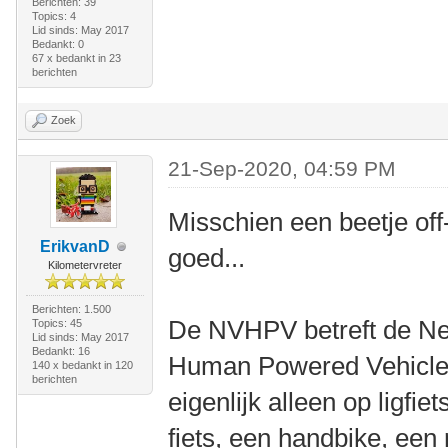
Berichten: 39
Topics: 4
Lid sinds: May 2017
Bedankt: 0
67 x bedankt in 23
berichten
Zoek
21-Sep-2020, 04:59 PM
Misschien een beetje off
ErikvanD
goed...
Kilometervreter
Berichten: 1.500
De NVHPV betreft de Ne
Topics: 45
Lid sinds: May 2017
Bedankt: 16
Human Powered Vehicles
140 x bedankt in 120
berichten
eigenlijk alleen op ligfi
fiets, een handbike, een r