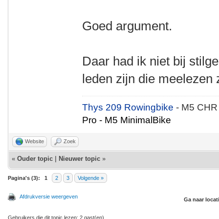
Goed argument.
Daar had ik niet bij stil
leden zijn die meelezen z
Thys 209 Rowingbike
- M5 CHR
Pro - M5 MinimalBike
Website
Zoek
«
Ouder topic
|
Nieuwer topic
»
Pagina's (3):
1
2
3
Volgende »
Afdrukversie weergeven
Ga naar locat
Gebruikers die dit topic lezen: 2 gast(en)