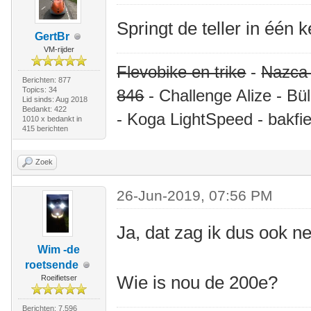
Springt de teller in één 
GertBr
VM-rijder
Flevobike en trike
-
Nazca
Berichten: 877
Topics: 34
846
- Challenge Alize - Bü
Lid sinds: Aug 2018
Bedankt: 422
- Koga LightSpeed - bakfie
1010 x bedankt in
415 berichten
Zoek
26-Jun-2019, 07:56 PM
Ja, dat zag ik dus ook ne
Wim -de
roetsende
Wie is nou de 200e?
Roeifietser
Berichten: 7.596