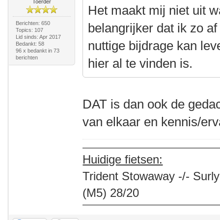
Toerder
Het maakt mij niet uit w
Berichten: 650
belangrijker dat ik zo a
Topics: 107
Lid sinds: Apr 2017
nuttige bijdrage kan lev
Bedankt: 58
96 x bedankt in 73
berichten
hier al te vinden is.
DAT is dan ook de gedac
van elkaar en kennis/er
Huidige fietsen:
Trident Stowaway -/- Surly
(M5) 28/20