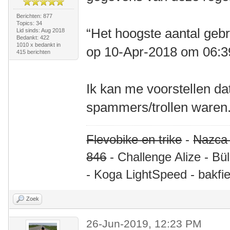
Berichten: 877
Topics: 34
“Het hoogste aantal gebr
Lid sinds: Aug 2018
Bedankt: 422
1010 x bedankt in
op 10-Apr-2018 om 06:
415 berichten
Ik kan me voorstellen da
spammers/trollen waren.
Flevobike en trike
-
Nazca
846
- Challenge Alize - Bü
- Koga LightSpeed - bakfie
Zoek
26-Jun-2019, 12:23 PM