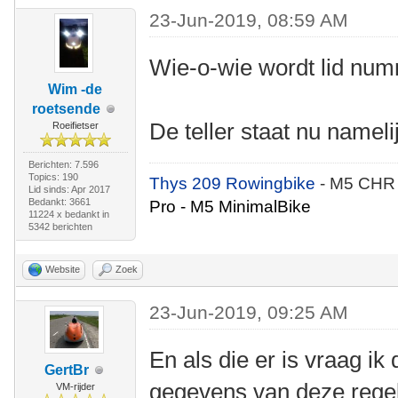
23-Jun-2019, 08:59 AM
Wie-o-wie wordt lid nu
Wim -de
roetsende
De teller staat nu nameli
Roeifietser
Berichten: 7.596
Topics: 190
Thys 209 Rowingbike
- M5 CHR
Lid sinds: Apr 2017
Bedankt: 3661
Pro - M5 MinimalBike
11224 x bedankt in
5342 berichten
Website
Zoek
23-Jun-2019, 09:25 AM
En als die er is vraag ik
GertBr
gegevens van deze regel 
VM-rijder