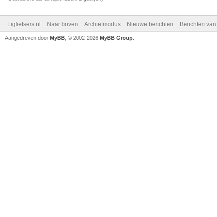
Ligfietsers.nl
Naar boven
Archiefmodus
Nieuwe berichten
Berichten va
Aangedreven door
MyBB
, © 2002-2026
MyBB Group
.