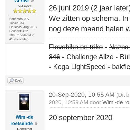
GertBr
26 juni 2019 (2 jaar later
VM-rijder
We zitten op schema. In 
Berichten: 877
Topics: 34
nog deze maand halen w
Lid sinds: Aug 2018
Bedankt: 422
1010 x bedankt in
415 berichten
Flevobike en trike
-
Nazca
846
- Challenge Alize - Bü
- Koga LightSpeed - bakfie
Zoek
20-Sep-2020, 10:55 AM
(Dit 
2020, 10:59 AM door
Wim -de r
20 september 2020
Wim -de
roetsende
Roeifietser