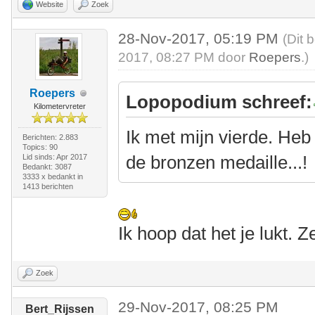
Website
Zoek
28-Nov-2017, 05:19 PM
(Dit 
2017, 08:27 PM door
Roepers
.)
Roepers
Lopopodium schreef:
Kilometervreter
Ik met mijn vierde. Heb
Berichten: 2.883
Topics: 90
de bronzen medaille...!
Lid sinds: Apr 2017
Bedankt: 3087
3333 x bedankt in
1413 berichten
Ik hoop dat het je lukt. 
Zoek
29-Nov-2017, 08:25 PM
Bert_Rijssen