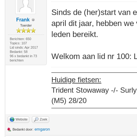
Sinds de (her)start van 
Frank
april dit jaar, hebben w
Toerder
leden bereikt.
Berichten: 650
Topics: 107
Lid sinds: Apr 2017
Bedankt: 58
Welkom aan lid nr 100: 
96 x bedankt in 73
berichten
Huidige fietsen:
Trident Stowaway -/- Surly
(M5) 28/20
Website
Zoek
emgaron
Bedankt door: