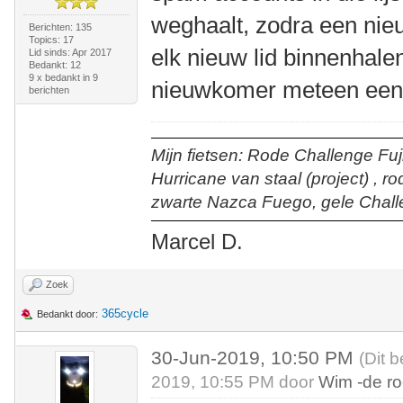
weghaalt, zodra een nieu
Berichten: 135
Topics: 17
elk nieuw lid binnenhalen
Lid sinds: Apr 2017
Bedankt: 12
9 x bedankt in 9
nieuwkomer meteen een b
berichten
Mijn fietsen: Rode Challenge Fuji
Hurricane van staal (project) , r
zwarte Nazca Fuego, gele Chall
Marcel D.
Zoek
365cycle
Bedankt door:
30-Jun-2019, 10:50 PM
(Dit 
2019, 10:55 PM door
Wim -de r