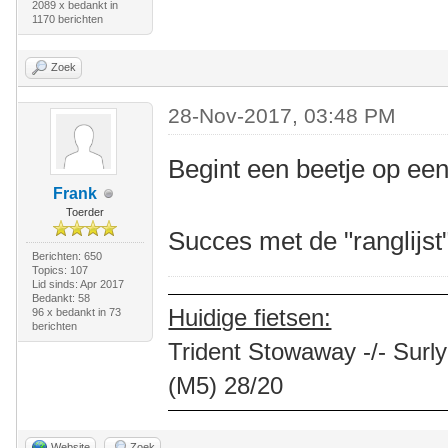
2089 x bedankt in
1170 berichten
Zoek
28-Nov-2017, 03:48 PM
Begint een beetje op een
Frank
Toerder
Succes met de "ranglijs
Berichten: 650
Topics: 107
Lid sinds: Apr 2017
Bedankt: 58
Huidige fietsen:
96 x bedankt in 73
berichten
Trident Stowaway -/- Surly
(M5) 28/20
Website
Zoek