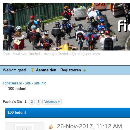
Welkom gast!
Aanmelden
Registreren
ligfietsers.nl
›
Site
›
Site info
100 leden!
elde waardering is 0
Pagina's (3):
1
2
3
Volgende »
100 leden!
26-Nov-2017, 11:12 AM