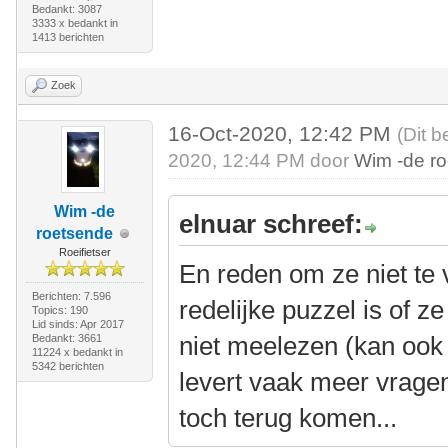
Bedankt: 3087
3333 x bedankt in
1413 berichten
Zoek
16-Oct-2020, 12:42 PM
(Dit b
2020, 12:44 PM door
Wim -de r
Wim -de
elnuar schreef:
roetsende
Roeifietser
En reden om ze niet te v
Berichten: 7.596
redelijke puzzel is of ze 
Topics: 190
Lid sinds: Apr 2017
niet meelezen (kan ook 
Bedankt: 3661
11224 x bedankt in
5342 berichten
levert vaak meer vragen
toch terug komen...