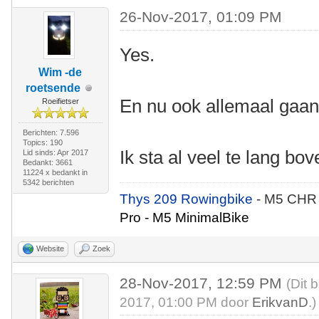
26-Nov-2017, 01:09 PM
Yes.
Wim -de
roetsende
En nu ook allemaal gaan
Roeifietser
Berichten: 7.596
Topics: 190
Ik sta al veel te lang bov
Lid sinds: Apr 2017
Bedankt: 3661
11224 x bedankt in
5342 berichten
Thys 209 Rowingbike
- M5 CHR
Pro - M5 MinimalBike
Website
Zoek
28-Nov-2017, 12:59 PM
(Dit 
2017, 01:00 PM door
ErikvanD
.)