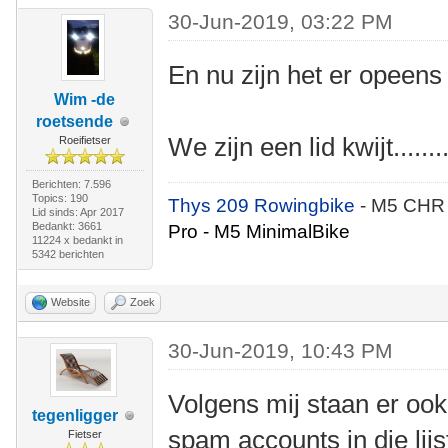
30-Jun-2019, 03:22 PM
En nu zijn het er opeens
Wim -de
roetsende
We zijn een lid kwijt........
Roeifietser
Berichten: 7.596
Topics: 190
Thys 209 Rowingbike
- M5 CHR
Lid sinds: Apr 2017
Bedankt: 3661
Pro - M5 MinimalBike
11224 x bedankt in
5342 berichten
Website
Zoek
30-Jun-2019, 10:43 PM
Volgens mij staan er ook
tegenligger
spam accounts in die lijs
Fietser