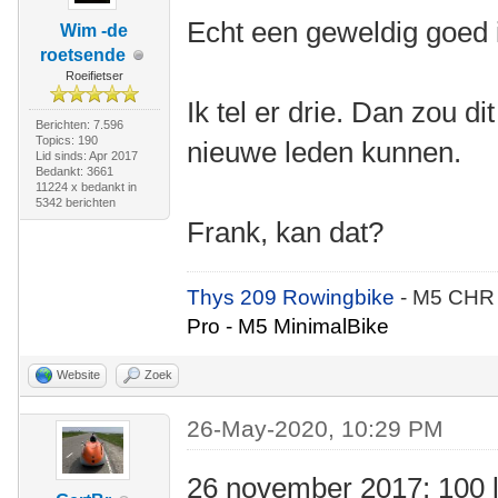
Echt een geweldig goed 
Wim -de
roetsende
Roeifietser
Ik tel er drie. Dan zou d
Berichten: 7.596
Topics: 190
nieuwe leden kunnen.
Lid sinds: Apr 2017
Bedankt: 3661
11224 x bedankt in
5342 berichten
Frank, kan dat?
Thys 209 Rowingbike
- M5 CHR
Pro - M5 MinimalBike
Website
Zoek
26-May-2020, 10:29 PM
26 november 2017: 100 