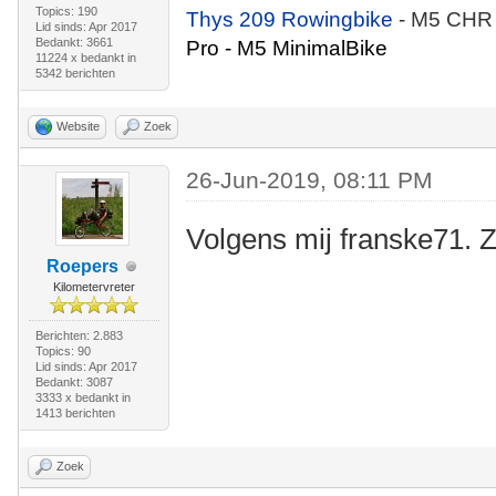
Topics: 190
Thys 209 Rowingbike
- M5 CHR
Lid sinds: Apr 2017
Bedankt: 3661
Pro - M5 MinimalBike
11224 x bedankt in
5342 berichten
Website
Zoek
26-Jun-2019, 08:11 PM
Volgens mij franske71. 
Roepers
Kilometervreter
Berichten: 2.883
Topics: 90
Lid sinds: Apr 2017
Bedankt: 3087
3333 x bedankt in
1413 berichten
Zoek