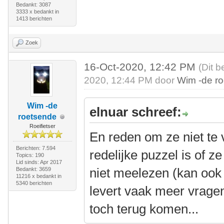
Bedankt: 3087
3333 x bedankt in
1413 berichten
Zoek
16-Oct-2020, 12:42 PM
(Dit b
2020, 12:44 PM door
Wim -de r
Wim -de
elnuar schreef:
roetsende
Roeifietser
En reden om ze niet te v
Berichten: 7.594
redelijke puzzel is of ze 
Topics: 190
Lid sinds: Apr 2017
niet meelezen (kan ook 
Bedankt: 3659
11216 x bedankt in
5340 berichten
levert vaak meer vragen
toch terug komen...