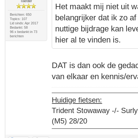
Toerder
Het maakt mij niet uit w
Berichten: 650
belangrijker dat ik zo a
Topics: 107
Lid sinds: Apr 2017
nuttige bijdrage kan lev
Bedankt: 58
96 x bedankt in 73
berichten
hier al te vinden is.
DAT is dan ook de gedac
van elkaar en kennis/er
Huidige fietsen:
Trident Stowaway -/- Surly
(M5) 28/20