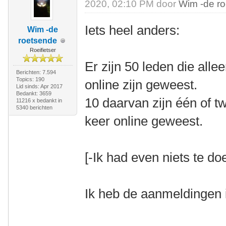
2020, 02:10 PM door
Wim -de r
Iets heel anders:
Wim -de
roetsende
Roeifietser
Er zijn 50 leden die all
Berichten: 7.594
Topics: 190
online zijn geweest.
Lid sinds: Apr 2017
Bedankt: 3659
10 daarvan zijn één of 
11216 x bedankt in
5340 berichten
keer online geweest.
[-Ik had even niets te doe
Ik heb de aanmeldingen 