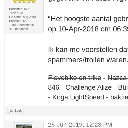
Berichten: 877
Topics: 34
“Het hoogste aantal gebr
Lid sinds: Aug 2018
Bedankt: 422
1010 x bedankt in
op 10-Apr-2018 om 06:
415 berichten
Ik kan me voorstellen da
spammers/trollen waren.
Flevobike en trike
-
Nazca
846
- Challenge Alize - Bü
- Koga LightSpeed - bakfie
Zoek
26-Jun-2019, 12:23 PM