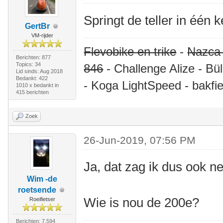
Springt de teller in één 
GertBr
VM-rijder
Flevobike en trike
-
Nazca
Berichten: 877
Topics: 34
846
- Challenge Alize - Bü
Lid sinds: Aug 2018
Bedankt: 422
- Koga LightSpeed - bakfie
1010 x bedankt in
415 berichten
Zoek
26-Jun-2019, 07:56 PM
Ja, dat zag ik dus ook ne
Wim -de
roetsende
Wie is nou de 200e?
Roeifietser
Berichten: 7.594