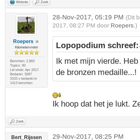
Website
Zoek
28-Nov-2017, 05:19 PM
(Dit 
2017, 08:27 PM door
Roepers
.)
Roepers
Lopopodium schreef:
Kilometervreter
Ik met mijn vierde. Heb
Berichten: 2.883
Topics: 90
de bronzen medaille...!
Lid sinds: Apr 2017
Bedankt: 3087
3333 x bedankt in
1413 berichten
Ik hoop dat het je lukt. 
Zoek
29-Nov-2017, 08:25 PM
Bert_Rijssen