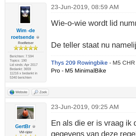
23-Jun-2019, 08:59 AM
Wie-o-wie wordt lid nu
Wim -de
roetsende
De teller staat nu nameli
Roeifietser
Berichten: 7.594
Topics: 190
Thys 209 Rowingbike
- M5 CHR
Lid sinds: Apr 2017
Bedankt: 3659
Pro - M5 MinimalBike
11216 x bedankt in
5340 berichten
Website
Zoek
23-Jun-2019, 09:25 AM
En als die er is vraag ik
GertBr
gegevens van deze regel 
VM-rijder