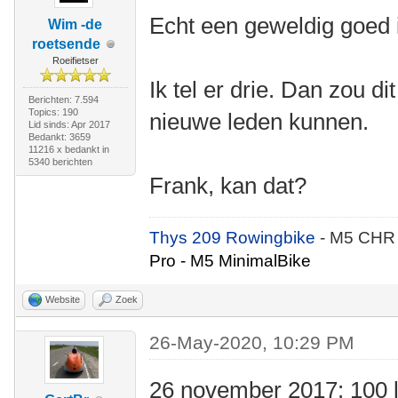
Echt een geweldig goed 
Wim -de
roetsende
Roeifietser
Ik tel er drie. Dan zou d
Berichten: 7.594
Topics: 190
nieuwe leden kunnen.
Lid sinds: Apr 2017
Bedankt: 3659
11216 x bedankt in
5340 berichten
Frank, kan dat?
Thys 209 Rowingbike
- M5 CHR
Pro - M5 MinimalBike
Website
Zoek
26-May-2020, 10:29 PM
26 november 2017: 100 