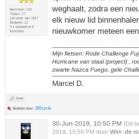
weghaalt, zodra een nieu
Berichten: 135
Topics: 17
elk nieuw lid binnenhalen
Lid sinds: Apr 2017
Bedankt: 12
9 x bedankt in 9
nieuwkomer meteen een b
berichten
Mijn fietsen: Rode Challenge Fuji
Hurricane van staal (project) , r
zwarte Nazca Fuego, gele Chall
Marcel D.
Zoek
365cycle
Bedankt door:
30-Jun-2019, 10:50 PM
(Dit 
2019, 10:55 PM door
Wim -de r