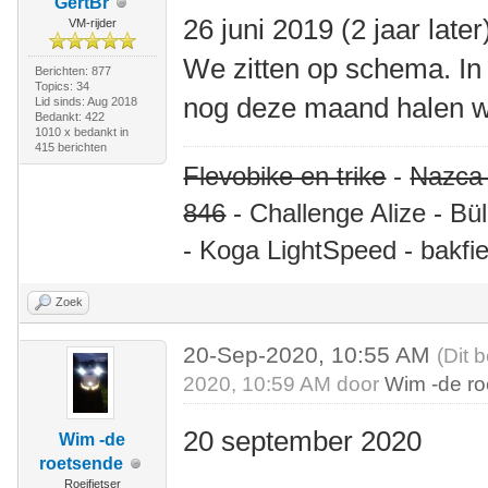
GertBr
26 juni 2019 (2 jaar later
VM-rijder
We zitten op schema. In 
Berichten: 877
Topics: 34
nog deze maand halen w
Lid sinds: Aug 2018
Bedankt: 422
1010 x bedankt in
415 berichten
Flevobike en trike
-
Nazca
846
- Challenge Alize - Bü
- Koga LightSpeed - bakfie
Zoek
20-Sep-2020, 10:55 AM
(Dit 
2020, 10:59 AM door
Wim -de r
20 september 2020
Wim -de
roetsende
Roeifietser