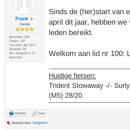
Sinds de (her)start van 
Frank
april dit jaar, hebben w
Toerder
leden bereikt.
Berichten: 650
Topics: 107
Lid sinds: Apr 2017
Bedankt: 58
Welkom aan lid nr 100: 
96 x bedankt in 73
berichten
Huidige fietsen:
Trident Stowaway -/- Surly
(M5) 28/20
Website
Zoek
emgaron
Bedankt door: