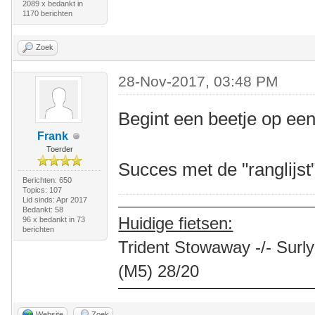
2089 x bedankt in
1170 berichten
Zoek
28-Nov-2017, 03:48 PM
Begint een beetje op een
Frank
Toerder
Succes met de "ranglijs
Berichten: 650
Topics: 107
Lid sinds: Apr 2017
Bedankt: 58
Huidige fietsen:
96 x bedankt in 73
berichten
Trident Stowaway -/- Surly
(M5) 28/20
Website
Zoek