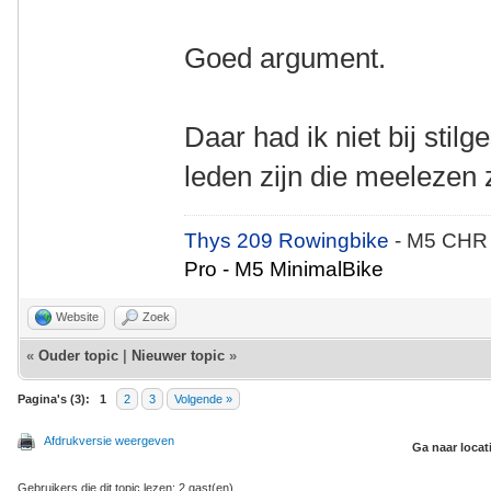
Goed argument.
Daar had ik niet bij stil
leden zijn die meelezen z
Thys 209 Rowingbike
- M5 CHR
Pro - M5 MinimalBike
Website
Zoek
«
Ouder topic
|
Nieuwer topic
»
Pagina's (3):
1
2
3
Volgende »
Afdrukversie weergeven
Ga naar locat
Gebruikers die dit topic lezen: 2 gast(en)