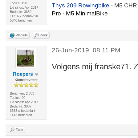
Topics: 190
Thys 209 Rowingbike
- M5 CHR
Lid sinds: Apr 2017
Bedankt: 3659
Pro - M5 MinimalBike
11216 x bedankt in
5340 berichten
Website
Zoek
26-Jun-2019, 08:11 PM
Volgens mij franske71. 
Roepers
Kilometervreter
Berichten: 2.883
Topics: 90
Lid sinds: Apr 2017
Bedankt: 3087
3333 x bedankt in
1413 berichten
Zoek