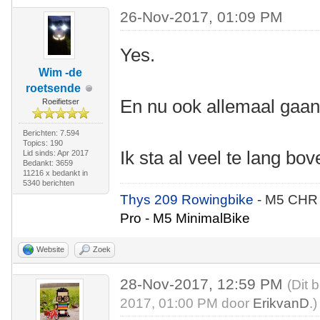
26-Nov-2017, 01:09 PM
Yes.
Wim -de
roetsende
En nu ook allemaal gaan
Roeifietser
Berichten: 7.594
Topics: 190
Ik sta al veel te lang bov
Lid sinds: Apr 2017
Bedankt: 3659
11216 x bedankt in
5340 berichten
Thys 209 Rowingbike
- M5 CHR
Pro - M5 MinimalBike
Website
Zoek
28-Nov-2017, 12:59 PM
(Dit 
2017, 01:00 PM door
ErikvanD
.)