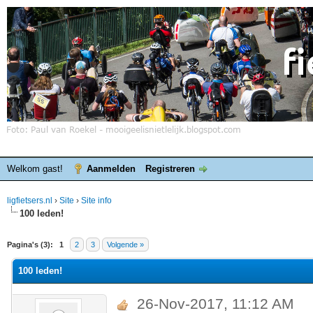
Welkom gast!
Aanmelden
Registreren
ligfietsers.nl
›
Site
›
Site info
100 leden!
elde waardering is 0
Pagina's (3):
1
2
3
Volgende »
100 leden!
26-Nov-2017, 11:12 AM