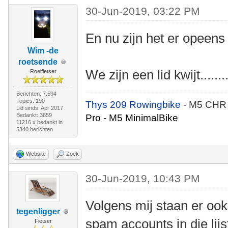
30-Jun-2019, 03:22 PM
En nu zijn het er opeens
Wim -de
roetsende
We zijn een lid kwijt........
Roeifietser
Berichten: 7.594
Topics: 190
Thys 209 Rowingbike
- M5 CHR
Lid sinds: Apr 2017
Bedankt: 3659
Pro - M5 MinimalBike
11216 x bedankt in
5340 berichten
Website
Zoek
30-Jun-2019, 10:43 PM
Volgens mij staan er ook
tegenligger
spam accounts in die lijs
Fietser