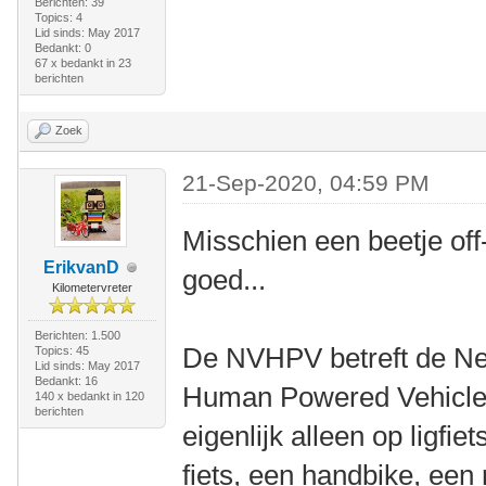
Berichten: 39
Topics: 4
Lid sinds: May 2017
Bedankt: 0
67 x bedankt in 23
berichten
Zoek
21-Sep-2020, 04:59 PM
Misschien een beetje off
ErikvanD
goed...
Kilometervreter
Berichten: 1.500
De NVHPV betreft de Ne
Topics: 45
Lid sinds: May 2017
Bedankt: 16
Human Powered Vehicles
140 x bedankt in 120
berichten
eigenlijk alleen op ligfi
fiets, een handbike, een r