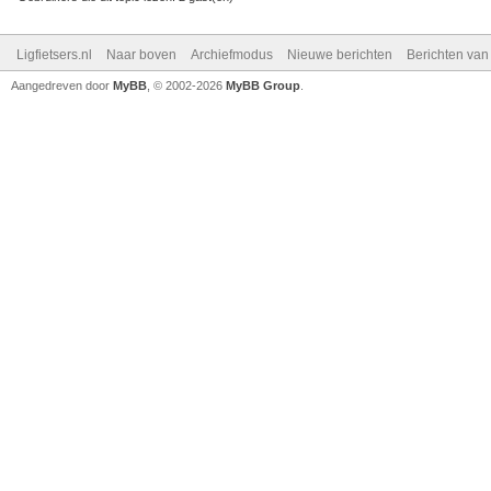
Ligfietsers.nl
Naar boven
Archiefmodus
Nieuwe berichten
Berichten va
Aangedreven door
MyBB
, © 2002-2026
MyBB Group
.