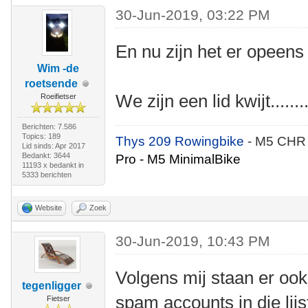
30-Jun-2019, 03:22 PM
En nu zijn het er opeens
Wim -de
roetsende
We zijn een lid kwijt........
Roeifietser
Berichten: 7.586
Topics: 189
Thys 209 Rowingbike
- M5 CHR
Lid sinds: Apr 2017
Bedankt: 3644
Pro - M5 MinimalBike
11193 x bedankt in
5333 berichten
Website
Zoek
30-Jun-2019, 10:43 PM
Volgens mij staan er ook
tegenligger
spam accounts in die lijs
Fietser