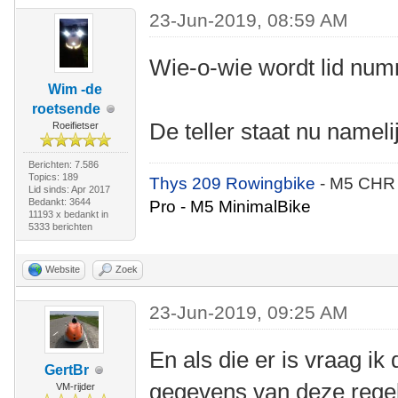
23-Jun-2019, 08:59 AM
Wie-o-wie wordt lid nu
Wim -de
roetsende
De teller staat nu nameli
Roeifietser
Berichten: 7.586
Topics: 189
Thys 209 Rowingbike
- M5 CHR
Lid sinds: Apr 2017
Bedankt: 3644
Pro - M5 MinimalBike
11193 x bedankt in
5333 berichten
Website
Zoek
23-Jun-2019, 09:25 AM
En als die er is vraag ik
GertBr
gegevens van deze regel 
VM-rijder