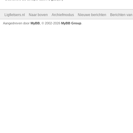
Ligfietsers.nl
Naar boven
Archiefmodus
Nieuwe berichten
Berichten va
Aangedreven door
MyBB
, © 2002-2026
MyBB Group
.