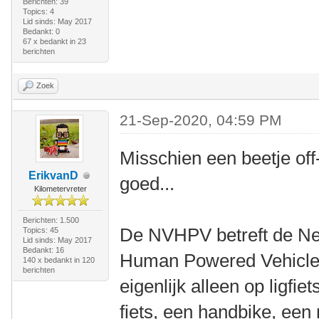
Berichten: 39
Topics: 4
Lid sinds: May 2017
Bedankt: 0
67 x bedankt in 23
berichten
Zoek
21-Sep-2020, 04:59 PM
Misschien een beetje off
ErikvanD
goed...
Kilometervreter
Berichten: 1.500
De NVHPV betreft de Ne
Topics: 45
Lid sinds: May 2017
Bedankt: 16
Human Powered Vehicles
140 x bedankt in 120
berichten
eigenlijk alleen op ligfi
fiets, een handbike, een r