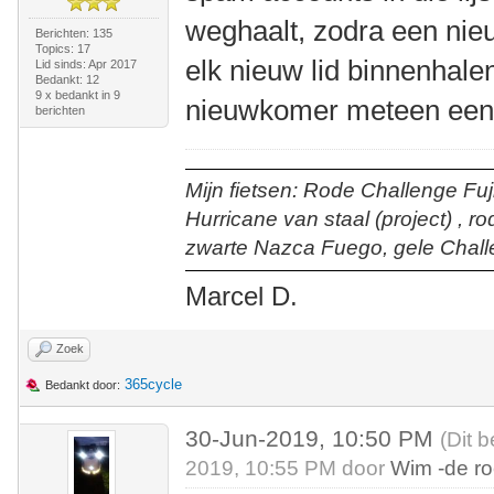
weghaalt, zodra een nieu
Berichten: 135
Topics: 17
elk nieuw lid binnenhalen
Lid sinds: Apr 2017
Bedankt: 12
9 x bedankt in 9
nieuwkomer meteen een b
berichten
Mijn fietsen: Rode Challenge Fuji
Hurricane van staal (project) , r
zwarte Nazca Fuego, gele Chall
Marcel D.
Zoek
365cycle
Bedankt door:
30-Jun-2019, 10:50 PM
(Dit 
2019, 10:55 PM door
Wim -de r