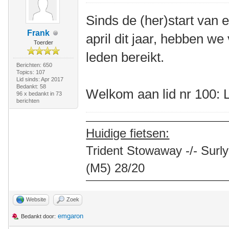
Sinds de (her)start van 
Frank
april dit jaar, hebben w
Toerder
leden bereikt.
Berichten: 650
Topics: 107
Lid sinds: Apr 2017
Bedankt: 58
Welkom aan lid nr 100: 
96 x bedankt in 73
berichten
Huidige fietsen:
Trident Stowaway -/- Surly
(M5) 28/20
Website
Zoek
emgaron
Bedankt door: