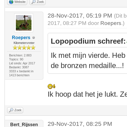
Website
Zoek
28-Nov-2017, 05:19 PM
(Dit 
2017, 08:27 PM door
Roepers
.)
Roepers
Lopopodium schreef:
Kilometervreter
Ik met mijn vierde. Heb
Berichten: 2.883
Topics: 90
de bronzen medaille...!
Lid sinds: Apr 2017
Bedankt: 3087
3333 x bedankt in
1413 berichten
Ik hoop dat het je lukt. 
Zoek
29-Nov-2017, 08:25 PM
Bert_Rijssen