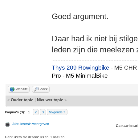
Goed argument.
Daar had ik niet bij stil
leden zijn die meelezen z
Thys 209 Rowingbike
- M5 CHR
Pro - M5 MinimalBike
Website
Zoek
«
Ouder topic
|
Nieuwer topic
»
Pagina's (3):
1
2
3
Volgende »
Afdrukversie weergeven
Ga naar locat
Gebruikers die dit topic lezen: 1 gast(en)