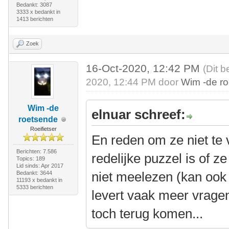
Bedankt: 3087
3333 x bedankt in
1413 berichten
Zoek
16-Oct-2020, 12:42 PM
(Dit b
2020, 12:44 PM door
Wim -de r
Wim -de
elnuar schreef:
roetsende
Roeifietser
En reden om ze niet te v
Berichten: 7.586
redelijke puzzel is of ze 
Topics: 189
Lid sinds: Apr 2017
niet meelezen (kan ook 
Bedankt: 3644
11193 x bedankt in
5333 berichten
levert vaak meer vragen
toch terug komen...