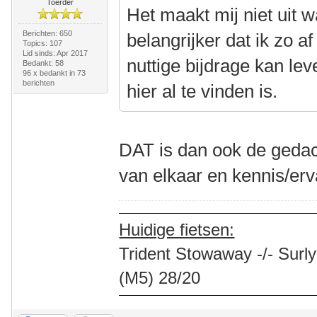
Toerder
Het maakt mij niet uit w
Berichten: 650
belangrijker dat ik zo a
Topics: 107
Lid sinds: Apr 2017
nuttige bijdrage kan lev
Bedankt: 58
96 x bedankt in 73
berichten
hier al te vinden is.
DAT is dan ook de gedac
van elkaar en kennis/er
Huidige fietsen:
Trident Stowaway -/- Surly
(M5) 28/20