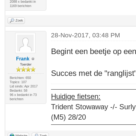
2088 x bedankt in
1169 berichten
Zoek
28-Nov-2017, 03:48 PM
Begint een beetje op een
Frank
Toerder
Succes met de "ranglijs
Berichten: 650
Topics: 107
Lid sinds: Apr 2017
Bedankt: 58
Huidige fietsen:
96 x bedankt in 73
berichten
Trident Stowaway -/- Surly
(M5) 28/20
Website
Zoek