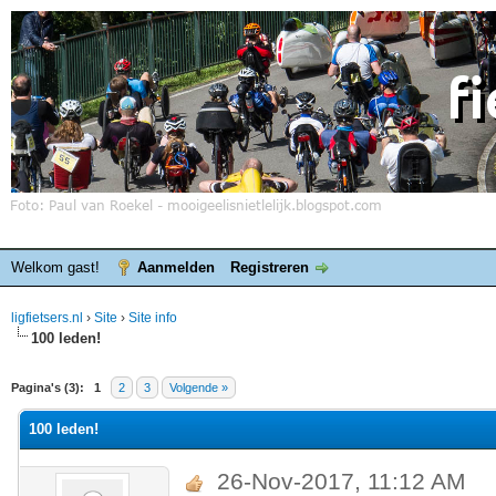
Welkom gast!
Aanmelden
Registreren
ligfietsers.nl
›
Site
›
Site info
100 leden!
elde waardering is 0
Pagina's (3):
1
2
3
Volgende »
100 leden!
26-Nov-2017, 11:12 AM