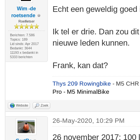
Echt een geweldig goed 
Wim -de
roetsende
Roeifietser
Ik tel er drie. Dan zou d
Berichten: 7.586
Topics: 189
nieuwe leden kunnen.
Lid sinds: Apr 2017
Bedankt: 3644
11193 x bedankt in
5333 berichten
Frank, kan dat?
Thys 209 Rowingbike
- M5 CHR
Pro - M5 MinimalBike
Website
Zoek
26-May-2020, 10:29 PM
26 november 2017: 100 