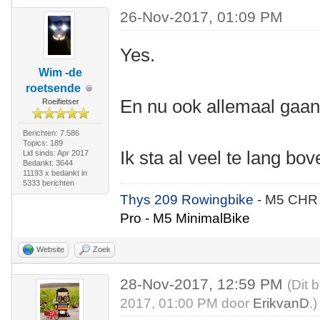
26-Nov-2017, 01:09 PM
Yes.
Wim -de
roetsende
En nu ook allemaal gaan
Roeifietser
Berichten: 7.586
Topics: 189
Ik sta al veel te lang bov
Lid sinds: Apr 2017
Bedankt: 3644
11193 x bedankt in
5333 berichten
Thys 209 Rowingbike
- M5 CHR
Pro - M5 MinimalBike
Website
Zoek
28-Nov-2017, 12:59 PM
(Dit 
2017, 01:00 PM door
ErikvanD
.)