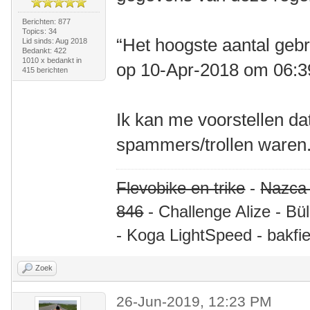
Berichten: 877
Topics: 34
“Het hoogste aantal gebr
Lid sinds: Aug 2018
Bedankt: 422
1010 x bedankt in
op 10-Apr-2018 om 06:
415 berichten
Ik kan me voorstellen da
spammers/trollen waren.
Flevobike en trike
-
Nazca
846
- Challenge Alize - Bü
- Koga LightSpeed - bakfie
Zoek
26-Jun-2019, 12:23 PM