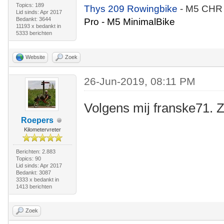
Topics: 189
Thys 209 Rowingbike
- M5 CHR
Lid sinds: Apr 2017
Bedankt: 3644
Pro - M5 MinimalBike
11193 x bedankt in
5333 berichten
Website
Zoek
26-Jun-2019, 08:11 PM
Volgens mij franske71. 
Roepers
Kilometervreter
Berichten: 2.883
Topics: 90
Lid sinds: Apr 2017
Bedankt: 3087
3333 x bedankt in
1413 berichten
Zoek