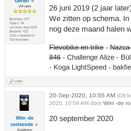
GertBr
26 juni 2019 (2 jaar later
VM-rijder
We zitten op schema. In 
Berichten: 877
Topics: 34
nog deze maand halen w
Lid sinds: Aug 2018
Bedankt: 422
1010 x bedankt in
415 berichten
Flevobike en trike
-
Nazca
846
- Challenge Alize - Bü
- Koga LightSpeed - bakfie
Zoek
20-Sep-2020, 10:55 AM
(Dit 
2020, 10:59 AM door
Wim -de r
20 september 2020
Wim -de
roetsende
Roeifietser