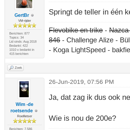
Springt de teller in één 
GertBr
VM-rijder
Flevobike en trike
-
Nazca
Berichten: 877
Topics: 34
846
- Challenge Alize - Bü
Lid sinds: Aug 2018
Bedankt: 422
- Koga LightSpeed - bakfie
1010 x bedankt in
415 berichten
Zoek
26-Jun-2019, 07:56 PM
Ja, dat zag ik dus ook ne
Wim -de
roetsende
Wie is nou de 200e?
Roeifietser
Berichten: 7.586