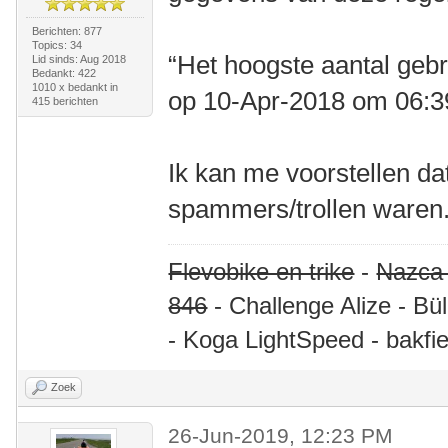
Berichten: 877
Topics: 34
“Het hoogste aantal gebr
Lid sinds: Aug 2018
Bedankt: 422
1010 x bedankt in
op 10-Apr-2018 om 06:
415 berichten
Ik kan me voorstellen da
spammers/trollen waren.
Flevobike en trike
-
Nazca
846
- Challenge Alize - Bü
- Koga LightSpeed - bakfie
Zoek
26-Jun-2019, 12:23 PM