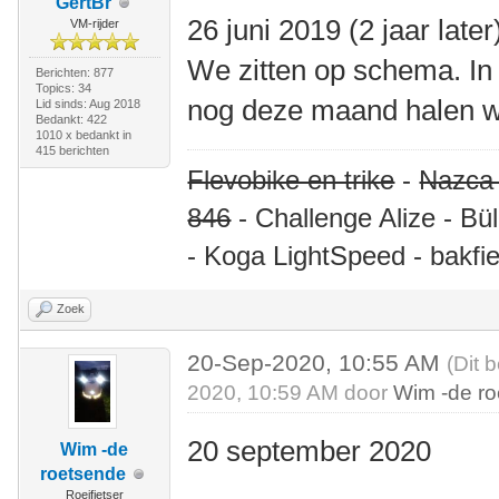
GertBr
26 juni 2019 (2 jaar later
VM-rijder
We zitten op schema. In 
Berichten: 877
Topics: 34
nog deze maand halen w
Lid sinds: Aug 2018
Bedankt: 422
1010 x bedankt in
415 berichten
Flevobike en trike
-
Nazca
846
- Challenge Alize - Bü
- Koga LightSpeed - bakfie
Zoek
20-Sep-2020, 10:55 AM
(Dit 
2020, 10:59 AM door
Wim -de r
20 september 2020
Wim -de
roetsende
Roeifietser