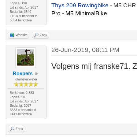
Topics: 190
Thys 209 Rowingbike
- M5 CHR
Lid sinds: Apr 2017
Bedankt: 3649
Pro - M5 MinimalBike
11194 x bedankt in
5334 berichten
Website
Zoek
26-Jun-2019, 08:11 PM
Volgens mij franske71. 
Roepers
Kilometervreter
Berichten: 2.883
Topics: 90
Lid sinds: Apr 2017
Bedankt: 3087
3333 x bedankt in
1413 berichten
Zoek