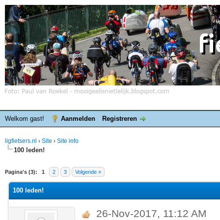
Welkom gast!
Aanmelden
Registreren
ligfietsers.nl
›
Site
›
Site info
100 leden!
elde waardering is 0
Pagina's (3):
1
2
3
Volgende »
100 leden!
26-Nov-2017, 11:12 AM