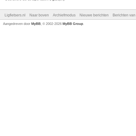
Ligfietsers.nl
Naar boven
Archiefmodus
Nieuwe berichten
Berichten va
Aangedreven door
MyBB
, © 2002-2026
MyBB Group
.