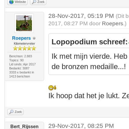
Website
Zoek
28-Nov-2017, 05:19 PM
(Dit 
2017, 08:27 PM door
Roepers
.)
Roepers
Lopopodium schreef:
Kilometervreter
Ik met mijn vierde. Heb
Berichten: 2.883
Topics: 90
de bronzen medaille...!
Lid sinds: Apr 2017
Bedankt: 3087
3333 x bedankt in
1413 berichten
Ik hoop dat het je lukt. 
Zoek
29-Nov-2017, 08:25 PM
Bert_Rijssen