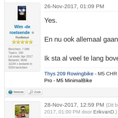
26-Nov-2017, 01:09 PM
Yes.
Wim -de
roetsende
En nu ook allemaal gaan
Roeifietser
Berichten: 7.588
Topics: 190
Ik sta al veel te lang bov
Lid sinds: Apr 2017
Bedankt: 3649
11194 x bedankt in
5334 berichten
Thys 209 Rowingbike
- M5 CHR
Pro - M5 MinimalBike
Website
Zoek
28-Nov-2017, 12:59 PM
(Dit 
2017, 01:00 PM door
ErikvanD
.)