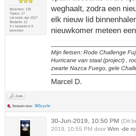
weghaalt, zodra een nieu
Berichten: 135
Topics: 17
elk nieuw lid binnenhalen
Lid sinds: Apr 2017
Bedankt: 12
9 x bedankt in 9
nieuwkomer meteen een b
berichten
Mijn fietsen: Rode Challenge Fuji
Hurricane van staal (project) , r
zwarte Nazca Fuego, gele Chall
Marcel D.
Zoek
365cycle
Bedankt door:
30-Jun-2019, 10:50 PM
(Dit 
2019, 10:55 PM door
Wim -de r