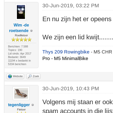
30-Jun-2019, 03:22 PM
En nu zijn het er opeens
Wim -de
roetsende
We zijn een lid kwijt........
Roeifietser
Berichten: 7.588
Topics: 190
Thys 209 Rowingbike
- M5 CHR
Lid sinds: Apr 2017
Bedankt: 3649
Pro - M5 MinimalBike
11194 x bedankt in
5334 berichten
Website
Zoek
30-Jun-2019, 10:43 PM
Volgens mij staan er ook
tegenligger
spam accounts in die lijs
Fietser