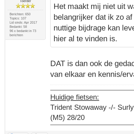
Toerder
Het maakt mij niet uit w
Berichten: 650
belangrijker dat ik zo a
Topics: 107
Lid sinds: Apr 2017
nuttige bijdrage kan lev
Bedankt: 58
96 x bedankt in 73
berichten
hier al te vinden is.
DAT is dan ook de gedac
van elkaar en kennis/er
Huidige fietsen:
Trident Stowaway -/- Surly
(M5) 28/20