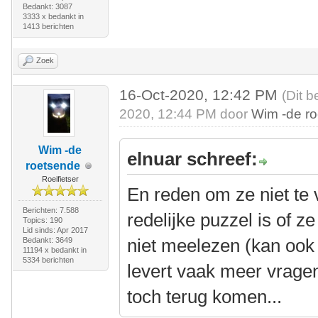
Bedankt: 3087
3333 x bedankt in
1413 berichten
Zoek
16-Oct-2020, 12:42 PM
(Dit b
2020, 12:44 PM door
Wim -de r
Wim -de
elnuar schreef:
roetsende
Roeifietser
En reden om ze niet te v
Berichten: 7.588
redelijke puzzel is of ze 
Topics: 190
Lid sinds: Apr 2017
niet meelezen (kan ook 
Bedankt: 3649
11194 x bedankt in
5334 berichten
levert vaak meer vragen
toch terug komen...