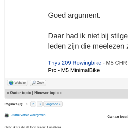
Goed argument.
Daar had ik niet bij stil
leden zijn die meelezen z
Thys 209 Rowingbike
- M5 CHR
Pro - M5 MinimalBike
Website
Zoek
«
Ouder topic
|
Nieuwer topic
»
Pagina's (3):
1
2
3
Volgende »
Afdrukversie weergeven
Ga naar locat
Gebruikers die dit topic lezen: 1 gast(en)