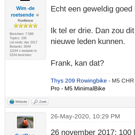
Echt een geweldig goed 
Wim -de
roetsende
Roeifietser
Ik tel er drie. Dan zou d
Berichten: 7.588
Topics: 190
nieuwe leden kunnen.
Lid sinds: Apr 2017
Bedankt: 3649
11194 x bedankt in
5334 berichten
Frank, kan dat?
Thys 209 Rowingbike
- M5 CHR
Pro - M5 MinimalBike
Website
Zoek
26-May-2020, 10:29 PM
26 november 2017: 100 