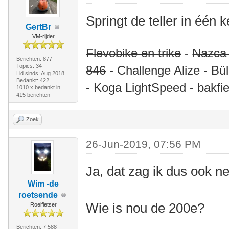
Springt de teller in één 
GertBr
VM-rijder
Flevobike en trike
-
Nazca
Berichten: 877
Topics: 34
846
- Challenge Alize - Bü
Lid sinds: Aug 2018
Bedankt: 422
- Koga LightSpeed - bakfie
1010 x bedankt in
415 berichten
Zoek
26-Jun-2019, 07:56 PM
Ja, dat zag ik dus ook ne
Wim -de
roetsende
Wie is nou de 200e?
Roeifietser
Berichten: 7.588