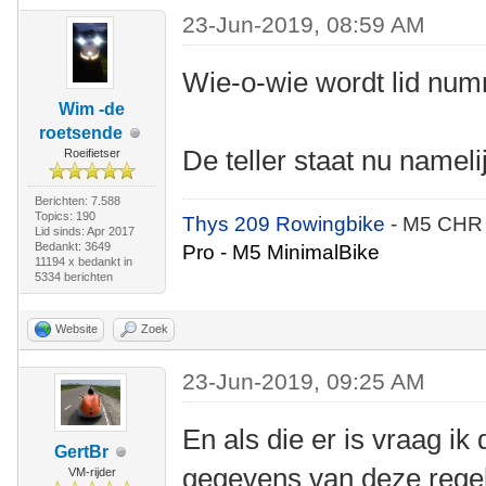
23-Jun-2019, 08:59 AM
Wie-o-wie wordt lid nu
Wim -de
roetsende
De teller staat nu nameli
Roeifietser
Berichten: 7.588
Topics: 190
Thys 209 Rowingbike
- M5 CHR
Lid sinds: Apr 2017
Bedankt: 3649
Pro - M5 MinimalBike
11194 x bedankt in
5334 berichten
Website
Zoek
23-Jun-2019, 09:25 AM
En als die er is vraag ik
GertBr
gegevens van deze regel 
VM-rijder