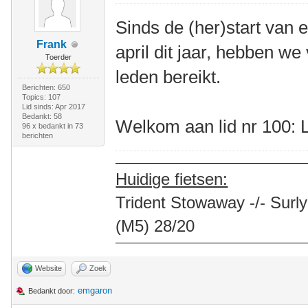
Sinds de (her)start van 
Frank
april dit jaar, hebben w
Toerder
leden bereikt.
Berichten: 650
Topics: 107
Lid sinds: Apr 2017
Bedankt: 58
Welkom aan lid nr 100: 
96 x bedankt in 73
berichten
Huidige fietsen:
Trident Stowaway -/- Surly
(M5) 28/20
Website
Zoek
emgaron
Bedankt door: