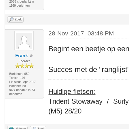
2088 x bedankt in
1169 berichten
Zoek
28-Nov-2017, 03:48 PM
Begint een beetje op een
Frank
Toerder
Succes met de "ranglijs
Berichten: 650
Topics: 107
Lid sinds: Apr 2017
Bedankt: 58
Huidige fietsen:
96 x bedankt in 73
berichten
Trident Stowaway -/- Surly
(M5) 28/20
Website
Zoek