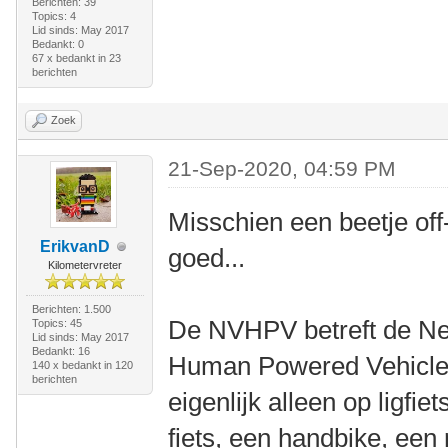
Berichten: 39
Topics: 4
Lid sinds: May 2017
Bedankt: 0
67 x bedankt in 23
berichten
Zoek
21-Sep-2020, 04:59 PM
Misschien een beetje off
ErikvanD
goed...
Kilometervreter
Berichten: 1.500
De NVHPV betreft de Ne
Topics: 45
Lid sinds: May 2017
Bedankt: 16
Human Powered Vehicles
140 x bedankt in 120
berichten
eigenlijk alleen op ligfi
fiets, een handbike, een r