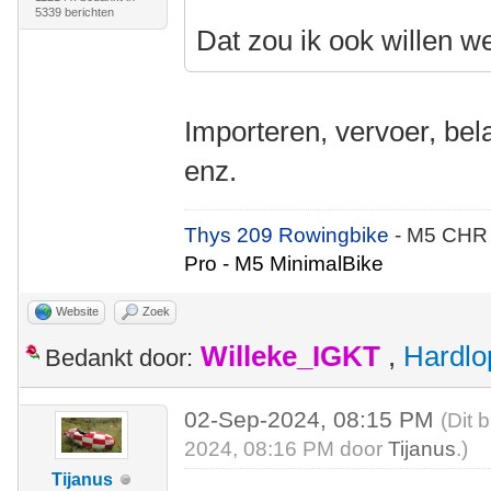
5339 berichten
Dat zou ik ook willen w
Importeren, vervoer, bel
enz.
Thys 209 Rowingbike
- M5 CHR
Pro - M5 MinimalBike
Website
Zoek
Willeke_IGKT
,
Hardlo
Bedankt door:
02-Sep-2024, 08:15 PM
(Dit 
2024, 08:16 PM door
Tijanus
.)
Tijanus