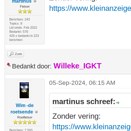
martinus
https://www.kleinanzeig
Fietser
Berichten: 243
Topics: 8
Lid sinds: Feb 2022
Bedankt: 576
426 x bedankt in 223
berichten
Zoek
Willeke_IGKT
Bedankt door:
05-Sep-2024, 06:15 AM
martinus schreef:
Wim -de
roetsende
Zonder vering:
Roeifietser
https://www.kleinanzeig
Berichten: 7.593