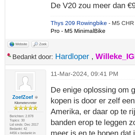
De V20 zou meer dan €9
Thys 209 Rowingbike
- M5 CHR
Pro - M5 MinimalBike
Website
Zoek
Hardloper
,
Willeke_I
Bedankt door:
11-Mar-2024, 09:41 PM
De enige oplossing om g
ZoefZoef
kopen is door er zelf een
Kilometervreter
Amerika, er daar op te ri
Berichten: 2.878
banden erop te leggen zo
Topics: 30
Lid sinds: Dec 2017
Bedankt: 42
meer is en te hopen dat 
4456 x bedankt in