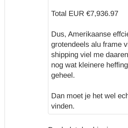
Total EUR €7,936.97
Dus, Amerikaanse effci
grotendeels alu frame vi
shipping viel me daare
nog wat kleinere heffi
geheel.
Dan moet je het wel ech
vinden.