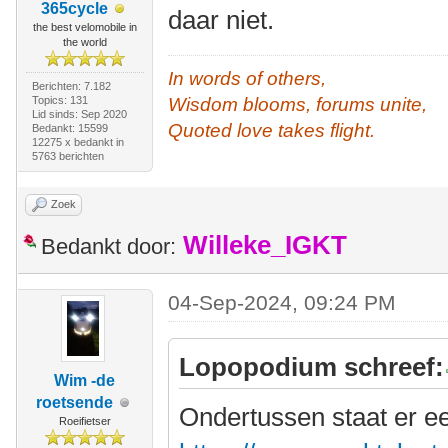
365cycle
daar niet.
the best velomobile in
the world
In words of others,
Berichten: 7.182
Topics: 131
Wisdom blooms, forums unite,
Lid sinds: Sep 2020
Quoted love takes flight.
Bedankt: 15599
12275 x bedankt in
5763 berichten
Zoek
Willeke_IGKT
Bedankt door:
04-Sep-2024, 09:24 PM
Lopopodium schreef:
Wim -de
roetsende
Ondertussen staat er e
Roeifietser