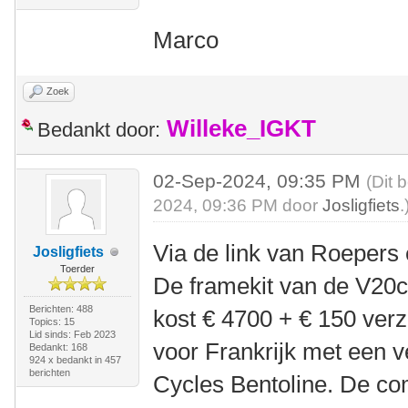
Marco
Zoek
Willeke_IGKT
Bedankt door:
02-Sep-2024, 09:35 PM
(Dit 
2024, 09:36 PM door
Josligfiets
.
Via de link van Roepers e
Josligfiets
Toerder
De framekit van de V20c 
Berichten: 488
kost € 4700 + € 150 ver
Topics: 15
Lid sinds: Feb 2023
voor Frankrijk met een 
Bedankt: 168
924 x bedankt in 457
berichten
Cycles Bentoline. De com