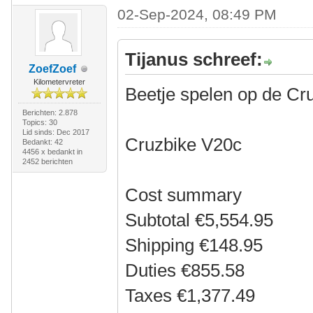
02-Sep-2024, 08:49 PM
Tijanus schreef:
ZoefZoef
Kilometervreter
Beetje spelen op de Cr
Berichten: 2.878
Topics: 30
Lid sinds: Dec 2017
Cruzbike V20c
Bedankt: 42
4456 x bedankt in
2452 berichten
Cost summary
Subtotal €5,554.95
Shipping €148.95
Duties €855.58
Taxes €1,377.49