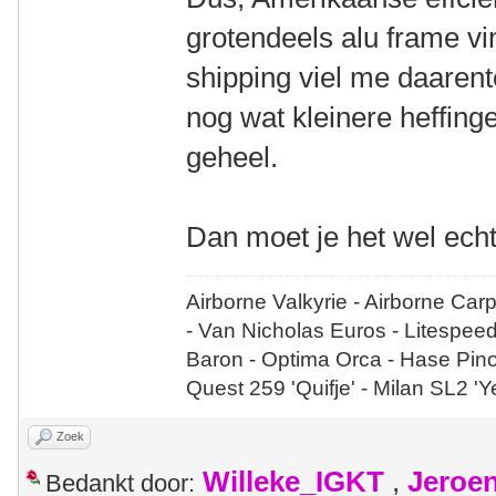
grotendeels alu frame vin
shipping viel me daaren
nog wat kleinere heffin
geheel.
Dan moet je het wel echt
Airborne Valkyrie - Airborne Car
- Van Nicholas Euros - Litespee
Baron - Optima Orca - Hase Pin
Quest 259 'Quifje' - Milan SL2 '
Zoek
Willeke_IGKT
,
Jeroe
Bedankt door: