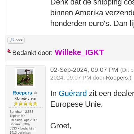
Denk dat de shipping cos
binnen Amerika verzende
honderden euro's. Dan lij
Zoek
Willeke_IGKT
Bedankt door:
02-Sep-2024, 09:07 PM
(Dit 
2024, 09:07 PM door
Roepers
.)
In
Guérard
zit een deale
Roepers
Kilometervreter
Europese Unie.
Berichten: 2.883
Topics: 90
Lid sinds: Apr 2017
Groet,
Bedankt: 3087
3333 x bedankt in
1413 berichten