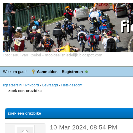
Welkom gast!
Aanmelden
Registreren
ligfietsers.nl
›
Prikbord
›
Gevraagd
›
Fiets gezocht
zoek een cruzbike
elde waardering is 0
zoek een cruzbike
10-Mar-2024, 08:54 PM