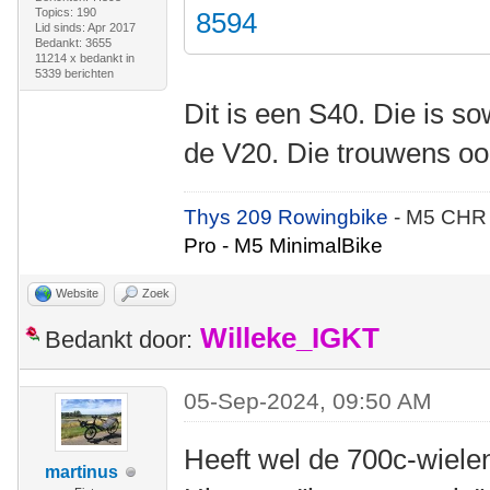
Topics: 190
8594
Lid sinds: Apr 2017
Bedankt: 3655
11214 x bedankt in
5339 berichten
Dit is een S40. Die is s
de V20. Die trouwens oo
Thys 209 Rowingbike
- M5 CHR
Pro - M5 MinimalBike
Website
Zoek
Willeke_IGKT
Bedankt door:
05-Sep-2024, 09:50 AM
Heeft wel de 700c-wielen
martinus