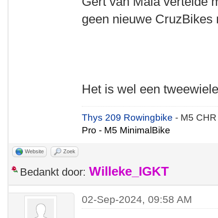
Gert van Maia vertelde m
geen nieuwe CruzBikes 
Het is wel een tweewie
Thys 209 Rowingbike
- M5 CHR
Pro - M5 MinimalBike
Website
Zoek
Willeke_IGKT
Bedankt door:
02-Sep-2024, 09:58 AM