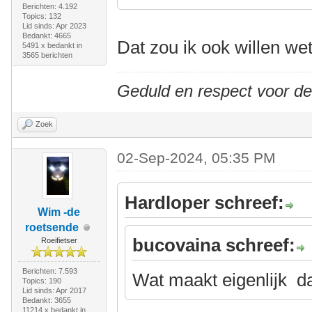
Berichten: 4.192
Topics: 132
Lid sinds: Apr 2023
Bedankt: 4665
Dat zou ik ook willen we
5491 x bedankt in
3565 berichten
Geduld en respect voor d
Zoek
02-Sep-2024, 05:35 PM
Hardloper schreef:
Wim -de
roetsende
bucovaina schreef:
Roeifietser
Berichten: 7.593
Wat maakt eigenlijk da
Topics: 190
Lid sinds: Apr 2017
Bedankt: 3655
11214 x bedankt in