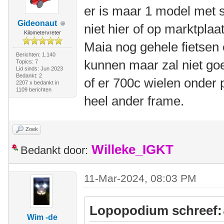
er is maar 1 model met s
Gideonaut
niet hier of op marktplaa
Kilometervreter
Maia nog gehele fietsen 
Berichten: 1.140
kunnen maar zal niet goe
Topics: 7
Lid sinds: Jun 2023
Bedankt: 2
of er 700c wielen onder 
2207 x bedankt in
1109 berichten
heel ander frame.
Zoek
Willeke_IGKT
Bedankt door:
11-Mar-2024, 08:03 PM
Lopopodium schreef:
Wim -de