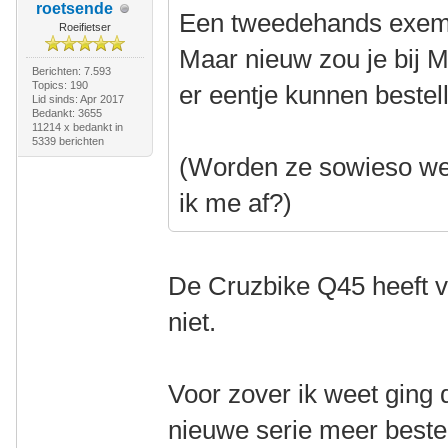
roetsende
Een tweedehands exempl
Roeifietser
Maar nieuw zou je bij M
Berichten: 7.593
Topics: 190
er eentje kunnen bestel
Lid sinds: Apr 2017
Bedankt: 3655
11214 x bedankt in
5339 berichten
(Worden ze sowieso wel
ik me af?)
De Cruzbike Q45 heeft v
niet.
Voor zover ik weet ging
nieuwe serie meer bestel