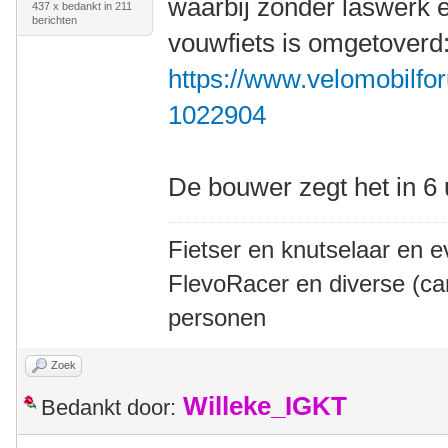
waarbij zonder laswerk 
437 x bedankt in 211
berichten
vouwfiets is omgetoverd
https://www.velomobilfor
1022904
De bouwer zegt het in 6
Fietser en knutselaar en e
FlevoRacer en diverse (ca
personen
Zoek
Willeke_IGKT
Bedankt door: