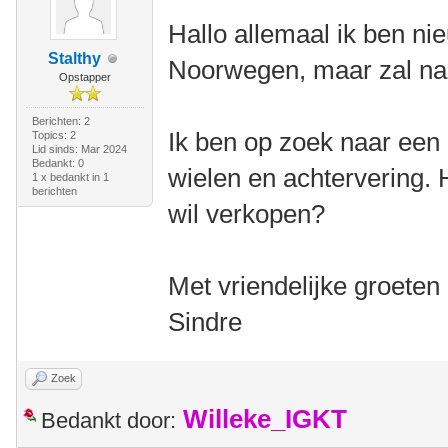
Hallo allemaal ik ben nie
Stalthy
Noorwegen, maar zal na
Opstapper
Berichten: 2
Ik ben op zoek naar een 
Topics: 2
Lid sinds: Mar 2024
Bedankt: 0
wielen en achtervering. H
1 x bedankt in 1
berichten
wil verkopen?
Met vriendelijke groeten
Sindre
Zoek
Willeke_IGKT
Bedankt door: