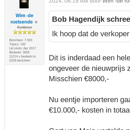
2024, 06:19 AM door
Wim -de r
Wim -de
Bob Hagendijk schree
roetsende
Roeifietser
Ik hoop dat de verkoper 
Berichten: 7.593
Topics: 190
Lid sinds: Apr 2017
Bedankt: 3655
Dit is inderdaad een hele
11214 x bedankt in
5339 berichten
ongeveer de nieuwprijs 
Misschien €8000,-
Nu eentje importeren ga
€10.000,- kosten in totaa