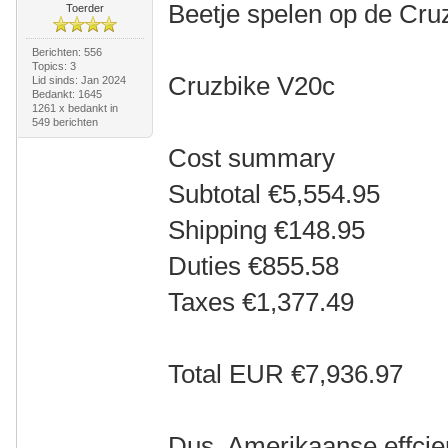
Beetje spelen op de Cru
Toerder
Berichten: 556
Topics: 3
Cruzbike V20c
Lid sinds: Jan 2024
Bedankt: 1645
1261 x bedankt in
549 berichten
Cost summary
Subtotal €5,554.95
Shipping €148.95
Duties €855.58
Taxes €1,377.49
Total EUR €7,936.97
Dus, Amerikaanse effcie