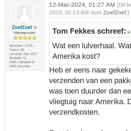
12-Mar-2024, 01:27 AM
(Dit 
2024, 02:13 AM door
ZoefZoef
.)
ZoefZoef
Tom Fekkes schreef:
Kilometervreter
Wat een lulverhaal. Wat
Berichten: 2.878
Topics: 30
Amerika kost?
Lid sinds: Dec 2017
Bedankt: 42
4456 x bedankt in
2452 berichten
Heb er eens naar gekeke
verzenden van een pakket
was toen duurder dan een
vliegtuig naar Amerika. 
verzendkosten.