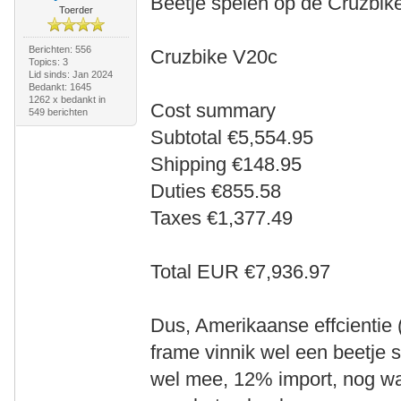
Beetje spelen op de Cruzbik
Toerder
Berichten: 556
Cruzbike V20c
Topics: 3
Lid sinds: Jan 2024
Bedankt: 1645
1262 x bedankt in
Cost summary
549 berichten
Subtotal €5,554.95
Shipping €148.95
Duties €855.58
Taxes €1,377.49
Total EUR €7,936.97
Dus, Amerikaanse effcientie 
frame vinnik wel een beetje s
wel mee, 12% import, nog wa