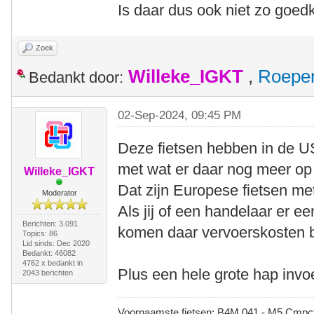
Is daar dus ook niet zo goed
Zoek
Willeke_IGKT
,
Roepe
Bedankt door:
02-Sep-2024, 09:45 PM
Deze fietsen hebben in de US
met wat er daar nog meer op 
Willeke_IGKT
Dat zijn Europese fietsen me
Moderator
Als jij of een handelaar er e
Berichten: 3.091
komen daar vervoerskosten 
Topics: 86
Lid sinds: Dec 2020
Bedankt: 46082
4762 x bedankt in
Plus een hele grote hap invo
2043 berichten
Voornaamste fietsen: B4M 041 - M5 Cmpct -