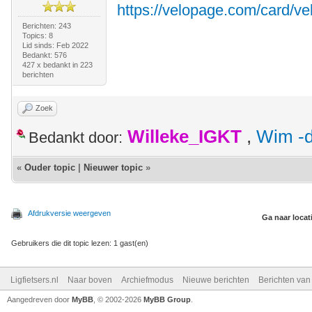
https://velopage.com/card/ve
Berichten: 243
Topics: 8
Lid sinds: Feb 2022
Bedankt: 576
427 x bedankt in 223
berichten
Zoek
Willeke_IGKT
,
Wim -d
Bedankt door:
«
Ouder topic
|
Nieuwer topic
»
Afdrukversie weergeven
Ga naar locat
Gebruikers die dit topic lezen: 1 gast(en)
Ligfietsers.nl
Naar boven
Archiefmodus
Nieuwe berichten
Berichten va
Aangedreven door
MyBB
, © 2002-2026
MyBB Group
.