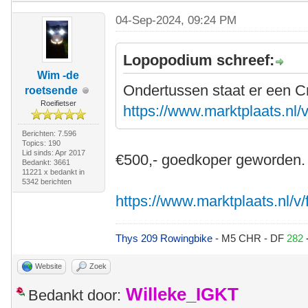
04-Sep-2024, 09:24 PM
Lopopodium schreef:
Wim -de
Ondertussen staat er een C
roetsende
Roeifietser
https://www.marktplaats.nl/v
Berichten: 7.596
Topics: 190
Lid sinds: Apr 2017
€500,- goedkoper geworden.
Bedankt: 3661
11221 x bedankt in
5342 berichten
https://www.marktplaats.nl/v/
Thys 209 Rowingbike
- M5 CHR - DF
282
Website
Zoek
Willeke_IGKT
Bedankt door: