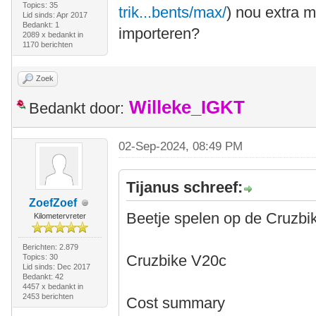
Topics: 35
trik...bents/max/
) nou extra 
Lid sinds: Apr 2017
Bedankt: 1
importeren?
2089 x bedankt in
1170 berichten
Zoek
Willeke_IGKT
Bedankt door:
02-Sep-2024, 08:49 PM
Tijanus schreef:
ZoefZoef
Beetje spelen op de Cruzbi
Kilometervreter
Berichten: 2.879
Cruzbike V20c
Topics: 30
Lid sinds: Dec 2017
Bedankt: 42
4457 x bedankt in
2453 berichten
Cost summary