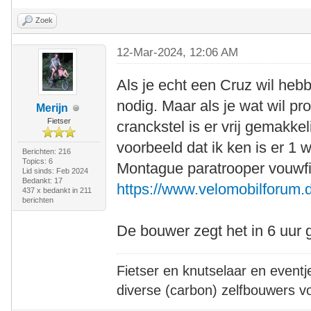
Zoek
12-Mar-2024, 12:06 AM
Als je echt een Cruz wil heb
nodig. Maar als je wat wil p
Merijn
Fietser
cranckstel is er vrij gemakkel
voorbeeld dat ik ken is er 1 
Berichten: 216
Topics: 6
Montague paratrooper vouwfi
Lid sinds: Feb 2024
Bedankt: 17
https://www.velomobilforum.d
437 x bedankt in 211
berichten
De bouwer zegt het in 6 uur
Fietser en knutselaar en eventj
diverse (carbon) zelfbouwers v