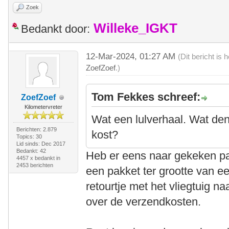
Zoek
Willeke_IGKT
Bedankt door:
12-Mar-2024, 01:27 AM
(Dit bericht is
ZoefZoef
.)
Tom Fekkes schreef:
ZoefZoef
Kilometervreter
Wat een lulverhaal. Wat den
Berichten: 2.879
kost?
Topics: 30
Lid sinds: Dec 2017
Bedankt: 42
Heb er eens naar gekeken pa
4457 x bedankt in
2453 berichten
een pakket ter grootte van e
retourtje met het vliegtuig n
over de verzendkosten.