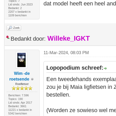
Topics: 7
dat model heeft een heel and
Lid sinds: Jun 2023
Bedankt: 2
2207 x bedankt in
1109 berichten
Zoek
Willeke_IGKT
Bedankt door:
11-Mar-2024, 08:03 PM
Lopopodium schreef:
Wim -de
Een tweedehands exemplaar
roetsende
Roeifietser
zou je bij Maia ligfietsen i
bestellen.
Berichten: 7.596
Topics: 190
Lid sinds: Apr 2017
Bedankt: 3661
(Worden ze sowieso wel met
11221 x bedankt in
5342 berichten