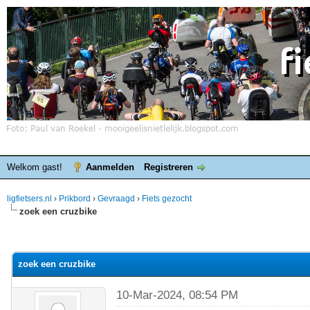
Welkom gast!
Aanmelden
Registreren
ligfietsers.nl
›
Prikbord
›
Gevraagd
›
Fiets gezocht
zoek een cruzbike
elde waardering is 0
zoek een cruzbike
10-Mar-2024, 08:54 PM