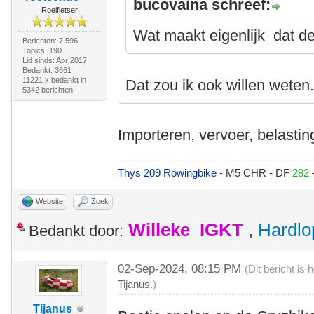
bucovaina schreef:
Roeifietser
Wat maakt eigenlijk dat de
Berichten: 7.596
Topics: 190
Lid sinds: Apr 2017
Bedankt: 3661
11221 x bedankt in
Dat zou ik ook willen weten
5342 berichten
Importeren, vervoer, belastin
Thys 209 Rowingbike
- M5 CHR - DF
282
Website
Zoek
Willeke_IGKT
,
Hardlo
Bedankt door:
02-Sep-2024, 08:15 PM
(Dit bericht is
Tijanus
.)
Tijanus