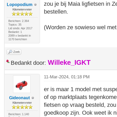
zou je bij Maia ligfietsen in
Lopopodium
Kilometervreter
bestellen.
Berichten: 2.364
Topics: 35
(Worden ze sowieso wel met 
Lid sinds: Apr 2017
Bedankt: 1
2089 x bedankt in
1170 berichten
Zoek
Willeke_IGKT
Bedankt door:
11-Mar-2024, 01:18 PM
er is maar 1 model met suspen
of op marktplaats tegenkomen
Gideonaut
Kilometervreter
fietsen op vraag besteld, zo
goedkoop zijn. Ook weet ik n
Berichten: 1.140