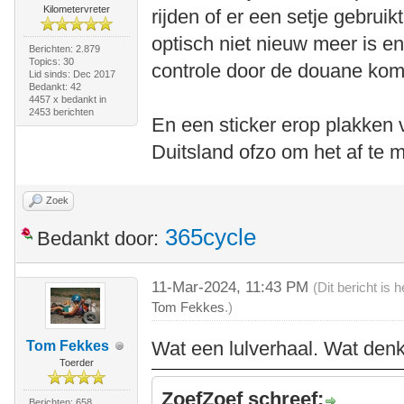
Kilometervreter
rijden of er een setje gebrui
optisch niet nieuw meer is e
Berichten: 2.879
Topics: 30
controle door de douane kom
Lid sinds: Dec 2017
Bedankt: 42
4457 x bedankt in
2453 berichten
En een sticker erop plakken 
Duitsland ofzo om het af te
Zoek
365cycle
Bedankt door:
11-Mar-2024, 11:43 PM
(Dit bericht is
Tom Fekkes
.)
Wat een lulverhaal. Wat denk
Tom Fekkes
Toerder
ZoefZoef schreef:
Berichten: 658