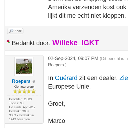
Amerika verzenden kost ook 
lijkt dit me echt niet kloppen.
Zoek
Willeke_IGKT
Bedankt door:
02-Sep-2024, 09:07 PM
(Dit bericht is
Roepers
.)
In
Guérard
zit een dealer.
Zi
Roepers
Europese Unie.
Kilometervreter
Berichten: 2.883
Groet,
Topics: 90
Lid sinds: Apr 2017
Bedankt: 3087
3333 x bedankt in
Marco
1413 berichten