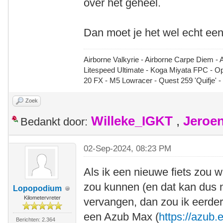
over het geheel.
Dan moet je het wel echt een
Airborne Valkyrie - Airborne Carpe Diem - 
Litespeed Ultimate - Koga Miyata FPC - 
20 FX - M5 Lowracer - Quest 259 'Quifje' 
Zoek
Willeke_IGKT
,
Jeroe
Bedankt door:
02-Sep-2024, 08:23 PM
Als ik een nieuwe fiets zou w
zou kunnen (en dat kan dus n
Lopopodium
Kilometervreter
vervangen, dan zou ik eerde
een Azub Max (
https://azub
Berichten: 2.364