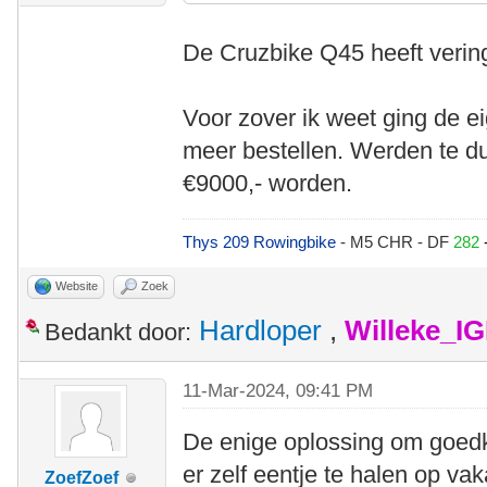
De Cruzbike Q45 heeft verin
Voor zover ik weet ging de 
meer bestellen. Werden te d
€9000,- worden.
Thys 209 Rowingbike
- M5 CHR - DF
282
Website
Zoek
Hardloper
,
Willeke_I
Bedankt door:
11-Mar-2024, 09:41 PM
De enige oplossing om goedk
er zelf eentje te halen op vak
ZoefZoef