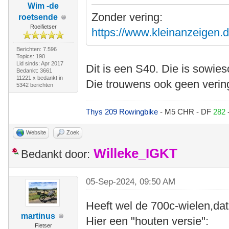
Wim -de
Zonder vering:
roetsende
Roeifietser
https://www.kleinanzeigen.d
Berichten: 7.596
Topics: 190
Lid sinds: Apr 2017
Dit is een S40. Die is sowie
Bedankt: 3661
11221 x bedankt in
Die trouwens ook geen vering
5342 berichten
Thys 209 Rowingbike
- M5 CHR - DF
282
Website
Zoek
Willeke_IGKT
Bedankt door:
05-Sep-2024, 09:50 AM
Heeft wel de 700c-wielen,dat
martinus
Hier een "houten versie":
Fietser