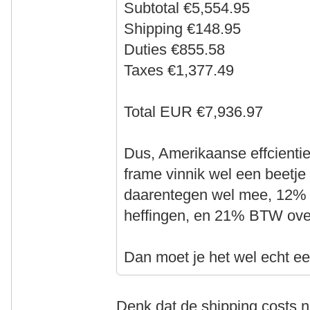
Subtotal €5,554.95
Shipping €148.95
Duties €855.58
Taxes €1,377.49
Total EUR €7,936.97
Dus, Amerikaanse effcientie
frame vinnik wel een beetje 
daarentegen wel mee, 12% i
heffingen, en 21% BTW over
Dan moet je het wel echt ee
Denk dat de shipping costs n