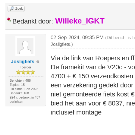
Zoek
Willeke_IGKT
Bedankt door:
02-Sep-2024, 09:35 PM
(Dit bericht is
Josligfiets
.)
Via de link van Roepers en ff
Josligfiets
De framekit van de V20c - voo
Toerder
4700 + € 150 verzendkosten 
Berichten: 488
een verzekering gedekt door
Topics: 15
Lid sinds: Feb 2023
niet gemonteerde fiets kost €
Bedankt: 168
924 x bedankt in 457
bied het aan voor € 8037, ni
berichten
inclusief montage