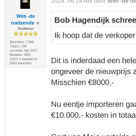
2024, 06:19 AM door
Wim -de r
Wim -de
Bob Hagendijk schree
roetsende
Roeifietser
Ik hoop dat de verkoper 
Berichten: 7.596
Topics: 190
Lid sinds: Apr 2017
Bedankt: 3661
Dit is inderdaad een hele
11221 x bedankt in
5342 berichten
ongeveer de nieuwprijs 
Misschien €8000,-
Nu eentje importeren ga
€10.000,- kosten in totaa