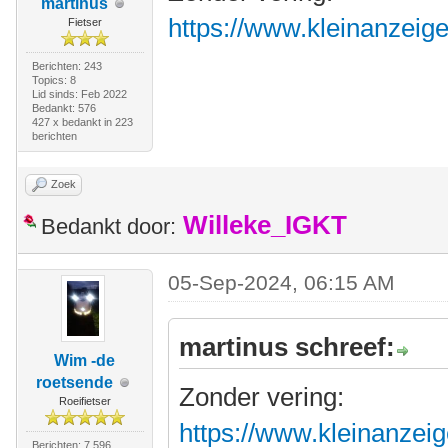
martinus
https://www.kleinanzeig
Fietser
Berichten: 243
Topics: 8
Lid sinds: Feb 2022
Bedankt: 576
427 x bedankt in 223
berichten
Zoek
Willeke_IGKT
Bedankt door:
05-Sep-2024, 06:15 AM
martinus schreef:
Wim -de
roetsende
Zonder vering:
Roeifietser
https://www.kleinanzeig
Berichten: 7.596