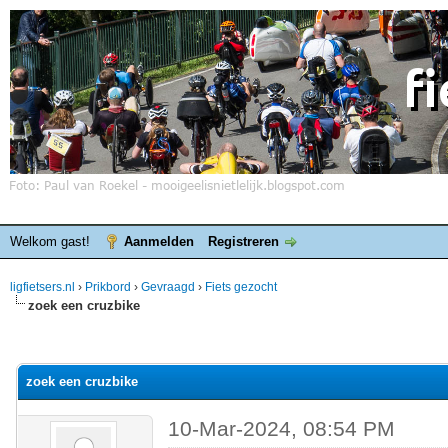
Welkom gast!
Aanmelden
Registreren
ligfietsers.nl
›
Prikbord
›
Gevraagd
›
Fiets gezocht
zoek een cruzbike
elde waardering is 0
zoek een cruzbike
10-Mar-2024, 08:54 PM