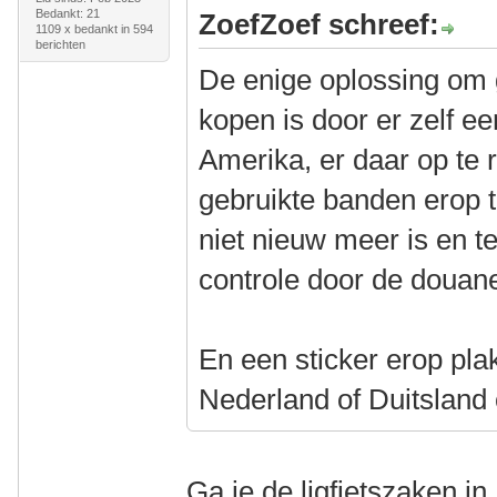
Bedankt: 21
ZoefZoef schreef:
1109 x bedankt in 594
berichten
De enige oplossing om 
kopen is door er zelf ee
Amerika, er daar op te r
gebruikte banden erop t
niet nieuw meer is en t
controle door de douan
En een sticker erop pla
Nederland of Duitsland
Ga je de ligfietszaken i