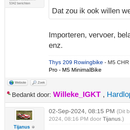
5342 berichten
Dat zou ik ook willen w
Importeren, vervoer, bel
enz.
Thys 209 Rowingbike
- M5 CHR
Pro - M5 MinimalBike
Website
Zoek
Willeke_IGKT
,
Hardlo
Bedankt door:
02-Sep-2024, 08:15 PM
(Dit 
2024, 08:16 PM door
Tijanus
.)
Tijanus