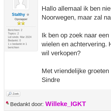
Hallo allemaal ik ben nie
Stalthy
Noorwegen, maar zal na
Opstapper
Berichten: 2
Ik ben op zoek naar een 
Topics: 2
Lid sinds: Mar 2024
Bedankt: 0
wielen en achtervering. H
1 x bedankt in 1
berichten
wil verkopen?
Met vriendelijke groeten
Sindre
Zoek
Willeke_IGKT
Bedankt door: