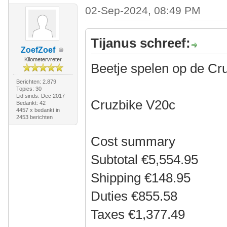
02-Sep-2024, 08:49 PM
Tijanus schreef:
ZoefZoef
Kilometervreter
Beetje spelen op de Cr
Berichten: 2.879
Topics: 30
Lid sinds: Dec 2017
Cruzbike V20c
Bedankt: 42
4457 x bedankt in
2453 berichten
Cost summary
Subtotal €5,554.95
Shipping €148.95
Duties €855.58
Taxes €1,377.49