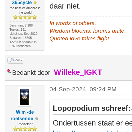
365cycle
daar niet.
the best velomobile in
the world
In words of others,
Berichten: 7.188
Topics: 131
Wisdom blooms, forums unite,
Lid sinds: Sep 2020
Quoted love takes flight.
Bedankt: 15605
12287 x bedankt in
5769 berichten
Zoek
Willeke_IGKT
Bedankt door:
04-Sep-2024, 09:24 PM
Lopopodium schreef:
Wim -de
roetsende
Ondertussen staat er e
Roeifietser