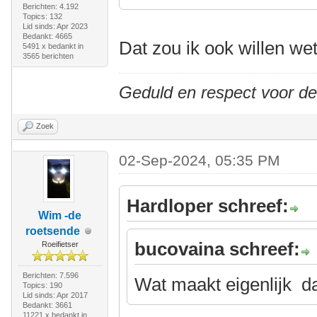
Berichten: 4.192
Topics: 132
Lid sinds: Apr 2023
Bedankt: 4665
Dat zou ik ook willen we
5491 x bedankt in
3565 berichten
Geduld en respect voor d
Zoek
02-Sep-2024, 05:35 PM
Hardloper schreef:
Wim -de
roetsende
bucovaina schreef:
Roeifietser
Berichten: 7.596
Wat maakt eigenlijk da
Topics: 190
Lid sinds: Apr 2017
Bedankt: 3661
11221 x bedankt in