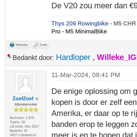
De V20 zou meer dan €9
Thys 209 Rowingbike
- M5 CHR
Pro - M5 MinimalBike
Website
Zoek
Hardloper
,
Willeke_I
Bedankt door:
11-Mar-2024, 09:41 PM
De enige oplossing om g
ZoefZoef
kopen is door er zelf een
Kilometervreter
Amerika, er daar op te ri
Berichten: 2.879
banden erop te leggen zo
Topics: 30
Lid sinds: Dec 2017
Bedankt: 42
meer is en te hopen dat 
4457 x bedankt in