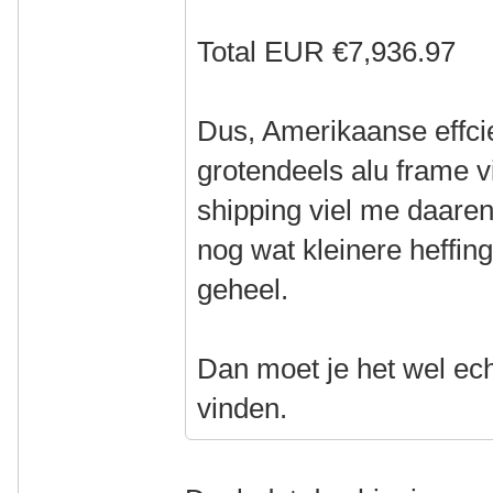
Total EUR €7,936.97
Dus, Amerikaanse effci
grotendeels alu frame vi
shipping viel me daare
nog wat kleinere heffi
geheel.
Dan moet je het wel ech
vinden.