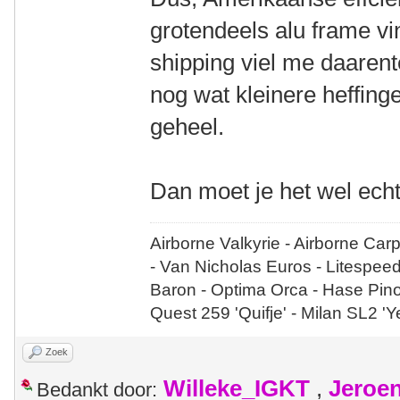
grotendeels alu frame vin
shipping viel me daaren
nog wat kleinere heffin
geheel.
Dan moet je het wel echt
Airborne Valkyrie - Airborne Car
- Van Nicholas Euros - Litespee
Baron - Optima Orca - Hase Pin
Quest 259 'Quifje' - Milan SL2 '
Zoek
Willeke_IGKT
,
Jeroe
Bedankt door: