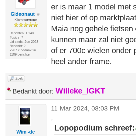
er is maar 1 model met s
Gideonaut
niet hier of op marktplaa
Kilometervreter
Maia nog gehele fietsen 
Berichten: 1.140
kunnen maar zal niet goe
Topics: 7
Lid sinds: Jun 2023
Bedankt: 2
of er 700c wielen onder 
2207 x bedankt in
1109 berichten
heel ander frame.
Zoek
Willeke_IGKT
Bedankt door:
11-Mar-2024, 08:03 PM
Lopopodium schreef:
Wim -de