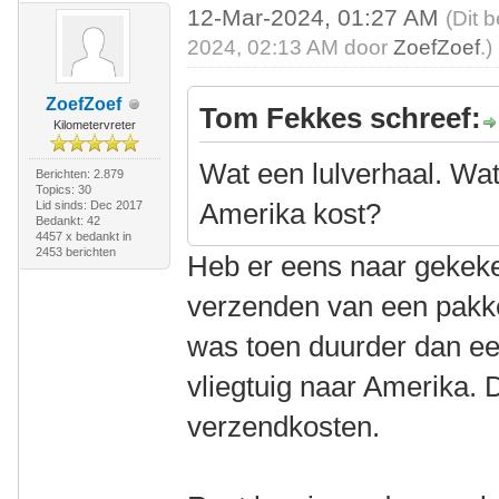
12-Mar-2024, 01:27 AM
(Dit 
2024, 02:13 AM door
ZoefZoef
.)
ZoefZoef
Tom Fekkes schreef:
Kilometervreter
Wat een lulverhaal. Wat
Berichten: 2.879
Topics: 30
Amerika kost?
Lid sinds: Dec 2017
Bedankt: 42
4457 x bedankt in
2453 berichten
Heb er eens naar gekeke
verzenden van een pakket
was toen duurder dan een
vliegtuig naar Amerika. 
verzendkosten.