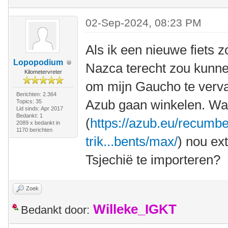
02-Sep-2024, 08:23 PM
Als ik een nieuwe fiets z
Lopopodium
Nazca terecht zou kunnen
Kilometervreter
om mijn Gaucho te verva
Berichten: 2.364
Azub gaan winkelen. Wa
Topics: 35
Lid sinds: Apr 2017
Bedankt: 1
(
https://azub.eu/recumbe
2089 x bedankt in
1170 berichten
trik...bents/max/
) nou ex
Tsjechië te importeren?
Zoek
Willeke_IGKT
Bedankt door: