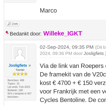
Marco
Zoek
Willeke_IGKT
Bedankt door:
02-Sep-2024, 09:35 PM
(Dit 
2024, 09:36 PM door
Josligfiets
.
Via de link van Roepers e
Josligfiets
Toerder
De framekit van de V20c 
Berichten: 488
kost € 4700 + € 150 ver
Topics: 15
Lid sinds: Feb 2023
voor Frankrijk met een 
Bedankt: 168
924 x bedankt in 457
berichten
Cycles Bentoline. De com