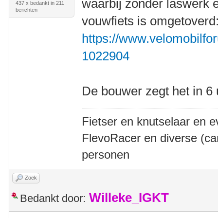
waarbij zonder laswerk 
437 x bedankt in 211
berichten
vouwfiets is omgetoverd
https://www.velomobilfor
1022904
De bouwer zegt het in 6
Fietser en knutselaar en e
FlevoRacer en diverse (ca
personen
Zoek
Willeke_IGKT
Bedankt door: