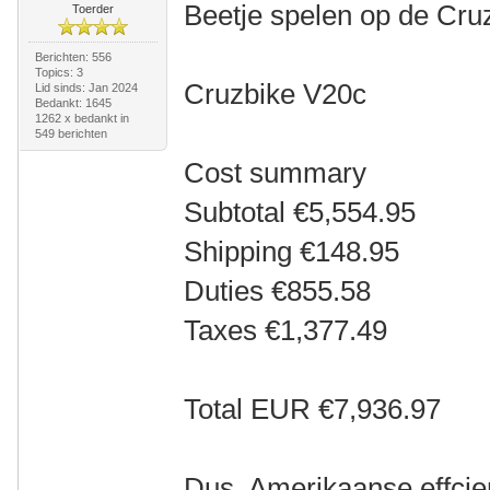
Beetje spelen op de Cru
Toerder
Berichten: 556
Topics: 3
Cruzbike V20c
Lid sinds: Jan 2024
Bedankt: 1645
1262 x bedankt in
549 berichten
Cost summary
Subtotal €5,554.95
Shipping €148.95
Duties €855.58
Taxes €1,377.49
Total EUR €7,936.97
Dus, Amerikaanse effcie