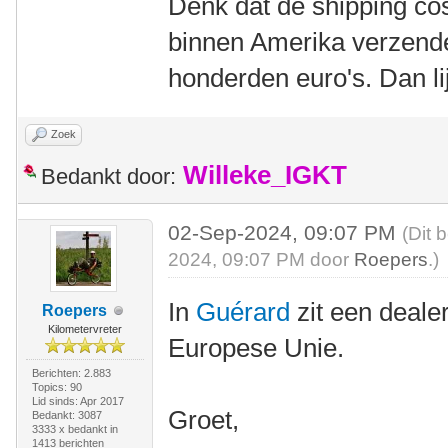
Denk dat de shipping cos
binnen Amerika verzende
honderden euro's. Dan lij
Zoek
Willeke_IGKT
Bedankt door:
02-Sep-2024, 09:07 PM
(Dit 
2024, 09:07 PM door
Roepers
.)
In
Guérard
zit een deale
Roepers
Kilometervreter
Europese Unie.
Berichten: 2.883
Topics: 90
Lid sinds: Apr 2017
Groet,
Bedankt: 3087
3333 x bedankt in
1413 berichten