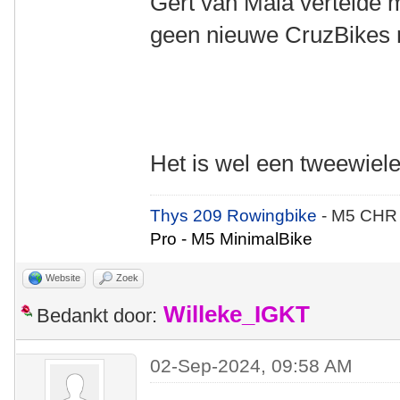
Gert van Maia vertelde m
geen nieuwe CruzBikes 
Het is wel een tweewie
Thys 209 Rowingbike
- M5 CHR
Pro - M5 MinimalBike
Website
Zoek
Willeke_IGKT
Bedankt door:
02-Sep-2024, 09:58 AM