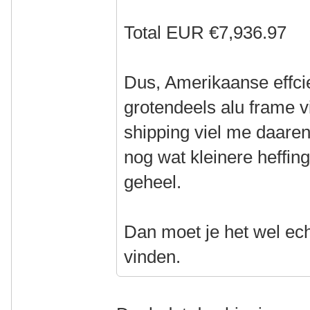
Total EUR €7,936.97
Dus, Amerikaanse effci
grotendeels alu frame vi
shipping viel me daare
nog wat kleinere heffi
geheel.
Dan moet je het wel ech
vinden.