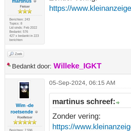
martinus
https://www.kleinanzeig
Fietser
Berichten: 243
Topics: 8
Lid sinds: Feb 2022
Bedankt: 576
427 x bedankt in 223
berichten
Zoek
Willeke_IGKT
Bedankt door:
05-Sep-2024, 06:15 AM
martinus schreef:
Wim -de
roetsende
Zonder vering:
Roeifietser
https://www.kleinanzeig
Berichten: 7.596