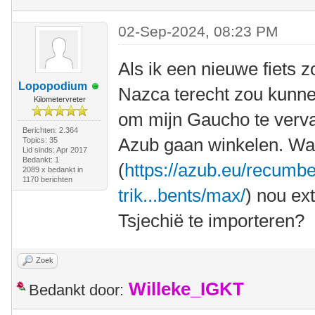
02-Sep-2024, 08:23 PM
Als ik een nieuwe fiets z
Lopopodium
Nazca terecht zou kunnen
Kilometervreter
om mijn Gaucho te verva
Berichten: 2.364
Azub gaan winkelen. Wa
Topics: 35
Lid sinds: Apr 2017
Bedankt: 1
(
https://azub.eu/recumbe
2089 x bedankt in
1170 berichten
trik...bents/max/
) nou ex
Tsjechië te importeren?
Zoek
Willeke_IGKT
Bedankt door: