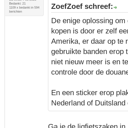
Bedankt: 21
ZoefZoef schreef:
1109 x bedankt in 594
berichten
De enige oplossing om 
kopen is door er zelf ee
Amerika, er daar op te r
gebruikte banden erop t
niet nieuw meer is en t
controle door de douan
En een sticker erop pla
Nederland of Duitsland
Ga je de ligfietszaken i