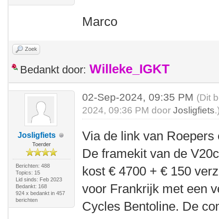
Marco
Zoek
Willeke_IGKT
Bedankt door:
02-Sep-2024, 09:35 PM
(Dit 
2024, 09:36 PM door
Josligfiets
.
Via de link van Roepers e
Josligfiets
Toerder
De framekit van de V20c 
Berichten: 488
kost € 4700 + € 150 ver
Topics: 15
Lid sinds: Feb 2023
voor Frankrijk met een 
Bedankt: 168
924 x bedankt in 457
berichten
Cycles Bentoline. De com