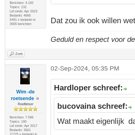
Berichten: 4.192
Topics: 132
Lid sinds: Apr 2023
Bedankt: 4666
Dat zou ik ook willen we
5491 x bedankt in
3565 berichten
Geduld en respect voor d
Zoek
02-Sep-2024, 05:35 PM
Hardloper schreef:
Wim -de
roetsende
bucovaina schreef:
Roeifietser
Berichten: 7.596
Wat maakt eigenlijk da
Topics: 190
Lid sinds: Apr 2017
Bedankt: 3661
11225 x bedankt in