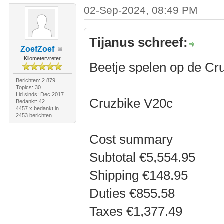
02-Sep-2024, 08:49 PM
Tijanus schreef:
ZoefZoef
Kilometervreter
Beetje spelen op de Cr
Berichten: 2.879
Topics: 30
Lid sinds: Dec 2017
Cruzbike V20c
Bedankt: 42
4457 x bedankt in
2453 berichten
Cost summary
Subtotal €5,554.95
Shipping €148.95
Duties €855.58
Taxes €1,377.49