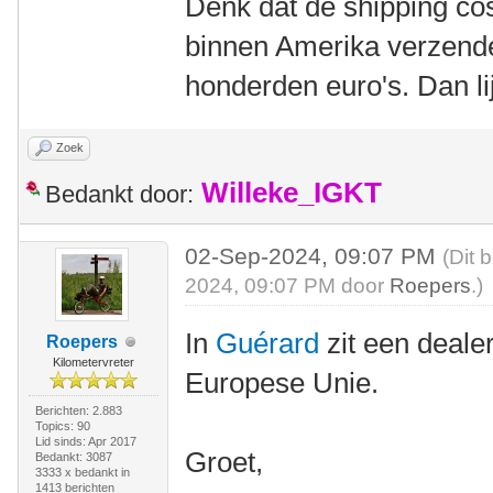
Denk dat de shipping cos
binnen Amerika verzende
honderden euro's. Dan lij
Zoek
Willeke_IGKT
Bedankt door:
02-Sep-2024, 09:07 PM
(Dit 
2024, 09:07 PM door
Roepers
.)
In
Guérard
zit een deale
Roepers
Kilometervreter
Europese Unie.
Berichten: 2.883
Topics: 90
Lid sinds: Apr 2017
Groet,
Bedankt: 3087
3333 x bedankt in
1413 berichten