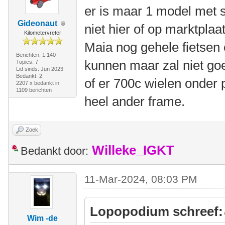
er is maar 1 model met s
Gideonaut
niet hier of op marktplaa
Kilometervreter
Maia nog gehele fietsen 
Berichten: 1.140
kunnen maar zal niet goe
Topics: 7
Lid sinds: Jun 2023
Bedankt: 2
of er 700c wielen onder 
2207 x bedankt in
1109 berichten
heel ander frame.
Zoek
Willeke_IGKT
Bedankt door:
11-Mar-2024, 08:03 PM
Lopopodium schreef:
Wim -de