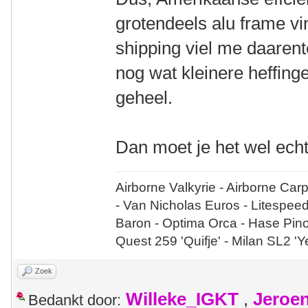
grotendeels alu frame vin
shipping viel me daaren
nog wat kleinere heffin
geheel.
Dan moet je het wel echt
Airborne Valkyrie - Airborne Car
- Van Nicholas Euros - Litespee
Baron - Optima Orca - Hase Pin
Quest 259 'Quifje' - Milan SL2 '
Zoek
Willeke_IGKT
,
Jeroe
Bedankt door: