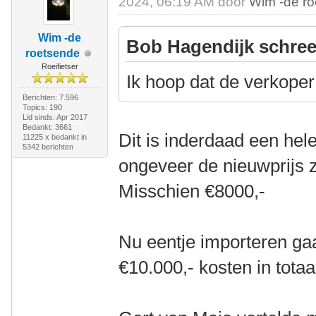
2024, 06:19 AM door
Wim -de r
Wim -de
Bob Hagendijk schree
roetsende
Roeifietser
Ik hoop dat de verkoper 
Berichten: 7.596
Topics: 190
Lid sinds: Apr 2017
Bedankt: 3661
Dit is inderdaad een hele
11225 x bedankt in
5342 berichten
ongeveer de nieuwprijs 
Misschien €8000,-
Nu eentje importeren ga
€10.000,- kosten in totaa