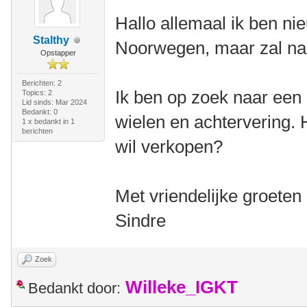
Hallo allemaal ik ben nie
Stalthy
Noorwegen, maar zal na
Opstapper
Berichten: 2
Ik ben op zoek naar een 
Topics: 2
Lid sinds: Mar 2024
Bedankt: 0
wielen en achtervering. H
1 x bedankt in 1
berichten
wil verkopen?
Met vriendelijke groeten
Sindre
Zoek
Willeke_IGKT
Bedankt door: