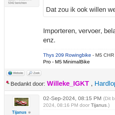
5342 berichten
Dat zou ik ook willen w
Importeren, vervoer, bel
enz.
Thys 209 Rowingbike
- M5 CHR
Pro - M5 MinimalBike
Website
Zoek
Willeke_IGKT
,
Hardlo
Bedankt door:
02-Sep-2024, 08:15 PM
(Dit 
2024, 08:16 PM door
Tijanus
.)
Tijanus