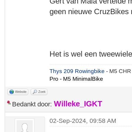
Gert van Maia vertelde m
geen nieuwe CruzBikes 
Het is wel een tweewie
Thys 209 Rowingbike
- M5 CHR
Pro - M5 MinimalBike
Website
Zoek
Willeke_IGKT
Bedankt door:
02-Sep-2024, 09:58 AM