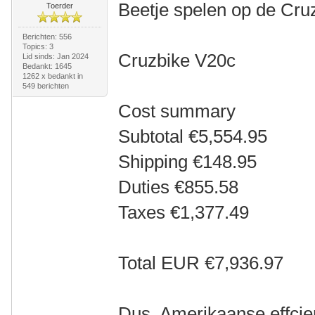
Beetje spelen op de Cru
Toerder
Berichten: 556
Topics: 3
Cruzbike V20c
Lid sinds: Jan 2024
Bedankt: 1645
1262 x bedankt in
549 berichten
Cost summary
Subtotal €5,554.95
Shipping €148.95
Duties €855.58
Taxes €1,377.49
Total EUR €7,936.97
Dus, Amerikaanse effcie