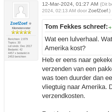
12-Mar-2024, 01:27 AM
(Dit 
2024, 02:13 AM door
ZoefZoef
.)
ZoefZoef
Tom Fekkes schreef:
Kilometervreter
Wat een lulverhaal. Wat
Berichten: 2.879
Topics: 30
Amerika kost?
Lid sinds: Dec 2017
Bedankt: 42
4457 x bedankt in
2453 berichten
Heb er eens naar gekeke
verzenden van een pakket
was toen duurder dan een
vliegtuig naar Amerika. 
verzendkosten.