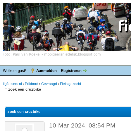
Welkom gast!
Aanmelden
Registreren
ligfietsers.nl
›
Prikbord
›
Gevraagd
›
Fiets gezocht
zoek een cruzbike
elde waardering is 0
zoek een cruzbike
10-Mar-2024, 08:54 PM