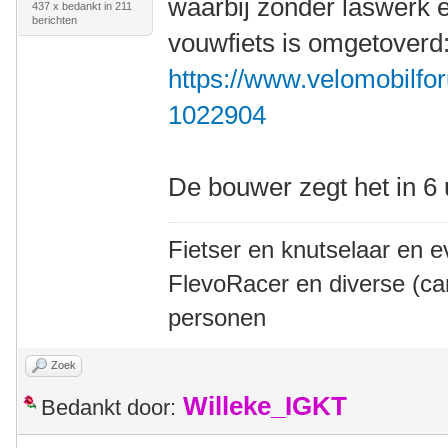
waarbij zonder laswerk 
437 x bedankt in 211
berichten
vouwfiets is omgetoverd
https://www.velomobilfor
1022904
De bouwer zegt het in 6
Fietser en knutselaar en e
FlevoRacer en diverse (ca
personen
Zoek
Willeke_IGKT
Bedankt door: