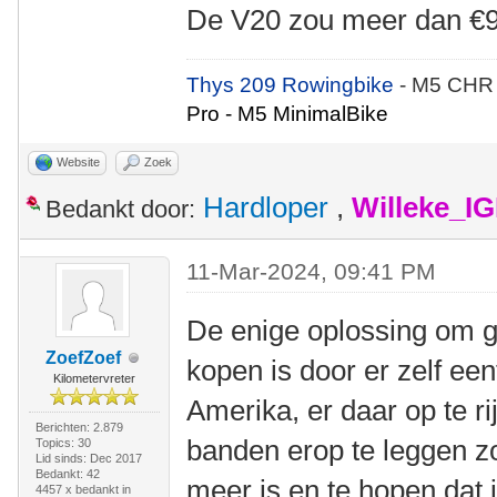
De V20 zou meer dan €9
Thys 209 Rowingbike
- M5 CHR
Pro - M5 MinimalBike
Website
Zoek
Hardloper
,
Willeke_I
Bedankt door:
11-Mar-2024, 09:41 PM
De enige oplossing om g
ZoefZoef
kopen is door er zelf een
Kilometervreter
Amerika, er daar op te ri
Berichten: 2.879
banden erop te leggen zo
Topics: 30
Lid sinds: Dec 2017
Bedankt: 42
meer is en te hopen dat 
4457 x bedankt in