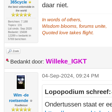
365cycle
daar niet.
the best velomobile in
the world
In words of others,
Berichten: 7.188
Topics: 131
Wisdom blooms, forums unite,
Lid sinds: Sep 2020
Quoted love takes flight.
Bedankt: 15608
12289 x bedankt in
5769 berichten
Zoek
Willeke_IGKT
Bedankt door:
04-Sep-2024, 09:24 PM
Lopopodium schreef:
Wim -de
roetsende
Ondertussen staat er e
Roeifietser