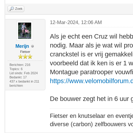
Zoek
12-Mar-2024, 12:06 AM
Als je echt een Cruz wil heb
nodig. Maar als je wat wil p
Merijn
Fietser
cranckstel is er vrij gemakkel
voorbeeld dat ik ken is er 1 
Berichten: 216
Topics: 6
Montague paratrooper vouwfi
Lid sinds: Feb 2024
Bedankt: 17
https://www.velomobilforum.d
437 x bedankt in 211
berichten
De bouwer zegt het in 6 uur
Fietser en knutselaar en eventj
diverse (carbon) zelfbouwers v