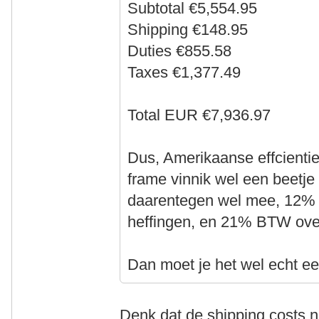
Subtotal €5,554.95
Shipping €148.95
Duties €855.58
Taxes €1,377.49
Total EUR €7,936.97
Dus, Amerikaanse effcientie
frame vinnik wel een beetje 
daarentegen wel mee, 12% i
heffingen, en 21% BTW over
Dan moet je het wel echt ee
Denk dat de shipping costs n