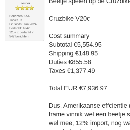
Beetje spelen op de Cruzbik
Toerder
Berichten: 554
Cruzbike V20c
Topics: 3
Lid sinds: Jan 2024
Bedankt: 1642
1257 x bedankt in
Cost summary
547 berichten
Subtotal €5,554.95
Shipping €148.95
Duties €855.58
Taxes €1,377.49
Total EUR €7,936.97
Dus, Amerikaanse effcientie 
frame vinnik wel een beetje s
wel mee, 12% import, nog wa