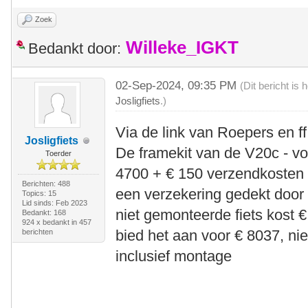
Zoek
Willeke_IGKT
Bedankt door:
02-Sep-2024, 09:35 PM
(Dit bericht is
Josligfiets
.)
Via de link van Roepers en ff
Josligfiets
De framekit van de V20c - voo
Toerder
4700 + € 150 verzendkosten 
Berichten: 488
een verzekering gedekt door
Topics: 15
Lid sinds: Feb 2023
niet gemonteerde fiets kost €
Bedankt: 168
924 x bedankt in 457
bied het aan voor € 8037, ni
berichten
inclusief montage