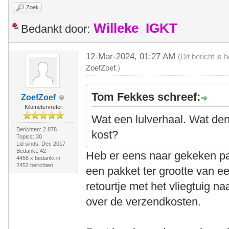
Zoek
Willeke_IGKT
Bedankt door:
12-Mar-2024, 01:27 AM
(Dit bericht is
ZoefZoef
.)
Tom Fekkes schreef:
ZoefZoef
Kilometervreter
Wat een lulverhaal. Wat den
Berichten: 2.878
kost?
Topics: 30
Lid sinds: Dec 2017
Bedankt: 42
Heb er eens naar gekeken pa
4456 x bedankt in
2452 berichten
een pakket ter grootte van e
retourtje met het vliegtuig n
over de verzendkosten.