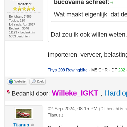
bucovaina schreef:
Roeifietser
Wat maakt eigenlijk dat de
Berichten: 7.588
Topics: 190
Lid sinds: Apr 2017
Bedankt: 3646
11193 x bedankt in
Dat zou ik ook willen weten
5333 berichten
Importeren, vervoer, belastin
Thys 209 Rowingbike
- M5 CHR - DF
282
Website
Zoek
Willeke_IGKT
,
Hardlo
Bedankt door:
02-Sep-2024, 08:15 PM
(Dit bericht is
Tijanus
.)
Tijanus