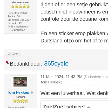
Kilometervreter
rijden of er een setje gebrui
optisch niet nieuw meer is e
Berichten: 2.878
Topics: 30
controle door de douane kom
Lid sinds: Dec 2017
Bedankt: 42
4456 x bedankt in
2452 berichten
En een sticker erop plakken 
Duitsland ofzo om het af te
Zoek
365cycle
Bedankt door:
11-Mar-2024, 11:43 PM
(Dit bericht is
Tom Fekkes
.)
Wat een lulverhaal. Wat denk
Tom Fekkes
Toerder
ZoefZoef schreef:
Berichten: 656