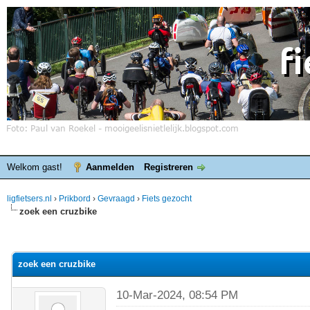
Welkom gast!
Aanmelden
Registreren
ligfietsers.nl
›
Prikbord
›
Gevraagd
›
Fiets gezocht
zoek een cruzbike
elde waardering is 0
zoek een cruzbike
10-Mar-2024, 08:54 PM