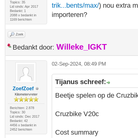
Topics: 35
trik...bents/max/
) nou extra 
Lid sinds: Apr 2017
Bedankt: 1
importeren?
2088 x bedankt in
1169 berichten
Zoek
Willeke_IGKT
Bedankt door:
02-Sep-2024, 08:49 PM
Tijanus schreef:
ZoefZoef
Beetje spelen op de Cruzbi
Kilometervreter
Berichten: 2.878
Cruzbike V20c
Topics: 30
Lid sinds: Dec 2017
Bedankt: 42
4456 x bedankt in
2452 berichten
Cost summary