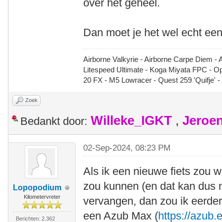
over het geheel.
Dan moet je het wel echt een
Airborne Valkyrie - Airborne Carpe Diem - 
Litespeed Ultimate - Koga Miyata FPC - 
20 FX - M5 Lowracer - Quest 259 'Quifje' 
Zoek
Willeke_IGKT
,
Jeroe
Bedankt door:
02-Sep-2024, 08:23 PM
Als ik een nieuwe fiets zou w
zou kunnen (en dat kan dus n
Lopopodium
Kilometervreter
vervangen, dan zou ik eerde
een Azub Max (
https://azub
Berichten: 2.362