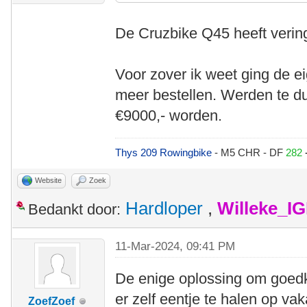
De Cruzbike Q45 heeft verin
Voor zover ik weet ging de 
meer bestellen. Werden te d
€9000,- worden.
Thys 209 Rowingbike
- M5 CHR - DF
282
Website
Zoek
Hardloper
,
Willeke_I
Bedankt door:
11-Mar-2024, 09:41 PM
De enige oplossing om goedk
er zelf eentje te halen op vak
ZoefZoef