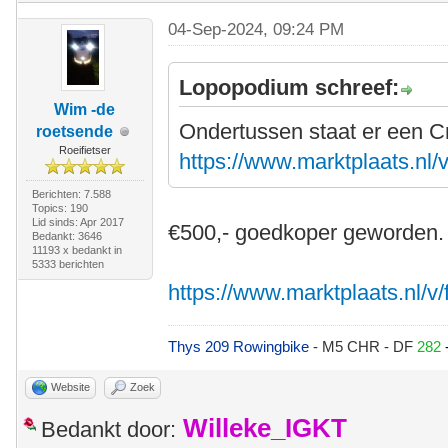
04-Sep-2024, 09:24 PM
Lopopodium schreef:
Wim -de
Ondertussen staat er een C
roetsende
Roeifietser
https://www.marktplaats.nl/v
Berichten: 7.588
Topics: 190
Lid sinds: Apr 2017
€500,- goedkoper geworden.
Bedankt: 3646
11193 x bedankt in
5333 berichten
https://www.marktplaats.nl/v/
Thys 209 Rowingbike
- M5 CHR - DF
282
Website
Zoek
Willeke_IGKT
Bedankt door: