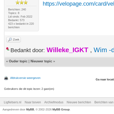
https://velopage.com/card/ve
Berichten: 240
Topics: 8
Lid sinds: Feb 2022
Bedankt: 573
423 x bedankt in 220
berichten
Zoek
Willeke_IGKT
,
Wim -d
Bedankt door:
«
Ouder topic
|
Nieuwer topic
»
Afdrukversie weergeven
Ga naar locat
Gebruikers die dit topic lezen: 2 gast(en)
Ligfietsers.nl
Naar boven
Archiefmodus
Nieuwe berichten
Berichten va
Aangedreven door
MyBB
, © 2002-2026
MyBB Group
.