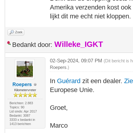
Amerika verzenden kost ook 
lijkt dit me echt niet kloppen.
Zoek
Willeke_IGKT
Bedankt door:
02-Sep-2024, 09:07 PM
(Dit bericht is
Roepers
.)
In
Guérard
zit een dealer.
Zi
Roepers
Europese Unie.
Kilometervreter
Berichten: 2.883
Groet,
Topics: 90
Lid sinds: Apr 2017
Bedankt: 3087
3333 x bedankt in
Marco
1413 berichten