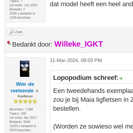
Topics: 7
dat model heeft een heel and
Lid sinds: Jun 2023
Bedankt: 2
2206 x bedankt in
1109 berichten
Zoek
Willeke_IGKT
Bedankt door:
11-Mar-2024, 08:03 PM
Lopopodium schreef:
Wim -de
Een tweedehands exemplaar
roetsende
Roeifietser
zou je bij Maia ligfietsen i
bestellen.
Berichten: 7.588
Topics: 190
Lid sinds: Apr 2017
Bedankt: 3646
(Worden ze sowieso wel met
11193 x bedankt in
5333 berichten