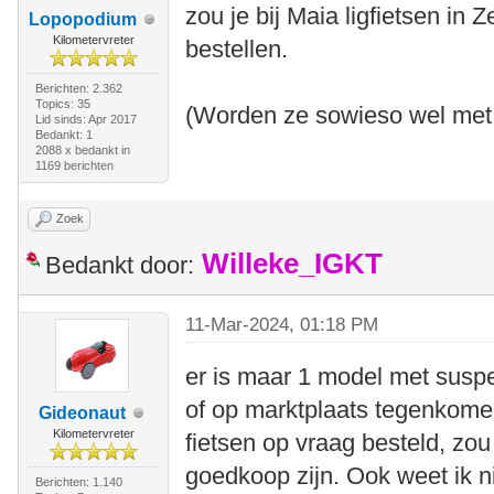
zou je bij Maia ligfietsen in
Lopopodium
Kilometervreter
bestellen.
Berichten: 2.362
Topics: 35
(Worden ze sowieso wel met 
Lid sinds: Apr 2017
Bedankt: 1
2088 x bedankt in
1169 berichten
Zoek
Willeke_IGKT
Bedankt door:
11-Mar-2024, 01:18 PM
er is maar 1 model met suspen
of op marktplaats tegenkomen
Gideonaut
Kilometervreter
fietsen op vraag besteld, zo
goedkoop zijn. Ook weet ik n
Berichten: 1.140