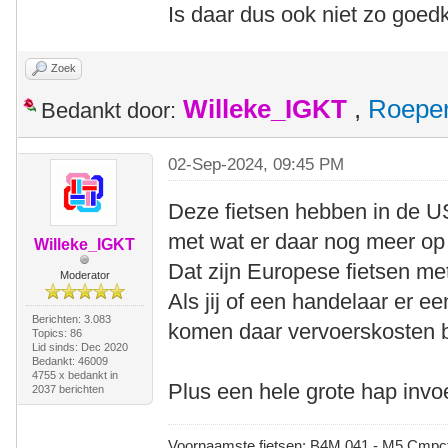
Is daar dus ook niet zo goed
Zoek
Willeke_IGKT
,
Roepe
Bedankt door:
02-Sep-2024, 09:45 PM
Deze fietsen hebben in de US
met wat er daar nog meer op 
Willeke_IGKT
Dat zijn Europese fietsen me
Moderator
Als jij of een handelaar er e
Berichten: 3.083
komen daar vervoerskosten 
Topics: 86
Lid sinds: Dec 2020
Bedankt: 46009
4755 x bedankt in
Plus een hele grote hap invo
2037 berichten
Voornaamste fietsen: B4M 041 - M5 Cmpct -