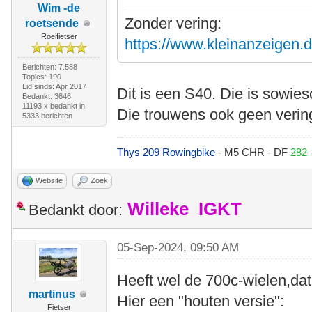
Wim -de
Zonder vering:
roetsende
Roeifietser
https://www.kleinanzeigen.d
Berichten: 7.588
Topics: 190
Lid sinds: Apr 2017
Dit is een S40. Die is sowie
Bedankt: 3646
11193 x bedankt in
Die trouwens ook geen vering
5333 berichten
Thys 209 Rowingbike
- M5 CHR - DF
282
Website
Zoek
Willeke_IGKT
Bedankt door:
05-Sep-2024, 09:50 AM
Heeft wel de 700c-wielen,dat
martinus
Hier een "houten versie":
Fietser