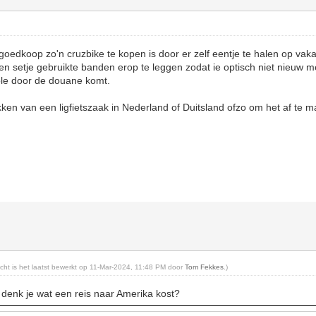
oedkoop zo'n cruzbike te kopen is door er zelf eentje te halen op vaka
 een setje gebruikte banden erop te leggen zodat ie optisch niet nieuw m
ole door de douane komt.
kken van een ligfietszaak in Nederland of Duitsland ofzo om het af te
richt is het laatst bewerkt op 11-Mar-2024, 11:48 PM door
Tom Fekkes
.)
 denk je wat een reis naar Amerika kost?