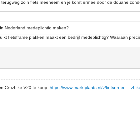
de terugweg zo'n fiets meeneem en je komt ermee door de douane zonde
n in Nederland medeplichtig maken?
uikt fietsframe plakken maakt een bedrijf medeplichtig? Waaraan preci
en Cruzbike V20 te koop:
https://www.marktplaats.nl/v/fietsen-en-...zbi