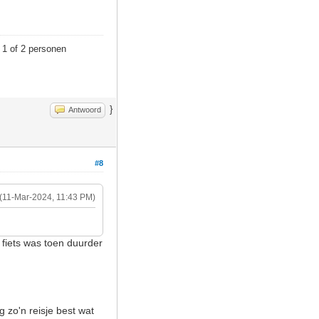
 1 of 2 personen
}
Antwoord
#8
(11-Mar-2024, 11:43 PM)
fiets was toen duurder
g zo'n reisje best wat