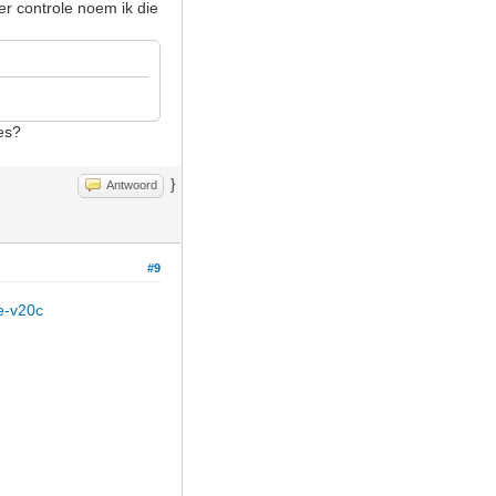
r controle noem ik die
es?
}
Antwoord
#9
ke-v20c