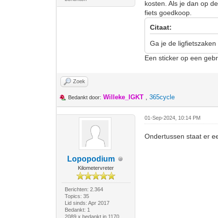
kosten. Als je dan op 
fiets goedkoop.
Citaat:
Ga je de ligfietszake
Een sticker op een gebr
Zoek
Willeke_IGKT
,
365cycle
Bedankt door:
01-Sep-2024, 10:14 PM
Ondertussen staat er e
Lopopodium
Kilometervreter
Berichten: 2.364
Topics: 35
Lid sinds: Apr 2017
Bedankt: 1
2089 x bedankt in 1170