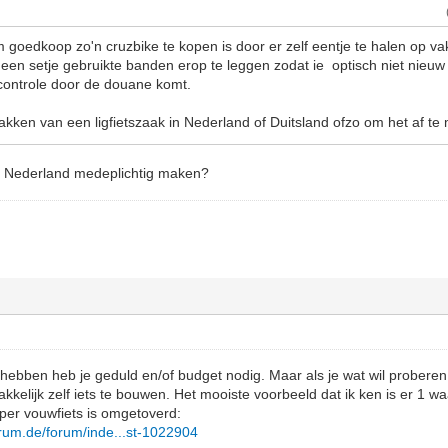
 goedkoop zo'n cruzbike te kopen is door er zelf eentje te halen op vak
r een setje gebruikte banden erop te leggen zodat ie optisch niet nieu
controle door de douane komt.
lakken van een ligfietszaak in Nederland of Duitsland ofzo om het af t
in Nederland medeplichtig maken?
l hebben heb je geduld en/of budget nodig. Maar als je wat wil prober
makkelijk zelf iets te bouwen. Het mooiste voorbeeld dat ik ken is er 1 w
er vouwfiets is omgetoverd:
orum.de/forum/inde...st-1022904