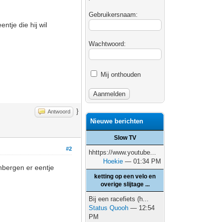
Gebruikersnaam:
ntje die hij wil
Wachtwoord:
Mij onthouden
}
Antwoord
Nieuwe berichten
Slow TV
#2
hhttps://www.youtube...
Hoekie
— 01:34 PM
nbergen er eentje
ketting op een velo en
overige slijtage ...
Bij een racefiets (h...
Status Quooh
— 12:54
PM