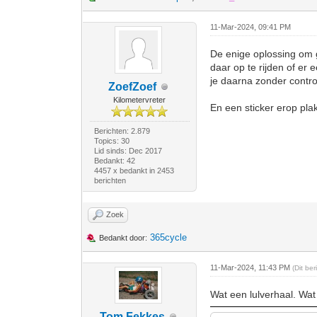
11-Mar-2024, 09:41 PM
De enige oplossing om g
daar op te rijden of er
je daarna zonder contr
ZoefZoef
Kilometervreter
En een sticker erop pla
Berichten: 2.879
Topics: 30
Lid sinds: Dec 2017
Bedankt: 42
4457 x bedankt in 2453
berichten
Zoek
365cycle
Bedankt door:
11-Mar-2024, 11:43 PM
(Dit be
Wat een lulverhaal. Wat
Tom Fekkes