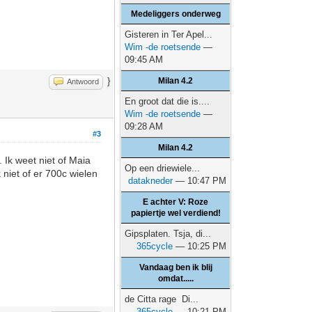
Medeliggers onderweg
Gisteren in Ter Apel...
Wim -de roetsende
—
09:45 AM
}
Milan 4.2
Antwoord
En groot dat die is....
Wim -de roetsende
—
09:28 AM
#3
Milan 4.2
 Ik weet niet of Maia
Op een driewiele...
 niet of er 700c wielen
datakneder
— 10:47 PM
E achter V: Roze
papiertje wel verdiend!
Gipsplaten. Tsja, di...
365cycle
— 10:25 PM
Vandaag ben ik blij
omdat.....
de Citta rage Di...
365cycle
— 10:21 PM