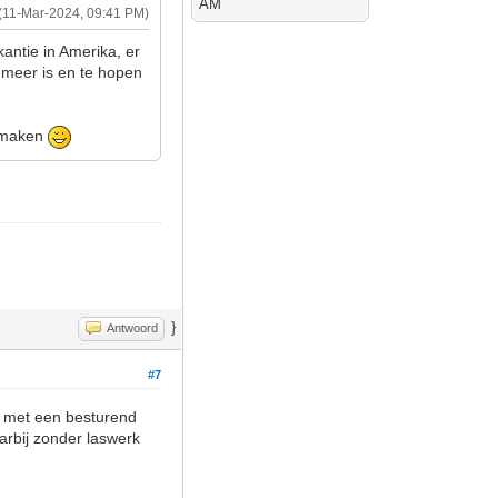
AM
(11-Mar-2024, 09:41 PM)
antie in Amerika, er
w meer is en te hopen
e maken
}
Antwoord
#7
en met een besturend
aarbij zonder laswerk