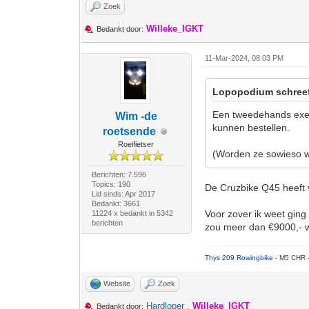
Zoek
Willeke_IGKT
Bedankt door:
11-Mar-2024, 08:03 PM
Lopopodium schree
Een tweedehands exemp
Wim -de
kunnen bestellen.
roetsende
Roeifietser
(Worden ze sowieso we
Berichten: 7.596
Topics: 190
De Cruzbike Q45 heeft 
Lid sinds: Apr 2017
Bedankt: 3661
Voor zover ik weet gin
11224 x bedankt in 5342
berichten
zou meer dan €9000,- 
Thys 209 Rowingbike
- M5 CHR 
Website
Zoek
Hardloper
,
Willeke_IGKT
Bedankt door: