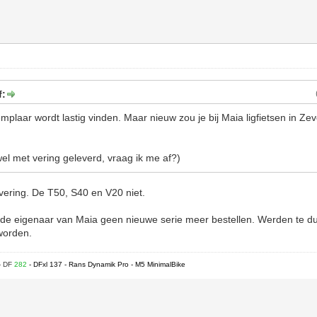
f:
laar wordt lastig vinden. Maar nieuw zou je bij Maia ligfietsen in Ze
l met vering geleverd, vraag ik me af?)
vering. De T50, S40 en V20 niet.
g de eigenaar van Maia geen nieuwe serie meer bestellen. Werden te du
worden.
- DF
282
- DFxl 137 - Rans Dynamik Pro - M5 MinimalBike