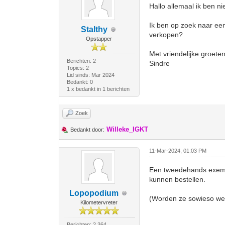
Hallo allemaal ik ben n
Ik ben op zoek naar een 
Stalthy
verkopen?
Opstapper
Met vriendelijke groete
Berichten: 2
Sindre
Topics: 2
Lid sinds: Mar 2024
Bedankt: 0
1 x bedankt in 1 berichten
Zoek
Willeke_IGKT
Bedankt door:
11-Mar-2024, 01:03 PM
Een tweedehands exempla
kunnen bestellen.
Lopopodium
(Worden ze sowieso wel
Kilometervreter
Berichten: 2.364