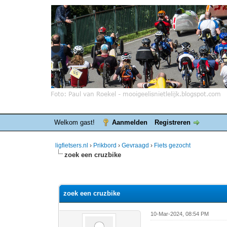
Welkom gast!
Aanmelden
Registreren
ligfietsers.nl
›
Prikbord
›
Gevraagd
›
Fiets gezocht
zoek een cruzbike
0 stemmen - gemiddelde waardering is 0
1
2
3
4
5
zoek een cruzbike
10-Mar-2024, 08:54 PM