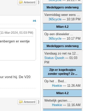
}
Antwoord
Medeliggers onderweg
Vanmiddag weer eens ...
365cycle
— 10:18 PM
#4
Milan 4.2
(11-Mar-2024, 01:03 PM)
Op een driewieler ...
365cycle
— 10:17 PM
venbergen er eentje
Medeliggers onderweg
Vandaag zo net na 12...
Status Quooh
— 01:03
PM
Zijn er kogelkopjes
zonder speling? Zo ...
ur vond hij. De V20
Op het .. Bed...
Hoekie
— 11:26 AM
Milan 4.2
Wettelijk gezien.....
}
Antwoord
Hoekie
— 11:16 AM