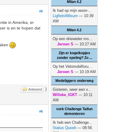
Milan 4.2
Ik had op mijn woon-...
#5
LigfietsWilsum
— 10:39
AM
ntie in Amerika, er
eer is en te hopen dat
Milan 4.2
Op een driewieler mo...
Jeroen S
— 10:27 AM
 maken
Zijn er kogelkopjes
zonder speling? Zo ...
Op het Velomobilforu...
Jeroen S
— 10:19 AM
Medeliggers onderweg
}
Gisteren, weer een v...
Antwoord
Willeke_IGKT
— 10:11
AM
vork Challenge Taifun
#6
demonteren
Ik heb een Challenge...
Status Quooh
— 08:56