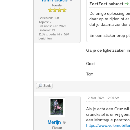
ZoefZoef schreef:
Toerder
De enige oplossing om
Berichten: 658
daar op te rijden of e
Topics: 2
dat je daarna zonder 
Lid sinds: Feb 2023
Bedankt: 21
1109 x bedankt in 594
En een sticker erop p
berichten
Ga je de ligfietszaken 
Groet,
Tom
Zoek
12-Mar-2024, 12:06 AM
Als je echt een Cruz wi
cranckstel is er vrij ge
een Montague paratroop
Merijn
https://www.velomobilf
Fietser