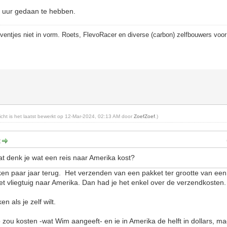
6 uur gedaan te hebben.
eventjes niet in vorm. Roets, FlevoRacer en diverse (carbon) zelfbouwers voor
richt is het laatst bewerkt op 12-Mar-2024, 02:13 AM door
ZoefZoef
.)
:
at denk je wat een reis naar Amerika kost?
en paar jaar terug. Het verzenden van een pakket ter grootte van een 
et vliegtuig naar Amerika. Dan had je het enkel over de verzendkosten.
n als je zelf wilt.
ro zou kosten -wat Wim aangeeft- en ie in Amerika de helft in dollars, ma