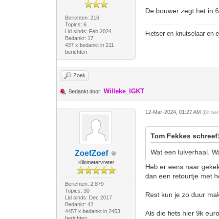
De bouwer zegt het in 
Berichten: 216
Topics: 6
Lid sinds: Feb 2024
Fietser en knutselaar en 
Bedankt: 17
437 x bedankt in 211
berichten
Zoek
Willeke_IGKT
Bedankt door:
12-Mar-2024, 01:27 AM
(Dit be
Tom Fekkes schreef
Wat een lulverhaal. W
ZoefZoef
Kilometervreter
Heb er eens naar gekek
dan een retourtje met h
Berichten: 2.879
Topics: 30
Rest kun je zo duur make
Lid sinds: Dec 2017
Bedankt: 42
4457 x bedankt in 2453
Als die fiets hier 9k eu
berichten