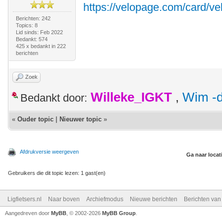
https://velopage.com/card/ve
Berichten: 242
Topics: 8
Lid sinds: Feb 2022
Bedankt: 574
425 x bedankt in 222
berichten
Zoek
Willeke_IGKT
,
Wim -d
Bedankt door:
«
Ouder topic
|
Nieuwer topic
»
Afdrukversie weergeven
Ga naar locat
Gebruikers die dit topic lezen: 1 gast(en)
Ligfietsers.nl
Naar boven
Archiefmodus
Nieuwe berichten
Berichten va
Aangedreven door
MyBB
, © 2002-2026
MyBB Group
.