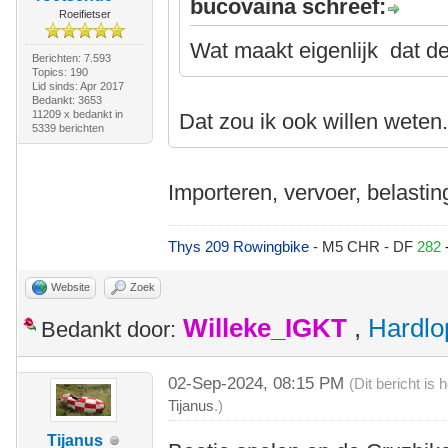
bucovaina schreef:
Roeifietser
Wat maakt eigenlijk dat de
Berichten: 7.593
Topics: 190
Lid sinds: Apr 2017
Bedankt: 3653
11209 x bedankt in
Dat zou ik ook willen weten
5339 berichten
Importeren, vervoer, belastin
Thys 209 Rowingbike
- M5 CHR - DF
282
Website
Zoek
Willeke_IGKT
,
Hardlo
Bedankt door:
02-Sep-2024, 08:15 PM
(Dit bericht is
Tijanus
.)
Tijanus