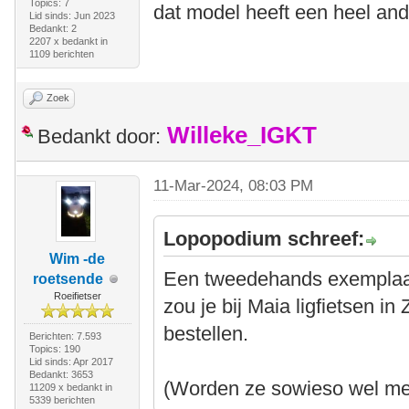
Topics: 7
dat model heeft een heel and
Lid sinds: Jun 2023
Bedankt: 2
2207 x bedankt in
1109 berichten
Zoek
Willeke_IGKT
Bedankt door:
11-Mar-2024, 08:03 PM
Lopopodium schreef:
Wim -de
Een tweedehands exemplaar
roetsende
Roeifietser
zou je bij Maia ligfietsen i
bestellen.
Berichten: 7.593
Topics: 190
Lid sinds: Apr 2017
Bedankt: 3653
(Worden ze sowieso wel met
11209 x bedankt in
5339 berichten