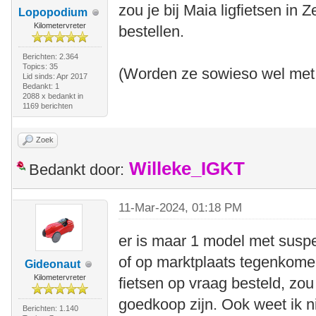
zou je bij Maia ligfietsen in
Lopopodium
Kilometervreter
bestellen.
Berichten: 2.364
Topics: 35
(Worden ze sowieso wel met 
Lid sinds: Apr 2017
Bedankt: 1
2088 x bedankt in
1169 berichten
Zoek
Willeke_IGKT
Bedankt door:
11-Mar-2024, 01:18 PM
er is maar 1 model met suspen
of op marktplaats tegenkomen
Gideonaut
Kilometervreter
fietsen op vraag besteld, zo
goedkoop zijn. Ook weet ik n
Berichten: 1.140