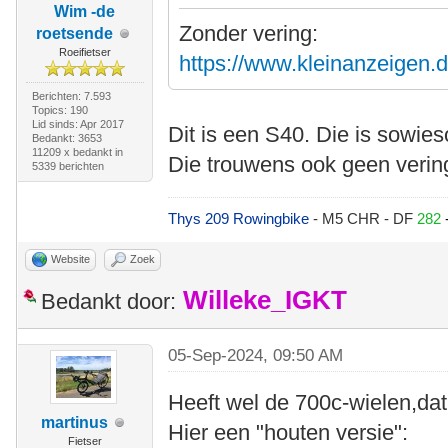
Wim -de
Zonder vering:
roetsende
Roeifietser
https://www.kleinanzeigen.d
Berichten: 7.593
Topics: 190
Lid sinds: Apr 2017
Dit is een S40. Die is sowie
Bedankt: 3653
11209 x bedankt in
Die trouwens ook geen vering
5339 berichten
Thys 209 Rowingbike
- M5 CHR - DF
282
Website
Zoek
Willeke_IGKT
Bedankt door:
05-Sep-2024, 09:50 AM
Heeft wel de 700c-wielen,dat
martinus
Hier een "houten versie":
Fietser