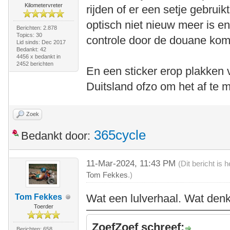
Kilometervreter
rijden of er een setje gebrui
optisch niet nieuw meer is e
Berichten: 2.878
Topics: 30
controle door de douane kom
Lid sinds: Dec 2017
Bedankt: 42
4456 x bedankt in
2452 berichten
En een sticker erop plakken 
Duitsland ofzo om het af te
Zoek
365cycle
Bedankt door:
11-Mar-2024, 11:43 PM
(Dit bericht is
Tom Fekkes
.)
Wat een lulverhaal. Wat denk
Tom Fekkes
Toerder
ZoefZoef schreef:
Berichten: 658