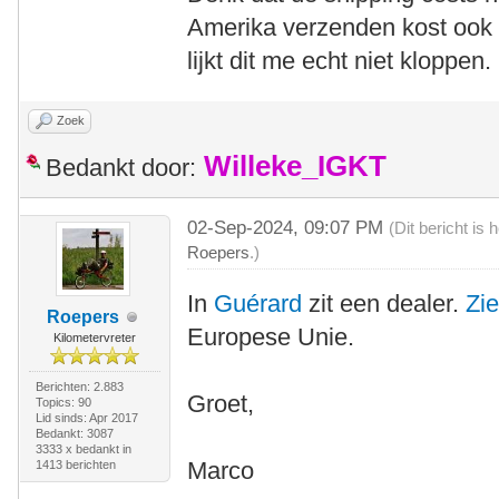
Amerika verzenden kost ook 
lijkt dit me echt niet kloppen.
Zoek
Willeke_IGKT
Bedankt door:
02-Sep-2024, 09:07 PM
(Dit bericht is
Roepers
.)
In
Guérard
zit een dealer.
Zi
Roepers
Europese Unie.
Kilometervreter
Berichten: 2.883
Groet,
Topics: 90
Lid sinds: Apr 2017
Bedankt: 3087
3333 x bedankt in
Marco
1413 berichten