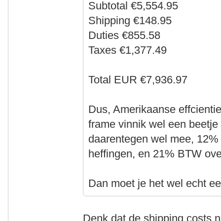
Subtotal €5,554.95
Shipping €148.95
Duties €855.58
Taxes €1,377.49
Total EUR €7,936.97
Dus, Amerikaanse effcientie
frame vinnik wel een beetje 
daarentegen wel mee, 12% i
heffingen, en 21% BTW over
Dan moet je het wel echt ee
Denk dat de shipping costs n