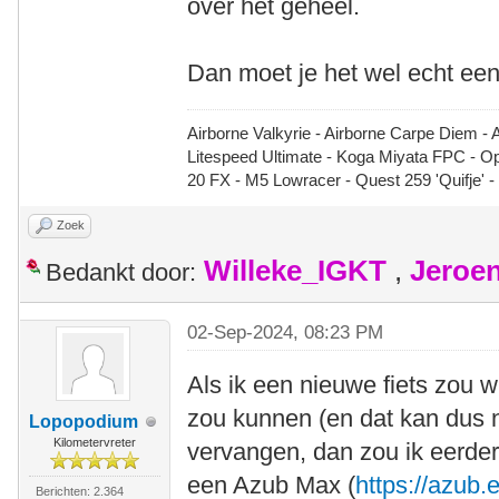
over het geheel.
Dan moet je het wel echt een
Airborne Valkyrie - Airborne Carpe Diem - 
Litespeed Ultimate - Koga Miyata FPC - 
20 FX - M5 Lowracer - Quest 259 'Quifje' 
Zoek
Willeke_IGKT
,
Jeroe
Bedankt door:
02-Sep-2024, 08:23 PM
Als ik een nieuwe fiets zou w
zou kunnen (en dat kan dus n
Lopopodium
Kilometervreter
vervangen, dan zou ik eerde
een Azub Max (
https://azub
Berichten: 2.364