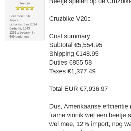
Beetje spelen op de Cruzbik
Toerder
Berichten: 556
Cruzbike V20c
Topics: 3
Lid sinds: Jan 2024
Bedankt: 1643
1261 x bedankt in
Cost summary
549 berichten
Subtotal €5,554.95
Shipping €148.95
Duties €855.58
Taxes €1,377.49
Total EUR €7,936.97
Dus, Amerikaanse effcientie 
frame vinnik wel een beetje s
wel mee, 12% import, nog wa