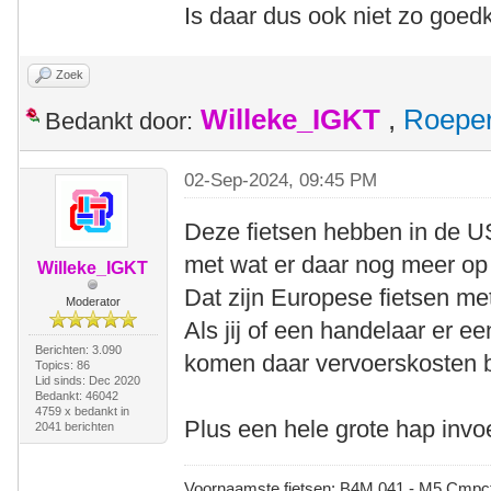
Is daar dus ook niet zo goed
Zoek
Willeke_IGKT
,
Roepe
Bedankt door:
02-Sep-2024, 09:45 PM
Deze fietsen hebben in de US
met wat er daar nog meer op 
Willeke_IGKT
Dat zijn Europese fietsen me
Moderator
Als jij of een handelaar er e
Berichten: 3.090
komen daar vervoerskosten 
Topics: 86
Lid sinds: Dec 2020
Bedankt: 46042
4759 x bedankt in
Plus een hele grote hap invo
2041 berichten
Voornaamste fietsen: B4M 041 - M5 Cmpct -