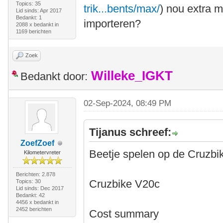
Topics: 35
trik...bents/max/
) nou extra 
Lid sinds: Apr 2017
Bedankt: 1
importeren?
2088 x bedankt in
1169 berichten
Zoek
Willeke_IGKT
Bedankt door:
02-Sep-2024, 08:49 PM
Tijanus schreef:
ZoefZoef
Beetje spelen op de Cruzbi
Kilometervreter
Berichten: 2.878
Cruzbike V20c
Topics: 30
Lid sinds: Dec 2017
Bedankt: 42
4456 x bedankt in
2452 berichten
Cost summary