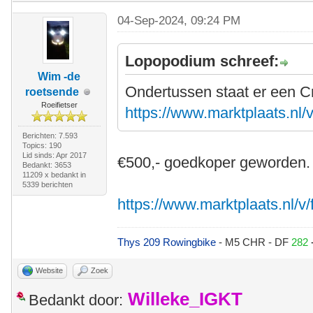
04-Sep-2024, 09:24 PM
Lopopodium schreef:
Wim -de
Ondertussen staat er een C
roetsende
Roeifietser
https://www.marktplaats.nl/v
Berichten: 7.593
Topics: 190
Lid sinds: Apr 2017
€500,- goedkoper geworden.
Bedankt: 3653
11209 x bedankt in
5339 berichten
https://www.marktplaats.nl/v/
Thys 209 Rowingbike
- M5 CHR - DF
282
Website
Zoek
Willeke_IGKT
Bedankt door: