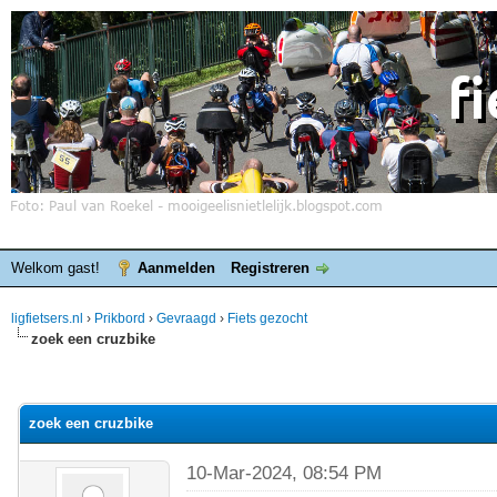
Welkom gast!
Aanmelden
Registreren
ligfietsers.nl
›
Prikbord
›
Gevraagd
›
Fiets gezocht
zoek een cruzbike
elde waardering is 0
zoek een cruzbike
10-Mar-2024, 08:54 PM