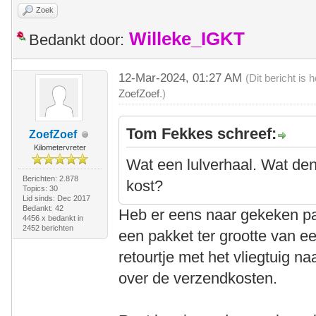
Zoek
Willeke_IGKT
Bedankt door:
12-Mar-2024, 01:27 AM
(Dit bericht is
ZoefZoef
.)
Tom Fekkes schreef:
ZoefZoef
Kilometervreter
Wat een lulverhaal. Wat den
Berichten: 2.878
kost?
Topics: 30
Lid sinds: Dec 2017
Bedankt: 42
Heb er eens naar gekeken pa
4456 x bedankt in
2452 berichten
een pakket ter grootte van e
retourtje met het vliegtuig n
over de verzendkosten.