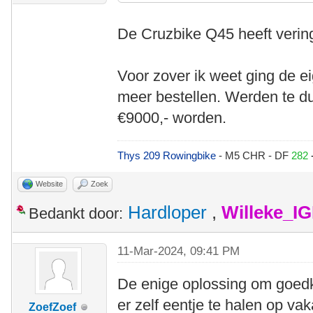
De Cruzbike Q45 heeft verin
Voor zover ik weet ging de 
meer bestellen. Werden te d
€9000,- worden.
Thys 209 Rowingbike
- M5 CHR - DF
282
Website
Zoek
Hardloper
,
Willeke_I
Bedankt door:
11-Mar-2024, 09:41 PM
De enige oplossing om goedk
er zelf eentje te halen op vak
ZoefZoef