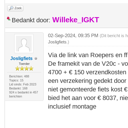
Zoek
Willeke_IGKT
Bedankt door:
02-Sep-2024, 09:35 PM
(Dit bericht is
Josligfiets
.)
Via de link van Roepers en ff
Josligfiets
De framekit van de V20c - voo
Toerder
4700 + € 150 verzendkosten 
Berichten: 488
een verzekering gedekt door
Topics: 15
Lid sinds: Feb 2023
niet gemonteerde fiets kost €
Bedankt: 168
924 x bedankt in 457
bied het aan voor € 8037, ni
berichten
inclusief montage