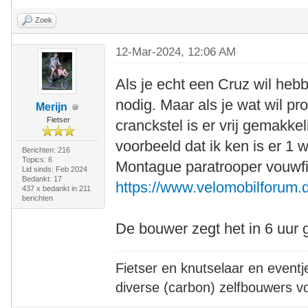
Zoek
12-Mar-2024, 12:06 AM
Als je echt een Cruz wil heb
nodig. Maar als je wat wil p
Merijn
Fietser
cranckstel is er vrij gemakkel
voorbeeld dat ik ken is er 1 
Berichten: 216
Topics: 6
Montague paratrooper vouwfi
Lid sinds: Feb 2024
Bedankt: 17
https://www.velomobilforum.d
437 x bedankt in 211
berichten
De bouwer zegt het in 6 uur
Fietser en knutselaar en eventj
diverse (carbon) zelfbouwers v