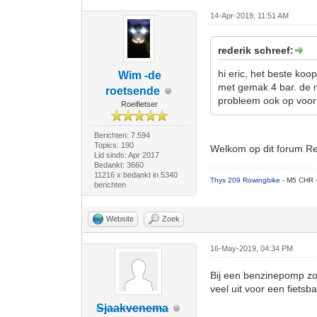
14-Apr-2019, 11:51 AM
rederik schreef:
hi eric, het beste ko
Wim -de
met gemak 4 bar. de m
roetsende
probleem ook op voor 
Roeifietser
Berichten: 7.594
Topics: 190
Welkom op dit forum Red
Lid sinds: Apr 2017
Bedankt: 3660
11216 x bedankt in 5340
Thys 209 Rowingbike
- M5 CHR 
berichten
Website
Zoek
16-May-2019, 04:34 PM
Bij een benzinepomp zou
veel uit voor een fietsb
Sjaakvenema