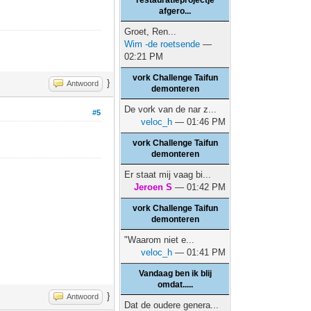
restauratieprojectje
afgero...
Groet, Ren...
Wim -de roetsende
—
02:21 PM
vork Challenge Taifun
}
Antwoord
demonteren
De vork van de nar z...
#5
veloc_h
— 01:46 PM
vork Challenge Taifun
demonteren
Er staat mij vaag bi...
Jeroen S
— 01:42 PM
vork Challenge Taifun
demonteren
"Waarom niet e...
veloc_h
— 01:41 PM
Vandaag ben ik blij
omdat.....
}
Antwoord
Dat de oudere genera...