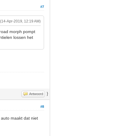
#7
(14-Apr-2019, 12:19 AM)
e road morph pompt
tielen lossen het
}
Antwoord
#8
 auto maakt dat niet