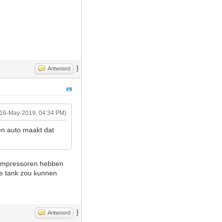
}
Antwoord
#9
(16-May-2019, 04:34 PM)
en auto maakt dat
compressoren hebben
de tank zou kunnen
}
Antwoord