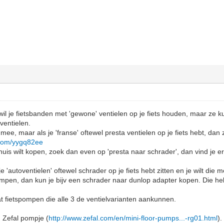
, wil je fietsbanden met 'gewone' ventielen op je fiets houden, maar 
entielen.
mee, maar als je 'franse' oftewel presta ventielen op je fiets hebt, dan 
l.com/yygq82ee
j huis wilt kopen, zoek dan even op 'presta naar schrader', dan vind je 
je 'autoventielen' oftewel schrader op je fiets hebt zitten en je wilt di
en, dan kun je bijv een schrader naar dunlop adapter kopen. Die heb 
at fietspompen die alle 3 de ventielvarianten aankunnen.
n Zefal pompje (
http://www.zefal.com/en/mini-floor-pumps...-rg01.html
)