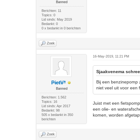
Banned
Berichten: 11
Topics: 0
Lid sinds: May 2019
Bedankt: 0
0 x bedankt in 0 berichten
Zoek
16-May-2019, 11:21 PM
Sjaakvenema schree
Bij een benzinepomp z
PietV*
niet veel uit voor een
Banned
Berichten: 1.562
Topics: 16
Juist met een fietspo
Lid sinds: Apr 2017
een olie- en waterafsch
Bedankt: 98
komen, worden afgetapt
505 x bedankt in 350
berichten
Zoek