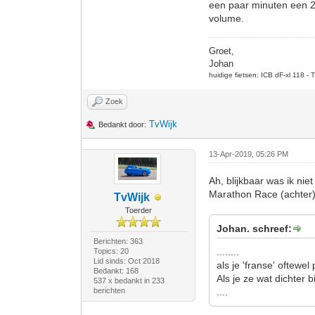
een paar minuten een 20
volume.
Groet,
Johan
huidige fietsen: ICB dF-xl 118 -
Zoek
TvWijk
Bedankt door:
13-Apr-2019, 05:26 PM
Ah, blijkbaar was ik ni
Marathon Race (achter)
TvWijk
Toerder
Johan. schreef:
Berichten: 363
........
Topics: 20
Lid sinds: Oct 2018
als je 'franse' oftewe
Bedankt: 168
Als je ze wat dichter 
537 x bedankt in 233
berichten
....