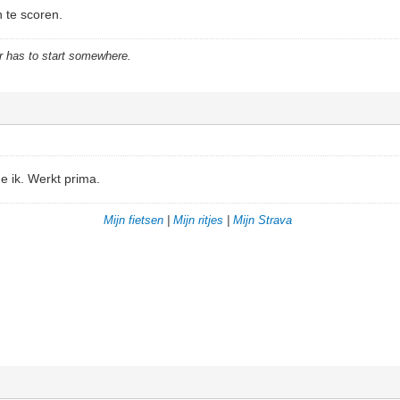
n te scoren.
r has to start somewhere.
e ik. Werkt prima.
Mijn fietsen
|
Mijn ritjes
|
Mijn Strava