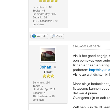
Berichten: 1.500
Topics: 45
Lid sinds: May 2017
Bedankt: 16
140 x bedankt in 120
berichten
Website
Zoek
13-Apr-2019, 07:33 AM
Als ik het goed begrijp
een pompkop voor autov
Ik heb er geen ervaring 
Johan.
proberen:
http://tinyur
Fietser
Als je ze wat dichter bi
Berichten: 190
Maar als je bedoelt dat 
Topics: 7
fietspomp kunnen oppomp
Lid sinds: Apr 2017
dat werkt prima.
Bedankt: 4
18 x bedankt in 18
Overigens zijn er ook z
berichten
Zelf heb ik in de DF ee