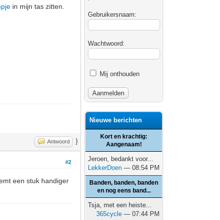
pje
in mijn tas zitten.
Gebruikersnaam:
Wachtwoord:
Mij onthouden
Nieuwe berichten
Kort en krachtig:
}
Antwoord
Aangenaam!
Jeroen, bedankt voor...
#2
LekkerDoen
— 08:54 PM
eemt een stuk handiger
Banden, banden, banden
en nog eens band...
Tsja, met een heiste...
365cycle
— 07:44 PM