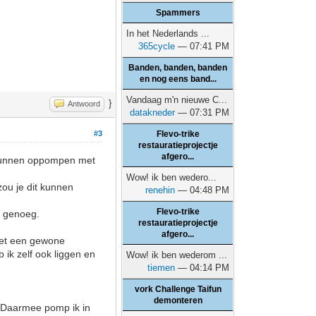
Spammers
In het Nederlands ...
365cycle
— 07:41 PM
Banden, banden, banden
en nog eens band...
Vandaag m'n nieuwe C...
}
Antwoord
datakneder
— 07:31 PM
Flevo-trike
#3
restauratieprojectje
afgero...
ze kunnen oppompen met
Wow! ik ben wedero...
zou je dit kunnen
renehin
— 04:48 PM
Flevo-trike
er genoeg.
restauratieprojectje
afgero...
e met een gewone
ik zelf ook liggen en
Wow! ik ben wederom ...
tiemen
— 04:14 PM
vork Challenge Taifun
demonteren
. Daarmee pomp ik in