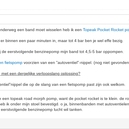
k onderweg een band moet wisselen heb ik een
Topeak Pocket Rocket p
er binnen een paar minuten in, maar tot 4 bar ben je wel effe bezig.
 bij de eerstvolgende benzinepomp mijn band tot 4,5-5 bar oppompen.
en fietspomp
voorzien van een "autoventiel"-nippel. (nog niet gevonden
 met een dergelijke verloopslang
oplossing?
entiel"nippel die op de slang van een fietspomp past zijn ook welkom.
 je een topeak road morph pomp, want de pocket rocket is te klein. de
eb ik onder mijn stoel bevestigd. o ja, binnenbanden met autoventiele
de eerstvolgende benzinepomp lucht wil tanken.