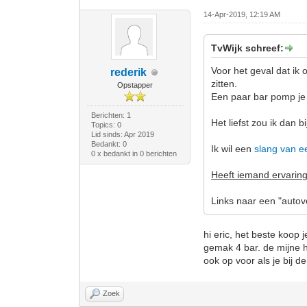
14-Apr-2019, 12:19 AM
TvWijk schreef:
Voor het geval dat i
rederik
zitten.
Opstapper
Een paar bar pomp je 
Berichten: 1
Het liefst zou ik dan
Topics: 0
Lid sinds: Apr 2019
Bedankt: 0
Ik wil een
slang van e
0 x bedankt in 0 berichten
Heeft iemand ervaring
Links naar een "autov
hi eric, het beste koop
gemak 4 bar. de mijne h
ook op voor als je bij 
Zoek