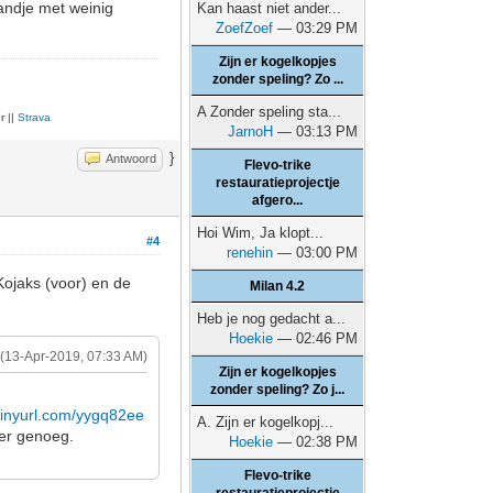
andje met weinig
Kan haast niet ander...
ZoefZoef
— 03:29 PM
Zijn er kogelkopjes
zonder speling? Zo ...
A Zonder speling sta...
r ||
Strava
JarnoH
— 03:13 PM
}
Antwoord
Flevo-trike
restauratieprojectje
afgero...
Hoi Wim, Ja klopt...
#4
renehin
— 03:00 PM
Kojaks (voor) en de
Milan 4.2
Heb je nog gedacht a...
Hoekie
— 02:46 PM
(13-Apr-2019, 07:33 AM)
Zijn er kogelkopjes
zonder speling? Zo j...
/tinyurl.com/yygq82ee
A. Zijn er kogelkopj...
 er genoeg.
Hoekie
— 02:38 PM
Flevo-trike