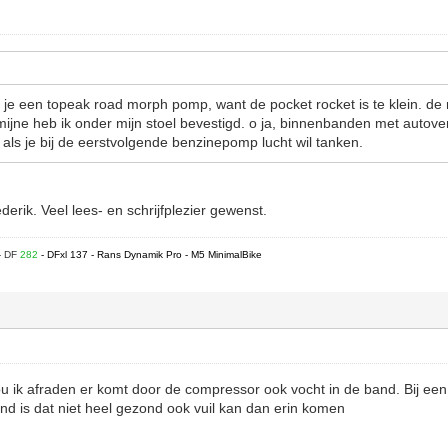
op je een topeak road morph pomp, want de pocket rocket is te klein. d
ijne heb ik onder mijn stoel bevestigd. o ja, binnenbanden met autoven
als je bij de eerstvolgende benzinepomp lucht wil tanken.
erik. Veel lees- en schrijfplezier gewenst.
- DF
282
- DFxl 137 - Rans Dynamik Pro - M5 MinimalBike
 ik afraden er komt door de compressor ook vocht in de band. Bij een
and is dat niet heel gezond ook vuil kan dan erin komen