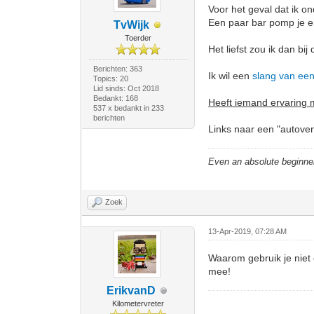
Voor het geval dat ik 
Een paar bar pomp je er
TvWijk
Toerder
Het liefst zou ik dan b
Berichten: 363
Ik wil een
slang van een
Topics: 20
Lid sinds: Oct 2018
Bedankt: 168
Heeft iemand ervaring 
537 x bedankt in 233
berichten
Links naar een "autoven
Even an absolute beginne
Zoek
13-Apr-2019, 07:28 AM
Waarom gebruik je niet 
mee!
ErikvanD
Kilometervreter