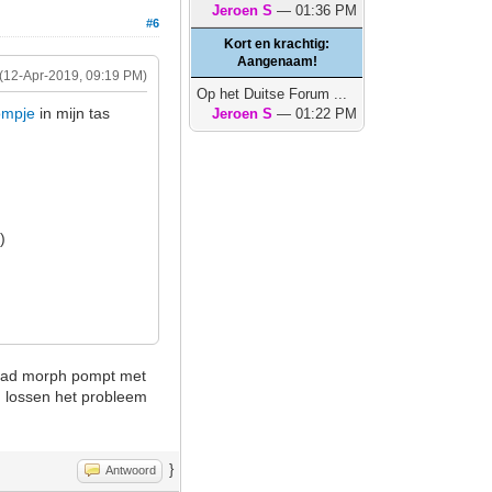
Jeroen S
— 01:36 PM
#6
Kort en krachtig:
Aangenaam!
(12-Apr-2019, 09:19 PM)
Op het Duitse Forum ...
ompje
in mijn tas
Jeroen S
— 01:22 PM
)
 road morph pompt met
n lossen het probleem
}
Antwoord