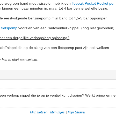
onderweg een band moet wisselen heb ik een
Topeak Pocket Rocket pom
 binnen een paar minuten in, maar tot 4 bar ben je wel effe bezig.
ij de eerstvolgende benzinepomp mijn band tot 4,5-5 bar oppompen.
 fietspomp
voorzien van een "autoventiel"-nippel. (nog niet gevonden)
met een dergelijke verloopslang
oplossing?
tiel"nippel die op de slang van een fietspomp past zijn ook welkom.
r has to start somewhere.
een verloop nippel die je op je ventiel kunt draaien? Werkt prima en n
Mijn fietsen
|
Mijn ritjes
|
Mijn Strava