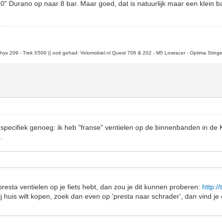
" Durano op naar 8 bar. Maar goed, dat is natuurlijk maar een klein b
 Thys 209 - Trek X500 || ooit gehad: Velomobiel.nl Quest 706 & 202 - M5 Lowracer - Optima Stinge
et specifiek genoeg: ik heb "franse" ventielen op de binnenbanden in de 
.
l presta ventielen op je fiets hebt, dan zou je dit kunnen proberen:
http:/
bij huis wilt kopen, zoek dan even op 'presta naar schrader', dan vind je