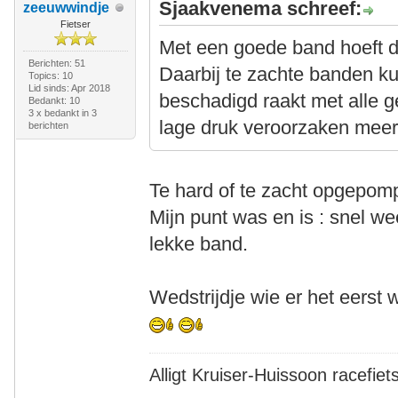
Sjaakvenema schreef:
zeeuwwindje
Fietser
Met een goede band hoeft dit 
Berichten: 51
Daarbij te zachte banden k
Topics: 10
Lid sinds: Apr 2018
beschadigd raakt met alle 
Bedankt: 10
3 x bedankt in 3
lage druk veroorzaken meer s
berichten
Te hard of te zacht opgepomp
Mijn punt was en is : snel w
lekke band.
Wedstrijdje wie er het eers
Alligt Kruiser-Huissoon racefiet