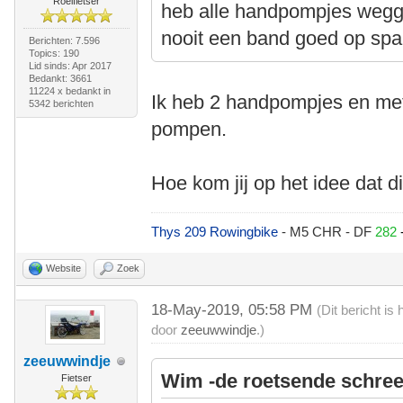
Roeifietser
heb alle handpompjes wegg
nooit een band goed op spa
Berichten: 7.596
Topics: 190
Lid sinds: Apr 2017
Bedankt: 3661
11224 x bedankt in
Ik heb 2 handpompjes en met
5342 berichten
pompen.
Hoe kom jij op het idee dat d
Thys 209 Rowingbike
- M5 CHR - DF
282
Website
Zoek
18-May-2019, 05:58 PM
(Dit bericht i
door
zeeuwwindje
.)
zeeuwwindje
Wim -de roetsende schree
Fietser