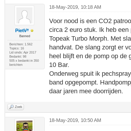
18-May-2019, 10:18 AM
Voor nood is een CO2 patroon
circa 2 euro stuk. Ik heb een
PietV*
Banned
Topeak Turbo Morph. Met sl
Berichten: 1.562
handvat. De slang zorgt er vo
Topics: 16
Lid sinds: Apr 2017
heel blijft en de pomp op de 
Bedankt: 98
505 x bedankt in 350
10 Bar.
berichten
Onderweg spuit ik pechspray
band opgepompt. Handpompje 
daar jaren mee doorrijden.
Zoek
18-May-2019, 10:50 AM