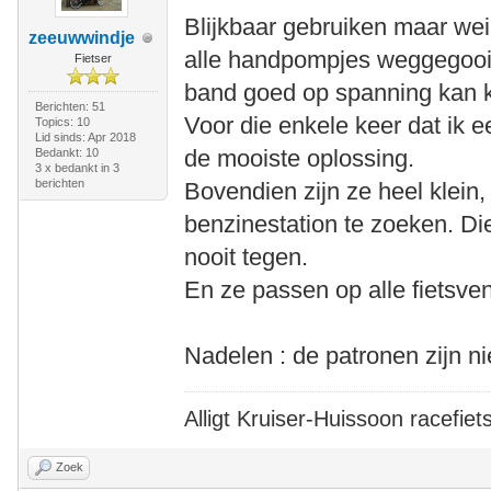
Blijkbaar gebruiken maar we
zeeuwwindje
alle handpompjes weggegooid
Fietser
band goed op spanning kan k
Berichten: 51
Voor die enkele keer dat ik ee
Topics: 10
Lid sinds: Apr 2018
de mooiste oplossing.
Bedankt: 10
3 x bedankt in 3
berichten
Bovendien zijn ze heel klein,
benzinestation te zoeken. Di
nooit tegen.
En ze passen op alle fietsven
Nadelen : de patronen zijn n
Alligt Kruiser-Huissoon racefiet
Zoek