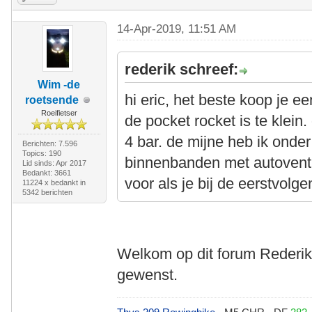
14-Apr-2019, 11:51 AM
rederik schreef:
Wim -de
hi eric, het beste koop je 
roetsende
Roeifietser
de pocket rocket is te kle
4 bar. de mijne heb ik onder 
Berichten: 7.596
Topics: 190
binnenbanden met autoventi
Lid sinds: Apr 2017
Bedankt: 3661
voor als je bij de eerstvol
11224 x bedankt in
5342 berichten
Welkom op dit forum Rederik. 
gewenst.