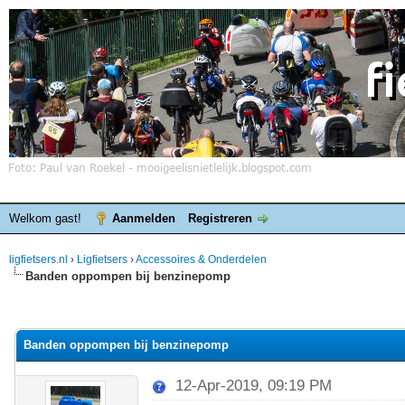
Welkom gast!
Aanmelden
Registreren
ligfietsers.nl
›
Ligfietsers
›
Accessoires & Onderdelen
Banden oppompen bij benzinepomp
elde waardering is 0
Banden oppompen bij benzinepomp
12-Apr-2019, 09:19 PM