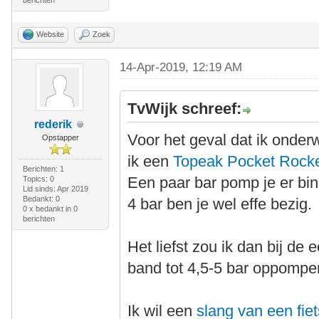
berichten
Website
Zoek
14-Apr-2019, 12:19 AM
TvWijk schreef:
rederik
Voor het geval dat ik onde
Opstapper
ik een
Topeak Pocket Rock
Berichten: 1
Een paar bar pomp je er bin
Topics: 0
Lid sinds: Apr 2019
Bedankt: 0
4 bar ben je wel effe bezig.
0 x bedankt in 0
berichten
Het liefst zou ik dan bij d
band tot 4,5-5 bar oppompe
Ik wil een
slang van een fi