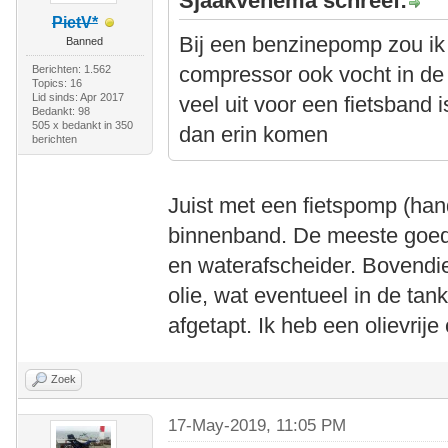
Sjaakvenema schreef:
PietV*
Bij een benzinepomp zou ik
Banned
compressor ook vocht in de 
Berichten: 1.562
Topics: 16
Lid sinds: Apr 2017
veel uit voor een fietsband 
Bedankt: 98
505 x bedankt in 350
dan erin komen
berichten
Juist met een fietspomp (ha
binnenband. De meeste goed
en waterafscheider. Bovendi
olie, wat eventueel in de t
afgetapt. Ik heb een olievri
Zoek
17-May-2019, 11:05 PM