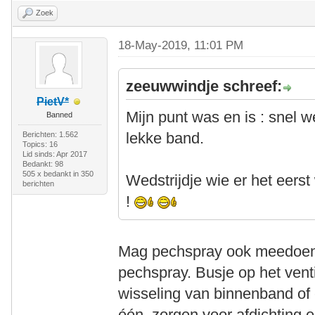
Zoek
18-May-2019, 11:01 PM
zeeuwwindje schreef:
PietV*
Mijn punt was en is : snel 
Banned
lekke band.
Berichten: 1.562
Topics: 16
Lid sinds: Apr 2017
Bedankt: 98
505 x bedankt in 350
Wedstrijdje wie er het ee
berichten
!
Mag pechspray ook meedoen m
pechspray. Busje op het vent
wisseling van binnenband of 
één, zorgen voor afdichting 