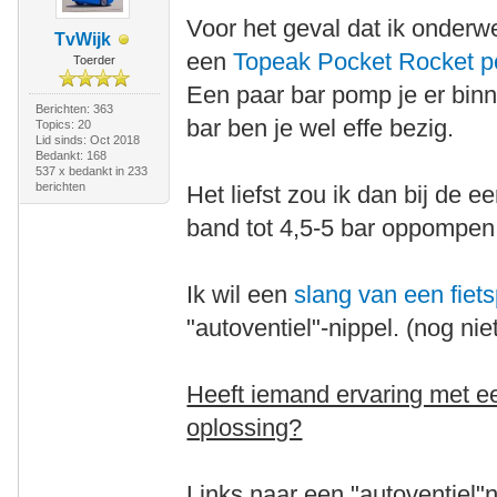
Voor het geval dat ik onder
TvWijk
een
Topeak Pocket Rocket 
Toerder
Een paar bar pomp je er binn
Berichten: 363
bar ben je wel effe bezig.
Topics: 20
Lid sinds: Oct 2018
Bedankt: 168
537 x bedankt in 233
berichten
Het liefst zou ik dan bij de
band tot 4,5-5 bar oppompen
Ik wil een
slang van een fie
"autoventiel"-nippel. (nog ni
Heeft iemand ervaring met ee
oplossing?
Links naar een "autoventiel"