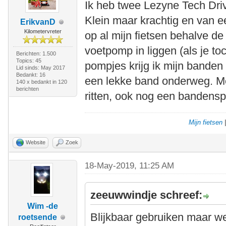
Ik heb twee Lezyne Tech Dri
Klein maar krachtig en van ee
ErikvanD
Kilometervreter
op al mijn fietsen behalve d
voetpomp in liggen (als je to
Berichten: 1.500
Topics: 45
pompjes krijg ik mijn banden
Lid sinds: May 2017
Bedankt: 16
een lekke band onderweg. Me
140 x bedankt in 120
berichten
ritten, ook nog een bandens
Mijn fietsen
Website
Zoek
18-May-2019, 11:25 AM
zeeuwwindje schreef:
Wim -de
Blijkbaar gebruiken maar w
roetsende