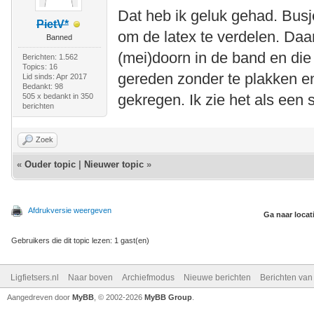
Dat heb ik geluk gehad. Busj
PietV*
om de latex te verdelen. Daar
Banned
(mei)doorn in de band en die i
Berichten: 1.562
Topics: 16
gereden zonder te plakken e
Lid sinds: Apr 2017
Bedankt: 98
gekregen. Ik zie het als een
505 x bedankt in 350
berichten
Zoek
«
Ouder topic
|
Nieuwer topic
»
Afdrukversie weergeven
Ga naar locat
Gebruikers die dit topic lezen: 1 gast(en)
Ligfietsers.nl
Naar boven
Archiefmodus
Nieuwe berichten
Berichten va
Aangedreven door
MyBB
, © 2002-2026
MyBB Group
.