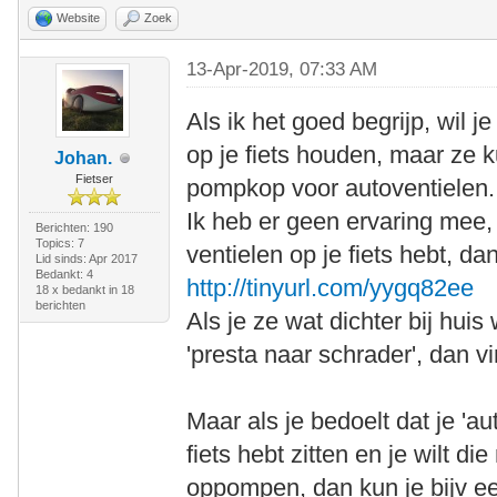
Website
Zoek
13-Apr-2019, 07:33 AM
Als ik het goed begrijp, wil 
op je fiets houden, maar z
Johan.
Fietser
pompkop voor autoventielen.
Ik heb er geen ervaring mee, 
Berichten: 190
Topics: 7
ventielen op je fiets hebt, d
Lid sinds: Apr 2017
Bedankt: 4
http://tinyurl.com/yygq82ee
18 x bedankt in 18
berichten
Als je ze wat dichter bij hui
'presta naar schrader', dan v
Maar als je bedoelt dat je 'au
fiets hebt zitten en je wilt 
oppompen, dan kun je bijv e