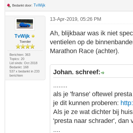
TvWijk
Bedankt door:
13-Apr-2019, 05:26 PM
Ah, blijkbaar was ik niet spec
TvWijk
ventielen op de binnenbanden
Toerder
Marathon Race (achter).
Berichten: 363
Topics: 20
Lid sinds: Oct 2018
Bedankt: 168
Johan. schreef:
537 x bedankt in 233
berichten
........
als je 'franse' oftewel prest
je dit kunnen proberen:
http
Als je ze wat dichter bij hu
'presta naar schrader', dan 
....