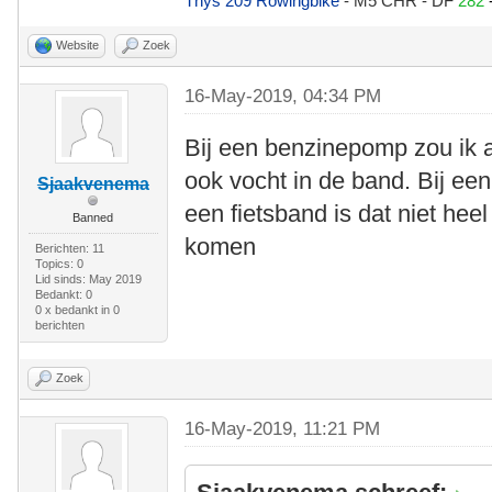
Thys 209 Rowingbike
- M5 CHR - DF
282
Website
Zoek
16-May-2019, 04:34 PM
Bij een benzinepomp zou ik 
ook vocht in de band. Bij een
Sjaakvenema
een fietsband is dat niet hee
Banned
komen
Berichten: 11
Topics: 0
Lid sinds: May 2019
Bedankt: 0
0 x bedankt in 0
berichten
Zoek
16-May-2019, 11:21 PM