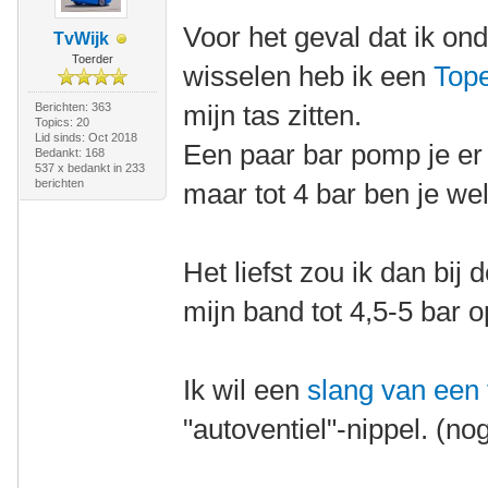
Voor het geval dat ik o
TvWijk
Toerder
wisselen heb ik een
Top
mijn tas zitten.
Berichten: 363
Topics: 20
Lid sinds: Oct 2018
Een paar bar pomp je er
Bedankt: 168
537 x bedankt in 233
berichten
maar tot 4 bar ben je wel
Het liefst zou ik dan bi
mijn band tot 4,5-5 bar
Ik wil een
slang van een
"autoventiel"-nippel. (no