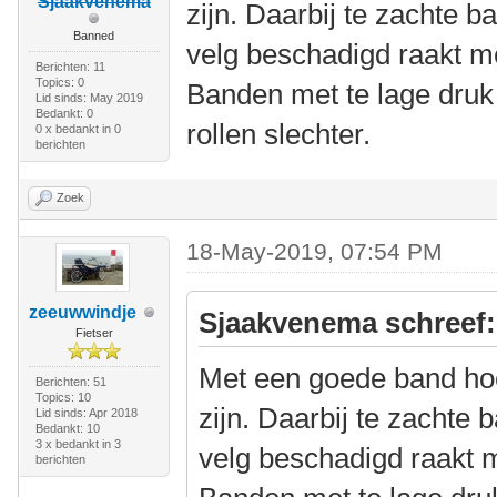
Sjaakvenema
zijn. Daarbij te zachte 
Banned
velg beschadigd raakt me
Berichten: 11
Topics: 0
Banden met te lage druk
Lid sinds: May 2019
Bedankt: 0
rollen slechter.
0 x bedankt in 0
berichten
Zoek
18-May-2019, 07:54 PM
zeeuwwindje
Sjaakvenema schreef:
Fietser
Met een goede band hoeft
Berichten: 51
Topics: 10
zijn. Daarbij te zachte
Lid sinds: Apr 2018
Bedankt: 10
3 x bedankt in 3
velg beschadigd raakt m
berichten