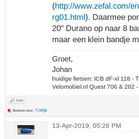
(
http://www.zefal.com/en
rg01.html
). Daarmee pom
20" Durano op naar 8 bar
maar een klein bandje m
Groet,
Johan
huidige fietsen: ICB dF-xl 118 - 
Velomobiel.nl Quest 706 & 202 -
Zoek
TvWijk
Bedankt door:
13-Apr-2019, 05:26 PM