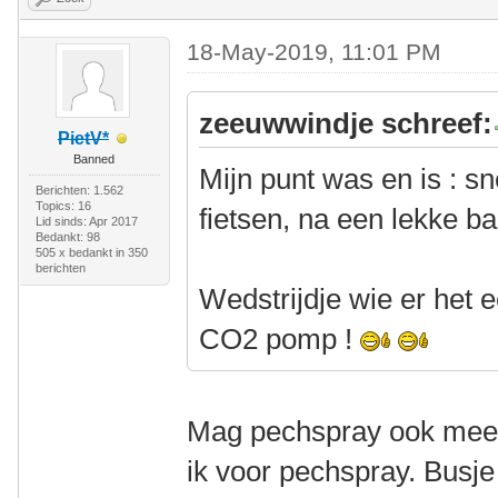
18-May-2019, 11:01 PM
zeeuwwindje schreef:
PietV*
Banned
Mijn punt was en is : s
Berichten: 1.562
Topics: 16
fietsen, na een lekke b
Lid sinds: Apr 2017
Bedankt: 98
505 x bedankt in 350
berichten
Wedstrijdje wie er het
CO2 pomp !
Mag pechspray ook meed
ik voor pechspray. Busje