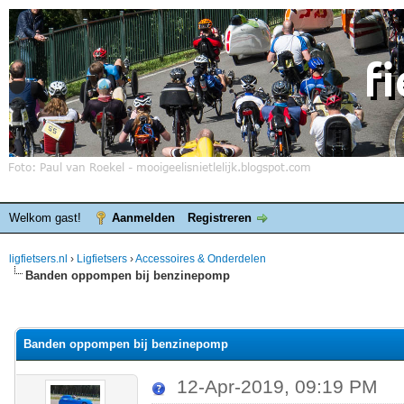
Welkom gast!
Aanmelden
Registreren
ligfietsers.nl
›
Ligfietsers
›
Accessoires & Onderdelen
Banden oppompen bij benzinepomp
elde waardering is 0
Banden oppompen bij benzinepomp
12-Apr-2019, 09:19 PM