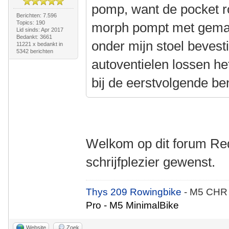
pomp, want de pocket ro
Berichten: 7.596
Topics: 190
morph pompt met gemak 
Lid sinds: Apr 2017
Bedankt: 3661
onder mijn stoel bevest
11221 x bedankt in
5342 berichten
autoventielen lossen he
bij de eerstvolgende be
Welkom op dit forum Red
schrijfplezier gewenst.
Thys 209 Rowingbike
- M5 CHR
Pro - M5 MinimalBike
Website
Zoek