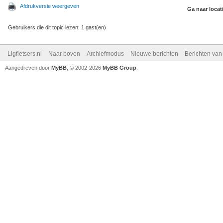
Afdrukversie weergeven
Ga naar locat
Gebruikers die dit topic lezen: 1 gast(en)
Ligfietsers.nl
Naar boven
Archiefmodus
Nieuwe berichten
Berichten va
Aangedreven door
MyBB
, © 2002-2026
MyBB Group
.