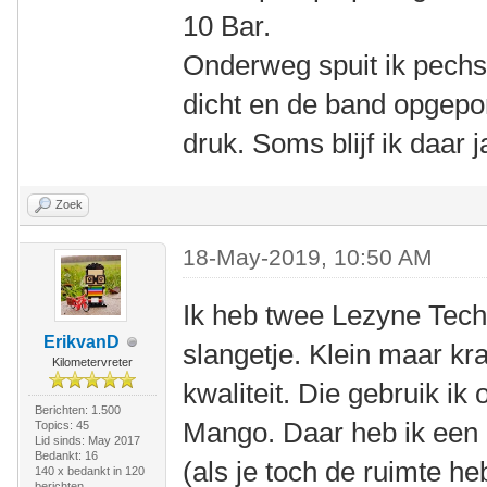
10 Bar.
Onderweg spuit ik pechs
dicht en de band opgep
druk. Soms blijf ik daar 
Zoek
18-May-2019, 10:50 AM
Ik heb twee Lezyne Tec
ErikvanD
slangetje. Klein maar kr
Kilometervreter
kwaliteit. Die gebruik ik
Berichten: 1.500
Mango. Daar heb ik een 
Topics: 45
Lid sinds: May 2017
Bedankt: 16
(als je toch de ruimte h
140 x bedankt in 120
berichten