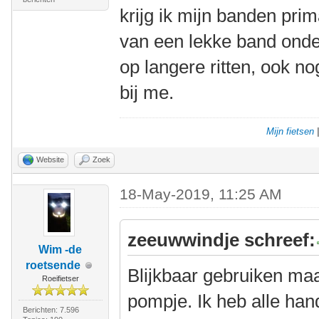
krijg ik mijn banden pri
van een lekke band onde
op langere ritten, ook 
bij me.
Mijn fietsen
Website
Zoek
18-May-2019, 11:25 AM
zeeuwwindje schreef:
Wim -de
roetsende
Blijkbaar gebruiken ma
Roeifietser
pompje. Ik heb alle h
Berichten: 7.596