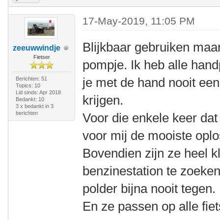
17-May-2019, 11:05 PM
Blijkbaar gebruiken maa
zeeuwwindje
Fietser
pompje. Ik heb alle ha
je met de hand nooit ee
Berichten: 51
Topics: 10
Lid sinds: Apr 2018
krijgen.
Bedankt: 10
3 x bedankt in 3
berichten
Voor die enkele keer dat i
voor mij de mooiste oplo
Bovendien zijn ze heel kl
benzinestation te zoeken
polder bijna nooit tegen.
En ze passen op alle fie