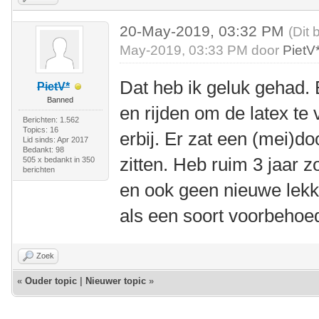
20-May-2019, 03:32 PM
(Dit 
May-2019, 03:33 PM door
PietV
Dat heb ik geluk gehad. 
PietV*
Banned
en rijden om de latex te
Berichten: 1.562
Topics: 16
erbij. Er zat een (mei)do
Lid sinds: Apr 2017
Bedankt: 98
zitten. Heb ruim 3 jaar 
505 x bedankt in 350
berichten
en ook geen nieuwe lekke
als een soort voorbehoe
Zoek
«
Ouder topic
|
Nieuwer topic
»