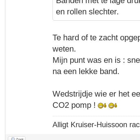
Banden met te lage dru
en rollen slechter.
Te hard of te zacht opge
weten.
Mijn punt was en is : sn
na een lekke band.
Wedstrijdje wie er het 
CO2 pomp !
Alligt Kruiser-Huissoon rac
Zoek