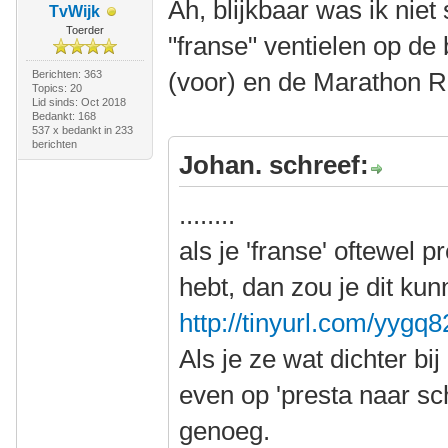
Ah, blijkbaar was ik niet
TvWijk
Toerder
"franse" ventielen op de
(voor) en de Marathon R
Berichten: 363
Topics: 20
Lid sinds: Oct 2018
Bedankt: 168
537 x bedankt in 233
berichten
Johan. schreef:
........
als je 'franse' oftewel p
hebt, dan zou je dit ku
http://tinyurl.com/yygq
Als je ze wat dichter bi
even op 'presta naar sch
genoeg.