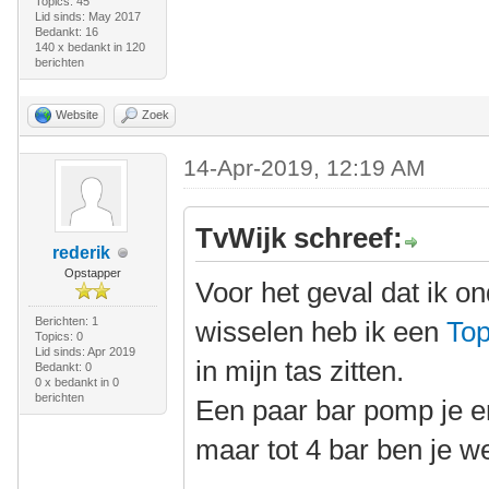
Topics: 45
Lid sinds: May 2017
Bedankt: 16
140 x bedankt in 120
berichten
Website
Zoek
14-Apr-2019, 12:19 AM
TvWijk schreef:
rederik
Opstapper
Voor het geval dat ik 
Berichten: 1
wisselen heb ik een
Top
Topics: 0
Lid sinds: Apr 2019
in mijn tas zitten.
Bedankt: 0
0 x bedankt in 0
berichten
Een paar bar pomp je e
maar tot 4 bar ben je we