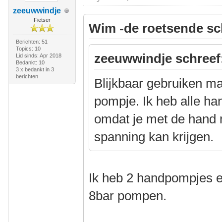
zeeuwwindje
Fietser
Wim -de roetsende sc
Berichten: 51
Topics: 10
zeeuwwindje schreef
Lid sinds: Apr 2018
Bedankt: 10
3 x bedankt in 3
berichten
Blijkbaar gebruiken m
pompje. Ik heb alle h
omdat je met de hand 
spanning kan krijgen.
Ik heb 2 handpompjes e
8bar pompen.