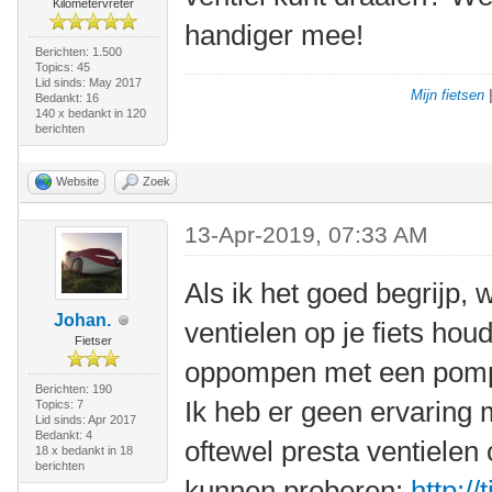
Kilometervreter
handiger mee!
Berichten: 1.500
Topics: 45
Lid sinds: May 2017
Mijn fietsen
Bedankt: 16
140 x bedankt in 120
berichten
Website
Zoek
13-Apr-2019, 07:33 AM
Als ik het goed begrijp, 
Johan.
ventielen op je fiets ho
Fietser
oppompen met een pompk
Berichten: 190
Ik heb er geen ervaring m
Topics: 7
Lid sinds: Apr 2017
Bedankt: 4
oftewel presta ventielen o
18 x bedankt in 18
berichten
kunnen proberen:
http:/