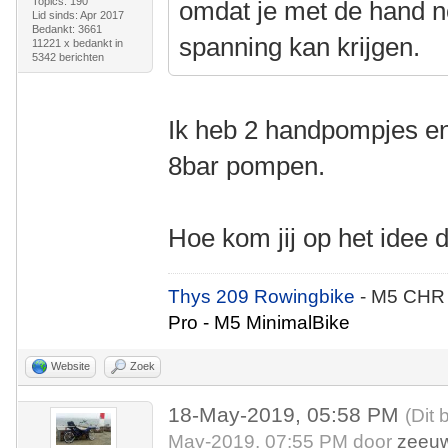
Topics: 190
omdat je met de hand n
Lid sinds: Apr 2017
Bedankt: 3661
spanning kan krijgen.
11221 x bedankt in
5342 berichten
Ik heb 2 handpompjes en
8bar pompen.
Hoe kom jij op het idee 
Thys 209 Rowingbike
- M5 CHR
Pro - M5 MinimalBike
Website
Zoek
18-May-2019, 05:58 PM
(Dit 
May-2019, 07:55 PM door
zeeu