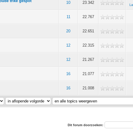
oude trike gespot
10
23.342
La
11
22.767
20
22.651
12
22.315
12
21.267
16
21.077
16
21.008
Dit forum doorzoeken: