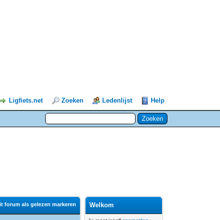
Ligfiets.net
Zoeken
Ledenlijst
Help
it forum als gelezen markeren
Welkom