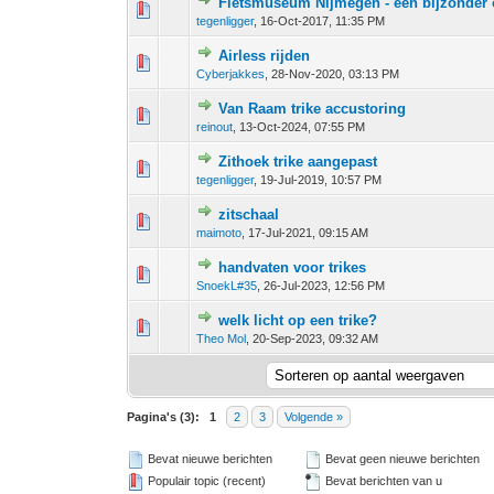
Fietsmuseum Nijmegen - een bijzonder 
0 stem - 0 van 5 gemiddeld
1
2
3
4
5
tegenligger
,
16-Oct-2017, 11:35 PM
Airless rijden
0 stem - 0 van 5 gemiddeld
1
2
3
4
5
Cyberjakkes
,
28-Nov-2020, 03:13 PM
Van Raam trike accustoring
0 stem - 0 van 5 gemiddeld
1
2
3
4
5
reinout
,
13-Oct-2024, 07:55 PM
Zithoek trike aangepast
0 stem - 0 van 5 gemiddeld
1
2
3
4
5
tegenligger
,
19-Jul-2019, 10:57 PM
zitschaal
0 stem - 0 van 5 gemiddeld
1
2
3
4
5
maimoto
,
17-Jul-2021, 09:15 AM
handvaten voor trikes
0 stem - 0 van 5 gemiddeld
1
2
3
4
5
SnoekL#35
,
26-Jul-2023, 12:56 PM
welk licht op een trike?
0 stem - 0 van 5 gemiddeld
1
2
3
4
5
Theo Mol
,
20-Sep-2023, 09:32 AM
Pagina's (3):
1
2
3
Volgende »
Bevat nieuwe berichten
Bevat geen nieuwe berichten
Populair topic (recent)
Bevat berichten van u