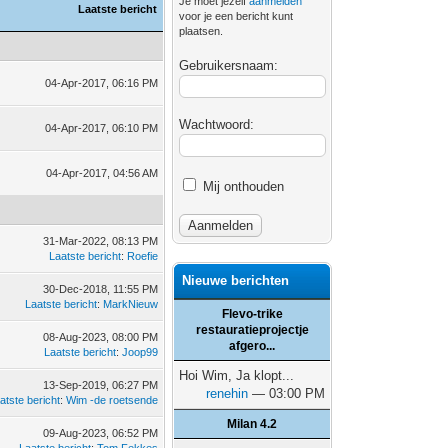
Je moet jezelf
aanmelden
Laatste bericht
voor je een bericht kunt
plaatsen.
Gebruikersnaam:
04-Apr-2017, 06:16 PM
Wachtwoord:
04-Apr-2017, 06:10 PM
04-Apr-2017, 04:56 AM
Mij onthouden
31-Mar-2022, 08:13 PM
Laatste bericht
:
Roefie
Nieuwe berichten
30-Dec-2018, 11:55 PM
Laatste bericht
:
MarkNieuw
Flevo-trike
restauratieprojectje
08-Aug-2023, 08:00 PM
afgero...
Laatste bericht
:
Joop99
Hoi Wim, Ja klopt...
13-Sep-2019, 06:27 PM
renehin
— 03:00 PM
atste bericht
:
Wim -de roetsende
Milan 4.2
09-Aug-2023, 06:52 PM