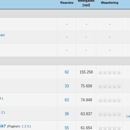
Weergaven
Reacties
Waardering
[
opl
]
-
-
-
sen
-
-
-
-
-
-
92
155.258
33
75.609
3
)
63
74.849
1
2
)
38
63.837
La
nik?
(Pagina's:
1
2
3
)
55
61.654