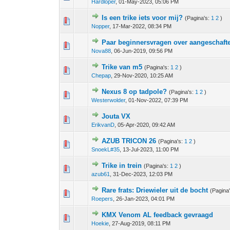
Hardloper
,
01-May-2023, 05:06 PM
Is een trike iets voor mij?
(Pagina's:
1
2
)
0 stem - 0 van 5 gemiddeld
1
2
3
4
5
Nopper
,
17-Mar-2022, 08:34 PM
Paar beginnersvragen over aangeschafte
1 stem - 3 van 5 gemiddeld
1
2
3
4
5
Nova88
,
06-Jun-2019, 09:56 PM
Trike van m5
(Pagina's:
1
2
)
0 stem - 0 van 5 gemiddeld
1
2
3
4
5
Chepap
,
29-Nov-2020, 10:25 AM
Nexus 8 op tadpole?
(Pagina's:
1
2
)
0 stem - 0 van 5 gemiddeld
1
2
3
4
5
Westerwolder
,
01-Nov-2022, 07:39 PM
Jouta VX
0 stem - 0 van 5 gemiddeld
1
2
3
4
5
ErikvanD
,
05-Apr-2020, 09:42 AM
AZUB TRICON 26
(Pagina's:
1
2
)
0 stem - 0 van 5 gemiddeld
1
2
3
4
5
SnoekL#35
,
13-Jul-2023, 11:00 PM
Trike in trein
(Pagina's:
1
2
)
0 stem - 0 van 5 gemiddeld
1
2
3
4
5
azub61
,
31-Dec-2023, 12:03 PM
Rare frats: Driewieler uit de bocht
(Pagina
0 stem - 0 van 5 gemiddeld
1
2
3
4
5
Roepers
,
26-Jan-2023, 04:01 PM
KMX Venom AL feedback gevraagd
0 stem - 0 van 5 gemiddeld
1
2
3
4
5
Hoekie
,
27-Aug-2019, 08:11 PM