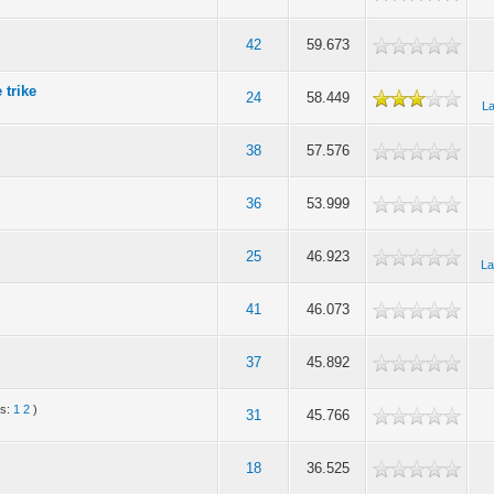
42
59.673
 trike
24
58.449
La
38
57.576
36
53.999
25
46.923
La
41
46.073
37
45.892
's:
1
2
)
31
45.766
18
36.525