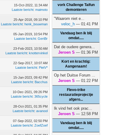
vork Challenge Taifun
15-Oct-2022, 11:34 AM
demonteren
Laatste bericht
:
maimoto
"Waarom niet e...
25-Apr-2018, 09:10 PM
veloc_h
— 01:41 PM
Laatste bericht
:
henk_bouwman
Vandaag ben ik blij
05-Jan-2019, 10:54 PM
omdat.....
Laatste bericht
:
GertBr
Dat de oudere genera...
23-Feb-2023, 10:50 AM
Jeroen S
— 01:36 PM
Laatste bericht
:
knottervinkel
Kort en krachtig:
22-Sep-2017, 10:07 AM
Aangenaam!
Laatste bericht
:
PietV*
Op het Duitse Forum ...
15-Jan-2023, 09:42 PM
Jeroen S
— 01:22 PM
Laatste bericht
:
Bacchus
Flevo-trike
10-Dec-2021, 09:26 PM
restauratieprojectje
Laatste bericht
:
365cycle
afgero...
28-Oct-2021, 01:35 PM
Ik vind het ook prac...
Laatste bericht
:
avanool
Jeroen S
— 12:58 PM
07-Sep-2022, 02:50 PM
Vandaag ben ik blij
Laatste bericht
:
ZoefZoef
omdat.....