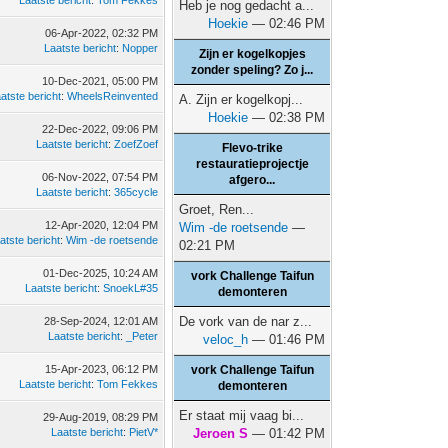
Laatste bericht
:
Tom Fekkes
Heb je nog gedacht a...
Hoekie
— 02:46 PM
06-Apr-2022, 02:32 PM
Laatste bericht
:
Nopper
Zijn er kogelkopjes
zonder speling? Zo j...
10-Dec-2021, 05:00 PM
atste bericht
:
WheelsReinvented
A. Zijn er kogelkopj...
Hoekie
— 02:38 PM
22-Dec-2022, 09:06 PM
Laatste bericht
:
ZoefZoef
Flevo-trike
restauratieprojectje
06-Nov-2022, 07:54 PM
afgero...
Laatste bericht
:
365cycle
Groet, Ren...
12-Apr-2020, 12:04 PM
Wim -de roetsende
—
atste bericht
:
Wim -de roetsende
02:21 PM
01-Dec-2025, 10:24 AM
vork Challenge Taifun
Laatste bericht
:
SnoekL#35
demonteren
De vork van de nar z...
28-Sep-2024, 12:01 AM
Laatste bericht
:
_Peter
veloc_h
— 01:46 PM
15-Apr-2023, 06:12 PM
vork Challenge Taifun
Laatste bericht
:
Tom Fekkes
demonteren
Er staat mij vaag bi...
29-Aug-2019, 08:29 PM
Laatste bericht
:
PietV*
Jeroen S
— 01:42 PM