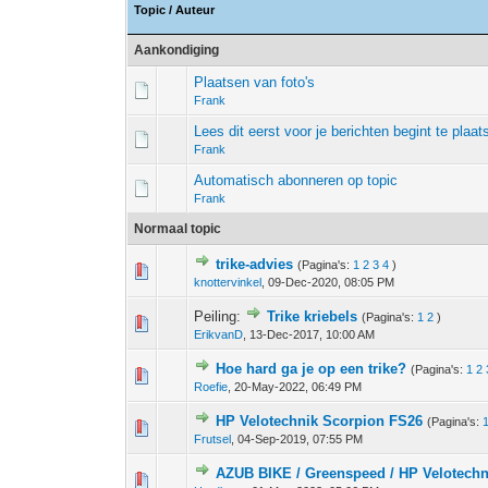
Topic
/
Auteur
Aankondiging
Plaatsen van foto's
Frank
Lees dit eerst voor je berichten begint te plaat
Frank
Automatisch abonneren op topic
Frank
Normaal topic
trike-advies
(Pagina's:
1
2
3
4
)
0 stem - 0 van 5 gemiddeld
1
2
3
4
5
knottervinkel
,
09-Dec-2020, 08:05 PM
Peiling:
Trike kriebels
(Pagina's:
1
2
)
0 stem - 0 van 5 gemiddeld
1
2
3
4
5
ErikvanD
,
13-Dec-2017, 10:00 AM
Hoe hard ga je op een trike?
(Pagina's:
1
2
0 stem - 0 van 5 gemiddeld
1
2
3
4
5
Roefie
,
20-May-2022, 06:49 PM
HP Velotechnik Scorpion FS26
(Pagina's:
0 stem - 0 van 5 gemiddeld
1
2
3
4
5
Frutsel
,
04-Sep-2019, 07:55 PM
AZUB BIKE / Greenspeed / HP Velotech
0 stem - 0 van 5 gemiddeld
1
2
3
4
5