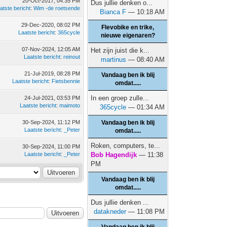
20-Oct-2017, 04:35 PM
Dus jullie denken o...
atste bericht
:
Wim -de roetsende
Bianca F
— 10:18 AM
29-Dec-2020, 08:02 PM
Flevobike en trike,
Laatste bericht
:
365cycle
nieuwe eigenaren?
07-Nov-2024, 12:05 AM
Het zijn juist die k...
Laatste bericht
:
reinout
martinus
— 08:40 AM
21-Jul-2019, 08:28 PM
Vandaag ben ik blij
Laatste bericht
:
Fietsbennie
omdat.....
In een groep zulle...
24-Jul-2021, 03:53 PM
Laatste bericht
:
maimoto
365cycle
— 01:34 AM
30-Sep-2024, 11:12 PM
Vandaag ben ik blij
Laatste bericht
:
_Peter
omdat.....
Roken, computers, te...
30-Sep-2024, 11:00 PM
Laatste bericht
:
_Peter
Bob Hagendijk
— 11:38
PM
Vandaag ben ik blij
omdat.....
Dus jullie denken ...
datakneder
— 11:08 PM