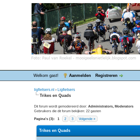
Welkom gast!
Aanmelden
Registreren
ligfietsers.nl
›
Ligfietsers
Trikes en Quads
Dit forum wordt gemodereerd door:
Administrators, Moderators
Gebruikers die dit forum bekijken: 22 gasten
Pagina's (3):
1
2
3
Volgende »
Trikes en Quads