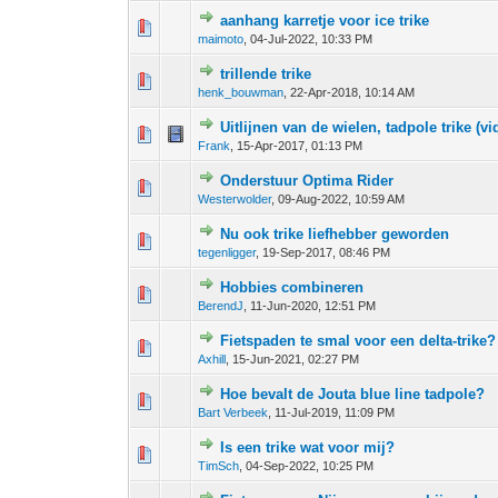
aanhang karretje voor ice trike
0 stem - 0 van 5 gemiddeld
1
2
3
4
5
maimoto
,
04-Jul-2022, 10:33 PM
trillende trike
0 stem - 0 van 5 gemiddeld
1
2
3
4
5
henk_bouwman
,
22-Apr-2018, 10:14 AM
Uitlijnen van de wielen, tadpole trike (vi
0 stem - 0 van 5 gemiddeld
1
2
3
4
5
Frank
,
15-Apr-2017, 01:13 PM
Onderstuur Optima Rider
0 stem - 0 van 5 gemiddeld
1
2
3
4
5
Westerwolder
,
09-Aug-2022, 10:59 AM
Nu ook trike liefhebber geworden
0 stem - 0 van 5 gemiddeld
1
2
3
4
5
tegenligger
,
19-Sep-2017, 08:46 PM
Hobbies combineren
0 stem - 0 van 5 gemiddeld
1
2
3
4
5
BerendJ
,
11-Jun-2020, 12:51 PM
Fietspaden te smal voor een delta-trike?
0 stem - 0 van 5 gemiddeld
1
2
3
4
5
Axhill
,
15-Jun-2021, 02:27 PM
Hoe bevalt de Jouta blue line tadpole?
0 stem - 0 van 5 gemiddeld
1
2
3
4
5
Bart Verbeek
,
11-Jul-2019, 11:09 PM
Is een trike wat voor mij?
0 stem - 0 van 5 gemiddeld
1
2
3
4
5
TimSch
,
04-Sep-2022, 10:25 PM