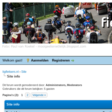
Welkom gast!
Aanmelden
Registreren
ligfietsers.nl
›
Site
Site info
Dit forum wordt gemodereerd door:
Administrators, Moderators
Gebruikers die dit forum bekijken: 5 gasten
Pagina's (2):
1
2
Volgende »
Site info