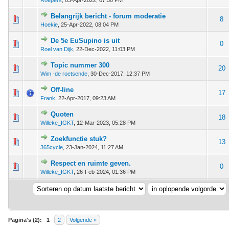
Roepers
,
03-Apr-2022, 07:50 PM
Belangrijk bericht - forum moderatie
 - 0 van 5 gemiddeld
1
2
3
4
5
8
Hoekie
,
25-Apr-2022, 08:04 PM
De 5e EuSupino is uit
 - 0 van 5 gemiddeld
1
2
3
4
5
0
Roel van Dijk
,
22-Dec-2022, 11:03 PM
Topic nummer 300
 - 0 van 5 gemiddeld
1
2
3
4
5
20
Wim -de roetsende
,
30-Dec-2017, 12:37 PM
Off-line
 - 0 van 5 gemiddeld
1
2
3
4
5
17
Frank
,
22-Apr-2017, 09:23 AM
Quoten
 - 0 van 5 gemiddeld
1
2
3
4
5
18
Willeke_IGKT
,
12-Mar-2023, 05:28 PM
Zoekfunctie stuk?
 - 0 van 5 gemiddeld
1
2
3
4
5
13
365cycle
,
23-Jan-2024, 11:27 AM
Respect en ruimte geven.
 - 0 van 5 gemiddeld
1
2
3
4
5
0
Willeke_IGKT
,
26-Feb-2024, 01:36 PM
Pagina's (2):
1
2
Volgende »