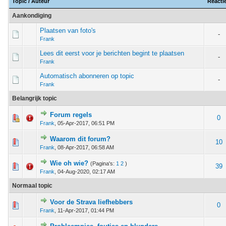
Topic
/
Auteur
Reacti
Aankondiging
Plaatsen van foto's
-
Frank
Lees dit eerst voor je berichten begint te plaatsen
-
Frank
Automatisch abonneren op topic
-
Frank
Belangrijk topic
Forum regels
m - 1 van 5 gemiddeld
1
2
3
4
5
0
Frank
,
05-Apr-2017, 06:51 PM
Waarom dit forum?
 - 0 van 5 gemiddeld
1
2
3
4
5
10
Frank
,
08-Apr-2017, 06:58 AM
Wie oh wie?
(Pagina's:
1
2
)
 - 0 van 5 gemiddeld
1
2
3
4
5
39
Frank
,
04-Aug-2020, 02:17 AM
Normaal topic
Voor de Strava liefhebbers
 - 0 van 5 gemiddeld
1
2
3
4
5
0
Frank
,
11-Apr-2017, 01:44 PM