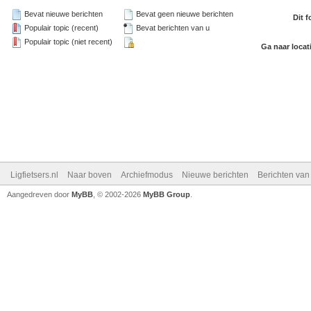
Bevat nieuwe berichten
Bevat geen nieuwe berichten
Dit 
Populair topic (recent)
Bevat berichten van u
Populair topic (niet recent)
Ga naar locat
Ligfietsers.nl
Naar boven
Archiefmodus
Nieuwe berichten
Berichten va
Aangedreven door
MyBB
, © 2002-2026
MyBB Group
.