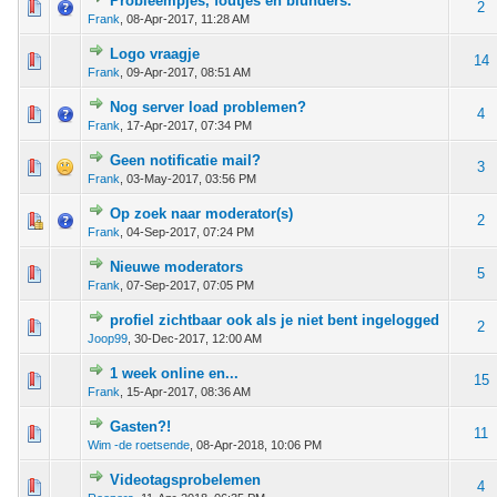
Probleempjes, foutjes en blunders.
 - 0 van 5 gemiddeld
1
2
3
4
5
2
Frank
,
08-Apr-2017, 11:28 AM
Logo vraagje
 - 0 van 5 gemiddeld
1
2
3
4
5
14
Frank
,
09-Apr-2017, 08:51 AM
Nog server load problemen?
 - 0 van 5 gemiddeld
1
2
3
4
5
4
Frank
,
17-Apr-2017, 07:34 PM
Geen notificatie mail?
 - 0 van 5 gemiddeld
1
2
3
4
5
3
Frank
,
03-May-2017, 03:56 PM
Op zoek naar moderator(s)
 - 0 van 5 gemiddeld
1
2
3
4
5
2
Frank
,
04-Sep-2017, 07:24 PM
Nieuwe moderators
 - 0 van 5 gemiddeld
1
2
3
4
5
5
Frank
,
07-Sep-2017, 07:05 PM
profiel zichtbaar ook als je niet bent ingelogged
 - 0 van 5 gemiddeld
1
2
3
4
5
2
Joop99
,
30-Dec-2017, 12:00 AM
1 week online en...
 - 0 van 5 gemiddeld
1
2
3
4
5
15
Frank
,
15-Apr-2017, 08:36 AM
Gasten?!
 - 0 van 5 gemiddeld
1
2
3
4
5
11
Wim -de roetsende
,
08-Apr-2018, 10:06 PM
Videotagsprobelemen
 - 0 van 5 gemiddeld
1
2
3
4
5
4