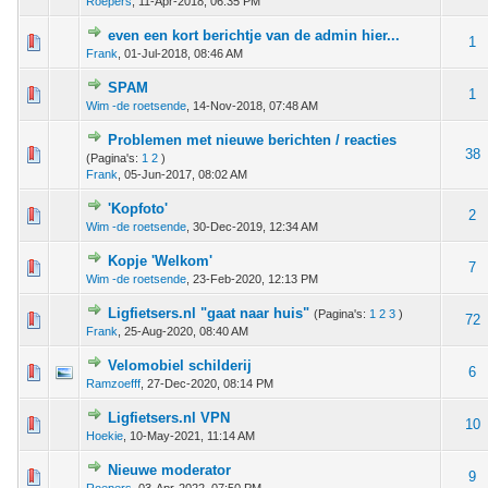
Roepers
,
11-Apr-2018, 06:35 PM
even een kort berichtje van de admin hier...
 - 0 van 5 gemiddeld
1
2
3
4
5
1
Frank
,
01-Jul-2018, 08:46 AM
SPAM
 - 0 van 5 gemiddeld
1
2
3
4
5
1
Wim -de roetsende
,
14-Nov-2018, 07:48 AM
Problemen met nieuwe berichten / reacties
 - 0 van 5 gemiddeld
1
2
3
4
5
38
(Pagina's:
1
2
)
Frank
,
05-Jun-2017, 08:02 AM
'Kopfoto'
 - 0 van 5 gemiddeld
1
2
3
4
5
2
Wim -de roetsende
,
30-Dec-2019, 12:34 AM
Kopje 'Welkom'
 - 0 van 5 gemiddeld
1
2
3
4
5
7
Wim -de roetsende
,
23-Feb-2020, 12:13 PM
Ligfietsers.nl "gaat naar huis"
(Pagina's:
1
2
3
)
 - 0 van 5 gemiddeld
1
2
3
4
5
72
Frank
,
25-Aug-2020, 08:40 AM
Velomobiel schilderij
 - 0 van 5 gemiddeld
1
2
3
4
5
6
Ramzoefff
,
27-Dec-2020, 08:14 PM
Ligfietsers.nl VPN
 - 0 van 5 gemiddeld
1
2
3
4
5
10
Hoekie
,
10-May-2021, 11:14 AM
Nieuwe moderator
 - 0 van 5 gemiddeld
1
2
3
4
5
9