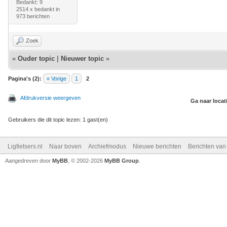
Bedankt: 9
2514 x bedankt in
973 berichten
Zoek
«
Ouder topic
|
Nieuwer topic
»
Pagina's (2):
« Vorige
1
2
Afdrukversie weergeven
Ga naar locat
Gebruikers die dit topic lezen: 1 gast(en)
Ligfietsers.nl
Naar boven
Archiefmodus
Nieuwe berichten
Berichten va
Aangedreven door
MyBB
, © 2002-2026
MyBB Group
.