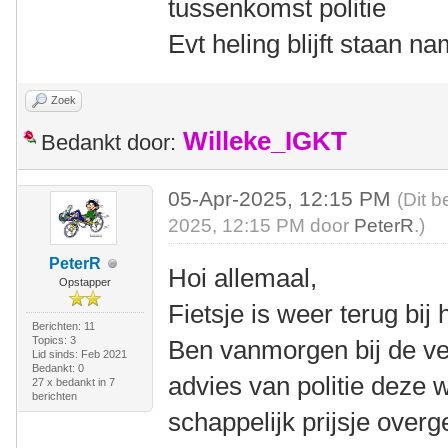
tussenkomst politie
Evt heling blijft staan na
Zoek
Willeke_IGKT
Bedankt door:
05-Apr-2025, 12:15 PM
(Dit b
2025, 12:15 PM door
PeterR
.)
PeterR
Hoi allemaal,
Opstapper
Fietsje is weer terug bij 
Berichten: 11
Topics: 3
Ben vanmorgen bij de ve
Lid sinds: Feb 2021
Bedankt: 0
advies van politie deze
27 x bedankt in 7
berichten
schappelijk prijsje over