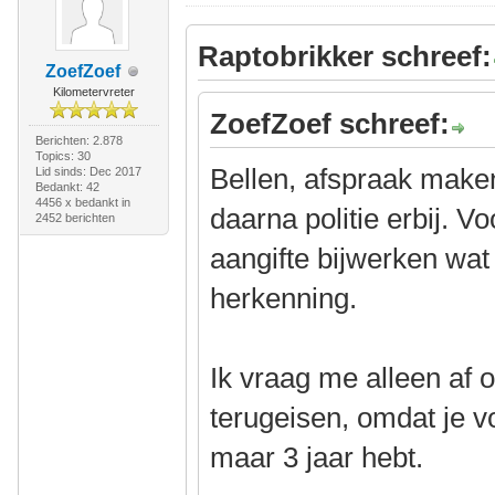
Raptobrikker schreef:
ZoefZoef
Kilometervreter
ZoefZoef schreef:
Berichten: 2.878
Topics: 30
Bellen, afspraak maken
Lid sinds: Dec 2017
Bedankt: 42
4456 x bedankt in
daarna politie erbij. V
2452 berichten
aangifte bijwerken wat 
herkenning.
Ik vraag me alleen af o
terugeisen, omdat je v
maar 3 jaar hebt.