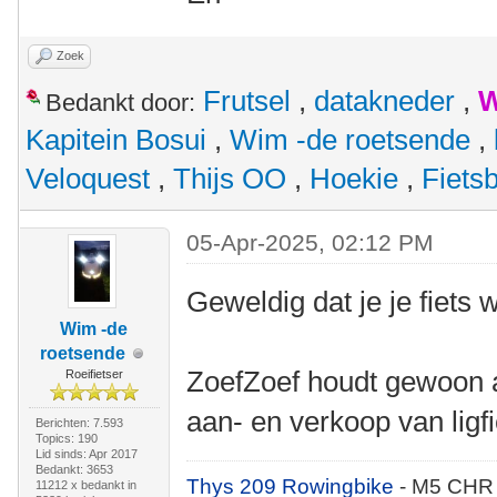
Zoek
Frutsel
,
datakneder
,
W
Bedankt door:
Kapitein Bosui
,
Wim -de roetsende
,
Veloquest
,
Thijs OO
,
Hoekie
,
Fiets
05-Apr-2025, 02:12 PM
Geweldig dat je je fiets 
Wim -de
roetsende
ZoefZoef houdt gewoon al
Roeifietser
aan- en verkoop van ligf
Berichten: 7.593
Topics: 190
Lid sinds: Apr 2017
Bedankt: 3653
Thys 209 Rowingbike
- M5 CHR
11212 x bedankt in