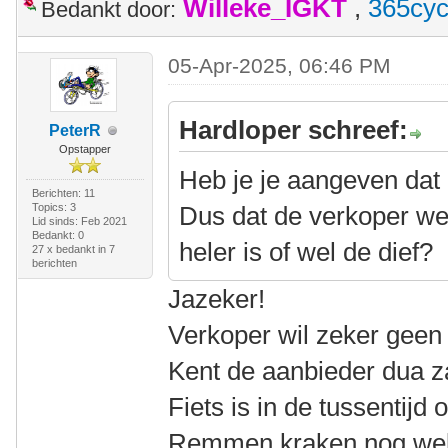
Willeke_IGKT
,
365cyc
Bedankt door:
05-Apr-2025, 06:46 PM
Hardloper schreef:
PeterR
Opstapper
Heb je je aangeven dat h
Berichten: 11
Topics: 3
Dus dat de verkoper we
Lid sinds: Feb 2021
Bedankt: 0
heler is of wel de dief?
27 x bedankt in 7
berichten
Jazeker!
Verkoper wil zeker geen
Kent de aanbieder dua z
Fiets is in de tussentijd
Remmen kraken nog wel 