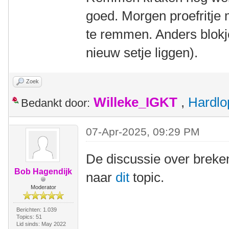
goed. Morgen proefritj
te remmen. Anders blok
nieuw setje liggen).
Zoek
Willeke_IGKT
,
Hardlo
Bedankt door:
07-Apr-2025, 09:29 PM
De discussie over breken
Bob Hagendijk
naar
dit
topic.
Moderator
Berichten: 1.039
Topics: 51
Lid sinds: May 2022