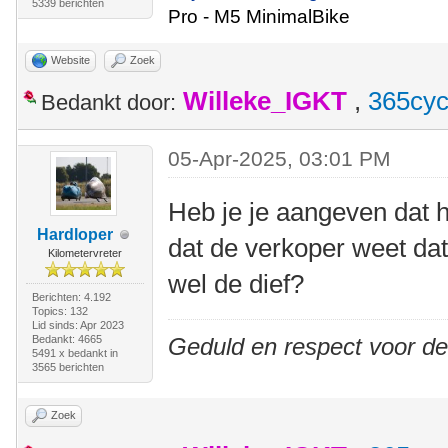
5339 berichten
Pro - M5 MinimalBike
Website
Zoek
Willeke_IGKT
,
365cyc
Bedankt door:
05-Apr-2025, 03:01 PM
Heb je je aangeven dat he
Hardloper
dat de verkoper weet dat
Kilometervreter
wel de dief?
Berichten: 4.192
Topics: 132
Lid sinds: Apr 2023
Bedankt: 4665
Geduld en respect voor d
5491 x bedankt in
3565 berichten
Zoek