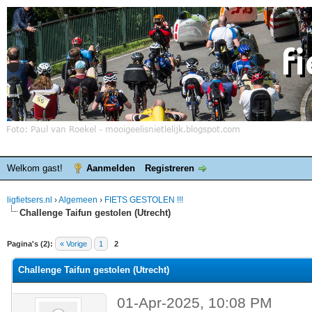
Welkom gast!
Aanmelden
Registreren
ligfietsers.nl
›
Algemeen
›
FIETS GESTOLEN !!!
Challenge Taifun gestolen (Utrecht)
elde waardering is 0
Pagina's (2):
« Vorige
1
2
Challenge Taifun gestolen (Utrecht)
01-Apr-2025, 10:08 PM