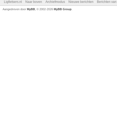
Ligfietsers.nl
Naar boven
Archiefmodus
Nieuwe berichten
Berichten va
Aangedreven door
MyBB
, © 2002-2026
MyBB Group
.