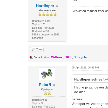
Hardloper
Kilometervreter
Geduld en respect voor 
Berichten: 4.190
Topics: 132
Lid sinds: Apr 2023
Bedankt: 4659
5488 x bedankt in 3563
berichten
Zoek
Willeke_IGKT
,
365cycle
Bedankt door:
05-Apr-2025, 06:46 PM
Hardloper schreef:
PeterR
Heb je je aangeven dat
Opstapper
de dief?
Jazeker!
Berichten: 11
Topics: 3
Verkoper wil zeker geen
Lid sinds: Feb 2021