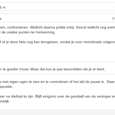
f:
(
en, confronteren. Wellicht daarna politie erbij. Vooraf wellicht nog even
t de unieke punten ter herkenning.
f of je deze fiets nog kan terugeisen, omdat je voor revindicatie volgen
r te goeder trouw. Maar dat kun je pas beoordelen als je er bent.
s met eigen ogen te zien en te controleren of het idd de jouwe is. Daar
positie.
jaar na diefstal te zijn. Blijft enigzins over de goodwill van de verkoper.
melijk.