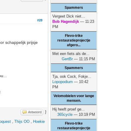
Spammers
Vergeet Dick niet…
#28
Bob Hagendijk
— 11:23
PM
Flevo-trike
restauratieprojectje
 schappelijk prijsje
afgero...
Met een fiets als de...
GertBr
— 11:15 PM
Spammers
u...
Tja, ook Cock, Fokje...
Lopopodium
— 10:42
PM
!
Velomobielen voor lange
mensen.
Hij heeft proef ge...
}
Antwoord
365cycle
— 10:19 PM
oquest
,
Thijs OO
,
Hoekie
Flevo-trike
restauratieprojectje