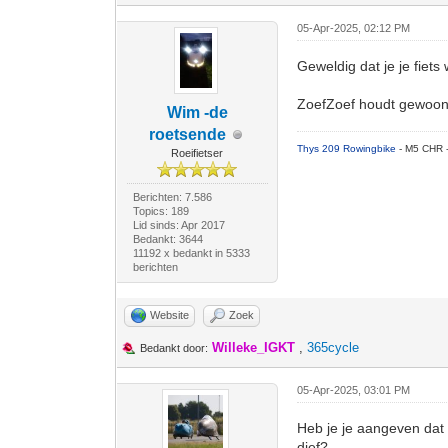
05-Apr-2025, 02:12 PM
Geweldig dat je je fiets
ZoefZoef houdt gewoon a
Wim -de
roetsende
Thys 209 Rowingbike
- M5 CHR 
Roeifietser
Berichten: 7.586
Topics: 189
Lid sinds: Apr 2017
Bedankt: 3644
11192 x bedankt in 5333
berichten
Website
Zoek
Willeke_IGKT
,
365cycle
Bedankt door:
05-Apr-2025, 03:01 PM
Heb je je aangeven dat 
dief?