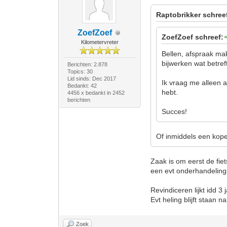
Raptobrikker schree
ZoefZoef
ZoefZoef schreef:
Kilometervreter
Bellen, afspraak mak
bijwerken wat betref
Berichten: 2.878
Topics: 30
Lid sinds: Dec 2017
Ik vraag me alleen a
Bedankt: 42
hebt.
4456 x bedankt in 2452
berichten
Succes!
Of inmiddels een kope
Zaak is om eerst de fiet
een evt onderhandelings
Revindiceren lijkt idd 3 
Evt heling blijft staan na
Zoek