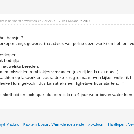
richt is het laatst bewerkt op 05-Apr-2025, 12:15 PM door
PeterR
.)
 het baasje!?
rkoper langs geweest (na advies van politie deze week) en heb em voor
 verkoper.
k bedrijfje.
r nauwelijks bereden.
en misschien remblokjes vervangen (niet rijden is niet goed ).
 wachten op laswerk en zodra deze terug is maar even kijken welke ik ho
 leuke Hurri gekocht, dus kan straks een ligfietsverhuur starten... ?
e alertheid en toch apart dat een fiets na 4 jaar weer boven water komt
oyd Maduro
,
Kapitein Bosui
,
Wim -de roetsende
,
blokdoorn
,
Hardloper
,
Vel