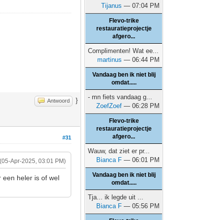
Tijanus
— 07:04 PM
Flevo-trike
restauratieprojectje
afgero...
Complimenten! Wat ee...
martinus
— 06:44 PM
Vandaag ben ik niet blij
omdat.....
- mn fiets vandaag g...
}
Antwoord
ZoefZoef
— 06:28 PM
Flevo-trike
restauratieprojectje
afgero...
#31
Wauw, dat ziet er pr...
Bianca F
— 06:01 PM
(05-Apr-2025, 03:01 PM)
Vandaag ben ik niet blij
 een heler is of wel
omdat.....
Tja... ik legde uit ...
Bianca F
— 05:56 PM