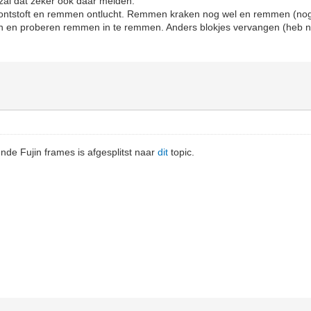
zal dat zeker ook daar melden.
jd ontstoft en remmen ontlucht. Remmen kraken nog wel en remmen (nog
n en proberen remmen in te remmen. Anders blokjes vervangen (heb n
nde Fujin frames is afgesplitst naar
dit
topic.