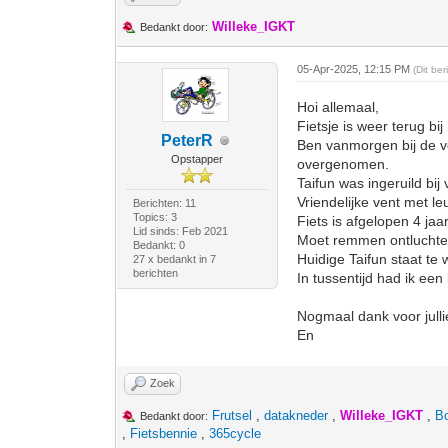
Willeke_IGKT
Bedankt door:
05-Apr-2025, 12:15 PM
(Dit be
Hoi allemaal,
Fietsje is weer terug bij
PeterR
Ben vanmorgen bij de ve
Opstapper
overgenomen.
Taifun was ingeruild bij
Vriendelijke vent met leu
Berichten: 11
Topics: 3
Fiets is afgelopen 4 jaa
Lid sinds: Feb 2021
Moet remmen ontluchten 
Bedankt: 0
Huidige Taifun staat te
27 x bedankt in 7
berichten
In tussentijd had ik een
Nogmaal dank voor julli
En
Zoek
Frutsel
,
datakneder
,
Willeke_IGKT
,
B
Bedankt door:
,
Fietsbennie
,
365cycle