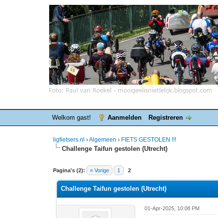
Welkom gast!
Aanmelden
Registreren
ligfietsers.nl
›
Algemeen
›
FIETS GESTOLEN !!!
Challenge Taifun gestolen (Utrecht)
0 stemmen - gemiddelde waardering is 0
1
2
3
4
5
Pagina's (2):
« Vorige
1
2
Challenge Taifun gestolen (Utrecht)
01-Apr-2025, 10:08 PM