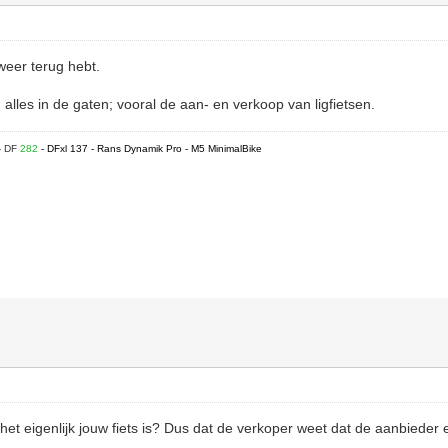
 weer terug hebt.
lles in de gaten; vooral de aan- en verkoop van ligfietsen.
- DF
282
- DFxl 137 - Rans Dynamik Pro - M5 MinimalBike
het eigenlijk jouw fiets is? Dus dat de verkoper weet dat de aanbieder e