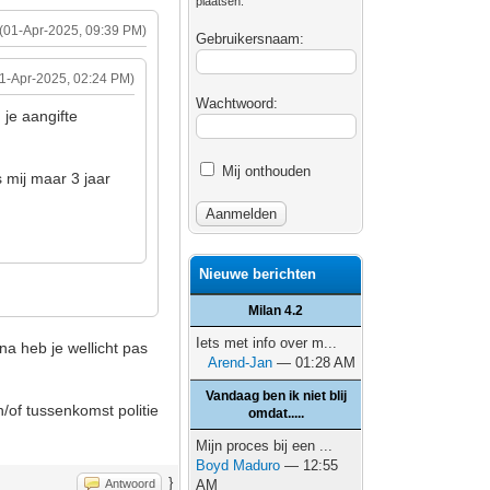
plaatsen.
(01-Apr-2025, 09:39 PM)
Gebruikersnaam:
01-Apr-2025, 02:24 PM)
Wachtwoord:
 je aangifte
Mij onthouden
s mij maar 3 jaar
Nieuwe berichten
Milan 4.2
Iets met info over m...
na heb je wellicht pas
Arend-Jan
— 01:28 AM
Vandaag ben ik niet blij
en/of tussenkomst politie
omdat.....
Mijn proces bij een ...
Boyd Maduro
— 12:55
}
Antwoord
AM