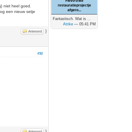
Flevo-trike
restauratieprojectje
) niet heel goed.
afgero...
og een nieuw setje
Fantastisch. Wat is ...
Atrike
— 05:41 PM
}
Antwoord
#32
}
Antwoord