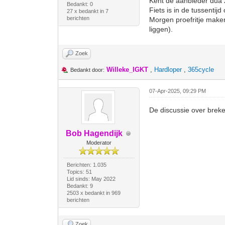
Kent de aanbieder dua 
Bedankt: 0
Fiets is in de tussenti
27 x bedankt in 7
berichten
Morgen proefritje make
liggen).
Zoek
Willeke_IGKT
,
Hardloper
,
365cycle
Bedankt door:
07-Apr-2025, 09:29 PM
De discussie over breke
Bob Hagendijk
Moderator
Berichten: 1.035
Topics: 51
Lid sinds: May 2022
Bedankt: 9
2503 x bedankt in 969
berichten
Zoek