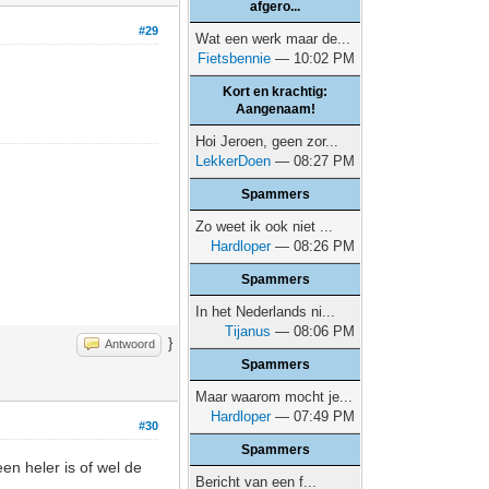
afgero...
#29
Wat een werk maar de...
Fietsbennie
— 10:02 PM
Kort en krachtig:
Aangenaam!
Hoi Jeroen, geen zor...
LekkerDoen
— 08:27 PM
Spammers
Zo weet ik ook niet ...
Hardloper
— 08:26 PM
Spammers
In het Nederlands ni...
Tijanus
— 08:06 PM
}
Antwoord
Spammers
Maar waarom mocht je...
Hardloper
— 07:49 PM
#30
Spammers
en heler is of wel de
Bericht van een f...