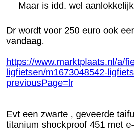
Maar is idd. wel aanlokkeli
Dr wordt voor 250 euro ook e
vandaag.
https://www.marktplaats.nl/a/f
ligfietsen/m1673048542-ligfiet
previousPage=lr
Evt een zwarte , geveerde taif
titanium shockproof 451 met e