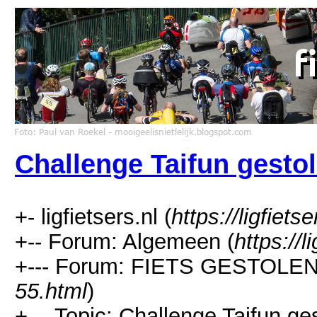
Challenge Taifun gestol
+- ligfietsers.nl (
https://ligfietse
+-- Forum: Algemeen (
https://l
+--- Forum: FIETS GESTOLEN !
55.html
)
+--- Topic: Challenge Taifun ges