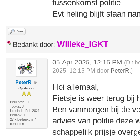
tussenkomst politie
Evt heling blijft staan na
Zoek
Willeke_IGKT
Bedankt door:
05-Apr-2025, 12:15 PM
(Dit b
2025, 12:15 PM door
PeterR
.)
PeterR
Hoi allemaal,
Opstapper
Fietsje is weer terug bij 
Berichten: 11
Topics: 3
Ben vanmorgen bij de ve
Lid sinds: Feb 2021
Bedankt: 0
advies van politie deze
27 x bedankt in 7
berichten
schappelijk prijsje over