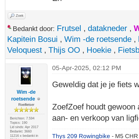
Zoek
Frutsel
,
datakneder
,
W
Bedankt door:
Kapitein Bosui
,
Wim -de roetsende
,
Veloquest
,
Thijs OO
,
Hoekie
,
Fiets
05-Apr-2025, 02:12 PM
Geweldig dat je je fiets 
Wim -de
roetsende
ZoefZoef houdt gewoon al
Roeifietser
aan- en verkoop van ligf
Berichten: 7.594
Topics: 190
Lid sinds: Apr 2017
Bedankt: 3660
Thys 209 Rowingbike
- M5 CHR
11216 x bedankt in