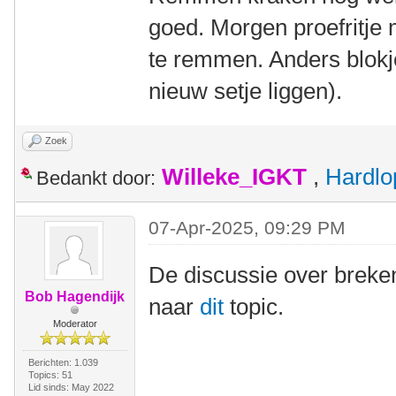
goed. Morgen proefritj
te remmen. Anders blok
nieuw setje liggen).
Zoek
Willeke_IGKT
,
Hardlo
Bedankt door:
07-Apr-2025, 09:29 PM
De discussie over breken
Bob Hagendijk
naar
dit
topic.
Moderator
Berichten: 1.039
Topics: 51
Lid sinds: May 2022