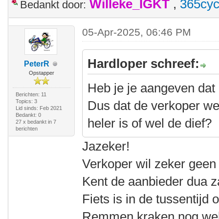
Willeke_IGKT
,
365cyc
Bedankt door:
05-Apr-2025, 06:46 PM
Hardloper schreef:
PeterR
Opstapper
Heb je je aangeven dat h
Berichten: 11
Topics: 3
Dus dat de verkoper we
Lid sinds: Feb 2021
Bedankt: 0
heler is of wel de dief?
27 x bedankt in 7
berichten
Jazeker!
Verkoper wil zeker geen
Kent de aanbieder dua z
Fiets is in de tussentijd
Remmen kraken nog wel 