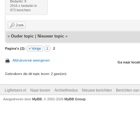
Bedankt: 9
2516 x bedankt in
973 berichten
Zoek
«
Ouder topic
|
Nieuwer topic
»
Pagina's (2):
« Vorige
1
2
Afdrukversie weergeven
Ga naar locat
Gebruikers die dit topic lezen: 2 gast(en)
Ligfietsers.nl
Naar boven
Archiefmodus
Nieuwe berichten
Berichten va
Aangedreven door
MyBB
, © 2002-2026
MyBB Group
.