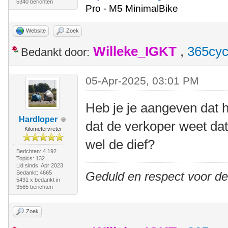
5340 berichten
Pro - M5 MinimalBike
Website
Zoek
Willeke_IGKT
,
365cyc
Bedankt door:
05-Apr-2025, 03:01 PM
Heb je je aangeven dat he
Hardloper
dat de verkoper weet dat
Kilometervreter
wel de dief?
Berichten: 4.192
Topics: 132
Lid sinds: Apr 2023
Bedankt: 4665
Geduld en respect voor d
5491 x bedankt in
3565 berichten
Zoek