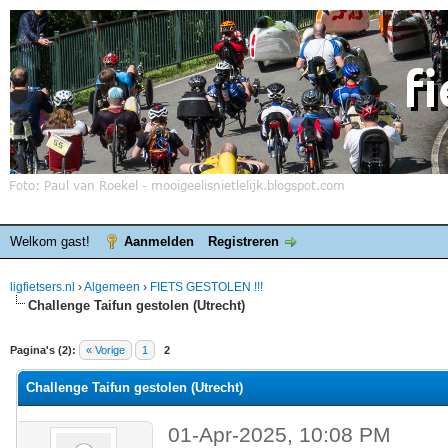
Welkom gast!
Aanmelden
Registreren
ligfietsers.nl
›
Algemeen
›
FIETS GESTOLEN !!!
Challenge Taifun gestolen (Utrecht)
elde waardering is 0
Pagina's (2):
« Vorige
1
2
Challenge Taifun gestolen (Utrecht)
01-Apr-2025, 10:08 PM