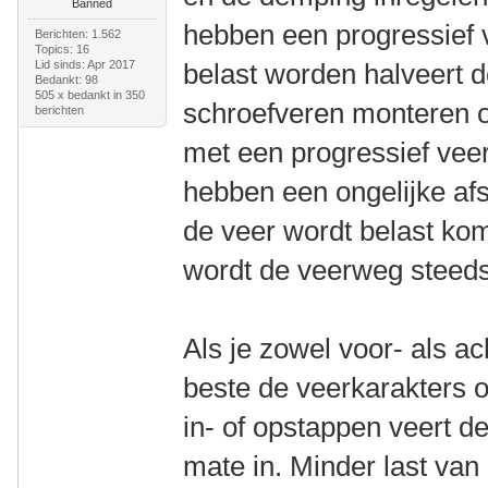
Banned
hebben een progressief 
Berichten: 1.562
Topics: 16
Lid sinds: Apr 2017
belast worden halveert 
Bedankt: 98
505 x bedankt in 350
schroefveren monteren op
berichten
met een progressief vee
hebben een ongelijke af
de veer wordt belast ko
wordt de veerweg steeds
Als je zowel voor- als ac
beste de veerkarakters o
in- of opstappen veert de
mate in. Minder last van