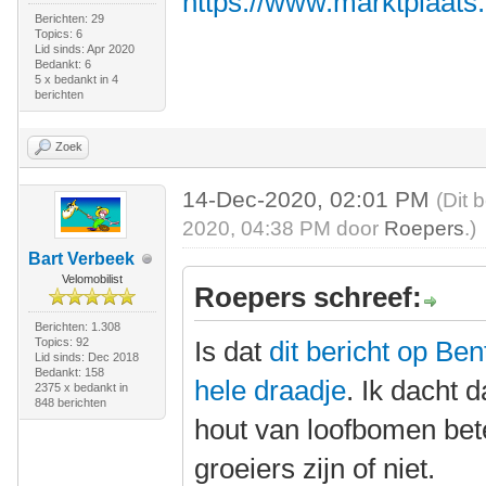
https://www.marktplaats
Berichten: 29
Topics: 6
Lid sinds: Apr 2020
Bedankt: 6
5 x bedankt in 4
berichten
Zoek
14-Dec-2020, 02:01 PM
(Dit 
2020, 04:38 PM door
Roepers
.)
Bart Verbeek
Velomobilist
Roepers schreef:
Berichten: 1.308
Topics: 92
Is dat
dit bericht op Be
Lid sinds: Dec 2018
Bedankt: 158
hele draadje
. Ik dacht 
2375 x bedankt in
848 berichten
hout van loofbomen bete
groeiers zijn of niet.