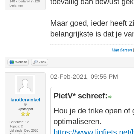
toevallig dan bewust ge
140 x bedankt in 120
berichten
Maar goed, ieder heeft z
belangrijkste is dat je va
Mijn fietsen
Website
Zoek
02-Feb-2021, 09:55 PM
PietV* schreef:
knottervinkel
Hou je de trike open of 
Opstapper
optimaliseren.
Berichten: 12
Topics: 2
https://www.ligfiets.net
Lid sinds: Dec 2020