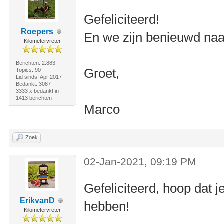
Gefeliciteerd!
Roepers
En we zijn benieuwd naar
Kilometervreter
Berichten: 2.883
Groet,
Topics: 90
Lid sinds: Apr 2017
Bedankt: 3087
3333 x bedankt in
1413 berichten
Marco
Zoek
02-Jan-2021, 09:19 PM
Gefeliciteerd, hoop dat j
ErikvanD
hebben!
Kilometervreter