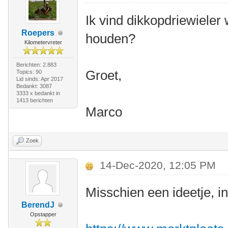
Ik vind dikkopdriewieler 
Roepers
houden?
Kilometervreter
Berichten: 2.883
Groet,
Topics: 90
Lid sinds: Apr 2017
Bedankt: 3087
3333 x bedankt in
1413 berichten
Marco
Zoek
14-Dec-2020, 12:05 PM
Misschien een ideetje, 
BerendJ
Opstapper