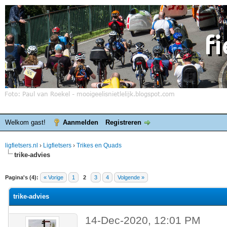
Welkom gast!
Aanmelden
Registreren
ligfietsers.nl
›
Ligfietsers
›
Trikes en Quads
trike-advies
elde waardering is 0
Pagina's (4):
« Vorige
1
2
3
4
Volgende »
trike-advies
14-Dec-2020, 12:01 PM