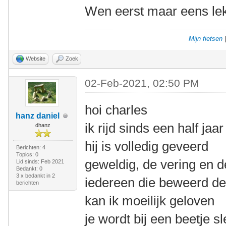
Wen eerst maar eens lek
Mijn fietsen
Website
Zoek
02-Feb-2021, 02:50 PM
hoi charles
hanz daniel
ik rijd sinds een half ja
dhanz
hij is volledig geveerd
Berichten: 4
Topics: 0
geweldig, de vering en d
Lid sinds: Feb 2021
Bedankt: 0
3 x bedankt in 2
iedereen die beweerd dez
berichten
kan ik moeilijk geloven
je wordt bij een beetje s