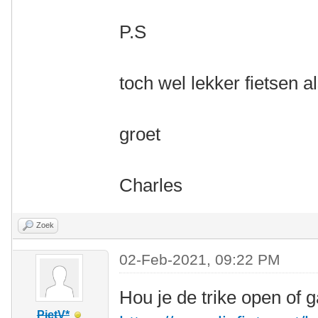
P.S
toch wel lekker fietsen a
groet
Charles
Zoek
02-Feb-2021, 09:22 PM
Hou je de trike open of g
PietV*