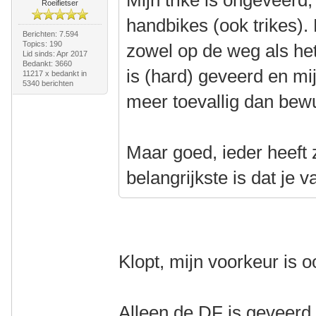
Mijn trike is ongeveerd, 
Roeifietser
handbikes (ook trikes). 
Berichten: 7.594
Topics: 190
zowel op de weg als het
Lid sinds: Apr 2017
Bedankt: 3660
is (hard) geveerd en mi
11217 x bedankt in
5340 berichten
meer toevallig dan bew
Maar goed, ieder heeft 
belangrijkste is dat je v
Klopt, mijn voorkeur is 
Alleen de DF is geveerd,