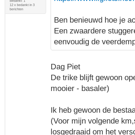
Bedankt: 1
12 x bedankt in 3
berichten
Ben benieuwd hoe je ac
Een zwaardere stuggere 
eenvoudig de veerdemp
Dag Piet
De trike blijft gewoon op
mooier - basaler)
Ik heb gewoon de besta
(Voor mijn volgende km,s
losgedraaid om het versc