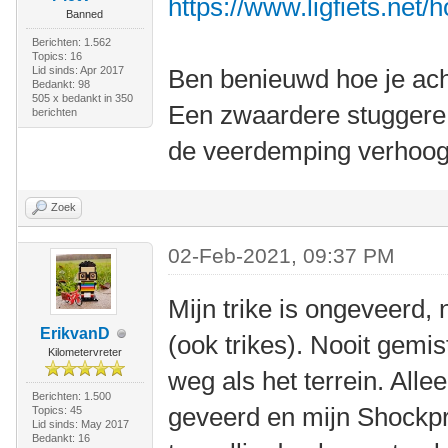
https://www.ligfiets.net/
Banned
Berichten: 1.562
Topics: 16
Lid sinds: Apr 2017
Ben benieuwd hoe je ach
Bedankt: 98
505 x bedankt in 350
Een zwaardere stuggere 
berichten
de veerdemping verhoog
Zoek
02-Feb-2021, 09:37 PM
Mijn trike is ongeveerd, 
ErikvanD
(ook trikes). Nooit gemis
Kilometervreter
weg als het terrein. Alle
Berichten: 1.500
geveerd en mijn Shockpr
Topics: 45
Lid sinds: May 2017
Bedankt: 16