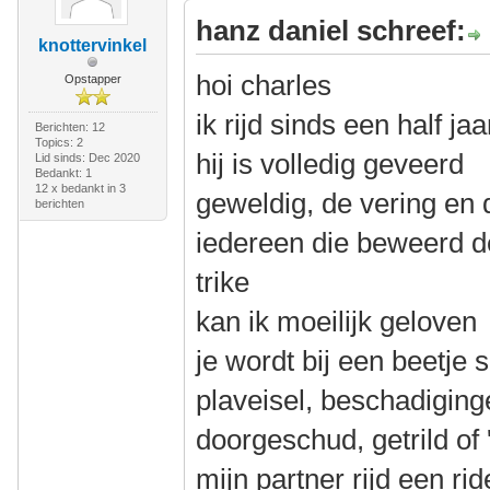
hanz daniel schreef:
knottervinkel
hoi charles
Opstapper
ik rijd sinds een half j
Berichten: 12
Topics: 2
hij is volledig geveerd
Lid sinds: Dec 2020
Bedankt: 1
12 x bedankt in 3
geweldig, de vering en 
berichten
iedereen die beweerd de
trike
kan ik moeilijk geloven
je wordt bij een beetje s
plaveisel, beschadiging
doorgeschud, getrild of '
mijn partner rijd een ri