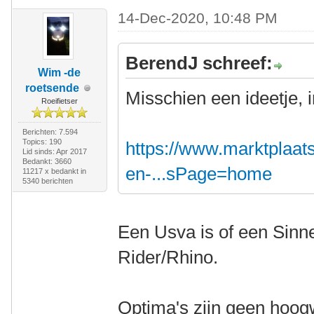
14-Dec-2020, 10:48 PM
BerendJ schreef:
Wim -de
roetsende
Misschien een ideetje, 
Roeifietser
Berichten: 7.594
Topics: 190
https://www.marktplaats.
Lid sinds: Apr 2017
Bedankt: 3660
en-...sPage=home
11217 x bedankt in
5340 berichten
Een Usva is of een Sinn
Rider/Rhino.
Optima's zijn geen hoogw