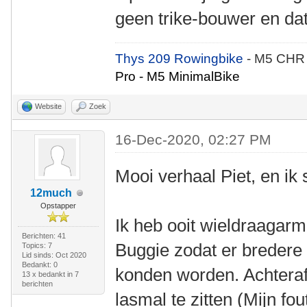
geen trike-bouwer en dat
Thys 209 Rowingbike
- M5 CHR
Pro - M5 MinimalBike
Website
Zoek
16-Dec-2020, 02:27 PM
Mooi verhaal Piet, en ik s
12much
Opstapper
Ik heb ooit wieldraaga
Berichten: 41
Buggie zodat er breder
Topics: 7
Lid sinds: Oct 2020
Bedankt: 0
konden worden. Achteraf 
13 x bedankt in 7
berichten
lasmal te zitten (Mijn fo