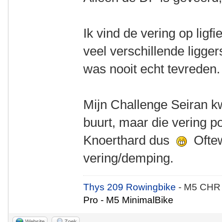
Ik vind de vering op ligfie
veel verschillende ligge
was nooit echt tevreden
Mijn Challenge Seiran k
buurt, maar die vering po
Knoerthard dus
Oftew
vering/demping.
Thys 209 Rowingbike
- M5 CHR
Pro - M5 MinimalBike
Website
Zoek