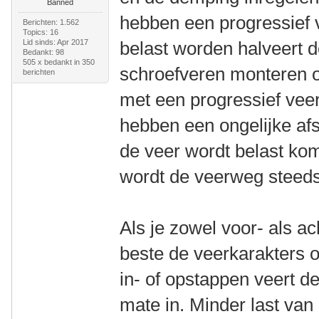
Banned
hebben een progressief 
Berichten: 1.562
Topics: 16
Lid sinds: Apr 2017
belast worden halveert 
Bedankt: 98
505 x bedankt in 350
schroefveren monteren op
berichten
met een progressief vee
hebben een ongelijke af
de veer wordt belast ko
wordt de veerweg steeds
Als je zowel voor- als ac
beste de veerkarakters o
in- of opstappen veert de
mate in. Minder last van