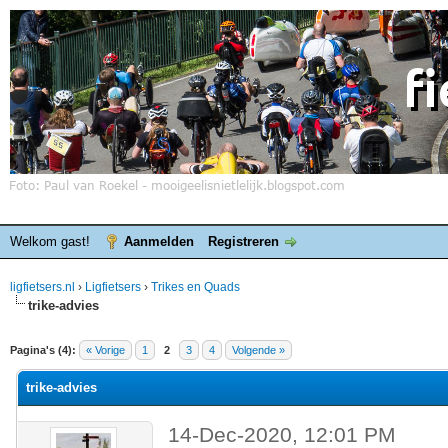
Welkom gast!
Aanmelden
Registreren
ligfietsers.nl
›
Ligfietsers
›
Trikes en Quads
trike-advies
elde waardering is 0
Pagina's (4):
« Vorige
1
2
3
4
Volgende »
trike-advies
14-Dec-2020, 12:01 PM