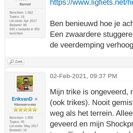
https://www.ligfiets.net/
Banned
Berichten: 1.562
Topics: 16
Lid sinds: Apr 2017
Ben benieuwd hoe je ach
Bedankt: 98
505 x bedankt in 350
Een zwaardere stuggere 
berichten
de veerdemping verhoog
Zoek
02-Feb-2021, 09:37 PM
Mijn trike is ongeveerd, 
ErikvanD
(ook trikes). Nooit gemis
Kilometervreter
weg als het terrein. Alle
Berichten: 1.500
geveerd en mijn Shockpr
Topics: 45
Lid sinds: May 2017
Bedankt: 16