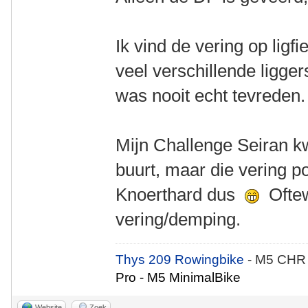
Ik vind de vering op ligfie
veel verschillende ligge
was nooit echt tevreden
Mijn Challenge Seiran k
buurt, maar die vering po
Knoerthard dus
Oftew
vering/demping.
Thys 209 Rowingbike
- M5 CHR
Pro - M5 MinimalBike
Website
Zoek