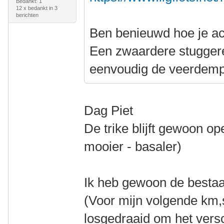
Bedankt: 1
12 x bedankt in 3
berichten
Ben benieuwd hoe je ac
Een zwaardere stuggere 
eenvoudig de veerdemp
Dag Piet
De trike blijft gewoon op
mooier - basaler)
Ik heb gewoon de besta
(Voor mijn volgende km,s
losgedraaid om het versc