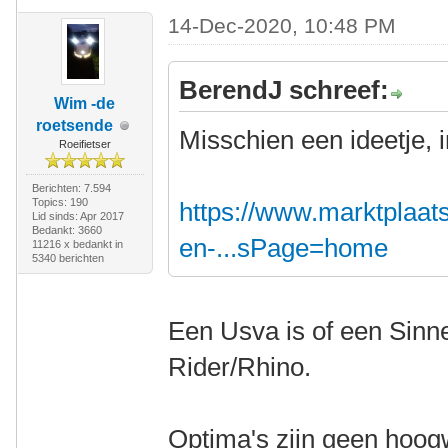
14-Dec-2020, 10:48 PM
BerendJ schreef:
Wim -de
roetsende
Misschien een ideetje, 
Roeifietser
Berichten: 7.594
Topics: 190
https://www.marktplaats.
Lid sinds: Apr 2017
Bedankt: 3660
en-...sPage=home
11216 x bedankt in
5340 berichten
Een Usva is of een Sinn
Rider/Rhino.
Optima's zijn geen hoogw