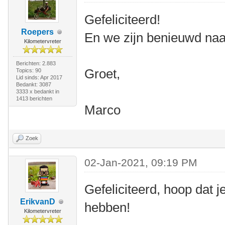
Gefeliciteerd!
Roepers
En we zijn benieuwd naar
Kilometervreter
Berichten: 2.883
Groet,
Topics: 90
Lid sinds: Apr 2017
Bedankt: 3087
3333 x bedankt in
1413 berichten
Marco
Zoek
02-Jan-2021, 09:19 PM
Gefeliciteerd, hoop dat j
ErikvanD
hebben!
Kilometervreter