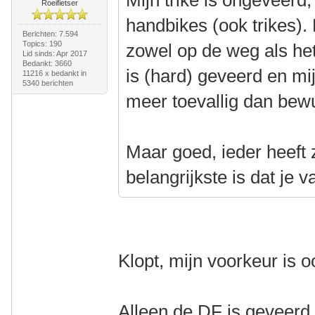
Mijn trike is ongeveerd, 
Roeifietser
handbikes (ook trikes). 
Berichten: 7.594
Topics: 190
zowel op de weg als het
Lid sinds: Apr 2017
Bedankt: 3660
is (hard) geveerd en mi
11216 x bedankt in
5340 berichten
meer toevallig dan bew
Maar goed, ieder heeft 
belangrijkste is dat je v
Klopt, mijn voorkeur is 
Alleen de DF is geveerd,