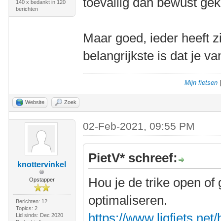
toevallig dan bewust ge
140 x bedankt in 120
berichten
Maar goed, ieder heeft z
belangrijkste is dat je va
Mijn fietsen
Website
Zoek
02-Feb-2021, 09:55 PM
PietV* schreef:
knottervinkel
Hou je de trike open of 
Opstapper
optimaliseren.
Berichten: 12
Topics: 2
https://www.ligfiets.net
Lid sinds: Dec 2020