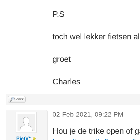
P.S
toch wel lekker fietsen a
groet
Charles
Zoek
02-Feb-2021, 09:22 PM
Hou je de trike open of g
PietV*