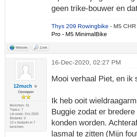
geen trike-bouwer en dat
Thys 209 Rowingbike
- M5 CHR
Pro - M5 MinimalBike
Website
Zoek
16-Dec-2020, 02:27 PM
Mooi verhaal Piet, en ik s
12much
Opstapper
Ik heb ooit wieldraaga
Berichten: 41
Buggie zodat er breder
Topics: 7
Lid sinds: Oct 2020
Bedankt: 0
konden worden. Achteraf 
13 x bedankt in 7
berichten
lasmal te zitten (Mijn fo