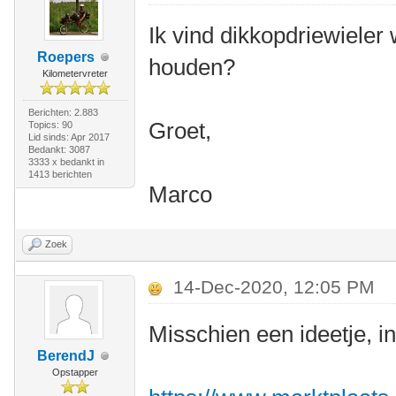
Ik vind dikkopdriewieler 
Roepers
houden?
Kilometervreter
Berichten: 2.883
Groet,
Topics: 90
Lid sinds: Apr 2017
Bedankt: 3087
3333 x bedankt in
1413 berichten
Marco
Zoek
14-Dec-2020, 12:05 PM
Misschien een ideetje, 
BerendJ
Opstapper