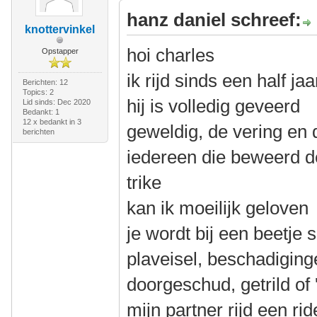
hanz daniel schreef:
knottervinkel
hoi charles
Opstapper
ik rijd sinds een half j
Berichten: 12
Topics: 2
hij is volledig geveerd
Lid sinds: Dec 2020
Bedankt: 1
12 x bedankt in 3
geweldig, de vering en 
berichten
iedereen die beweerd de
trike
kan ik moeilijk geloven
je wordt bij een beetje s
plaveisel, beschadiging
doorgeschud, getrild of '
mijn partner rijd een ri