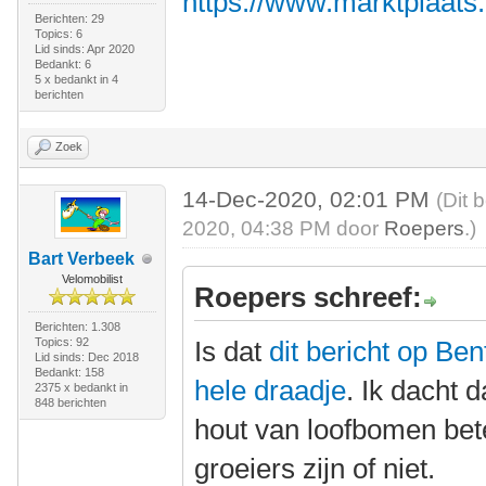
https://www.marktplaats
Berichten: 29
Topics: 6
Lid sinds: Apr 2020
Bedankt: 6
5 x bedankt in 4
berichten
Zoek
14-Dec-2020, 02:01 PM
(Dit 
2020, 04:38 PM door
Roepers
.)
Bart Verbeek
Velomobilist
Roepers schreef:
Berichten: 1.308
Topics: 92
Is dat
dit bericht op Be
Lid sinds: Dec 2018
Bedankt: 158
hele draadje
. Ik dacht 
2375 x bedankt in
848 berichten
hout van loofbomen bete
groeiers zijn of niet.