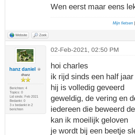
Wen eerst maar eens lek
Mijn fietsen
Website
Zoek
02-Feb-2021, 02:50 PM
hoi charles
hanz daniel
ik rijd sinds een half ja
dhanz
hij is volledig geveerd
Berichten: 4
Topics: 0
geweldig, de vering en d
Lid sinds: Feb 2021
Bedankt: 0
3 x bedankt in 2
iedereen die beweerd dez
berichten
kan ik moeilijk geloven
je wordt bij een beetje s