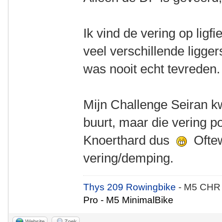
Ik vind de vering op ligfie
veel verschillende ligge
was nooit echt tevreden
Mijn Challenge Seiran k
buurt, maar die vering po
Knoerthard dus
Oftew
vering/demping.
Thys 209 Rowingbike
- M5 CHR
Pro - M5 MinimalBike
Website
Zoek