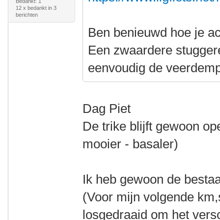
Bedankt: 1
12 x bedankt in 3
berichten
Ben benieuwd hoe je ac
Een zwaardere stuggere 
eenvoudig de veerdemp
Dag Piet
De trike blijft gewoon op
mooier - basaler)
Ik heb gewoon de besta
(Voor mijn volgende km,s
losgedraaid om het versc