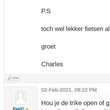
P.S
toch wel lekker fietsen a
groet
Charles
Zoek
02-Feb-2021, 09:22 PM
Hou je de trike open of g
PietV*