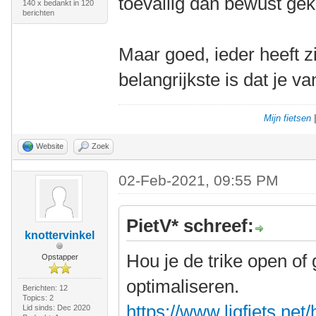
toevallig dan bewust ge
140 x bedankt in 120
berichten
Maar goed, ieder heeft z
belangrijkste is dat je va
Mijn fietsen
Website
Zoek
02-Feb-2021, 09:55 PM
PietV* schreef:
knottervinkel
Hou je de trike open of 
Opstapper
optimaliseren.
Berichten: 12
Topics: 2
https://www.ligfiets.net
Lid sinds: Dec 2020