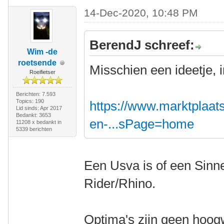
14-Dec-2020, 10:48 PM
BerendJ schreef:
Wim -de
roetsende
Misschien een ideetje, 
Roeifietser
Berichten: 7.593
Topics: 190
https://www.marktplaats.
Lid sinds: Apr 2017
Bedankt: 3653
en-...sPage=home
11208 x bedankt in
5339 berichten
Een Usva is of een Sinn
Rider/Rhino.
Optima's zijn geen hoogw