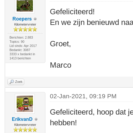
Gefeliciteerd!
Roepers
En we zijn benieuwd naar
Kilometervreter
Berichten: 2.883
Groet,
Topics: 90
Lid sinds: Apr 2017
Bedankt: 3087
3333 x bedankt in
1413 berichten
Marco
Zoek
02-Jan-2021, 09:19 PM
Gefeliciteerd, hoop dat j
ErikvanD
hebben!
Kilometervreter