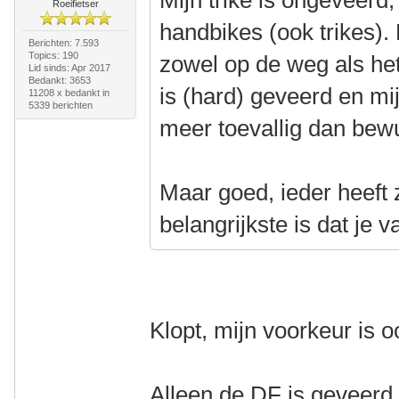
Mijn trike is ongeveerd, 
Roeifietser
handbikes (ook trikes). 
Berichten: 7.593
Topics: 190
zowel op de weg als het
Lid sinds: Apr 2017
Bedankt: 3653
is (hard) geveerd en mi
11208 x bedankt in
5339 berichten
meer toevallig dan bew
Maar goed, ieder heeft 
belangrijkste is dat je v
Klopt, mijn voorkeur is 
Alleen de DF is geveerd,