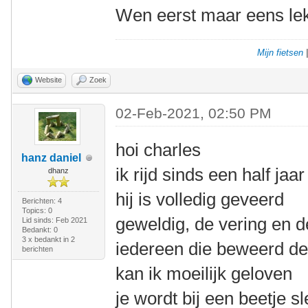
Wen eerst maar eens lek
Mijn fietsen
Website
Zoek
02-Feb-2021, 02:50 PM
hoi charles
hanz daniel
ik rijd sinds een half ja
dhanz
hij is volledig geveerd
Berichten: 4
Topics: 0
geweldig, de vering en d
Lid sinds: Feb 2021
Bedankt: 0
3 x bedankt in 2
iedereen die beweerd dez
berichten
kan ik moeilijk geloven
je wordt bij een beetje s