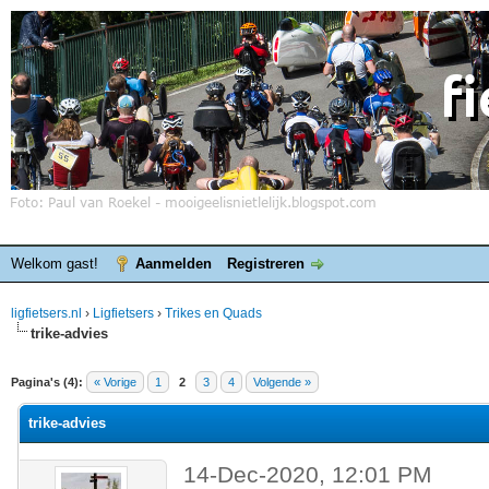
Welkom gast!
Aanmelden
Registreren
ligfietsers.nl
›
Ligfietsers
›
Trikes en Quads
trike-advies
elde waardering is 0
Pagina's (4):
« Vorige
1
2
3
4
Volgende »
trike-advies
14-Dec-2020, 12:01 PM