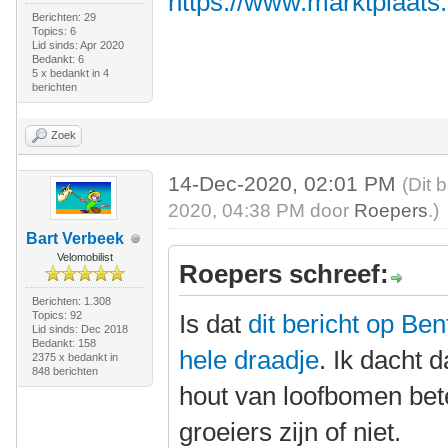
https://www.marktplaats
Berichten: 29
Topics: 6
Lid sinds: Apr 2020
Bedankt: 6
5 x bedankt in 4
berichten
Zoek
14-Dec-2020, 02:01 PM
(Dit 
2020, 04:38 PM door
Roepers
.)
Bart Verbeek
Velomobilist
Roepers schreef:
Berichten: 1.308
Topics: 92
Is dat
dit bericht op Be
Lid sinds: Dec 2018
Bedankt: 158
hele draadje
. Ik dacht 
2375 x bedankt in
848 berichten
hout van loofbomen bete
groeiers zijn of niet.