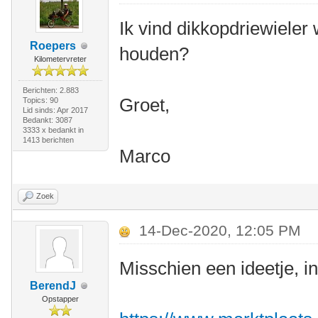
Ik vind dikkopdriewieler 
Roepers
houden?
Kilometervreter
Berichten: 2.883
Groet,
Topics: 90
Lid sinds: Apr 2017
Bedankt: 3087
3333 x bedankt in
1413 berichten
Marco
Zoek
14-Dec-2020, 12:05 PM
Misschien een ideetje, 
BerendJ
Opstapper