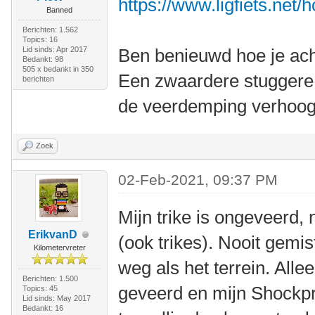
https://www.ligfiets.net/
Banned
Berichten: 1.562
Topics: 16
Lid sinds: Apr 2017
Ben benieuwd hoe je ach
Bedankt: 98
505 x bedankt in 350
Een zwaardere stuggere 
berichten
de veerdemping verhoog
Zoek
02-Feb-2021, 09:37 PM
Mijn trike is ongeveerd, 
ErikvanD
(ook trikes). Nooit gemis
Kilometervreter
weg als het terrein. Alle
Berichten: 1.500
geveerd en mijn Shockpr
Topics: 45
Lid sinds: May 2017
Bedankt: 16