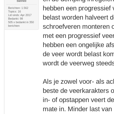
Banned
hebben een progressief 
Berichten: 1.562
Topics: 16
Lid sinds: Apr 2017
belast worden halveert 
Bedankt: 98
505 x bedankt in 350
schroefveren monteren op
berichten
met een progressief vee
hebben een ongelijke af
de veer wordt belast ko
wordt de veerweg steeds
Als je zowel voor- als ac
beste de veerkarakters o
in- of opstappen veert de
mate in. Minder last van