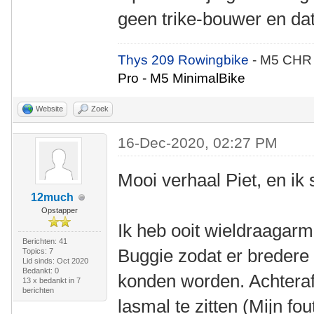
geen trike-bouwer en dat
Thys 209 Rowingbike
- M5 CHR
Pro - M5 MinimalBike
Website
Zoek
16-Dec-2020, 02:27 PM
Mooi verhaal Piet, en ik s
12much
Opstapper
Ik heb ooit wieldraaga
Berichten: 41
Buggie zodat er breder
Topics: 7
Lid sinds: Oct 2020
Bedankt: 0
konden worden. Achteraf 
13 x bedankt in 7
berichten
lasmal te zitten (Mijn fo