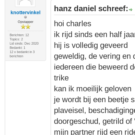
hanz daniel schreef:
knottervinkel
hoi charles
Opstapper
ik rijd sinds een half j
Berichten: 12
Topics: 2
hij is volledig geveerd
Lid sinds: Dec 2020
Bedankt: 1
12 x bedankt in 3
geweldig, de vering en 
berichten
iedereen die beweerd de
trike
kan ik moeilijk geloven
je wordt bij een beetje s
plaveisel, beschadiging
doorgeschud, getrild of '
mijn partner rijd een ri