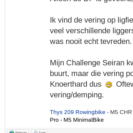
Ik vind de vering op ligfie
veel verschillende ligge
was nooit echt tevreden
Mijn Challenge Seiran k
buurt, maar die vering po
Knoerthard dus
Oftew
vering/demping.
Thys 209 Rowingbike
- M5 CHR
Pro - M5 MinimalBike
Website
Zoek