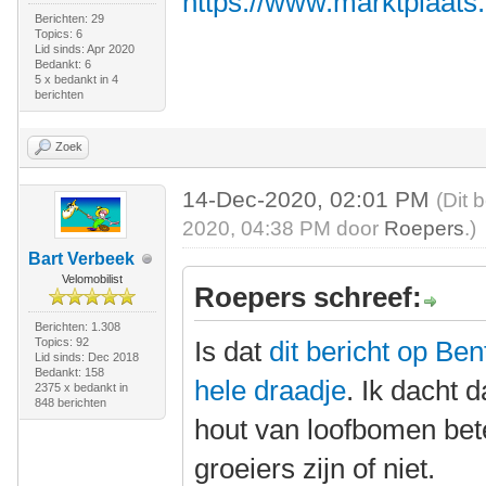
https://www.marktplaats
Berichten: 29
Topics: 6
Lid sinds: Apr 2020
Bedankt: 6
5 x bedankt in 4
berichten
Zoek
14-Dec-2020, 02:01 PM
(Dit 
2020, 04:38 PM door
Roepers
.)
Bart Verbeek
Velomobilist
Roepers schreef:
Berichten: 1.308
Topics: 92
Is dat
dit bericht op Be
Lid sinds: Dec 2018
Bedankt: 158
hele draadje
. Ik dacht 
2375 x bedankt in
848 berichten
hout van loofbomen bete
groeiers zijn of niet.