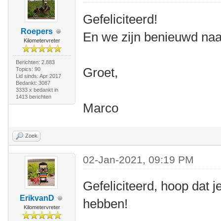
Gefeliciteerd!
Roepers
En we zijn benieuwd naar
Kilometervreter
Berichten: 2.883
Groet,
Topics: 90
Lid sinds: Apr 2017
Bedankt: 3087
3333 x bedankt in
1413 berichten
Marco
Zoek
02-Jan-2021, 09:19 PM
Gefeliciteerd, hoop dat j
ErikvanD
hebben!
Kilometervreter