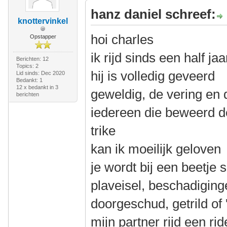
hanz daniel schreef:
knottervinkel
hoi charles
Opstapper
ik rijd sinds een half j
Berichten: 12
Topics: 2
hij is volledig geveerd
Lid sinds: Dec 2020
Bedankt: 1
12 x bedankt in 3
geweldig, de vering en 
berichten
iedereen die beweerd de
trike
kan ik moeilijk geloven
je wordt bij een beetje s
plaveisel, beschadiging
doorgeschud, getrild of '
mijn partner rijd een ri