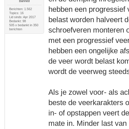
Banned
hebben een progressief 
Berichten: 1.562
Topics: 16
Lid sinds: Apr 2017
belast worden halveert 
Bedankt: 98
505 x bedankt in 350
schroefveren monteren op
berichten
met een progressief vee
hebben een ongelijke af
de veer wordt belast ko
wordt de veerweg steeds
Als je zowel voor- als ac
beste de veerkarakters o
in- of opstappen veert de
mate in. Minder last van