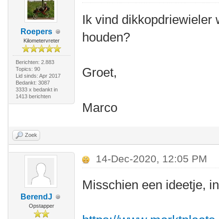
Ik vind dikkopdriewieler 
Roepers
houden?
Kilometervreter
Berichten: 2.883
Groet,
Topics: 90
Lid sinds: Apr 2017
Bedankt: 3087
3333 x bedankt in
1413 berichten
Marco
Zoek
14-Dec-2020, 12:05 PM
Misschien een ideetje, 
BerendJ
Opstapper