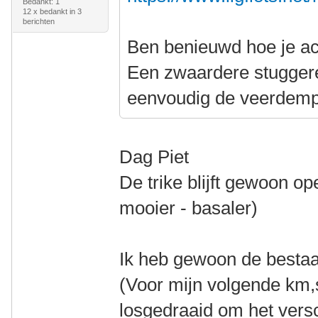
Bedankt: 1
12 x bedankt in 3
berichten
Ben benieuwd hoe je ac
Een zwaardere stuggere 
eenvoudig de veerdemp
Dag Piet
De trike blijft gewoon op
mooier - basaler)
Ik heb gewoon de besta
(Voor mijn volgende km,s
losgedraaid om het versc