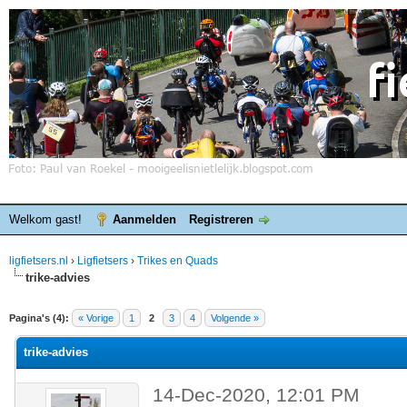
Welkom gast!
Aanmelden
Registreren
ligfietsers.nl
›
Ligfietsers
›
Trikes en Quads
trike-advies
elde waardering is 0
Pagina's (4):
« Vorige
1
2
3
4
Volgende »
trike-advies
14-Dec-2020, 12:01 PM