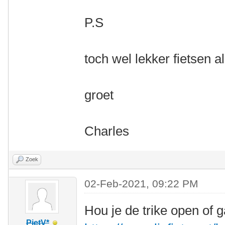
P.S
toch wel lekker fietsen a
groet
Charles
Zoek
02-Feb-2021, 09:22 PM
Hou je de trike open of g
PietV*