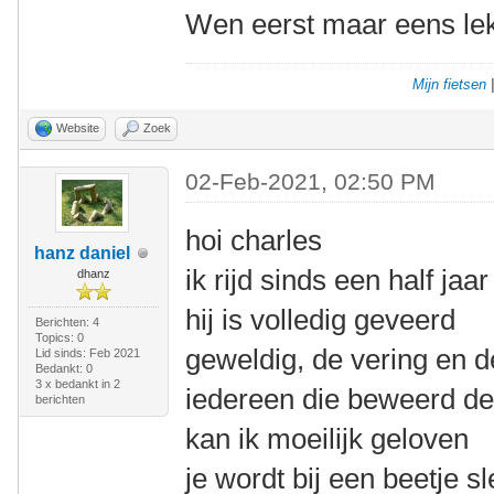
Wen eerst maar eens lek
Mijn fietsen
Website
Zoek
02-Feb-2021, 02:50 PM
hoi charles
hanz daniel
ik rijd sinds een half ja
dhanz
hij is volledig geveerd
Berichten: 4
Topics: 0
geweldig, de vering en d
Lid sinds: Feb 2021
Bedankt: 0
3 x bedankt in 2
iedereen die beweerd dez
berichten
kan ik moeilijk geloven
je wordt bij een beetje s