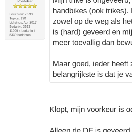
Mijn trike is ongeveerd, 
Roeifietser
handbikes (ook trikes). 
Berichten: 7.593
Topics: 190
zowel op de weg als het
Lid sinds: Apr 2017
Bedankt: 3653
is (hard) geveerd en mi
11209 x bedankt in
5339 berichten
meer toevallig dan bew
Maar goed, ieder heeft 
belangrijkste is dat je v
Klopt, mijn voorkeur is 
Alleen de DF is geveerd,