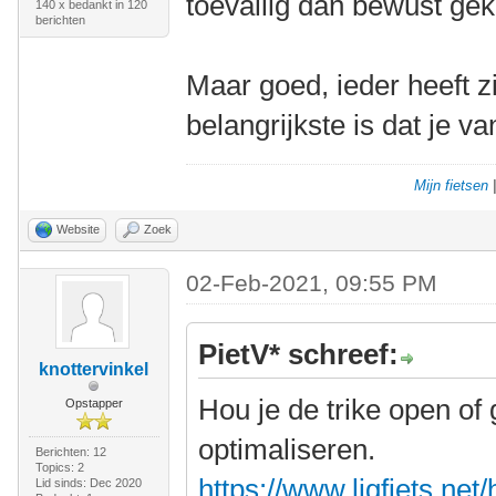
toevallig dan bewust ge
140 x bedankt in 120
berichten
Maar goed, ieder heeft z
belangrijkste is dat je va
Mijn fietsen
Website
Zoek
02-Feb-2021, 09:55 PM
PietV* schreef:
knottervinkel
Hou je de trike open of 
Opstapper
optimaliseren.
Berichten: 12
Topics: 2
https://www.ligfiets.net
Lid sinds: Dec 2020