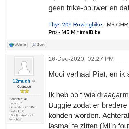
geen trike-bouwer en dat
Thys 209 Rowingbike
- M5 CHR
Pro - M5 MinimalBike
Website
Zoek
16-Dec-2020, 02:27 PM
Mooi verhaal Piet, en ik s
12much
Opstapper
Ik heb ooit wieldraaga
Berichten: 41
Buggie zodat er breder
Topics: 7
Lid sinds: Oct 2020
Bedankt: 0
konden worden. Achteraf 
13 x bedankt in 7
berichten
lasmal te zitten (Mijn fo