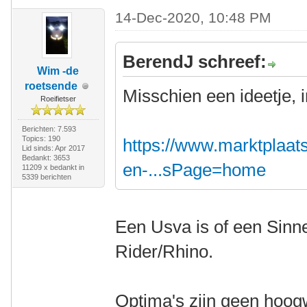
14-Dec-2020, 10:48 PM
BerendJ schreef:
Wim -de
roetsende
Misschien een ideetje, 
Roeifietser
Berichten: 7.593
Topics: 190
https://www.marktplaats.
Lid sinds: Apr 2017
Bedankt: 3653
en-...sPage=home
11209 x bedankt in
5339 berichten
Een Usva is of een Sinn
Rider/Rhino.
Optima's zijn geen hoogw