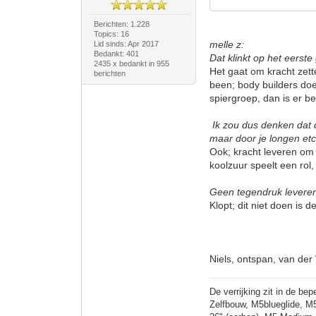
Berichten: 1.228
Topics: 16
melle z:
Lid sinds: Apr 2017
Bedankt: 401
Dat klinkt op het eerste
2435 x bedankt in 955
Het gaat om kracht zett
berichten
been; body builders doe
spiergroep, dan is er b
Ik zou dus denken dat d
maar door je longen et
Ook; kracht leveren om 
koolzuur speelt een rol
Geen tegendruk leveren i
Klopt; dit niet doen is
Niels, ontspan, van der
De verrijking zit in de bep
Zelfbouw, M5blueglide, M