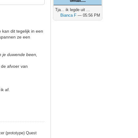
omdat.....
Tja... ik legde uit ...
Bianca F
— 05:56 PM
kan dit tegelijk in een
ntspannen ze een
 in je duwende been,
 de afvoer van
ik af.
er (prototype) Quest