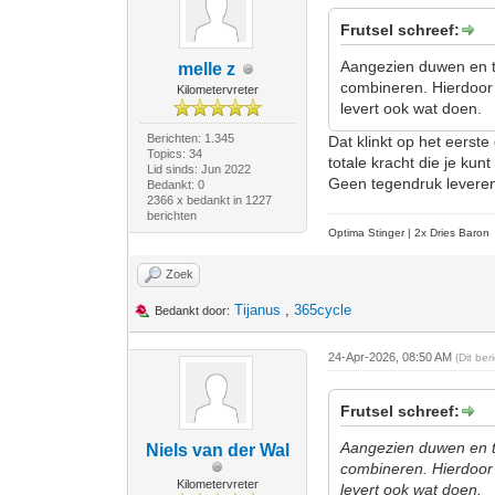
Frutsel schreef:
Aangezien duwen en tr
melle z
combineren. Hierdoor 
Kilometervreter
levert ook wat doen.
Berichten: 1.345
Dat klinkt op het eerste
Topics: 34
totale kracht die je ku
Lid sinds: Jun 2022
Geen tegendruk leveren i
Bedankt: 0
2366 x bedankt in 1227
berichten
Optima Stinger |
2x Dries Baron
Zoek
Tijanus
,
365cycle
Bedankt door:
24-Apr-2026, 08:50 AM
(Dit be
Frutsel schreef:
Aangezien duwen en tr
Niels van der Wal
combineren. Hierdoor 
Kilometervreter
levert ook wat doen.