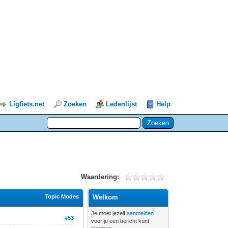
Ligfiets.net
Zoeken
Ledenlijst
Help
Waardering:
Topic Modes
Welkom
Je moet jezelf
aanmelden
#53
voor je een bericht kunt