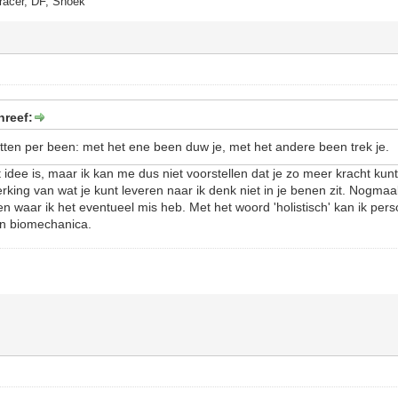
racer, DF, Snoek
hreef:
tten per been: met het ene been duw je, met het andere been trek je.
et idee is, maar ik kan me dus niet voorstellen dat je zo meer kracht kun
ing van wat je kunt leveren naar ik denk niet in je benen zit. Nogmaals
en waar ik het eventueel mis heb. Met het woord 'holistisch' kan ik perso
on biomechanica.