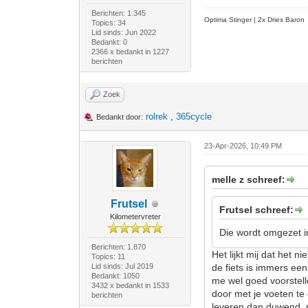
Berichten: 1.345
Optima Stinger |
2x Dries Baron
Topics: 34
Lid sinds: Jun 2022
Bedankt: 0
2366 x bedankt in 1227
berichten
Zoek
rolrek
,
365cycle
Bedankt door:
23-Apr-2026, 10:49 PM
melle z schreef:
Frutsel
Frutsel schreef:
Kilometervreter
Die wordt omgezet 
Berichten: 1.870
Het lijkt mij dat het 
Topics: 11
Lid sinds: Jul 2019
de fiets is immers ee
Bedankt: 1050
me wel goed voorstell
3432 x bedankt in 1533
door met je voeten te
berichten
leveren dan duwend, n