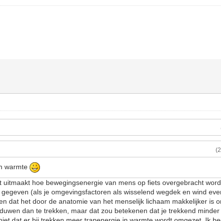
(
in warmte
niet uitmaakt hoe bewegingsenergie van mens op fiets overgebracht wordt
n gegeven (als je omgevingsfactoren als wisselend wegdek en wind even
en dat het door de anatomie van het menselijk lichaam makkelijker is o
 duwen dan te trekken, maar dat zou betekenen dat je trekkend minde
iet dat er bij trekken meer trapenergie in warmte wordt omgezet. Ik beg