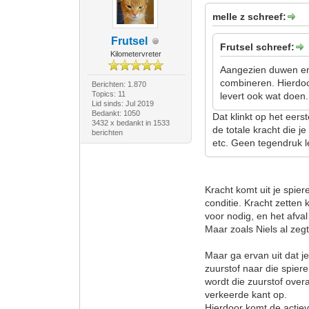
melle z schreef:
Frutsel
Frutsel schreef:
Kilometervreter
Aangezien duwen en 
combineren. Hierdoo
Berichten: 1.870
Topics: 11
levert ook wat doen.
Lid sinds: Jul 2019
Bedankt: 1050
Dat klinkt op het eers
3432 x bedankt in 1533
de totale kracht die j
berichten
etc. Geen tegendruk lev
Kracht komt uit je spier
conditie. Kracht zetten
voor nodig, en het afv
Maar zoals Niels al zeg
Maar ga ervan uit dat j
zuurstof naar die spier
wordt die zuurstof over
verkeerde kant op.
Hierdoor komt de actieve