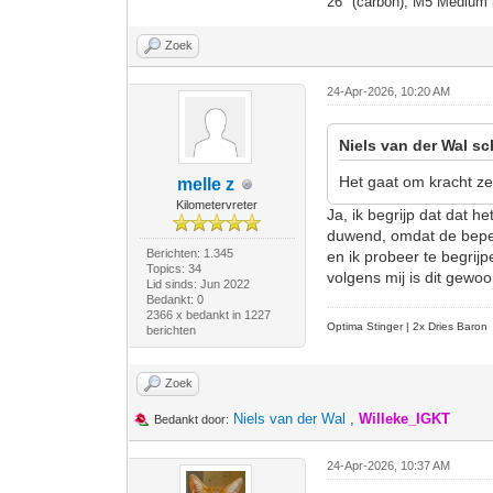
26" (carbon), M5 Medium 
Zoek
24-Apr-2026, 10:20 AM
Niels van der Wal sc
Het gaat om kracht ze
melle z
Kilometervreter
Ja, ik begrijp dat dat h
duwend, omdat de beperk
Berichten: 1.345
en ik probeer te begrijp
Topics: 34
volgens mij is dit gewo
Lid sinds: Jun 2022
Bedankt: 0
2366 x bedankt in 1227
Optima Stinger |
2x Dries Baron
berichten
Zoek
Niels van der Wal
,
Willeke_IGKT
Bedankt door:
24-Apr-2026, 10:37 AM