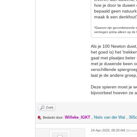
hoe je door te duwen 
bepaald geen natuurku
maak ik een denkfout
*D
aarom zijn gecombineerde t
vermogen prima alleen op de f
Als je 100 Newton duwt,
het goed is) het 'trekk
gaat met plaatjes beter
met je duwende been om
verschillende spiergroe
laat je de andere groep
Deze spieren moet je we
bijvoorbeel hoeven ze all
Zoek
Willeke_IGKT
,
Niels van der Wal
,
365c
Bedankt door:
24-Apr-2026, 08:30 AM
(Dit be