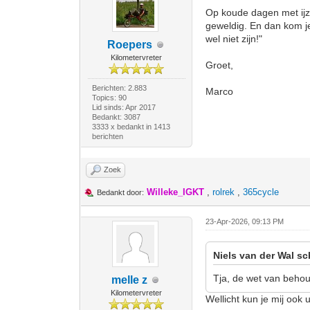
Op koude dagen met ijzi
geweldig. En dan kom je
wel niet zijn!"
Roepers
Kilometervreter
Groet,
Berichten: 2.883
Marco
Topics: 90
Lid sinds: Apr 2017
Bedankt: 3087
3333 x bedankt in 1413
berichten
Zoek
Willeke_IGKT
,
rolrek
,
365cycle
Bedankt door:
23-Apr-2026, 09:13 PM
Niels van der Wal sc
Tja, de wet van behou
melle z
Kilometervreter
Wellicht kun je mij ook 