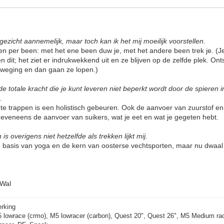
 gezicht aannemelijk, maar toch kan ik het mij moeilijk voorstellen.
en per been: met het ene been duw je, met het andere been trek je. (Je 
n dit; het ziet er indrukwekkend uit en ze blijven op de zelfde plek. O
eweging en dan gaan ze lopen.)
e totale kracht die je kunt leveren niet beperkt wordt door de spieren
c.
te trappen is een holistisch gebeuren. Ook de aanvoer van zuurstof en
, eveneens de aanvoer van suikers, wat je eet en wat je gegeten hebt.
s overigens niet hetzelfde als trekken lijkt mij.
 de basis van yoga en de kern van oosterse vechtsporten, maar nu dwaal 
 Wal
erking
5 lowrace (crmo), M5 lowracer (carbon), Quest 20", Quest 26", M5 Medium rac