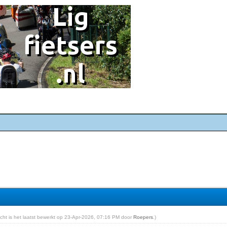
richt is het laatst bewerkt op 23-Apr-2026, 07:16 PM door
Roepers
.)