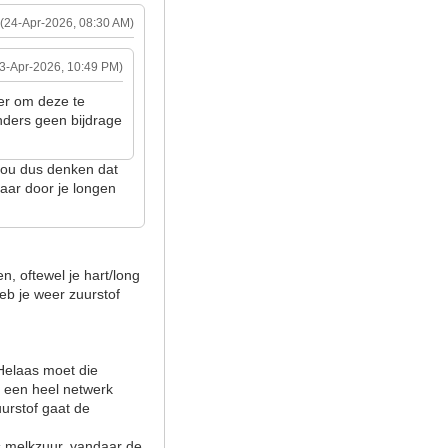
(24-Apr-2026, 08:30 AM)
23-Apr-2026, 10:49 PM)
ter om deze te
nders geen bijdrage
k zou dus denken dat
maar door je longen
n, oftewel je hart/long
eb je weer zuurstof
 Helaas moet die
r een heel netwerk
uurstof gaat de
is melkzuur, vandaar de