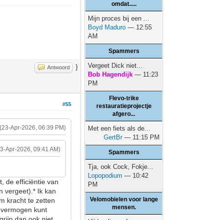
omdat.....
Mijn proces bij een ...
Boyd Maduro
— 12:55
AM
Spammers
Vergeet Dick niet…
}
Antwoord
Bob Hagendijk
— 11:23
PM
Flevo-trike
#55
restauratieprojectje
afgero...
(23-Apr-2026, 06:39 PM)
Met een fiets als de...
GertBr
— 11:15 PM
23-Apr-2026, 09:41 AM)
Spammers
Tja, ook Cock, Fokje...
Lopopodium
— 10:42
, de efficiëntie van
PM
 vergeet).* Ik kan
Velomobielen voor lange
m kracht te zetten
mensen.
r vermogen kunt
rijp dan ook niet