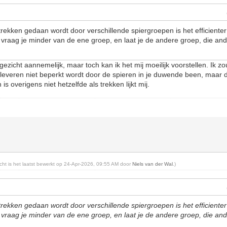
ekken gedaan wordt door verschillende spiergroepen is het efficiente
vraag je minder van de ene groep, en laat je de andere groep, die an
 gezicht aannemelijk, maar toch kan ik het mij moeilijk voorstellen. Ik 
nt leveren niet beperkt wordt door de spieren in je duwende been, maar d
s overigens niet hetzelfde als trekken lijkt mij.
richt is het laatst bewerkt op 24-Apr-2026, 09:55 AM door
Niels van der Wal
.)
ekken gedaan wordt door verschillende spiergroepen is het efficiente
vraag je minder van de ene groep, en laat je de andere groep, die an