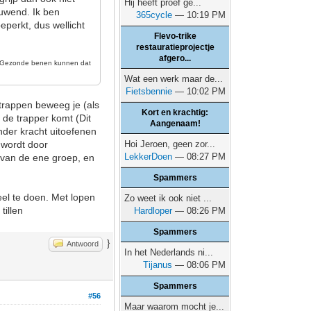
Hij heeft proef ge...
duwend. Ik ben
365cycle
— 10:19 PM
perkt, dus wellicht
Flevo-trike
restauratieprojectje
afgero...
n. Gezonde benen kunnen dat
Wat een werk maar de...
Fietsbennie
— 10:02 PM
 trappen beweeg je (als
Kort en krachtig:
 de trapper komt (Dit
Aangenaam!
nder kracht uitoefenen
 wordt door
Hoi Jeroen, geen zor...
LekkerDoen
— 08:27 PM
r van de ene groep, en
Spammers
eel te doen. Met lopen
Zo weet ik ook niet ...
tillen
Hardloper
— 08:26 PM
Spammers
}
Antwoord
In het Nederlands ni...
Tijanus
— 08:06 PM
Spammers
#56
Maar waarom mocht je...