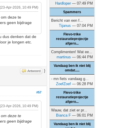
Hardloper
— 07:49 PM
(23-Apr-2026, 10:49 PM)
Spammers
r om deze te
Bericht van een f...
ders geen bijdrage
Tijanus
— 07:04 PM
Flevo-trike
zou dus denken dat de
restauratieprojectje
oor je longen etc.
afgero...
Complimenten! Wat ee...
martinus
— 06:44 PM
Vandaag ben ik niet blij
omdat.....
}
Antwoord
- mn fiets vandaag g...
ZoefZoef
— 06:28 PM
#57
Flevo-trike
restauratieprojectje
afgero...
(23-Apr-2026, 10:49 PM)
Wauw, dat ziet er pr...
Bianca F
— 06:01 PM
r om deze te
ders geen bijdrage
Vandaag ben ik niet blij