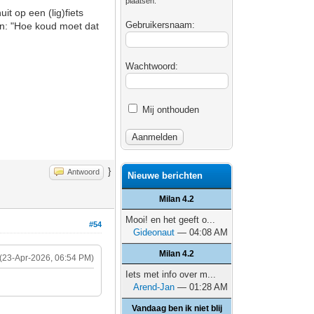
plaatsen.
t op een (lig)fiets
Gebruikersnaam:
an: "Hoe koud moet dat
Wachtwoord:
Mij onthouden
}
Antwoord
Nieuwe berichten
Milan 4.2
Mooi! en het geeft o...
#54
Gideonaut
— 04:08 AM
Milan 4.2
(23-Apr-2026, 06:54 PM)
Iets met info over m...
Arend-Jan
— 01:28 AM
Vandaag ben ik niet blij