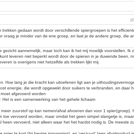
(
trekken gedaan wordt door verschillende spiergroepen is het efficien
r vraag je minder van de ene groep, en laat je de andere groep, die a
te gezicht aannemelijk, maar toch kan ik het mij moeilijk voorstellen. I
e kunt leveren niet beperkt wordt door de spieren in je duwende been, 
eren is overigens niet hetzelfde als trekken lijkt mij.
en. Hoe lang je die kracht kan uitoefenen ligt aan je uithoudingsvermoge
 kost energie, die wordt opgewekt door suikers te verbranden, en daar h
al moet afgevoerd worden
t: Het is een samenwerking van het gehele lichaam.
e meer zuurstof op kan nemen/afval afvoeren dan voor 1 spier(groep).
en toe vervoerd worden, maar omdat het geen simpel slangetje is, maa
al heen vervoerd, niet alleen waar het het hardst nodig is. De meeste z
 spier te kort (bij hevige inspanning), en 'verzuurt' (een afvalproduct 