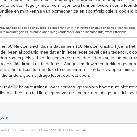
en te trekken tegelijk meer vermogen zou kunnen leveren dan alleen 
ndige en mijn kennis van biomechanica en sportfysiologie is ook erg be
?
rap/ handbikes ook geen succes, de beperking zit in het vermogen dat een berijder kan levere
iets overbrengen en dubbele aandrijving (onderdeel van de machine dus) vreet efficiëntie
.
 en 50 Newton trekt, dan is dat samen 150 Newton kracht. Tijdens het
ende' been al zodanig mee dat er in ieder ieder geval geen tegendruk op
 dan zonder). Als je hier dus iets meer mee doet, dan kan je toe met mi
 dezelfde kracht uit te oefenen. Aangezien duwen en trekken gedaan
pen is het efficienter om deze te combineren. Hierdoor vraag je minde
, die anders geen bijdrage levert ook wat doen.
l redelijk bewust trainen, want normaal gesproken hoeven ze niet zov
een je been op te tillen, tegenover de andere kant, die je hele lijf moet 
ycle
richt is het laatst bewerkt op 24-Apr-2026, 08:31 AM door
melle z
.)