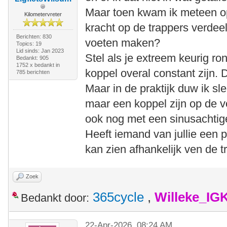
Maar toen kwam ik meteen op
Kilometervreter
kracht op de trappers verdee
Berichten: 830
voeten maken?
Topics: 19
Lid sinds: Jan 2023
Stel als je extreem keurig ro
Bedankt: 905
1752 x bedankt in
koppel overal constant zijn. 
785 berichten
Maar in de praktijk duw ik sl
maar een koppel zijn op de 
ook nog met een sinusachtig
Heeft iemand van jullie een
kan zien afhankelijk ven de t
Zoek
365cycle
,
Willeke_IG
Bedankt door:
22-Apr-2026, 08:24 AM