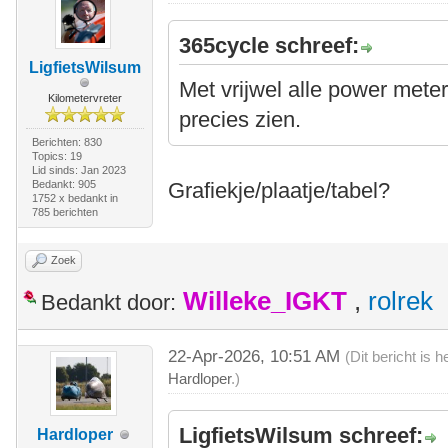
365cycle schreef:
LigfietsWilsum
Met vrijwel alle power mete
Kilometervreter
precies zien.
Berichten: 830
Topics: 19
Lid sinds: Jan 2023
Bedankt: 905
Grafiekje/plaatje/tabel?
1752 x bedankt in
785 berichten
Zoek
Willeke_IGKT
,
rolrek
Bedankt door:
22-Apr-2026, 10:51 AM
(Dit bericht is
Hardloper
.)
LigfietsWilsum schreef:
Hardloper