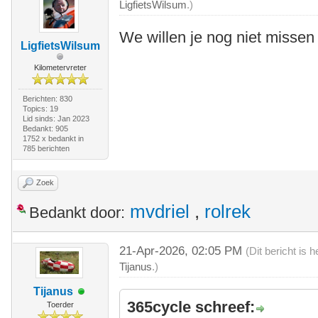
LigfietsWilsum
.)
We willen je nog niet missen 
LigfietsWilsum
Kilometervreter
Berichten: 830
Topics: 19
Lid sinds: Jan 2023
Bedankt: 905
1752 x bedankt in
785 berichten
Zoek
mvdriel
,
rolrek
Bedankt door:
21-Apr-2026, 02:05 PM
(Dit bericht is
Tijanus
.)
Tijanus
365cycle schreef:
Toerder