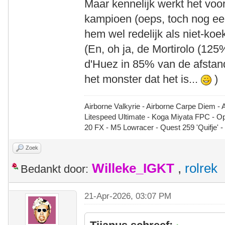
Maar kennelijk werkt het vo
kampioen (oeps, toch nog een
hem wel redelijk als niet-ko
(En, oh ja, de Mortirolo (12
d'Huez in 85% van de afstan
het monster dat het is...
)
Airborne Valkyrie - Airborne Carpe Diem - 
Litespeed Ultimate - Koga Miyata FPC - 
20 FX - M5 Lowracer - Quest 259 'Quifje' 
Zoek
Willeke_IGKT
,
rolrek
Bedankt door:
21-Apr-2026, 03:07 PM