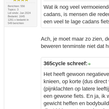
Wat ik nog veel vermoeiende
Berichten: 556
Topics: 3
cadans, is mensen die rede
Lid sinds: Jan 2024
Bedankt: 1645
1261 x bedankt in
een veel te lage cadans fi
549 berichten
Ach, je moet maar zo zien, d
beweren tenminste niet dat
365cycle schreef:
Het heeft gewoon negatieve
knieen, op korte (dus direct
(pijnklachten op latere leef
een gewone fiets. En ja, ik 
gewicht heffen en bodybuild