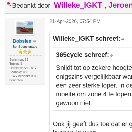
Willeke_IGKT
,
Jeroe
Bedankt door:
21-Apr-2026, 07:54 PM
Willeke_IGKT schreef:
Bobslee
Semi pensionado
365cycle schreef:
Berichten: 89
Topics: 1
Snijdt tot op zekere hoogte
Lid sinds: Apr 2017
Bedankt: 485
enigszins vergelijkbaar wa
214 x bedankt in 89
berichten
een zeer sterke loper. In d
moeite om zone 4 te lopen,
gewoon niet.
Ook jij geeft dus toe dat er