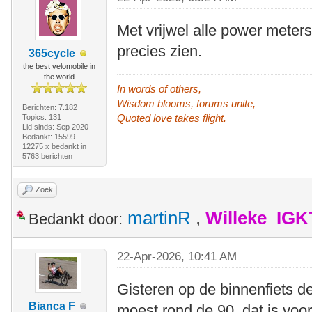
Met vrijwel alle power meter
precies zien.
365cycle
the best velomobile in
the world
In words of others,
Wisdom blooms, forums unite,
Berichten: 7.182
Quoted love takes flight.
Topics: 131
Lid sinds: Sep 2020
Bedankt: 15599
12275 x bedankt in
5763 berichten
Zoek
martinR
,
Willeke_IGK
Bedankt door:
22-Apr-2026, 10:41 AM
Gisteren op de binnenfiets de
Bianca F
moest rond de 90, dat is voor 