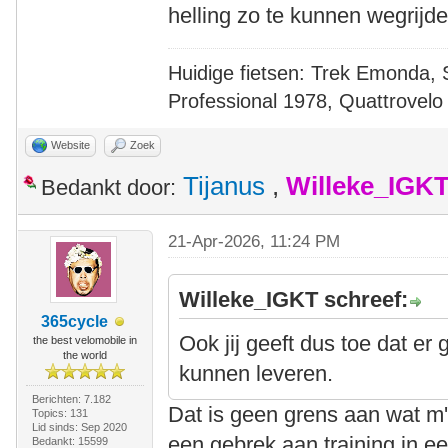
helling zo te kunnen wegrijde
Huidige fietsen: Trek Emonda, 
Professional 1978, Quattrovelo
Website
Zoek
Tijanus
,
Willeke_IGK
Bedankt door:
21-Apr-2026, 11:24 PM
Willeke_IGKT schreef:
365cycle
Ook jij geeft dus toe dat er
the best velomobile in
the world
kunnen leveren.
Berichten: 7.182
Dat is geen grens aan wat m
Topics: 131
Lid sinds: Sep 2020
een gebrek aan training in een
Bedankt: 15599