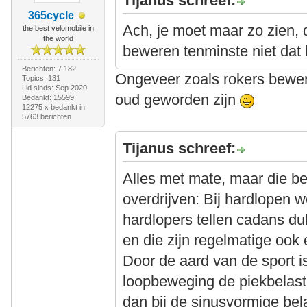
Tijanus schreef:
365cycle
Ach, je moet maar zo zien, 
the best velomobile in
the world
beweren tenminste niet da
Berichten: 7.182
Ongeveer zoals rokers bewere
Topics: 131
Lid sinds: Sep 2020
oud geworden zijn
Bedankt: 15599
12275 x bedankt in
5763 berichten
Tijanus schreef:
Alles met mate, maar die be
overdrijven: Bij hardlopen 
hardlopers tellen cadans dub
en die zijn regelmatige ook 
Door de aard van de sport is
loopbeweging de piekbelasti
dan bij de sinusvormige bel