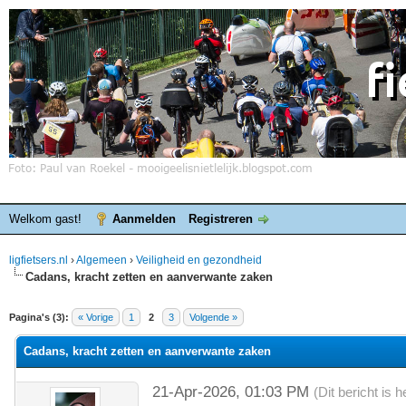
Welkom gast!
Aanmelden
Registreren
ligfietsers.nl
›
Algemeen
›
Veiligheid en gezondheid
Cadans, kracht zetten en aanverwante zaken
elde waardering is 0
Pagina's (3):
« Vorige
1
2
3
Volgende »
Cadans, kracht zetten en aanverwante zaken
21-Apr-2026, 01:03 PM
(Dit bericht is