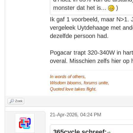
monster dat het is...
)
Ik gaf 1 voorbeeld, maar N>1. Ji
vergeleek Uytdehaage met ander
dezelfde persoon had.
Pogacar trapt 320-340W in harts
overal. Misschien zelfs hier op
In words of others,
Wisdom blooms, forums unite,
Quoted love takes flight.
Zoek
21-Apr-2026, 04:24 PM
365cycle schreef: