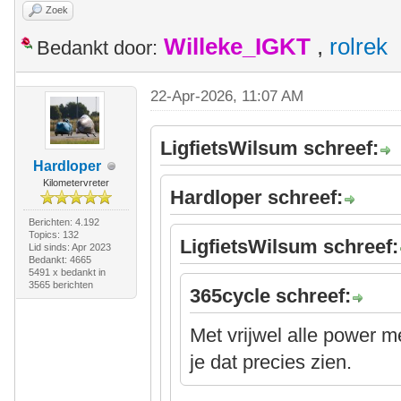
Zoek
Willeke_IGKT
,
rolrek
Bedankt door:
22-Apr-2026, 11:07 AM
LigfietsWilsum schreef:
Hardloper
Kilometervreter
Hardloper schreef:
Berichten: 4.192
Topics: 132
LigfietsWilsum schreef:
Lid sinds: Apr 2023
Bedankt: 4665
5491 x bedankt in
3565 berichten
365cycle schreef:
Met vrijwel alle power 
je dat precies zien.