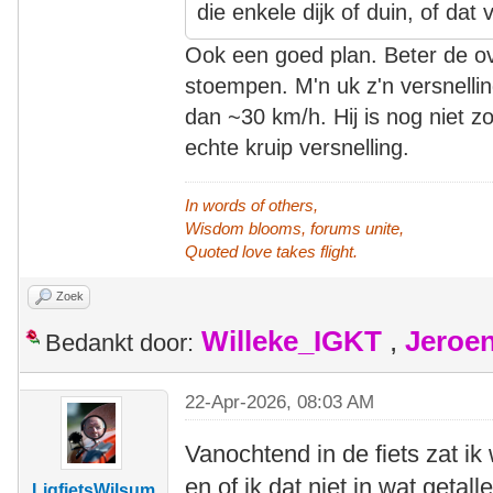
die enkele dijk of duin, of dat
Ook een goed plan. Beter de 
stoempen. M'n uk z'n versnelli
dan ~30 km/h. Hij is nog niet z
echte kruip versnelling.
In words of others,
Wisdom blooms, forums unite,
Quoted love takes flight.
Zoek
Willeke_IGKT
,
Jeroe
Bedankt door:
22-Apr-2026, 08:03 AM
Vanochtend in de fiets zat ik 
en of ik dat niet in wat getal
LigfietsWilsum