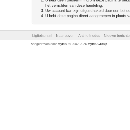
U hebt geen toestemming om deze pagina te bekijke
het verrichten van deze handeling.
Uw account kan zijn uitgeschakeld door een beheerd
U hebt deze pagina direct aangeroepen in plaats va
Ligfietsers.nl
Naar boven
Archiefmodus
Nieuwe berichte
Aangedreven door
MyBB
, © 2002-2026
MyBB Group
.