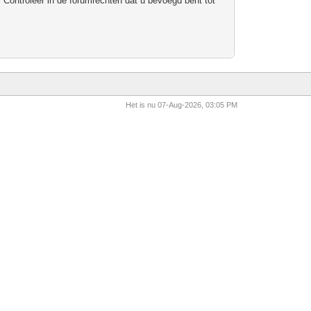
 Controleer in de forumrechten dat u bevoegd bent tot
Het is nu 07-Aug-2026, 03:05 PM