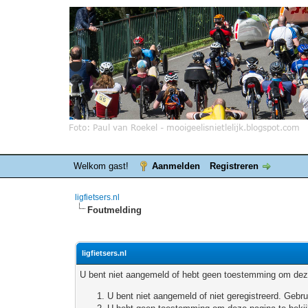
Welkom gast!
Aanmelden
Registreren
ligfietsers.nl
Foutmelding
ligfietsers.nl
U bent niet aangemeld of hebt geen toestemming om deze
U bent niet aangemeld of niet geregistreerd. Geb