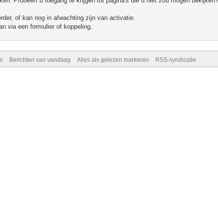
n. Probeert u toegang te krijgen tot pagina's die u niet zou mogen bekijken?
er, of kan nog in afwachting zijn van activatie.
n via een formulier of koppeling.
n
Berichten van vandaag
Alles als gelezen markeren
RSS-syndicatie