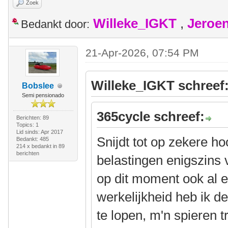
Zoek
Willeke_IGKT
,
Jeroe
Bedankt door:
21-Apr-2026, 07:54 PM
Willeke_IGKT schreef
Bobslee
Semi pensionado
365cycle schreef:
Berichten: 89
Topics: 1
Lid sinds: Apr 2017
Snijdt tot op zekere ho
Bedankt: 485
214 x bedankt in 89
berichten
belastingen enigszins 
op dit moment ook al e
werkelijkheid heb ik d
te lopen, m'n spieren 