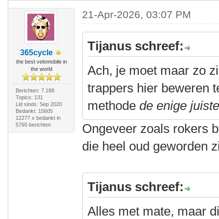
21-Apr-2026, 03:07 PM
Tijanus schreef:
365cycle
the best velomobile in
Ach, je moet maar zo z
the world
trappers hier beweren t
Berichten: 7.188
Topics: 131
methode
de enige juist
Lid sinds: Sep 2020
Bedankt: 15605
12277 x bedankt in
Ongeveer zoals rokers b
5765 berichten
die heel oud geworden z
Tijanus schreef:
Alles met mate, maar di