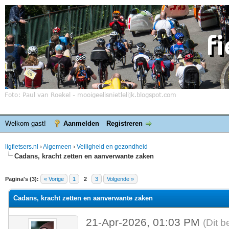
Welkom gast!
Aanmelden
Registreren
ligfietsers.nl
›
Algemeen
›
Veiligheid en gezondheid
Cadans, kracht zetten en aanverwante zaken
elde waardering is 0
Pagina's (3):
« Vorige
1
2
3
Volgende »
Cadans, kracht zetten en aanverwante zaken
21-Apr-2026, 01:03 PM
(Dit b