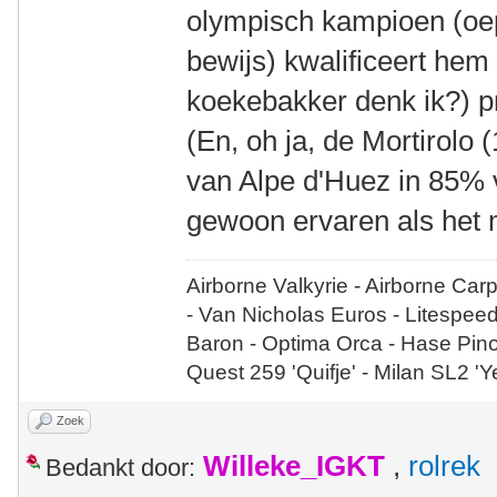
olympisch kampioen (oep
bewijs) kwalificeert hem w
koekebakker denk ik?) p
(En, oh ja, de Mortirol
van Alpe d'Huez in 85% 
gewoon ervaren als het m
Airborne Valkyrie - Airborne Car
- Van Nicholas Euros - Litespee
Baron - Optima Orca - Hase Pin
Quest 259 'Quifje' - Milan SL2 '
Zoek
Willeke_IGKT
,
rolrek
Bedankt door: