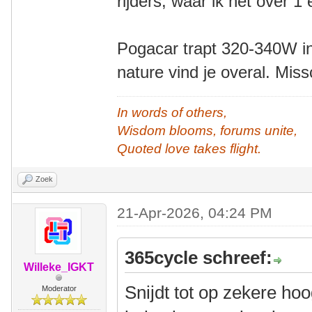
rijders, waar ik het over 
Pogacar trapt 320-340W in
nature vind je overal. Mis
In words of others,
Wisdom blooms, forums unite,
Quoted love takes flight.
Zoek
21-Apr-2026, 04:24 PM
365cycle schreef:
Willeke_IGKT
Snijdt tot op zekere hoo
Moderator