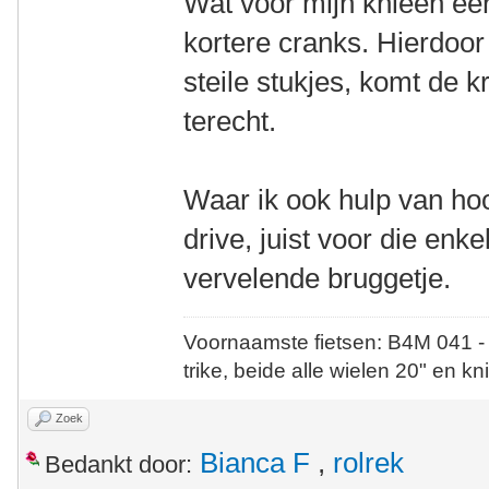
Wat voor mijn knieën ee
kortere cranks. Hierdoor 
steile stukjes, komt de k
terecht.
Waar ik ook hulp van hoo
drive, juist voor die enkel
vervelende bruggetje.
Voornaamste fietsen: B4M 041 -
trike, beide alle wielen 20" en kn
Zoek
Bianca F
,
rolrek
Bedankt door: