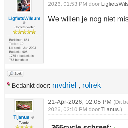
2026, 01:53 PM door
LigfietsWi
We willen je nog niet mi
LigfietsWilsum
Kilometervreter
Berichten: 831
Topics: 19
Lid sinds: Jan 2023
Bedankt: 908
1755 x bedankt in
787 berichten
Zoek
mvdriel
,
rolrek
Bedankt door:
21-Apr-2026, 02:05 PM
(Dit b
2026, 02:10 PM door
Tijanus
.)
Tijanus
Toerder
365cycle schreef: