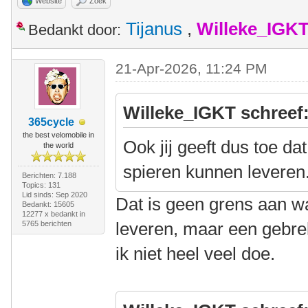
Website
Zoek
Tijanus
,
Willeke_IGK
Bedankt door:
21-Apr-2026, 11:24 PM
Willeke_IGKT schreef
365cycle
the best velomobile in
Ook jij geeft dus toe da
the world
spieren kunnen leveren
Berichten: 7.188
Topics: 131
Lid sinds: Sep 2020
Dat is geen grens aan w
Bedankt: 15605
12277 x bedankt in
leveren, maar een gebrek
5765 berichten
ik niet heel veel doe.