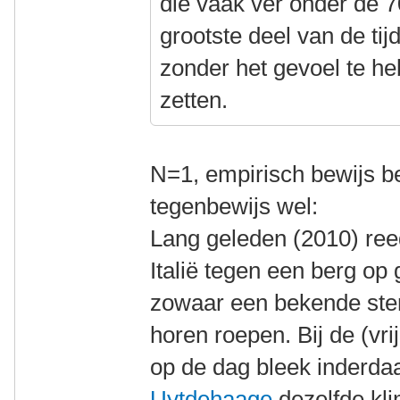
die vaak ver onder de 7
grootste deel van de ti
zonder het gevoel te h
zetten.
N=1, empirisch bewijs be
tegenbewijs wel:
Lang geleden (2010) ree
Italië tegen een berg op
zowaar een bekende stem
horen roepen. Bij de (vrij
op de dag bleek inderda
Uytdehaage
dezelfde klim