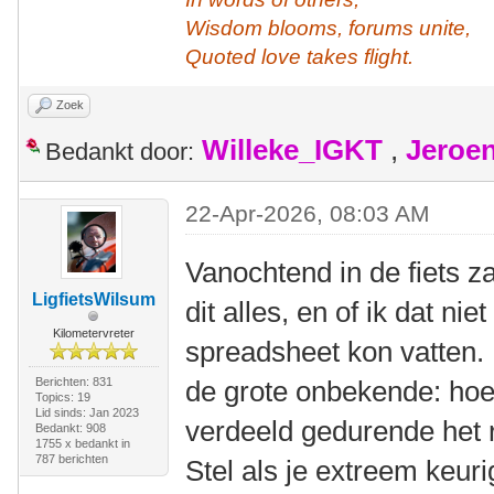
Wisdom blooms, forums unite,
Quoted love takes flight.
Zoek
Willeke_IGKT
,
Jeroe
Bedankt door:
22-Apr-2026, 08:03 AM
Vanochtend in de fiets z
LigfietsWilsum
dit alles, en of ik dat nie
Kilometervreter
spreadsheet kon vatten
Berichten: 831
de grote onbekende: hoe 
Topics: 19
Lid sinds: Jan 2023
verdeeld gedurende het 
Bedankt: 908
1755 x bedankt in
787 berichten
Stel als je extreem keur