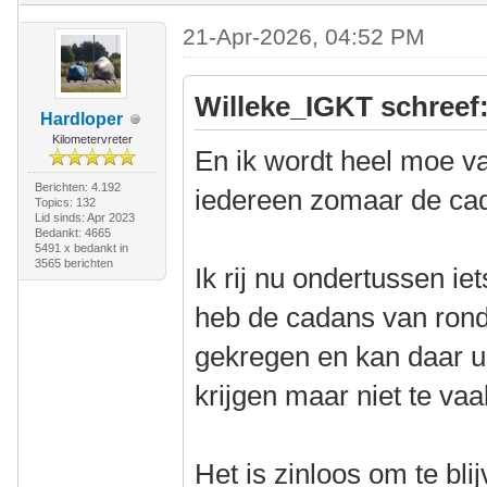
21-Apr-2026, 04:52 PM
Willeke_IGKT schreef
Hardloper
Kilometervreter
En ik wordt heel moe v
Berichten: 4.192
iedereen zomaar de ca
Topics: 132
Lid sinds: Apr 2023
Bedankt: 4665
5491 x bedankt in
3565 berichten
Ik rij nu ondertussen iet
heb de cadans van rond
gekregen en kan daar u
krijgen maar niet te vaa
Het is zinloos om te b