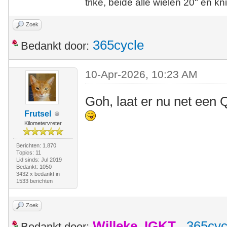
trike, beide alle wielen 20" en kn
Zoek
365cycle
Bedankt door:
10-Apr-2026, 10:23 AM
Goh, laat er nu net een Q
Frutsel
Kilometervreter
Berichten: 1.870
Topics: 11
Lid sinds: Jul 2019
Bedankt: 1050
3432 x bedankt in
1533 berichten
Zoek
Willeke_IGKT
,
365cyc
Bedankt door: