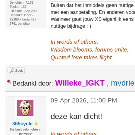
Berichten: 7.181
Buiten dat het inmiddels geen nuttige 
Topics: 131
Lid sinds: Sep 2020
met een aanbetaling. En anderen voor
Bedankt: 15596
Wanneer gaat jouw XS eigenlijk eens 
12269 x bedankt in
5761 berichten
nuttige bijdrage ; )
In words of others,
Wisdom blooms, forums unite,
Quoted love takes flight.
Zoek
Willeke_IGKT
,
mvdrie
Bedankt door:
09-Apr-2026, 11:00 PM
deze kan dicht!
365cycle
the best velomobile in
In words of others,
the world