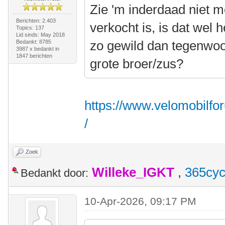
Zie 'm inderdaad niet me
Berichten: 2.403
verkocht is, is dat wel 
Topics: 137
Lid sinds: May 2018
zo gewild dan tegenwoord
Bedankt: 8785
3987 x bedankt in
1847 berichten
grote broer/zus?
https://www.velomobilfo
/
Zoek
Willeke_IGKT
,
365cyc
Bedankt door:
10-Apr-2026, 09:17 PM