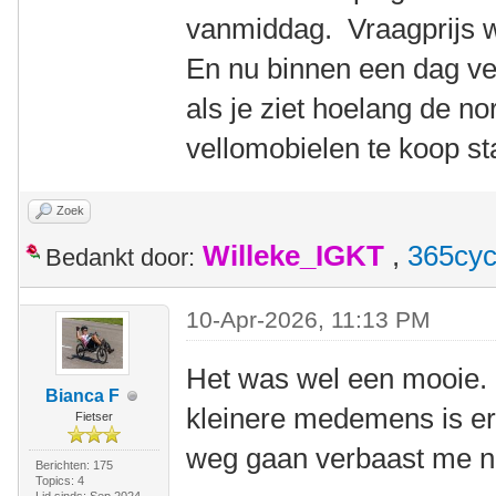
vanmiddag. Vraagprijs 
En nu binnen een dag v
als je ziet hoelang de n
vellomobielen te koop st
Zoek
Willeke_IGKT
,
365cyc
Bedankt door:
10-Apr-2026, 11:13 PM
Het was wel een mooie. E
Bianca F
kleinere medemens is er
Fietser
weg gaan verbaast me ni
Berichten: 175
Topics: 4