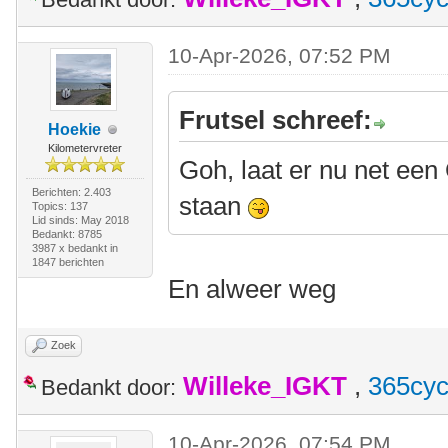
10-Apr-2026, 07:52 PM
Frutsel schreef:
Hoekie
Kilometervreter
Goh, laat er nu net een 
Berichten: 2.403
staan
Topics: 137
Lid sinds: May 2018
Bedankt: 8785
3987 x bedankt in
1847 berichten
En alweer weg
Zoek
Willeke_IGKT
,
365cyc
Bedankt door:
10-Apr-2026, 07:54 PM