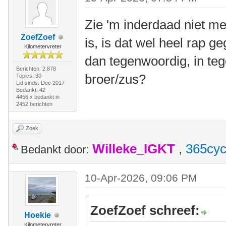
Zie 'm inderdaad niet me
ZoefZoef
is, is dat wel heel rap g
Kilometervreter
dan tegenwoordig, in tege
Berichten: 2.878
broer/zus?
Topics: 30
Lid sinds: Dec 2017
Bedankt: 42
4456 x bedankt in
2452 berichten
Zoek
Willeke_IGKT
,
365cyc
Bedankt door:
10-Apr-2026, 09:06 PM
ZoefZoef schreef:
Hoekie
Kilometervreter