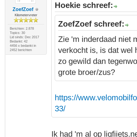
Hoekie schreef:
ZoefZoef
Kilometervreter
ZoefZoef schreef:
Berichten: 2.878
Topics: 30
Zie 'm inderdaad niet m
Lid sinds: Dec 2017
Bedankt: 42
4456 x bedankt in
verkocht is, is dat wel
2452 berichten
zo gewild dan tegenwoor
grote broer/zus?
https://www.velomobilf
33/
Ik had 'm al op ligfiiets