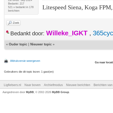
Lid sinds: Sep 2024
Bedankt: 217
Litespeed Siena, Koga FPM,
521 x bedankt in 178
berichten
Zoek
Willeke_IGKT
,
365cyc
Bedankt door:
«
Ouder topic
|
Nieuwer topic
»
Afdrukversie weergeven
Ga naar locat
Gebruikers die dit topic lezen: 1 gast(en)
Ligfietsers.nl
Naar boven
Archiefmodus
Nieuwe berichten
Berichten va
Aangedreven door
MyBB
, © 2002-2026
MyBB Group
.