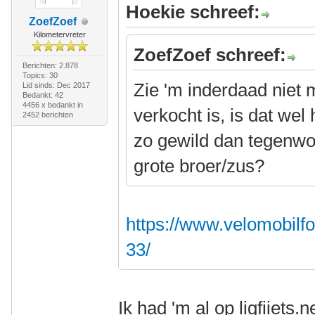
Hoekie schreef:
ZoefZoef
Kilometervreter
ZoefZoef schreef:
Berichten: 2.878
Topics: 30
Zie 'm inderdaad niet m
Lid sinds: Dec 2017
Bedankt: 42
4456 x bedankt in
verkocht is, is dat wel
2452 berichten
zo gewild dan tegenwoor
grote broer/zus?
https://www.velomobilf
33/
Ik had 'm al op ligfiiets