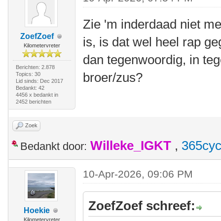
Zie 'm inderdaad niet me
ZoefZoef
is, is dat wel heel rap g
Kilometervreter
dan tegenwoordig, in tege
Berichten: 2.878
broer/zus?
Topics: 30
Lid sinds: Dec 2017
Bedankt: 42
4456 x bedankt in
2452 berichten
Zoek
Willeke_IGKT
,
365cyc
Bedankt door:
10-Apr-2026, 09:06 PM
ZoefZoef schreef:
Hoekie
Kilometervreter