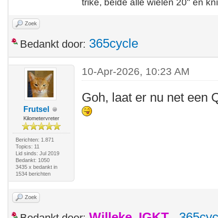
trike, beide alle wielen 20" en kn
Zoek
365cycle
Bedankt door:
10-Apr-2026, 10:23 AM
Goh, laat er nu net een Q
Frutsel
Kilometervreter
Berichten: 1.871
Topics: 11
Lid sinds: Jul 2019
Bedankt: 1050
3435 x bedankt in
1534 berichten
Zoek
Willeke_IGKT
,
365cyc
Bedankt door: