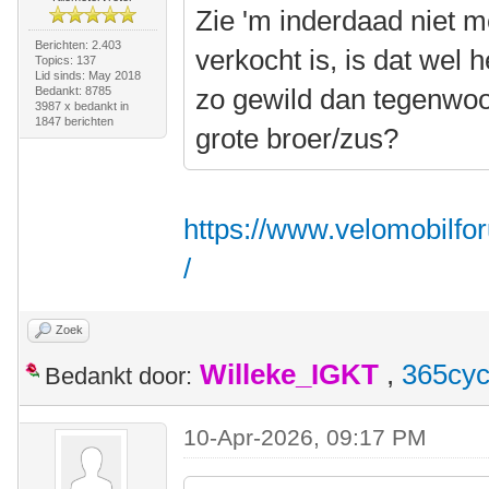
Zie 'm inderdaad niet me
Berichten: 2.403
verkocht is, is dat wel 
Topics: 137
Lid sinds: May 2018
zo gewild dan tegenwoord
Bedankt: 8785
3987 x bedankt in
1847 berichten
grote broer/zus?
https://www.velomobilfo
/
Zoek
Willeke_IGKT
,
365cyc
Bedankt door:
10-Apr-2026, 09:17 PM