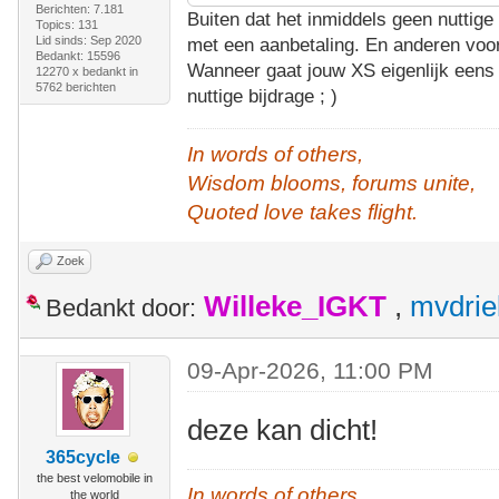
Berichten: 7.181
Buiten dat het inmiddels geen nuttige 
Topics: 131
Lid sinds: Sep 2020
met een aanbetaling. En anderen voor
Bedankt: 15596
Wanneer gaat jouw XS eigenlijk eens 
12270 x bedankt in
5762 berichten
nuttige bijdrage ; )
In words of others,
Wisdom blooms, forums unite,
Quoted love takes flight.
Zoek
Willeke_IGKT
,
mvdrie
Bedankt door:
09-Apr-2026, 11:00 PM
deze kan dicht!
365cycle
the best velomobile in
In words of others,
the world