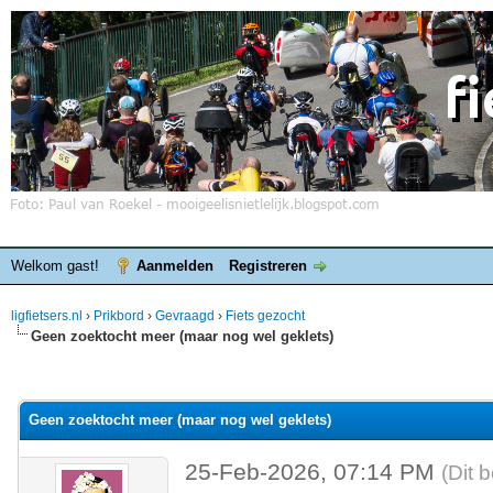
Welkom gast!
Aanmelden
Registreren
ligfietsers.nl
›
Prikbord
›
Gevraagd
›
Fiets gezocht
Geen zoektocht meer (maar nog wel geklets)
elde waardering is 0
Geen zoektocht meer (maar nog wel geklets)
25-Feb-2026, 07:14 PM
(Dit 