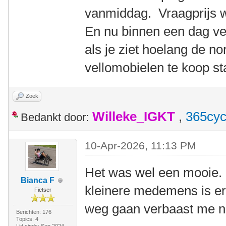
vanmiddag. Vraagprijs 
En nu binnen een dag v
als je ziet hoelang de n
vellomobielen te koop st
Zoek
Willeke_IGKT
,
365cyc
Bedankt door:
10-Apr-2026, 11:13 PM
Het was wel een mooie. E
Bianca F
kleinere medemens is er
Fietser
weg gaan verbaast me ni
Berichten: 176
Topics: 4