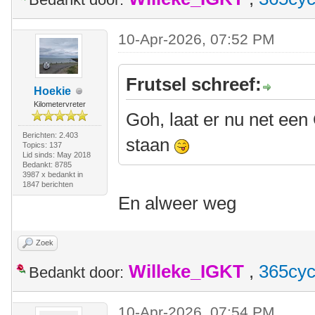
10-Apr-2026, 07:52 PM
Frutsel schreef:
Hoekie
Kilometervreter
Goh, laat er nu net een 
Berichten: 2.403
staan
Topics: 137
Lid sinds: May 2018
Bedankt: 8785
3987 x bedankt in
1847 berichten
En alweer weg
Zoek
Willeke_IGKT
,
365cyc
Bedankt door:
10-Apr-2026, 07:54 PM