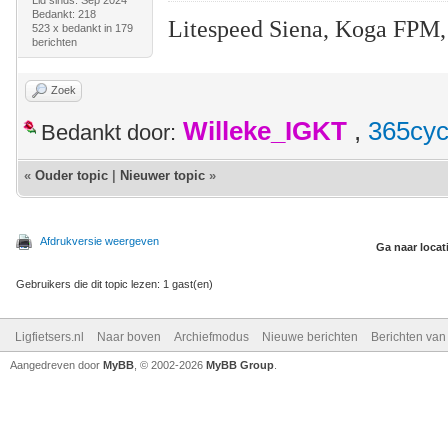
Lid sinds: Sep 2024
Bedankt: 218
Litespeed Siena, Koga FPM,
523 x bedankt in 179
berichten
Zoek
Willeke_IGKT
,
365cyc
Bedankt door:
«
Ouder topic
|
Nieuwer topic
»
Afdrukversie weergeven
Ga naar locat
Gebruikers die dit topic lezen: 1 gast(en)
Ligfietsers.nl
Naar boven
Archiefmodus
Nieuwe berichten
Berichten va
Aangedreven door
MyBB
, © 2002-2026
MyBB Group
.