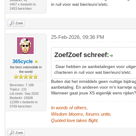
Bedankt: 42
in ruil voor wat bier/euro's/etc.
4457 x bedankt in
2453 berichten
Zoek
25-Feb-2026, 09:36 PM
ZoefZoef schreef:
365cycle
Daar hebben ze aanbetalingen voor uitge
the best velomobile in
the world
charteren in ruil voor wat bier/euro's/etc.
Buiten dat het inmiddels geen nuttige bijdrag
Berichten: 7.188
aanbetaling. En anderen voor m'n karretje 
Topics: 131
Wanneer gaat jouw XS eigenlijk eens rijden?
Lid sinds: Sep 2020
Bedankt: 15608
12289 x bedankt in
5769 berichten
In words of others,
Wisdom blooms, forums unite,
Quoted love takes flight.
Zoek