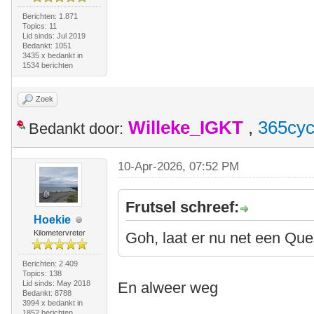
Berichten: 1.871
Topics: 11
Lid sinds: Jul 2019
Bedankt: 1051
3435 x bedankt in
1534 berichten
Zoek
Willeke_IGKT
,
365cyc
Bedankt door:
10-Apr-2026, 07:52 PM
Frutsel schreef:
Hoekie
Kilometervreter
Goh, laat er nu net een Que
Berichten: 2.409
Topics: 138
Lid sinds: May 2018
En alweer weg
Bedankt: 8788
3994 x bedankt in
1852 berichten