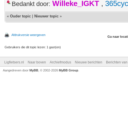
Willeke_IGKT
,
365cyc
Bedankt door:
«
Ouder topic
|
Nieuwer topic
»
Afdrukversie weergeven
Ga naar locat
Gebruikers die dit topic lezen: 1 gast(en)
Ligfietsers.nl
Naar boven
Archiefmodus
Nieuwe berichten
Berichten va
Aangedreven door
MyBB
, © 2002-2026
MyBB Group
.