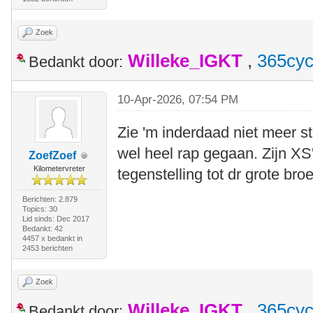
Zoek
Willeke_IGKT
,
365cyc
Bedankt door:
10-Apr-2026, 07:54 PM
Zie 'm inderdaad niet meer sta
wel heel rap gegaan. Zijn XS
ZoefZoef
Kilometervreter
tegenstelling tot dr grote bro
Berichten: 2.879
Topics: 30
Lid sinds: Dec 2017
Bedankt: 42
4457 x bedankt in
2453 berichten
Zoek
Willeke_IGKT
,
365cyc
Bedankt door: