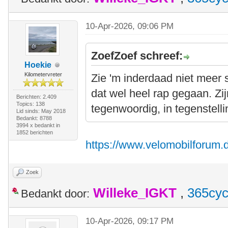
10-Apr-2026, 09:06 PM
ZoefZoef schreef:
Hoekie
Kilometervreter
Zie 'm inderdaad niet meer st
dat wel heel rap gegaan. Zi
Berichten: 2.409
Topics: 138
tegenwoordig, in tegenstelli
Lid sinds: May 2018
Bedankt: 8788
3994 x bedankt in
1852 berichten
https://www.velomobilforum.d
Zoek
Willeke_IGKT
,
365cyc
Bedankt door:
10-Apr-2026, 09:17 PM