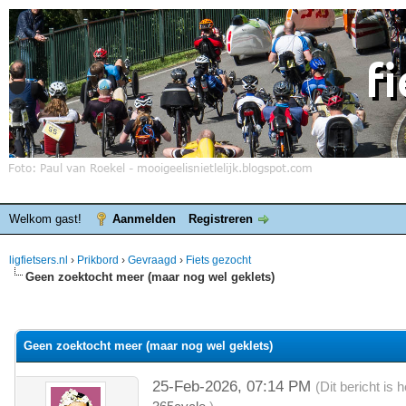
Welkom gast!
Aanmelden
Registreren
ligfietsers.nl
›
Prikbord
›
Gevraagd
›
Fiets gezocht
Geen zoektocht meer (maar nog wel geklets)
elde waardering is 0
Geen zoektocht meer (maar nog wel geklets)
25-Feb-2026, 07:14 PM
(Dit bericht is