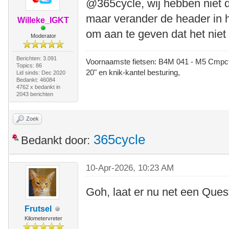
@365cycle, wij hebben niet 
maar verander de header in he
Willeke_IGKT
om aan te geven dat het niet
Moderator
Berichten: 3.091
Voornaamste fietsen: B4M 041 - M5 Cmpct -
Topics: 86
20" en knik-kantel besturing,
Lid sinds: Dec 2020
Bedankt: 46084
4762 x bedankt in
2043 berichten
Zoek
365cycle
Bedankt door:
10-Apr-2026, 10:23 AM
Goh, laat er nu net een Quest
Frutsel
Kilometervreter