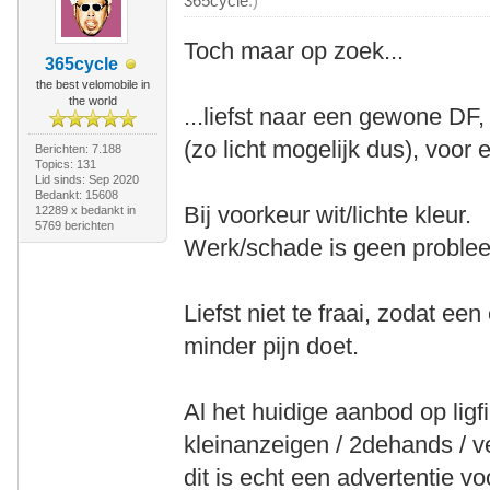
365cycle
.)
Toch maar op zoek...
365cycle
the best velomobile in
the world
...liefst naar een gewone D
(zo licht mogelijk dus), voor e
Berichten: 7.188
Topics: 131
Lid sinds: Sep 2020
Bedankt: 15608
Bij voorkeur wit/lichte kleur.
12289 x bedankt in
5769 berichten
Werk/schade is geen proble
Liefst niet te fraai, zodat e
minder pijn doet.
Al het huidige aanbod op ligfi
kleinanzeigen / 2dehands / v
dit is echt een advertentie 